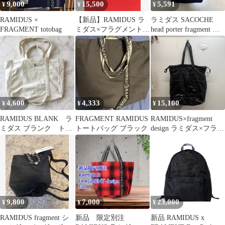
9,000
15,500
5,591
¥
¥
¥
RAMIDUS ×
【新品】RAMIDUS ラ
ラミダス SACOCHE
FRAGMENT totobag
ミダス×フラグメントデ
head porter fragment 藤
ザイン バックパッ
原ヒロシ
ク デイパック
4,600
4,333
15,100
¥
¥
¥
RAMIDUS BLANK ラ
FRAGMENT RAMIDUS
RAMIDUS×fragment
ミダス ブランク トー
トートバッグ ブラック
design ラミダス×フラグ
トバッグ フラグメン
メントデザイン
ト
MIRAGE TOTE トート
バッグ ブラック size:-
【中目黒B06】
9,800
7,000
23,000
¥
¥
¥
RAMIDUS fragment シ
新品 限定別注
新品 RAMIDUS x