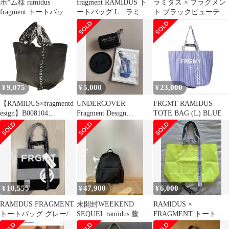
ホ*ム様 ramidus
fragment RAMIDUS ト
ラミダス × フラグメン
fragment トートバッ
ートバッグ L ラミダ
ト ブラックビューティ
グ チェック グリー
ス プールバッグ
藤原ヒロシ リュック
ン L
9,075
5,000
23,000
¥
¥
¥
【RAMIDUS×fragmentd
UNDERCOVER
FRGMT RAMIDUS
esign】B008104
Fragment Design
TOTE BAG (L) BLUE
RAMIDUS SQUARE
RAMIDUS小物セット
TOTE BAG (S) BLACK
2WAYトートバッグ
10,555
47,900
6,000
¥
¥
¥
RAMIDUS FRAGMENT
未開封WEEKEND
RAMIDUS ×
トートバッグ グレー/ブ
SEQUEL ramidus 藤原
FRAGMENT トートバ
ラック
ヒロシ fragment
ッグ ネオンイエロー