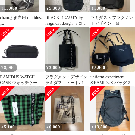
15,000
5,300
5,800
¥
¥
¥
chamさま専用 ramidus2
BLACK BEAUTY by
ラミダス × フラグメン
点
fragment design サコッ
トデザイン M
シュ
8,900
3,000
5,900
¥
¥
¥
RAMIDUS WATCH
フラグメントデザイン×
uniform experiment
CASE ウォッチケース
ラミダス トートバッ
&RAMIDUS バッグ 2点
BLACK BEAUTY
グ
セット
5,100
6,000
13,500
¥
¥
¥