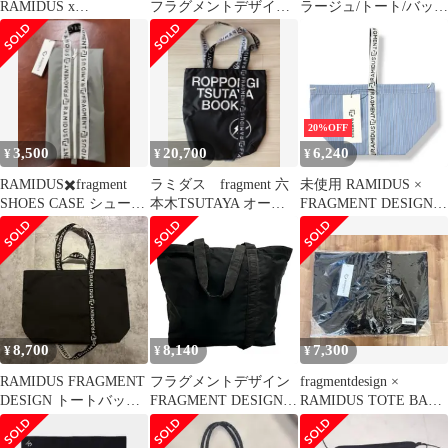
RAMIDUS x
フラグメントデザイン
ラージュ/トート/バッ
SUNBRELLA TOTE
× RAMIDUS ラミダス
グ/ヘッドポーター/ネイ
ポーチ シャイニー ブラ
ビー/美品
ック系【極上美品】
【中古】
20%OFF
3,500
20,700
6,240
¥
¥
¥
RAMIDUS✖️fragment
ラミダス fragment 六
未使用 RAMIDUS ×
SHOES CASE シューズ
本木TSUTAYA オープ
FRAGMENT DESIGN
ケース
ン記念 トートバック
DRAWSTRING POUCH
ドローストリングポー
チ ハンドバッグ カバン
ラミダス × フラグメン
トデザイン B008109 ブ
ルー O/S （96887A）
8,700
8,140
7,300
¥
¥
¥
RAMIDUS FRAGMENT
フラグメントデザイン
fragmentdesign ×
DESIGN トートバッグ
FRAGMENT DESIGN
RAMIDUS TOTE BAG
ブラック
×RAMIDUS ラミダス
(L)
Black Beauty Tote Bag ロ