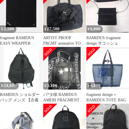
ゴ ライン ブラック ビ
ューティー トート バッ
グ 黒 ブランド古着ベク
トル 中古▲260306
2,500
27,500
6,000
¥
¥
¥
fragment RAMIDUS
ARTIST PROOF
RAMIDUS fragment
EASY WRAPPER
FRGMT nonnative TOTE
design サコッシュ
BAG
24,000
3,100
4,800
¥
¥
¥
RAMIDUS ショルダー
パ*タ様 RAMIDUS
fragment design ×
バッグ メンズ 【古着】
AMERI FRAGMENTト
RAMIDUS TOTE BAG
【中古】【送料無料】
ートバッグ (M) ブラ