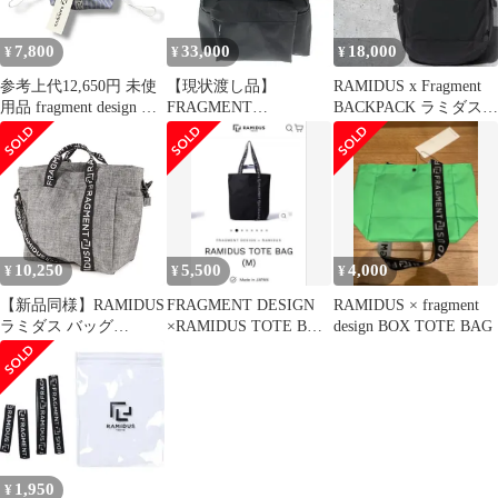
7,800
33,000
18,000
¥
¥
¥
参考上代12,650円 未使
【現状渡し品】
RAMIDUS x Fragment
用品 fragment design ×
FRAGMENT
BACKPACK ラミダス
RAMIDUS
DESIGN×WEEKEND
藤原ヒロシ
DRAWSTRING POUCH
SEQUEL×RAMIDUS フ
フラグメントドロース
ラグメント デザイン×
トリングポーチ バッグ
ウィークエンド シーク
鞄 コラボ ラミダス フ
エル×ラミダス BAC
ラグメントデザイン
PAC バックパックリュ
B008109 ネイビー O/S
ック カバン 【188-
10,250
5,500
4,000
¥
¥
¥
1541A2
260714-ki-06-tagh】
【新品同様】RAMIDUS
FRAGMENT DESIGN
RAMIDUS × fragment
ラミダス バッグ
×RAMIDUS TOTE BAG
design BOX TOTE BAG
fragment design 2WAY
(M)
トートバッグ ショルダ
ーバッグ グレー ブラン
ド カバン【メンズ】
【中古】
1,950
¥