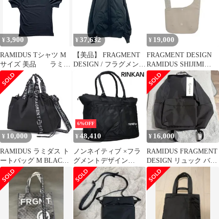
3,900
37,632
19,000
¥
¥
¥
RAMIDUS Tシャツ M
【美品】 FRAGMENT
FRAGMENT DESIGN
サイズ 美品 ラミダ
DESIGN / フラグメント
RAMIDUS SHIJIMI
ス バック
デザイン | RAMIDUS /
BAG ベージュ
MASTERNAVY MA-1
BOMBER JACKET ボン
バージャケット | M | ネ
イビー | メンズ
6%OFF
10,000
48,410
16,000
¥
¥
¥
RAMIDUS ラミダス ト
ノンネイティブ ×フラ
RAMIDUS FRAGMENT
ートバッグ M BLACK
グメントデザイン
DESIGN リュック バッ
黒 ナイロン 2Way
fragment design
クパック
RAMIDUS TOTE BAG
ARTIST ロゴプリント
トートバッグ メンズ