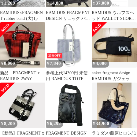
1,200
14,800
37,000
¥
¥
¥
RAMIDUS×FRAGMEN
RAMIDUS FRAGMENT
RAMIDUS ウルフズヘ
T rubber band (大)1p
DESIGN リュック バッ
ッド WALLET SHORT-
クパック新品未使用
3 fragment
20%OFF
8,000
7,840
4,000
¥
¥
¥
新品 FRAGMENT x
参考上代14300円 未使
anker fragment design
RAMIDUS 2WAY
用 RAMIDUS TOTE
RAMIDUS ガジェット
POUCH(M)赤 トート
BAG トートバッグ カ
ポーチ
バン ラミダス B008107
ネイビー M
（96901A）
8,200
6,292
34,900
¥
¥
¥
【新品】FRAGMENT x
FRAGMENT DESIGN
ラミダス/藤原ヒロシ/ミ