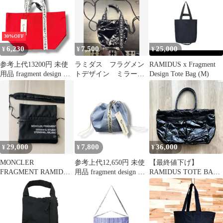
ブラック -
30%OFF
6,230
7,500
25,000
¥
¥
¥
参考上代13200円 未使
ラミダス フラグメン
RAMIDUS x Fragment
用品 fragment design ×
トデザイン ミラージ
Design Tote Bag (M)
RAMIDUS SQUARE
ュサコッシュS
TOTE BAG スクエアト
ートバッグ コラボ フラ
グメントデザイン ラミ
ダス B008103 レッド M
96906A3
29,000
7,800
36,000
¥
¥
¥
MONCLER
参考上代12,650円 未使
【最終値下げ】
FRAGMENT RAMIDUS
用品 fragment design ×
RAMIDUS TOTE BAG
サコッシュ ラミダス
RAMIDUS
MIRAGE fragment
DRAWSTRING POUCH
フラグメントドロース
トリングポーチ バッグ
鞄 コラボ ラミダス フ