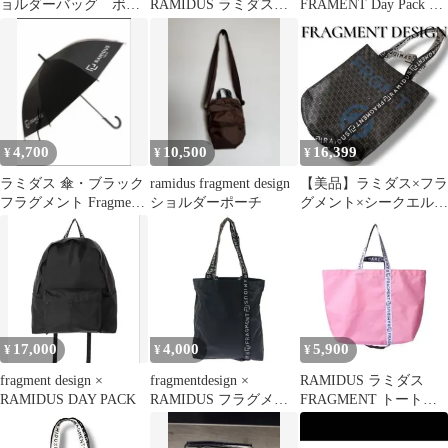
ョルダーバッグ ボン
RAMIDUS ラミダス
FRAMENT Day Pack デ
サック 藤原ヒロシ
フラグメント トート
イパック リュック
バッグ large
4,700
10,500
16,399
¥
¥
¥
ラミダス 傘・ブラック
ramidus fragment design
【美品】ラミダス×フラ
フラグメント Fragment
ショルダーポーチ
グメント×シークエル
PORTER ポーター
トートバッグ コラボ 黒￼
17,000
4,000
5,900
¥
¥
¥
fragment design ×
fragmentdesign ×
RAMIDUS ラミダス
RAMIDUS DAY PACK
RAMIDUS フラグメン
FRAGMENT トートバ
トデザイン×ラミダス
ッグ フラグメントLL
ナイロントートバッグ