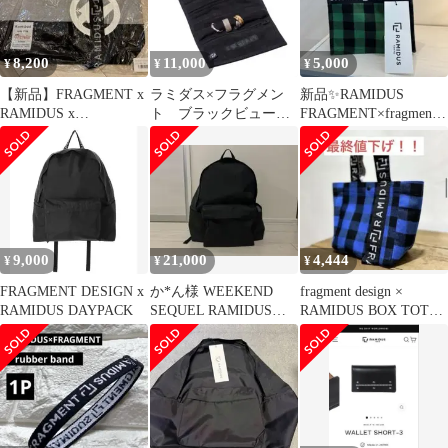
8,200
11,000
5,000
¥
¥
¥
【新品】FRAGMENT x
ラミダス×フラグメン
新品✨️RAMIDUS
RAMIDUS x
ト ブラックビューテ
FRAGMENT×fragment
SUNBRELLA TOTE
ィー ACCESSORY
designミニバッグ
CASE
9,000
21,000
4,444
¥
¥
¥
FRAGMENT DESIGN x
か*ん様 WEEKEND
fragment design ×
RAMIDUS DAYPACK
SEQUEL RAMIDUS
RAMIDUS BOX TOTE
FRAGMENT バック
BAG S