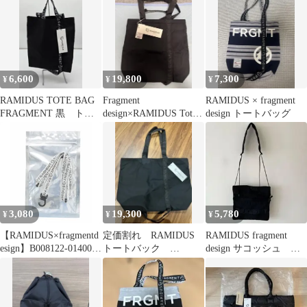
6,600
19,800
7,300
¥
¥
¥
RAMIDUS TOTE BAG
Fragment
RAMIDUS × fragment
FRAGMENT 黒 トー
design×RAMIDUS Tote
design トートバッグ
トバッグ ラミダス
BAG (M)
3,080
19,300
5,780
¥
¥
¥
【RAMIDUS×fragmentd
定価割れ RAMIDUS
RAMIDUS fragment
esign】B008122-01400
トートバック
design サコッシュ バ
RAMIDUS NECK
fragment
ッグ ブラック
STRAP WHITE