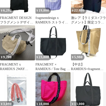
ラグメントデザイン
B008109 ブルー O/S
6,292
19,800
22,080
¥
¥
¥
1540A2
FRAGMENT DESIGN
fragmentdesign x
激レア【ラミダス×フラ
フラグメントデザイン
RAMIDUS ストライ
グメント】限定コラボ
× RAMIDUS ラミダス
プ ショルダー トー
マスターネイビー トー
ポーチ ナイロン ブラッ
ト
トバッグL 紺
ク系【極上美品】【中
古】
9,200
23,800
5,980
¥
¥
¥
FRAGMENT x
FRAGMENT ×
【中古】
RAMIDUS 2WAY
RAMIDUS / Tote Bag 伊
RAMIDUS×fragment
POUCH
勢丹ポップアップ限定
design | ラミダス×フラ
グメント デザイン
TOTE BAG (L) トート
バッグ ベージュ【尾張
小牧店】【専】
3,080
10,000
13,000
¥
¥
¥