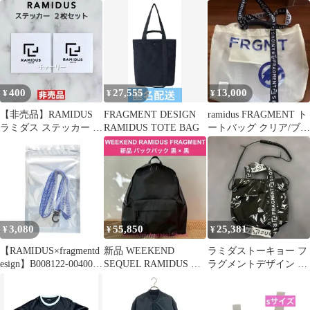
ィーbyフラグメント ポ
新品未開封‼︎ /即完売商
ーター
品‼️
400
27,555
13,000
¥
¥
¥
【非売品】RAMIDUS
FRAGMENT DESIGN
ramidus FRAGMENT ト
ラミダス ステッカー ノ
RAMIDUS TOTE BAG
ートバッグ クリア/ブル
ベルティ fragment
ー
3,080
55,850
25,381
¥
¥
¥
【RAMIDUS×fragmentd
新品 WEEKEND
ラミダストーキョー フ
esign】B008122-00400
SEQUEL RAMIDUS バ
ラグメントデザイン ミ
RAMIDUS NECK
ックパック 藤原ヒロシ
ラージュ サコッシュS
STRAP BLUE
黒