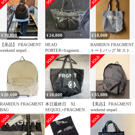
39,800
24,800
18,000
¥
¥
¥
【美品】 FRAGMENT
HEAD
RAMIDUS FRAGMENT
weekend sequel
PORTER×fragment
トートバッグ M ストラ
RAMIDUS bag
design TOTE 藤原ヒロ
イプ 限定品
シさ
20,600
10,000
35,000
¥
¥
¥
RAMIDUS FRAGMENT
本日最終日 XL
【美品】 FRAGMENT
BAG
SEQUEL×FRAGMENT×
weekend sequel
RAMIDUS トートバッ
RAMIDUS bag
グ