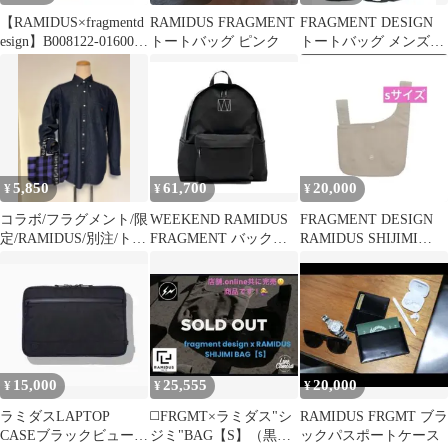
【RAMIDUS×fragmentd
RAMIDUS FRAGMENT
FRAGMENT DESIGN
esign】B008122-01600
トートバッグ ピンク
トートバッグ メンズ
RAMIDUS NECK
【古着】【中古】【送
STRAP RED
料無料】
5,850
61,700
20,000
¥
¥
¥
コラボ/フラグメント/限
WEEKEND RAMIDUS
FRAGMENT DESIGN
定/RAMIDUS/別注/トー
FRAGMENT バックパ
RAMIDUS SHIJIMI
ト/バッグ/チェック/美
ック 黒
BAG S
品
15,000
25,555
20,000
¥
¥
¥
ラミダスLAPTOP
◻️FRGMT×ラミダス"シ
RAMIDUS FRGMT ブラ
CASEブラックビューテ
ジミ"BAG【S】（黒）
ックパスポートケース