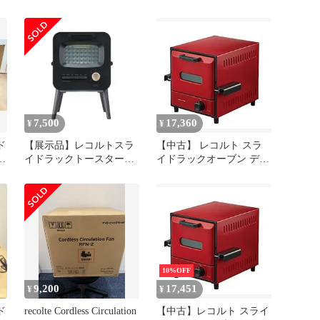
ド
スター RSR-2LE
RSR-2LE(W)
7,500
17,360
¥
¥
ド
【展示品】レコルトスラ
【中古】 レコルト スラ
テ
イドラックトースター
イドラックオーブン デリ
RSR-2 recolte Slide Rack
カ レッド RSR-1R recolte
Toaster (ブラック)
Slide Rack Oven Delicat
10%OFF
9,200
17,451
¥
¥
ド
recolte Cordless Circulation
【中古】レコルト スライ