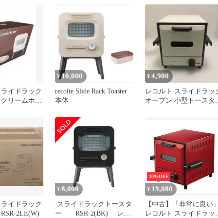
識T
10,000
4,900
¥
¥
スライドラック
recolte Slide Rack Toaster
レコルト スライドラッ
 クリームホワ
本体
オーブン 小型トースタ
500円
レトロ家電 260514-1T
10%OFF
8,000
19,080
¥
¥
スライドラック
.スライドラックトースタ
【中古】「非常に良い
SR-2LE(W)
ー RSR-2(BK) レコ
レコルト スライドラッ