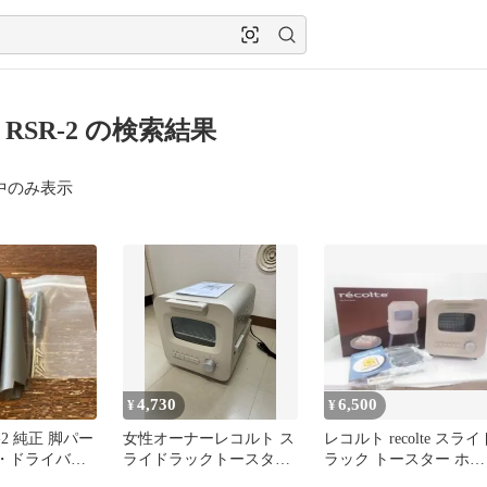
te RSR-2 の検索結果
中のみ表示
4,730
6,500
¥
¥
SR-2 純正 脚パー
女性オーナーレコルト ス
レコルト recolte スライ
ジ・ドライバー
ライドラックトースタオ
ラック トースター ホワ
ーブントースタRSR-2 認
イト RSR-2