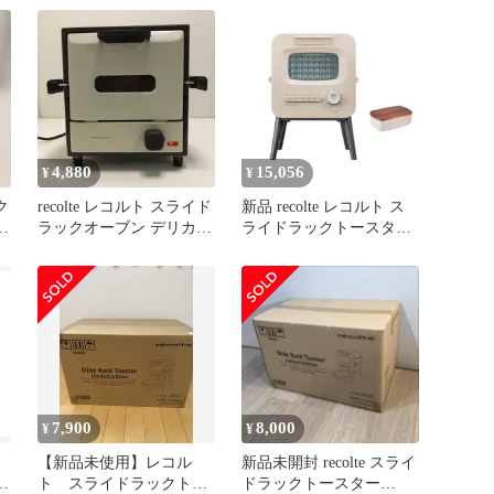
4,880
15,056
¥
¥
ク
recolte レコルト スライド
新品 recolte レコルト ス
ー
ラックオーブン デリカ
ライドラックトースター
RSR-1 小型オーブン トー
リミテッドエディション
スター アイボリー レト
トースター 2枚焼き コン
ロデザイン 一人暮らし
パクト 小型 縦型 スリム
キッチン家電 動作確認済
脚付き 掃除しやすい リ
み コンパクト おしゃれ
ベイク 冷凍パン 多機能
家電 1000W 260514-1T
温度調整 クリームホワイ
ト RSR-2LE(W)
7,900
8,000
¥
¥
」
【新品未使用】レコル
新品未開封 recolte スライ
ク
ト スライドラックトー
ドラックトースター