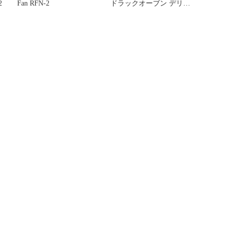
2
Fan RFN-2
ドラックオーブン デリカ
[ レッド / RSR-1R ]
recolte Slide Rack Oven
Delicat