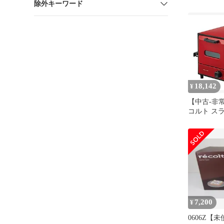
除外キーワード
18,142
¥
【中古-非
コルト ス
ーブン デ
RSR-1R reco
Oven Delica
7,200
¥
0606Z【