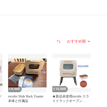
並び替え
8,900
10,000
¥
¥
ド
recolte Slide Rack Toaster
★新品未使用recolte スラ
本体と付属品
イドラックオーブン
RSR-2LE（W） 本体