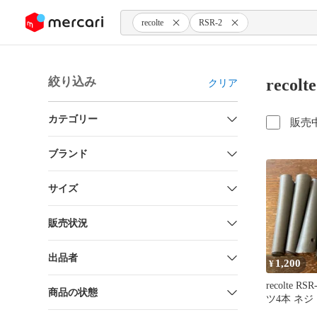
ンツにスキップ
recolte
RSR-2
絞り込み
recol
クリア
カテゴリー
販売
ブランド
サイズ
販売状況
出品者
1,200
¥
recolte R
商品の状態
ツ4本 ネ
付