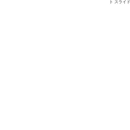
ト スライ
ター RSR-