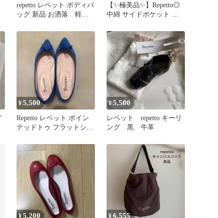
）
repetto レペット ボディバ
【✨極美品✨】Repetto◎
ッグ 新品 お洒落 軽
中綿 サイドポケット ふ
い。希少。 お値下げ無し
んわり トートバック 人
気
5,500
5,500
¥
¥
イ
Repetto レペット ポイン
レペット repetto キーリ
テッドトゥ フラットシュ
ング 黒 牛革
ーズ ブルー
5,200
6,555
¥
¥