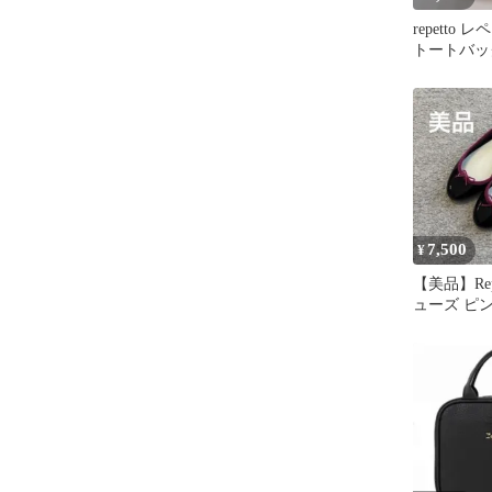
repetto
トートバッグ
収納可 ブ
7,500
¥
【美品】Rep
ューズ ピ
ン 38 サ