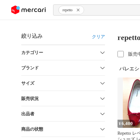
ンツにスキップ
repetto
絞り込み
repe
クリア
カテゴリー
販売
ブランド
バレエシ
サイズ
販売状況
出品者
6,400
¥
商品の状態
Repetto
シューズ 