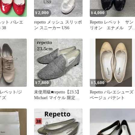
2,000
4,000
¥
¥
 レペット バレエ
repetto メッシュ スリッポ
Repetto レペット サン
38
ン スニーカー US6
リオン エナメル ブ
ック 黒 バレエシュ
ズ
7,800
5,600
¥
¥
o】レペット/ジ
未使用級■repetto【23.5】
Repetto バレエシューズ
イズ
Michael マイケル 限定版
ベージュ パテント
37.5