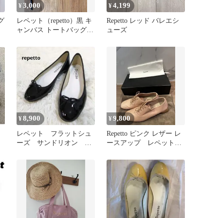
3,000
4,199
¥
¥
グ
レペット（repetto）黒 キ
Repetto レッド バレエシ
ャンバス トートバッグ
ューズ
バレエ バッグ
8,900
9,800
¥
¥
レペット フラットシュ
Repetto ピンク レザー レ
ーズ サンドリオン エ
ースアップ レペット
ナメル ラウンドトゥ
24 ¥62700
ブラック