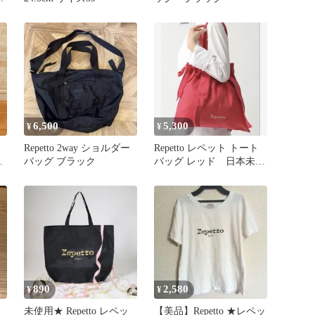
6,500
5,300
¥
¥
ッ
Repetto 2way ショルダー
Repetto レペット トート
ッ
バッグ ブラック
バッグ レッド 日本未発
紫
売
890
2,580
¥
¥
未使用★ Repetto レペッ
【美品】Repetto ★レペッ