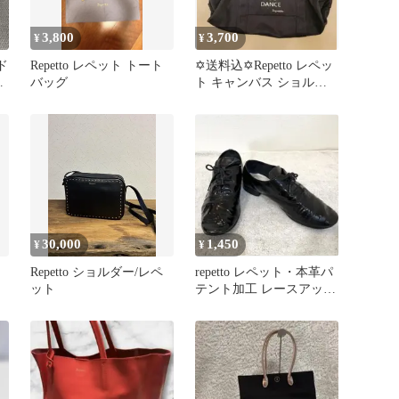
3,800
3,700
¥
¥
ド
Repetto レペット トート
✡送料込✡Repetto レペッ
ラ
バッグ
ト キャンバス ショルダ
ー
ーバッグ ネイビー
30,000
1,450
¥
¥
Repetto ショルダー/レペ
repetto レペット・本革パ
ット
テント加工 レースアップ
シューズ ZIZI