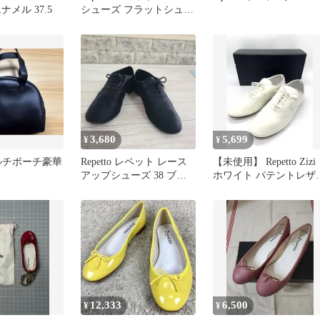
ナメル 37.5
シューズ フラットシュー
ズ 黒
3,680
5,699
¥
¥
 マルチポーチ豪華
Repetto レペット レース
【未使用】 Repetto Zizi
アップシューズ 38 ブラ
ホワイト パテントレザ
ック フランス製
36 1/2
12,333
6,500
¥
¥