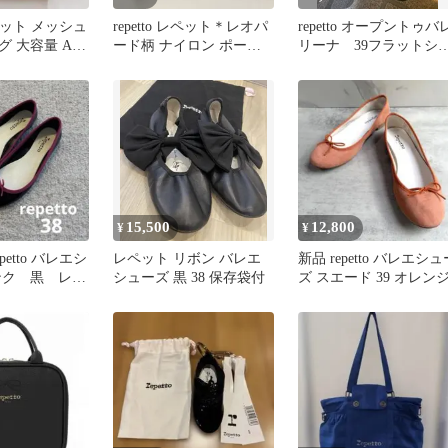
 レペット メッシュ
repetto レペット＊レオパ
repetto オープントゥバ
 大容量 A4
ード柄 ナイロン ポーチ
リーナ 39フラットシ
ラック
豹柄 バレエ
ーズ 黒
15,500
12,800
¥
¥
etto バレエシ
レペット リボン バレエ
新品 repetto バレエシュ
ンク 黒 レイ
シューズ 黒 38 保存袋付
ズ スエード 39 オレン
ンドリオン