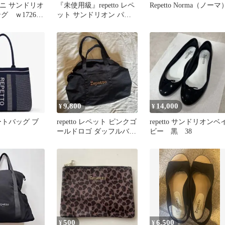
 ミニ サンドリオ
『未使用級』repetto レペ
Repetto Norma（ノーマ
グ ｗ1726-
ット サンドリオン パテ
ントレザー エナメル 黄
9,800
14,000
¥
¥
 トートバッグ ブ
repetto レペット ピンクゴ
repetto サンドリオンベ
ールドロゴ ダッフルバッ
ビー 黒 38
グL 美品
500
6,500
¥
¥