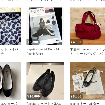
グ レザー ELLE掲載
用 23.5
2,300
4,500
¥
¥
 レペット レオパ
Repetto Special Book Multi
未使用 repetto レペ
ーチ
Pouch Black
ト トートバッグ バ
ク ローズレッド 赤
10,000
8,000
¥
¥
 バレエシューズ
Repetto レペット バレエ
repetto キーホルダー