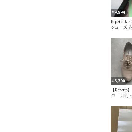
9,999
¥
Repetto
シューズ 赤 
5,300
¥
【Repett
ジ :38サ