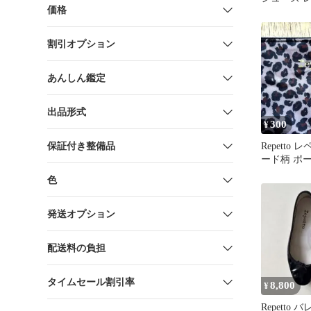
価格
ル 40
割引オプション
あんしん鑑定
出品形式
300
¥
保証付き整備品
Repetto
ード柄 ポ
色
発送オプション
配送料の負担
タイムセール割引率
8,800
¥
Repetto