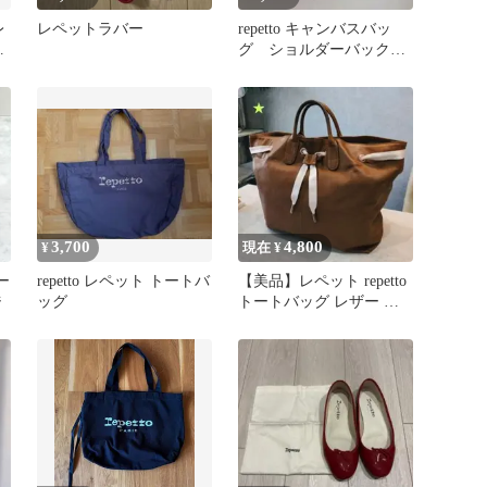
レ
レペットラバー
repetto キャンバスバッ
ュ
グ ショルダーバック
エコバック ママバック
3,700
4,800
¥
現在 ¥
ー
repetto レペット トートバ
【美品】レペット repetto
ジ
ッグ
トートバッグ レザー キ
ャメル A4収納