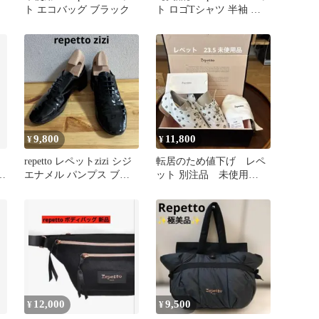
ト エコバッグ ブラック
ト ロゴTシャツ 半袖 ホ
ワイト M レディース
9,800
11,800
¥
¥
repetto レペットzizi シジ
転居のため値下げ レペ
ー
エナメル パンプス ブラ
ット 別注品 未使用
ック 38.5
40（23.5）
12,000
9,500
¥
¥