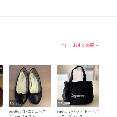
並び替え
5,500
4,800
¥
¥
repetto バレエシューズ
repetto レペット トートバ
24.5cm サイズ39
ッグ ブラック