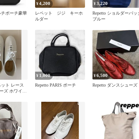
4,200
3,220
¥
¥
 マルチポーチ豪華
レペット ジジ キーホ
Repetto ショルダーバッ
ルダー
ブルー
1,000
6,500
¥
¥
 レペット レース
Repetto PARIS ポーチ
Repetto ダンスシューズ
ーズ ホワイ