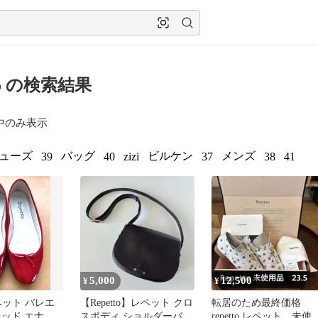
tto の検索結果
中のみ表示
ューズ
バッグ
ビルケン
メンズ
39
40
zizi
37
38
41
5,000
12,500
¥
¥
 レペット バレエ
【Repetto】レペット クロ
転居のため最終価格
レッド エナメ
スボディ ショルダーバッ
repetto レペット 未使