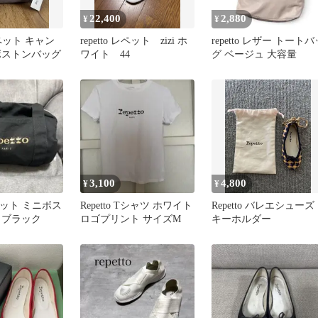
22,400
2,880
¥
¥
 レペット キャン
repetto レペット zizi ホ
repetto レザー トートバ
ボストンバッグ
ワイト 44
グ ベージュ 大容量
3,100
4,800
¥
¥
 レペット ミニボス
Repetto Tシャツ ホワイト
Repetto バレエシュー
 ブラック
ロゴプリント サイズM
キーホルダー