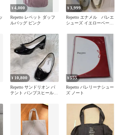
4,000
3,999
¥
¥
ッ
Repetto レペット ダッフ
Repetto エナメル バレエ
ルバッグ ピンク
シューズ イエローベージ
ュ 37.5
10,800
555
¥
¥
ズ
Repetto サンドリオン パ
Repetto バレリーナシュー
テント パンプスヒール
ズ ノート
バレエシューズ 黒 36