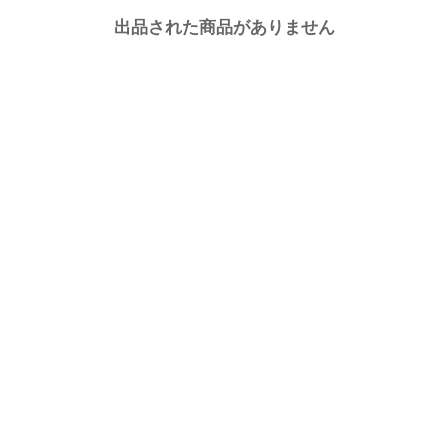
出品された商品がありません