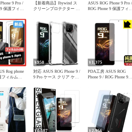
hone 9 Pro /
【新着商品】Ibywind ス
ASUS ROG Phone 9 Pro 
e 9 保護フィル
クリーンプロテクター 2
ROG Phone 9 保護フィ
Plus for エイ
パック Asus ROG Phone 9
ム OverLay Magic for 
ールオージー
5G 6.78 インチ、硬度 9H
スース アールオージー
ンチグレア 反
強化ガラス、カメラレン
フォン 傷修復 耐指紋 
紋防止
ズプロテクター 1 枚付
紋防止
き、背面カーボンファイ
バーフィルム 1 枚、傷防
止
950
1,375
¥
¥
S Rog phone
対応 ASUS ROG Phone 9 /
PDA工房 ASUS ROG
o 保護フィルム
9 Pro ケース クリア ケー
Phone 9 / ROG Phone 9
ス ASUS ROG Phone9 / 9
Pro 対応 純黒クリア[超
Proカバー TPU 保護ケー
射防止] 保護 フィルム
ス カバー背面 シェル ク
[指紋認証対応] 反射低
バー ソフト 透明シェル
防指紋 日本製
ンプロテクター 0
1,587
2,956
¥
¥