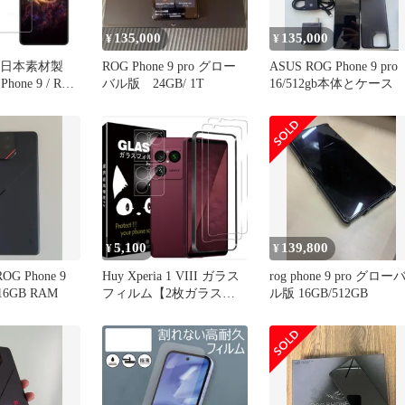
対応
135,000
135,000
¥
¥
S 日本素材製
ROG Phone 9 pro グロー
ASUS ROG Phone 9 pro
Phone 9 / ROG
バル版 24GB/ 1T
16/512gb本体とケース
Pro 用 高透過率
ルム 強化ガラ
 簡単貼り付け
ム【2枚セッ
5,100
139,800
¥
¥
G Phone 9
Huy Xperia 1 VIII ガラス
rog phone 9 pro グロー
 16GB RAM
フィルム【2枚ガラスフ
ル版 16GB/512GB
ィルム+2枚レンズ保護】
指紋認証対応 指紋防止
スペリア1 VIII フィルム
高感度 高透過率 SO-51G
用の 保護フィルム