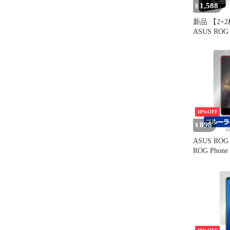
1,588
¥
新品 【2+
ASUS ROG P
Edition
枚 + 対応 RO
Pro Editi
護フィルム 
ASUS ROG P
Edition
10%OFF
898
¥
ASUS ROG P
ROG Phon
ム OverLay E
for エイ
ージー フ
イトカット