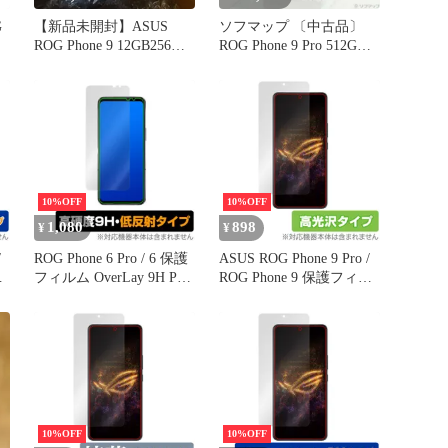
G
【新品未開封】ASUS
ソフマップ 〔中古品〕
ROG Phone 9 12GB256GB
ROG Phone 9 Pro 512GB
ル
ホワイト国内版
ファントムブラック
nカ
R25NR01A SIMフリー
フ
【305】
10%OFF
10%OFF
1,080
898
¥
¥
/
ROG Phone 6 Pro / 6 保護
ASUS ROG Phone 9 Pro /
ル
フィルム OverLay 9H Plus
ROG Phone 9 保護フィル
for ROG Phone6 ログフォ
ム OverLay Brilliant for エ
ア
ン6 9H 高硬度 反射低減
イスース アールオージー
アンチグレア
フォン 指紋防止 高光沢
10%OFF
10%OFF