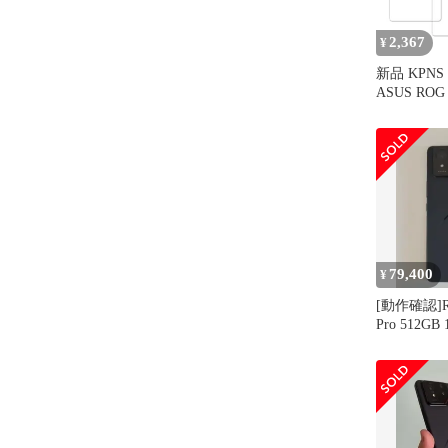
イル感覚 
2,367
¥
新品 KPN
ASUS ROG 
Phone 9 
ガラスフィ
ス カバー
保護フィル
ト】
79,400
¥
[動作確認]RO
Pro 512GB