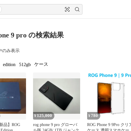
hone 9 pro の検索結果
中のみ表示
ケース
edition
512gb
125,000
780
¥
¥
新品】ROG
rog phone 9 pro グローバ
ROG Phone 9 9Pro クリ
 Edition
ル版 24GB/ 1TB ジャンク
ケース 透明スマホケー