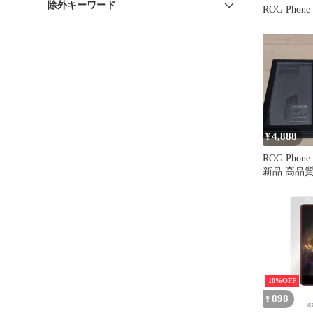
除外キーワード
ROG Phon
ム OverLay 
イスース 
フォン 高
レア 反射
4,888
¥
ROG Phone
新品 高品
10%OFF
898
¥