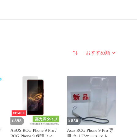
並び替え
10%OFF
898
850
¥
¥
ア
ASUS ROG Phone 9 Pro /
Asus ROG Phone 9 Pro 専
ス
ROG Phone 9 保護フィル
用 クリアケース ストラ