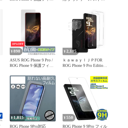
ジ
ム インカメラ穴なし
ップ付
ン
OverLay Brilliant for エイ
スース 指紋つきにくい
変
指紋防止 高光沢
10%OFF
898
2,105
¥
¥
ASUS ROG Phone 9 Pro /
ｋａｗａｙｌＪＰFOR
ROG Phone 9 保護フィル
ROG Phone 9 Pro Edition
ム インカメラ穴なし
用のフィルム + カメラフ
OverLay 抗菌 Brilliant for
ィルム ROG Phone 9 Pro
エイスース 抗菌 抗ウイ
Edition 強化ガラス 【日
ルス 高光沢
本旭硝子製】硬度9H 耐
衝撃 高透過率 気泡 飛散
防止 撥水撥油
1,815
550
¥
¥
/
ROG Phone 9Pro対応
ROG Phone 9 9Pro フィル