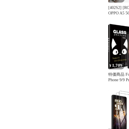
[402S2] [R
OPPO A5 
ョルダー 
ケース Nubia
iPhone 16E 
9A oppo a5
G64 POCO 
1,709
¥
特価商品 For
Phone 9/9
旭硝子仕様 A
Phone 9
+ ASUS RO
メラフィルム
ROG Phone
強化ガ