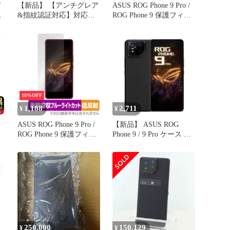
/
【新品】 【アンチグレア
ASUS ROG Phone 9 Pro /
ル
&指紋認証対応】対応
ROG Phone 9 保護フィル
エイ
ASUS ROG Phone 9/Phone
ム インカメラ穴なし
9 Pro/Edition用 フィルム
OverLay Absorber 高光沢
指
1枚セット TPU素材
for エイスース 衝撃吸収
ASUS ROG Phone 9 Pro
目に優しい 抗菌
Edition 液晶保護フィルム
自動修復/サラサラ タッ
チ感
10%OFF
1,188
2,711
¥
¥
ASUS ROG Phone 9 Pro /
【新品】 ASUS ROG
ROG Phone 9 保護フィル
Phone 9 / 9 Pro ケース 耐
反
ム OverLay Absorber 低反
衝撃 全面保護 asus rog
射 for エイスース アール
phone 9 / 9 Pro ケース マ
減
オージー フォン 衝撃吸
ット感 指紋防止 擦り傷
収 目に優しい
防止 耐衝撃 ROG Phone 9
Pro カバー マット感 シン
プル レンズ保護 耐久
250,000
150,129
¥
¥