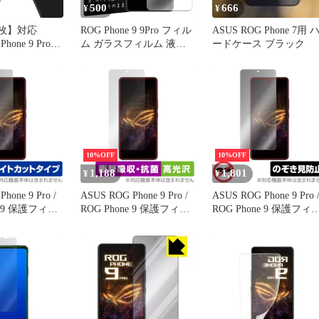
500
666
¥
¥
2枚】対応
ROG Phone 9 9Pro フィル
ASUS ROG Phone 7用 
hone 9 Pro
ム ガラスフィルム 液晶
ードケース ブラック
 ガラスフィルム 2
フィルム ログフォン9 プ
G Phone 9
ロ SIMフリー ガラス 保
on 5G レンズ保
護フィルム 保護シート
2枚 FOR
保護ガラス 保護シール
hone 9 Pro
フィルム シート 強化ガ
ラス 強化ガラスフィルム
硬度9H 飛散防止 ガラス
ケース
10%OFF
10%OFF
1,188
1,801
¥
¥
hone 9 Pro /
ASUS ROG Phone 9 Pro /
ASUS ROG Phone 9 Pro 
e 9 保護フィル
ROG Phone 9 保護フィル
ROG Phone 9 保護フィ
ye Protector
ム OverLay Absorber 高光
ム OverLay Secret for 
スース アールオ
沢 for エイスース アール
スース アールオージー
ォン ブルーラ
オージー フォン 衝撃吸
フォン プライバシーフ
収 目に優しい
ルター