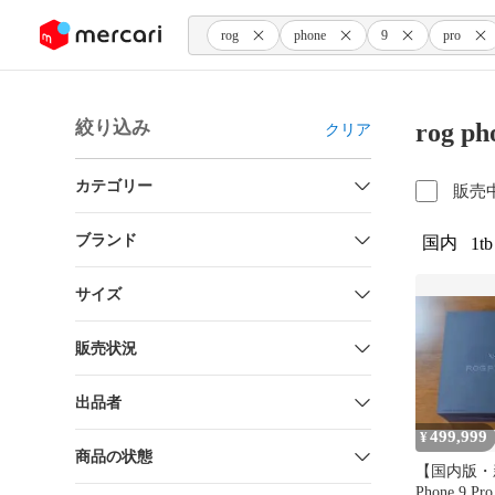
ンツにスキップ
rog
phone
9
pro
絞り込み
rog p
クリア
カテゴリー
販売
ブランド
国内
1tb
サイズ
販売状況
出品者
499,999
¥
商品の状態
【国内版・
Phone 9 Pro