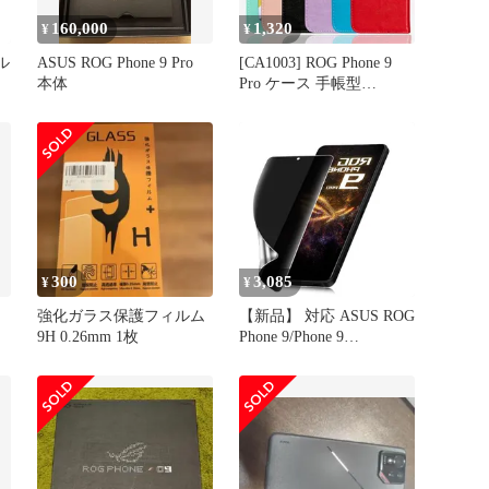
160,000
1,320
¥
¥
ル
ASUS ROG Phone 9 Pro
[CA1003] ROG Phone 9
本体
Pro ケース 手帳型
Polished ベルト付 スマホ
ン
ケース スマホ 手帳 カバ
チ
ー エイスース ゲーミン
止
グスマホ Phone9 pro フォ
ン9 プロ アンドロイド 全
機種対応 マグネット カ
ード収納 携帯ケース
300
3,085
¥
¥
強化ガラス保護フィルム
【新品】 対応 ASUS ROG
9H 0.26mm 1枚
Phone 9/Phone 9
Pro/Edition用 覗き見防止
フィルム さらさら 指紋
認証対応【柔らかいTPU
素材 自動修復】 ASUS
ROG Phone 9 Pro Edition
専用 [28°覗き見防止] フ
ィル