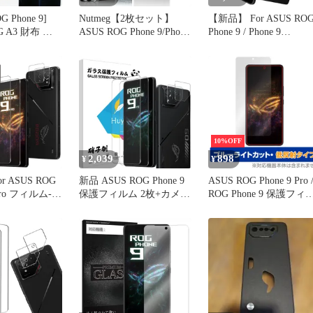
OG Phone 9]
Nutmeg【2枚セット】
【新品】 For ASUS RO
5G A3 財布 シ
ASUS ROG Phone 9/Phone
Phone 9 / Phone 9
多収納 スマホ
9 Pro/Edition ガラスフィ
Pro/Edition ガラスフィ
s Pixel10
ルム【日本旭硝子素材
ム + Phone 9 Pro Editio
Sense9 R9 Pro
製】FOR ASUS ROG
メラフィルム 用の保護
x Moto G66Y
Phone 9 Pro Edition フィ
ィルム 視力を保護 目の
F7
ルム ROG Phone 9 Pro
疲れ軽減 貼り付け簡単
Edition 5
自動吸着 気泡 防止 RO
10%OFF
2,039
898
¥
¥
 ASUS ROG
新品 ASUS ROG Phone 9
ASUS ROG Phone 9 Pro 
 Pro フィルム-
保護フィルム 2枚+カメラ
ROG Phone 9 保護フィ
SUS ROG
保護 2枚 表面硬度9H フ
ム OverLay Eye Protector
 保護フィルム 2枚
ィルム ワンタッチ貼付け
低反射 for エイスース 
G Phone 9 カ
気泡ゼロ 衝撃 ASUS ROG
ールオージー フォン 目
 2枚 ASUS
Phone 9/9 Pro 用の ガラス
に優しい
 9/9 Pro 用の
フィルム 超クリアな画質
高光沢、自動吸着 耐油性