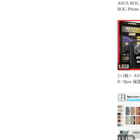
ASUS ROG P
ROG Phon
ム OverLay 
スース ア
フォン ア
射防止 指
850
¥
2+2枚✨ ASU
8 / 8pr
9H
1,100
¥