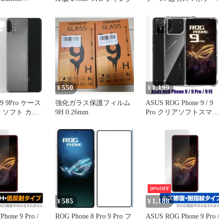
ソフト軽量 アールオー
ーフォン エアクッショ
衝撃吸収 滑り止め TPU
保護カバー 指紋防止黄
防止
550
1,199
¥
¥
 9 9Pro ケース
強化ガラス保護フィルム
ASUS ROG Phone 9 / 9
U ソフト カバ
9H 0.26mm
Pro クリアソフトスマホ
ン9 プロ SIM
ケース
ンプル ケース
吸収 透明 ク
薄型 耐衝撃 保
10%OFF
585
1,188
¥
¥
hone 9 Pro /
ROG Phone 8 Pro 9 Pro フ
ASUS ROG Phone 9 Pro 