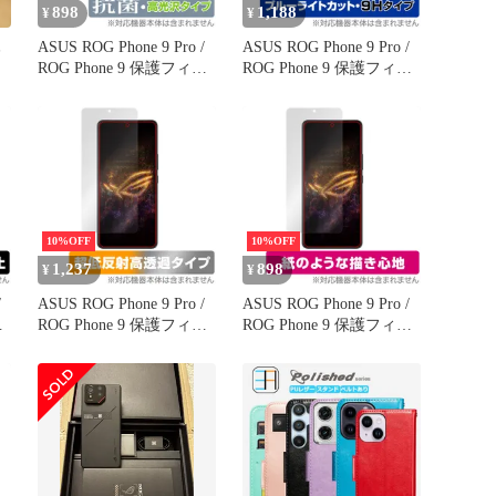
898
1,188
¥
¥
ハ
ASUS ROG Phone 9 Pro /
ASUS ROG Phone 9 Pro /
ROG Phone 9 保護フィル
ROG Phone 9 保護フィル
ム OverLay 抗菌 Brilliant
ム OverLay Eye Protector
for エイスース アールオ
9H for エイスース アール
ージー フォン 抗菌 抗ウ
オージー フォン ブルー
イルス
ライトカット
10%OFF
10%OFF
1,237
898
¥
¥
/
ASUS ROG Phone 9 Pro /
ASUS ROG Phone 9 Pro /
ル
ROG Phone 9 保護フィル
ROG Phone 9 保護フィル
エイ
ム OverLay Plus Premium
ム OverLay Paper for エイ
for エイスース アールオ
スース アールオージー
ィ
ージー フォン アンチグ
フォン 書き味向上 紙の
レア 高透過
ような描き心地