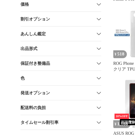
価格
24GB/1TB
割引オプション
あんしん鑑定
出品形式
518
¥
保証付き整備品
ROG Phone
クリア TP
ー ログフォ
色
フリー シ
スマホ 衝撃
リア 軽量 
発送オプション
護
配送料の負担
10%OFF
タイムセール割引率
1,188
¥
ASUS ROG P