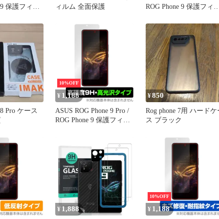
e 9 保護フィル
ィルム 全面保護
ROG Phone 9 保護フィ
9H Plus for エ
ム インカメラ穴なし
アールオージー
OverLay Magic for エイ
硬度 アンチグ
ース 傷修復 耐指紋 指
防止
防止 コーティング
10%OFF
1,188
850
¥
¥
 8 Pro ケース
ASUS ROG Phone 9 Pro /
Rog phone 7用 ハード
質
ROG Phone 9 保護フィル
ス ブラック
ム OverLay 9H Brilliant
for エイスース アールオ
ージー フォン 9H 高硬度
透明 高光沢
10%OFF
1,888
1,188
¥
¥