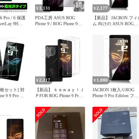
1,131
2,177
¥
¥
6 Pro / 6 保護
PDA工房 ASUS ROG
【新品】 JACRON フィ
rLay 9H
Phone 9 / ROG Phone 9
ム 向けの ASUS ROG
or ROG Phone6
Pro 対応 Mirror Shield 保
Phone 9/Phone 9
 9H 高硬度
護 フィルム ミラー 光沢
Pro/Edition フィルム ア
沢
日本製
チグレア・滑らかタッ
感・高透過率・反射防
ROG Phone 9 Pro Edition
5G 指紋認証対応・指紋
防止・TPU
2,217
1,880
¥
¥
2枚セット] 対
【新品】 ｋａｗａｙｌＪ
JACRON 1枚入りROG
e 9 9 Pro 用
ＰFOR ROG Phone 9 Pro
Phone 9 Pro Edition フィ
フィルム 保護
Edition 用のフィルム + カ
ルムROG 専用 保護フィ
ルム 硬度9H
メラフィルム ROG Phone
ルム 指紋認証対応 反射
 防止 防塵 容
9 Pro Edition 強化ガラス
防止 アンチグレア 全面
け 防落下 高
【日本旭硝子製】硬度9H
吸着 TPUフィルム(89K-
バブル触感 指
耐衝撃 高透過率 気泡 飛
CSJ-AR390)
感度タッチ ラ
散防止 撥水撥油 1
ジ加工 タクタ