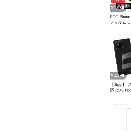
10%OFF
1,080
¥
ROG Phone 
フィルム Ove
Brilliant f
ログフォン6
透明 高光
2,399
¥
【新品】 [
応 ROG Phon
の ガラス
スマホフィ
耐衝撃 飛散
易な貼り付
透過性 無
紋防止 高
ウンドエッ