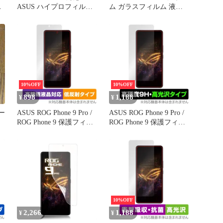
ル
ASUS ハイプロフィルム
ム ガラスフィルム 液晶
アンチグレア
フィルム ログフォン9 プ
ス
ロ SIMフリー ガラス 保
紋
護フィルム 保護シート
保護ガラス 保護シール
フィルム シート 強化ガ
ラス 強化ガラスフィルム
硬度9H 飛散防止 ガラス
ケース
10%OFF
10%OFF
898
1,188
¥
¥
ケー
ASUS ROG Phone 9 Pro /
ASUS ROG Phone 9 Pro /
ROG Phone 9 保護フィル
ROG Phone 9 保護フィル
ム OverLay Plus Lite for
ム インカメラ穴なし
エイスース アールオージ
OverLay 9H Brilliant for
ー フォン 高精細液晶 ア
エイスース 9H 高硬度 透
ンチグレア
明 高光沢
10%OFF
2,266
1,188
¥
¥