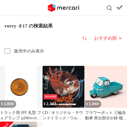
rorry ｄ17 の検索結果
並び替え
販売中のみ表示
10%OFF
2,000
2,403
2,860
¥
¥
¥
トラック用 IPF 丸型 フ
CD / オリジナル・サウ
フラワーポット 三輪自
ォグランプ φ200ｍｍ用
ンドトラック / ウルト
動車 荷台部分が鉢 植木
交換レンズ
ラマン タロウ ミュージ
鉢 水抜き穴アリ サボテ