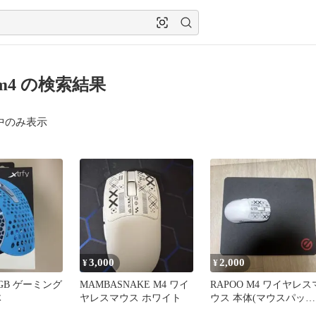
y m4 の検索結果
中のみ表示
3,000
2,000
¥
¥
 RGB ゲーミング
MAMBASNAKE M4 ワイ
RAPOO M4 ワイヤレス
体
ヤレスマウス ホワイト
ウス 本体(マウスパッド
付き)