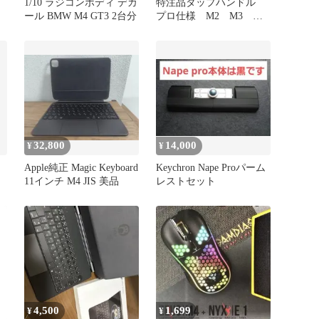
1/10 ラジコンボディ デカ
特注品タップハンドル
ール BMW M4 GT3 2台分
プロ仕様 M2 M3
DIY プラモデル ラジ
コン
32,800
14,000
¥
¥
Apple純正 Magic Keyboard
Keychron Nape Proパーム
11インチ M4 JIS 美品
レストセット
4,500
1,699
¥
¥