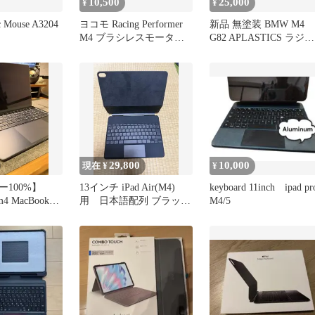
10,500
25,000
¥
¥
c Mouse A3204
ヨコモ Racing Performer
新品 無塗装 BMW M4
M4 ブラシレスモーター
G82 APLASTICS ラジド
4.5T
リ ボディ
29,800
10,000
現在 ¥
¥
100%】
13インチ iPad Air(M4)
keyboard 11inch ipad pr
m4 MacBook
用 日本語配列 ブラック
M4/5
（2026.2購入）