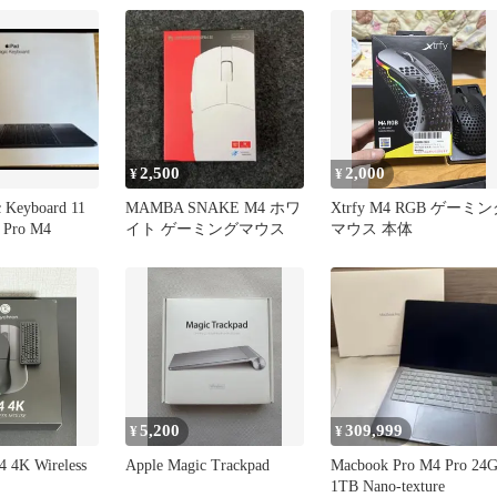
2,500
2,000
¥
¥
 Keyboard 11
MAMBA SNAKE M4 ホワ
Xtrfy M4 RGB ゲーミ
Pro M4
イト ゲーミングマウス
マウス 本体
5,200
309,999
¥
¥
 4K Wireless
Apple Magic Trackpad
Macbook Pro M4 Pro 24
1TB Nano-texture