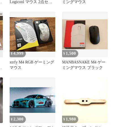
コ
Logicool マウス 2点セッ
ミングマウス
ト
4,999
1,500
¥
¥
xtrfy M4 RGB ゲーミング
MANBASNAKE M4 ゲー
イ
マウス
ミングマウス ブラック
/
2,300
1,980
¥
¥