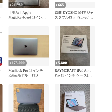
21,980
665
¥
¥
【美品】Apple
京商 KYOSHO M4アジャ
チ
MagicKeyboard 11インチ
スタブルロッド(L=20)
A2261 日本語
FM415
175,000
5,800
¥
¥
4
MacBook Pro 13インチ
RAYMCRAFT iPad Air 、
Retinaモデル 1TB
Pro 11 インチ ケース(ピ
ンク)
ル
パ