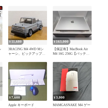
11,680
163,000
¥
¥
ル
3RACING M4 4WD Mシ
【保証有】MacBook Air
ャーシ、ピックアップト
M4 16G 256G【バッテリ
正
ラックボディー 中古品
ー100%】
7,600
3,000
¥
¥
Apple キーボード
MAMGASNAKE M4 ゲー