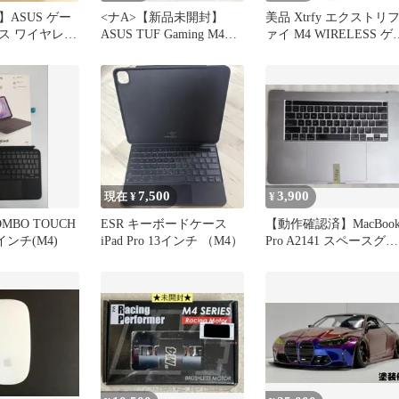
ASUS ゲー
<ナA>【新品未開封】
美品 Xtrfy エクストリ
ス ワイヤレス
ASUS TUF Gaming M4
ァイ M4 WIRELESS ゲ
g M4
Wireless Gaming Mouse,
ミングマウス PC周辺機
dual wireless modes -
器 有線 無線 HD304
Bluetooth/RF Black
7,500
3,900
現在 ¥
¥
COMBO TOUCH
ESR キーボードケース
【動作確認済】MacBoo
11インチ(M4)
iPad Pro 13インチ （M4）
Pro A2141 スペースグレ
ー USキーボード