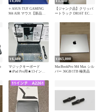
8,000
1,500
¥
¥
⭐️ ASUS TUF GAMING
【ジャンク品】クリッパ
M4 AIR マウス【新品未
ートラック DR16T ECU
開封】
エンジンコンピューター
6,480
465,000
¥
¥
o
マジックキーボード
MacBookPro M4 Max シル
★iPad Pro用★13インチ
バー 36GB/1TB 極美品
モデル★360度回転式★
トラックパッド付き★薄
型★7色バックライト付
き★ペンホルダー搭載★
ブラック×ゴールド