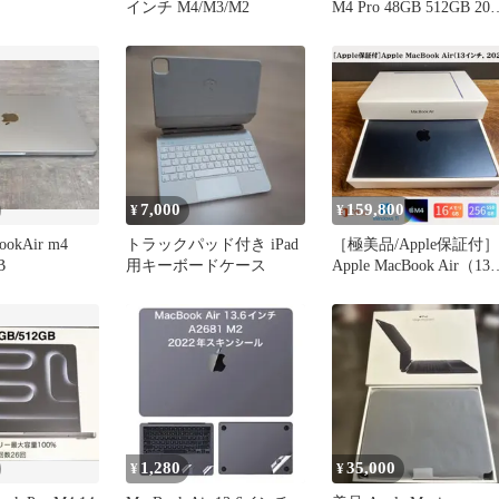
インチ M4/M3/M2
M4 Pro 48GB 512GB 20
ア
7,000
159,800
¥
¥
ookAir m4
トラックパッド付き iPad
［極美品/Apple保証付］
B
用キーボードケース
Apple MacBook Air（13
ンチ, M4, 2025）/ Apple
M4 / メモリ16GB /
SSD256GB / Windows11 
Office2024 / RI656
1,280
35,000
¥
¥