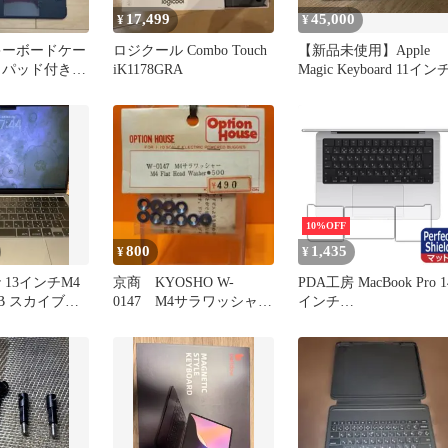
17,499
45,000
¥
¥
o キーボードケー
ロジクール Combo Touch
【新品未使用】Apple
クパッド付き
iK1178GRA
Magic Keyboard 11イン
10%OFF
800
1,435
¥
¥
ir 13インチM4
京商 KYOSHO W-
PDA工房 MacBook Pro 1
6GB スカイブル
0147 M4サラワッシャー
インチ
（ブルー）
(M5/M4/M3/M2/M1 2026
～2021年) 対応
PerfectShield 保護 フィ
ム [トラックパッド用/
ームレスト用] 反射低減
防指紋 日本製