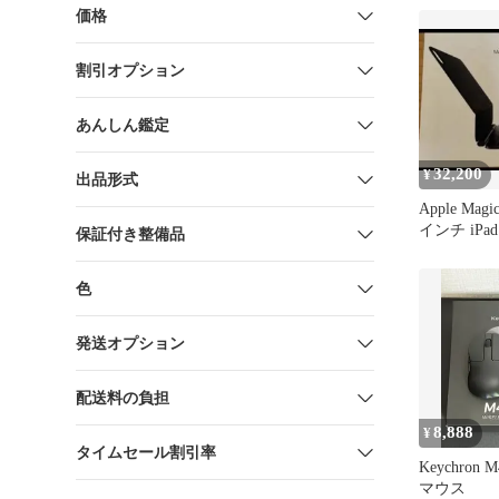
価格
割引オプション
あんしん鑑定
32,200
¥
出品形式
Apple Magic
インチ iPad 
保証付き整備品
色
発送オプション
配送料の負担
8,888
¥
タイムセール割引率
Keychron M4
マウス