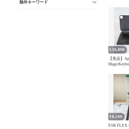
除外キーワード
16,890
¥
【美品】App
MagicKeyb
A2261 日
6,500
¥
ESR FLEX