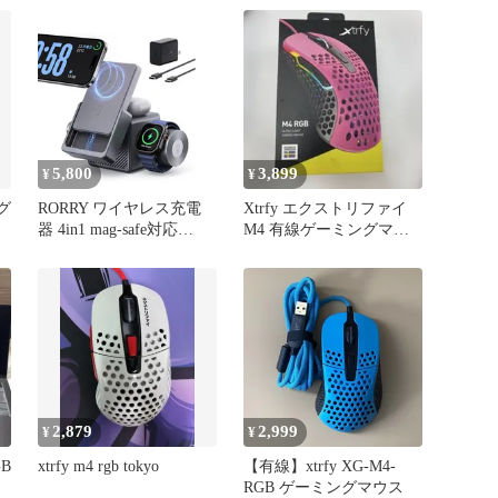
5,800
3,899
¥
¥
ング
RORRY ワイヤレス充電
Xtrfy エクストリファイ
器 4in1 mag-safe対応
M4 有線ゲーミングマウ
5000mah モバイルバッテ
ス 右手用
リー 軽量 薄型 アップル
ウォッチ対応 5Ｗ 急速充
電
2,879
2,999
¥
¥
GB
xtrfy m4 rgb tokyo
【有線】xtrfy XG-M4-
RGB ゲーミングマウス