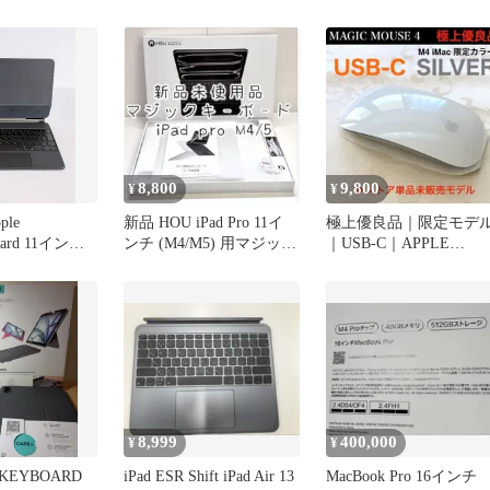
8,800
9,800
¥
¥
le
新品 HOU iPad Pro 11イ
極上優良品｜限定モデ
oard 11インチ
ンチ (M4/M5) 用マジック
｜USB-C｜APPLE
本語
キーボード
MAGIC MOUSE 4｜純
8,999
400,000
¥
¥
 KEYBOARD
iPad ESR Shift iPad Air 13
MacBook Pro 16インチ