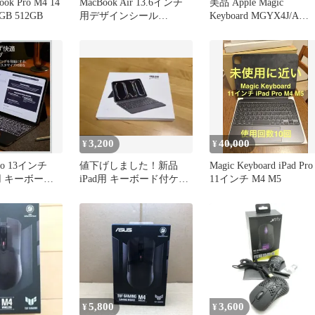
ook Pro M4 14
MacBook Air 13.6インチ
美品 Apple Magic
B 512GB
用デザインシール
Keyboard MGYX4J/A
(M2,M3,M4)
A3339
3,200
40,000
¥
¥
Pro 13インチ
値下げしました！新品
Magic Keyboard iPad Pro
専用 キーボード
iPad用 キーボード付ケー
11インチ M4 M5
ブラックtypeC充電
5,800
3,600
¥
¥