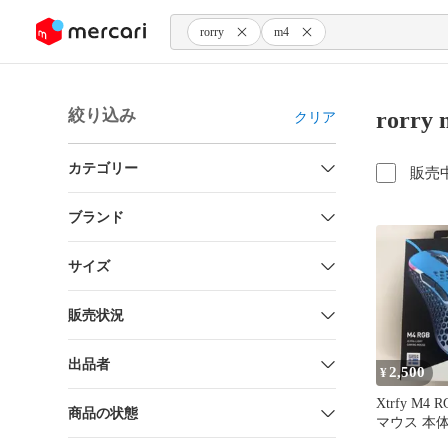
ンツにスキップ
rorry
m4
絞り込み
rorr
クリア
カテゴリー
販売
ブランド
サイズ
販売状況
出品者
2,500
¥
Xtrfy M4
商品の状態
マウス 本