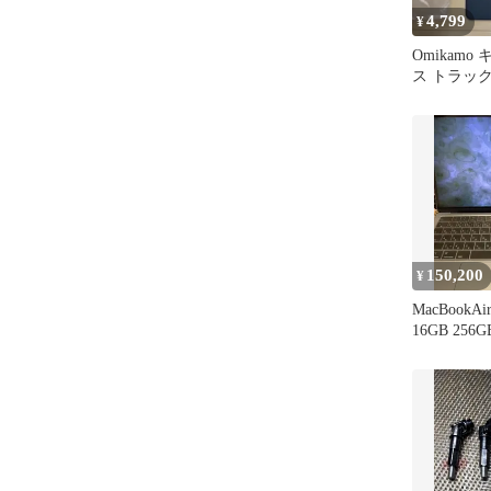
4,799
¥
Omikam
ス トラッ
iPad Air/Pro
150,200
¥
MacBookA
16GB 25
ー 保証内