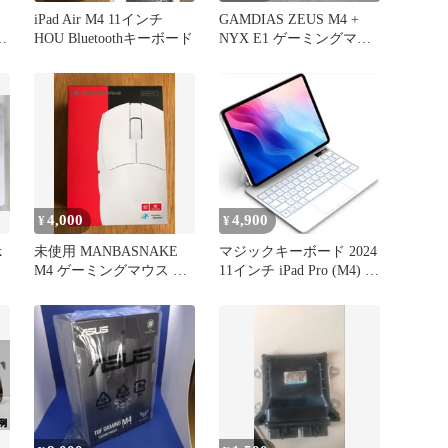
フ
iPad Air M4 11インチ
GAMDIAS ZEUS M4 +
ー
HOU Bluetoothキーボード
NYX E1 ゲーミングマウ
ス&マット
4,000
4,900
¥
¥
k
未使用 MANBASNAKE
マジックキーボード 2024
M4 ゲーミングマウス ブ
11インチ iPad Pro (M4) 対
ラック
応スマートキーボード
iPad Pro 11 (M4) 11inch専
用 トラックパッド付きキ
ーボード ケース 7色バッ
クライト付き 磁気吸着ケ
ース 日本語配列キーボー
ド ホワイト