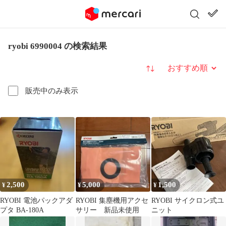
ryobi 6990004 の検索結果
並び替え
販売中のみ表示
2,500
5,000
1,500
¥
¥
¥
RYOBI 電池パックアダ
RYOBI 集塵機用アクセ
RYOBI サイクロン式ユ
プタ BA-180A
サリー 新品未使用
ニット