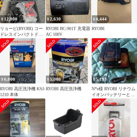
12,800
2,630
4,444
¥
¥
¥
リョービ(RYOBI) コー
RYOBI BC-901T 充電器
RYOBI
ドレスインパクトドラ
AC 100V
イバ BID-1805(5.0Ahバ
ッテリー付)【桶川店】
6,000
5,000
5,193
¥
¥
¥
RYOBI 高圧洗浄機 KSJ-
RYOBI 高圧洗浄機
N*e様 RYOBI リチウム
1210 本体
イオンバッテリーと充
電器セット