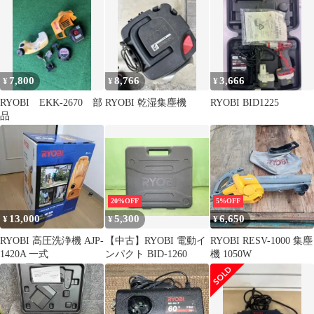
7,800
8,766
3,666
¥
¥
¥
RYOBI EKK-2670 部
RYOBI 乾湿集塵機
RYOBI BID1225
品
20%OFF
5%OFF
13,000
5,300
6,650
¥
¥
¥
RYOBI 高圧洗浄機 AJP-
【中古】RYOBI 電動イ
RYOBI RESV-1000 集塵
1420A 一式
ンパクト BID-1260
機 1050W