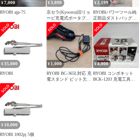
7,000
3,890
2,199
¥
¥
¥
RYOBI ajp-75
京セラ(Kyocera)旧リョ
RYOBIパワーツール純
ービ充電式ポータブル
正部品ダストバッグ
ウォッシャーBPW-
RESV1000
1800L1用バッテリーカ
バー(L5)電池パックへ
の水跳ね防止60700437
35,000
1,000
4,000
¥
¥
¥
RYOBI
RYOBI BC-365L対応 充
RYOBI コンボキット
電スタンド ビット欠品
BCK-1203 充電工具セ
あり 動作未確認
ット
10,000
¥
RYOBI 1002pj 5個