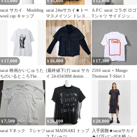
15,000
35,000
12,000
¥
¥
¥
sacai サカイ Moulding
sacai 24ssサカイ★トー
A.P.C. sacai コラボ ロゴ
wool cap キャップ
マスメイソン ドレスワ
Tシャツ サイドジップ
ンピース
黒 XS 美品
17,000
16,000
17,300
¥
¥
¥
sacai 映画かいじゅうた
[最終値下げ] sacai サカ
25SS sacai × Mungo
ちのいるところThe
イ 24-03438M denim デ
Thomson T-Shirt 1
wild thing Tシャツ
ニム
7,500
28,000
28,000
¥
¥
¥
sacai Vネック Tシャツ
sacai MADSAKI トップ
入手困難★sacaiサカイ
ス Tシャツ
★12万バンダナ柄 シア