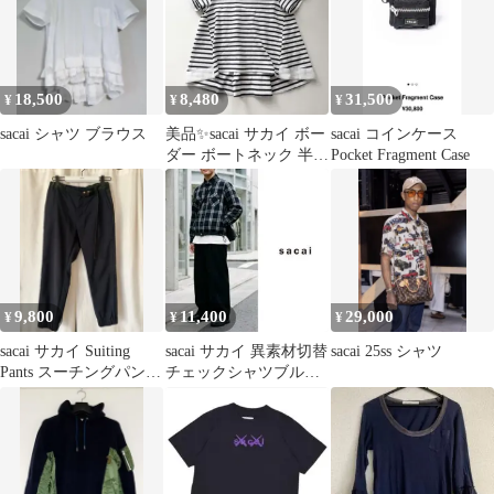
18,500
8,480
31,500
¥
¥
¥
sacai シャツ ブラウス
美品✨sacai サカイ ボー
sacai コインケース
ダー ボートネック 半袖
Pocket Fragment Case
カットソー 白×黒 1
9,800
11,400
29,000
¥
¥
¥
sacai サカイ Suiting
sacai サカイ 異素材切替
sacai 25ss シャツ
Pants スーチングパンツ
チェックシャツブルゾ
ネイビー 0
ン 1 S テック モード