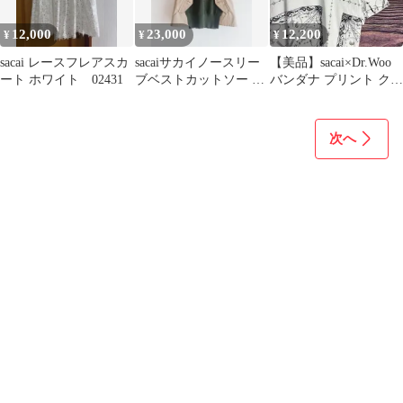
12,000
23,000
12,200
¥
¥
¥
sacai レースフレアスカ
sacaiサカイノースリー
【美品】sacai×Dr.Woo
ート ホワイト 02431
ブベストカットソー グ
バンダナ プリント クル
リーン×ベージュ
ーネック 半袖 Tシャツ
次へ