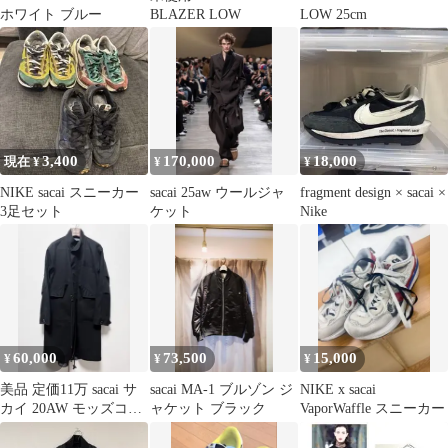
ホワイト ブルー
BLAZER LOW
LOW 25cm
3,400
170,000
18,000
現在 ¥
¥
¥
NIKE sacai スニーカー
sacai 25aw ウールジャ
fragment design × sacai ×
3足セット
ケット
Nike
60,000
73,500
15,000
¥
¥
¥
美品 定価11万 sacai サ
sacai MA-1 ブルゾン ジ
NIKE x sacai
カイ 20AW モッズコー
ャケット ブラック
VaporWaffle スニーカー
ト 1