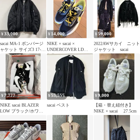
33,000
14,000
59,000
¥
¥
¥
sacai MA-1 ボンバージ
NIKE × sacai ×
2022AWサカイ ニット
ャケット サイズ3 17-
UNDERCOVER LD
ジャケット sacai
01221M
WAFFLE ⭐︎30㎝
7,777
55,555
9,000
¥
¥
¥
NIKE sacai BLAZER
sacai ベスト
【箱・替え紐付き】
LOW ブラック/ホワイ
NIKE × sacai 27.5cm
ト