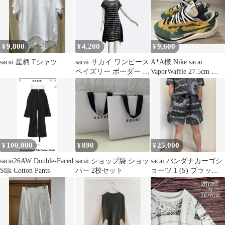
9,800
4,200
9,600
¥
¥
¥
sacai 星柄 Tシャツ
sacai サカイ ワンピース
A*A様 Nike sacai
ペイズリー ボーダー 異
VaporWaffle 27.5cm 美
素材
品
100,000
890
25,000
¥
¥
¥
sacai26AW Double-Faced
sacai ショップ袋 ショッ
sacai バンダナカーゴシ
Silk Cotton Pants
パー 2枚セット
ョーツ 1 (S) ブラッ
ク 総柄