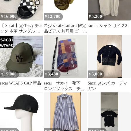
16,000
12,700
5,200
¥
¥
¥
【 Sacai 】定価6万 チェ
希少 sacai×Carhartt 限定
sacai Tシャツ サイズ2
ック 本革 サンダル フ
品ピアス 片耳用 ゴール
ラット 白黒 23cm
ド
15,000
3,480
5,000
¥
¥
¥
sacai WTAPS CAP 新品
sacai サカイ 靴下
Sacai メンズ カーディ
ロングソックス チェ
ガン
ック柄