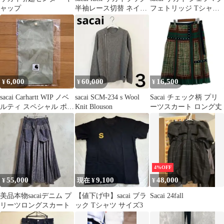
ャップ
半袖レース切替 ネイビ
フェトリッジ Tシャツ
ー サイズ1
0 コラボ 26SS 半袖
6,000
60,000
16,500
¥
¥
¥
sacai Carhartt WIP ノベ
sacai SCM-234 s Wool
Sacai チェック柄 プリ
ルティ スペシャル ポー
Knit Blouson
ーツスカート ロング丈
チ
4%OFF
55,000
9,100
48,000
¥
現在 ¥
¥
美品本物sacaiデニム プ
【値下げ中】sacai ブラ
Sacai 24fall
リーツロングスカート
ック Tシャツ サイズ3