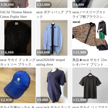
20,000
32,000
9,800
¥
¥
¥
SACAI Thomas Mason
sacai ボディバッグ ブラ
sacaiノースリーブスト
Cotton Poplin Shirt
ック
ライプ柄ブラウスシャ
ツ切り替えプリーツ付
きチュニック
16,000
60,000
15,980
¥
¥
¥
sacai サカイ ドッキング
sacai2026AW striped
美品★sacai サカイ 22ss
カットソー ブラック
suiting dress
レオパード プリント シ
20AW
ャツ 変形 2
2,850
9,800
22,800
¥
¥
¥
サカイ引越センター キ
sacai luck サカイラック
sacai サカイ ジェフマク