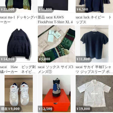
22,000
11,800
6,500
¥
¥
¥
sacai ma-1 ドッキングパ
新品 sacai KAWS
sacai luck ネイビー ト
ーカー
FlockPrint T-Shirt XL 4
ップス
14,900
5,000
11,800
¥
¥
¥
sacai 16aw ビッグ刺
sacai ソックス サイズ3
sacai サカイ 半袖Tシャ
繍パーカー ネイビ
メンズ①
ツ ジップスリーブ ポケ
ー サイズ2 コットン
ットT ブラック 日本製
ナイロン
9,000
12,500
19,800
現在 ¥
¥
¥