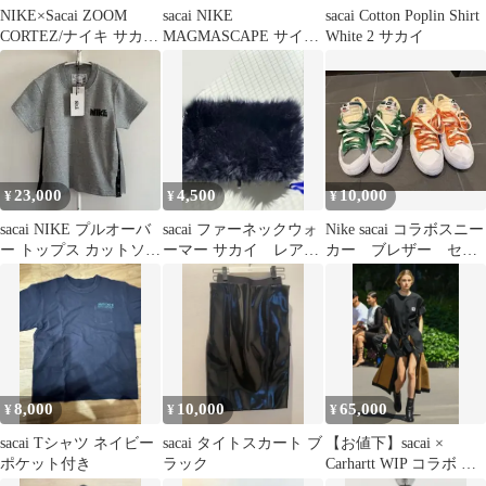
NIKE×Sacai ZOOM
sacai NIKE
sacai Cotton Poplin Shirt
CORTEZ/ナイキ サカイ
MAGMASCAPE サイズ
White 2 サカイ
27cm 格安
26.5
23,000
4,500
10,000
¥
¥
¥
sacai NIKE プルオーバ
sacai ファーネックウォ
Nike sacai コラボスニー
ー トップス カットソー
ーマー サカイ レア
カー ブレザー セッ
グレー xs
希少
ト
8,000
10,000
65,000
¥
¥
¥
sacai Tシャツ ネイビー
sacai タイトスカート ブ
【お値下】sacai ×
ポケット付き
ラック
Carhartt WIP コラボ ワ
ンピース