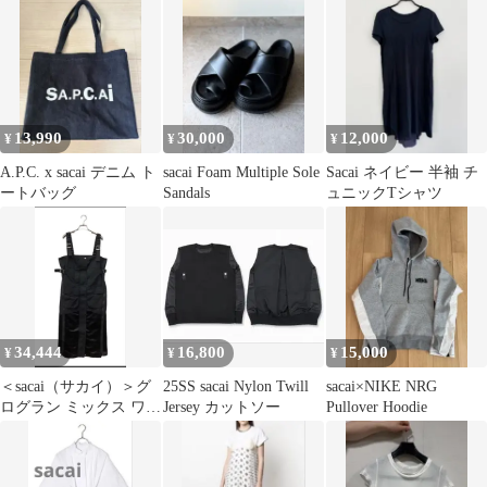
13,990
30,000
12,000
¥
¥
¥
A.P.C. x sacai デニム ト
sacai Foam Multiple Sole
Sacai ネイビー 半袖 チ
ートバッグ
Sandals
ュニックTシャツ
34,444
16,800
15,000
¥
¥
¥
＜sacai（サカイ）＞グ
25SS sacai Nylon Twill
sacai×NIKE NRG
ログラン ミックス ワン
Jersey カットソー
Pullover Hoodie
ピース BLACK 2