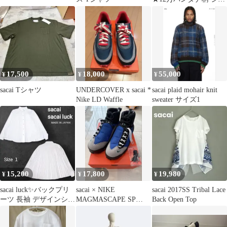
ー切替 ワンピース
17,500
18,000
55,000
¥
¥
¥
sacai Tシャツ
UNDERCOVER x sacai *
sacai plaid mohair knit
Nike LD Waffle
sweater サイズ1
15,200
17,800
19,980
¥
¥
¥
sacai luck✨️バックプリ
sacai × NIKE
sacai 2017SS Tribal Lace
ーツ 長袖 デザインシャ
MAGMASCAPE SP
Back Open Top
ツ 断切り加工
27.5cm