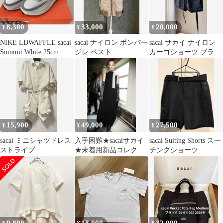
8,300
33,000
20,000
¥
¥
¥
NIKE LDWAFFLE sacai
sacai ナイロン ボンバー
sacai サカイ ナイロン
Summit White 25cm
ジレ ベスト
カーゴショーツ ブラッ
ク 1
15,900
49,000
27,500
¥
¥
¥
sacai ミニシャツドレス
入手困難★sacaiサカイ
sacai Suiting Shorts スー
ストライプ
★未着用新品コレクシ
チングショーツ
ョンラインニットワン
ピース黒