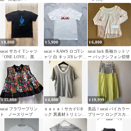
8,000
5,900
6,800
¥
¥
¥
sacai サカイ Tシャツ
sacai × KAWS ロゴTシ
sacai luck 長袖カットソ
「ONE LOVE」 黒 サ
ャツ 白 キッズ8 レディ
ー バックシフォン切替
イズ3 日本製
ースS相当 正規品
35,800
4,800
19,999
¥
¥
¥
sacai フラワープリン
ｓａｃａｉサカイUネ
美品！sacai バイカラー
ト ノースリーブ
ック 異素材トリミング
プリーツ ロングスカー
Tシャツ
ト