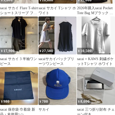
9,800
18,000
32,000
¥
¥
¥
sacai サカイ Flare T-shirt
sacai サカイ Tシャツ ホ
2026年購入sacai Pocket
ショートスリーブ フレ
ワイト
Tote Bag Mブラック サ
アTシャツ カットソー
カイ 黒
20-04886 サイズ1 ホワ
イト レディース【送料
込み】
17,900
27,500
10,500
¥
¥
¥
sacai サカイ 3 半袖ワン
sacaiサカイバックプリ
sacai × KAWS 刺繍ポケ
ピース
ーツワンピース
ットTシャツ ホワイト
980
700
8,000
¥
¥
¥
sacai 保存袋 巾着袋 新
サカイ
sacai 三つ折り財布 チェ
品・未使用✨✨
ーン付き