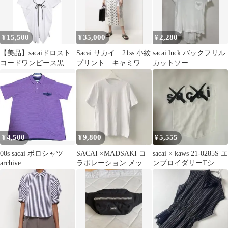
15,500
35,000
2,280
¥
¥
¥
【美品】sacaiドロスト
Sacai サカイ 21ss 小紋
sacai luck バックフリル
コードワンピース黒
プリント キャミワン
カットソー
サイズ1
ピース ドレス S
4,500
9,800
5,555
¥
¥
¥
00s sacai ポロシャツ
SACAI ×MADSAKI コ
sacai × kaws 21-0285S エ
archive
ラボレーション メッセ
ンブロイダリーTシャ
ージグラフィックTシ
ツ 2 白
ャツ