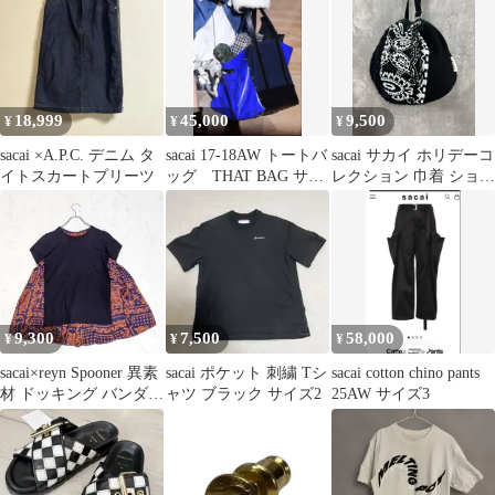
18,999
45,000
9,500
¥
¥
¥
sacai ×A.P.C. デニム タ
sacai 17-18AW トートバ
sacai サカイ ホリデーコ
イトスカートプリーツ
ッグ THAT BAG サカ
レクション 巾着 ショル
イ
ダー バッグ size‐/黒
■■◎レディース
9,300
7,500
58,000
¥
¥
¥
sacai×reyn Spooner 異素
sacai ポケット 刺繍 Tシ
sacai cotton chino pants
材 ドッキング バンダナ
ャツ ブラック サイズ2
25AW サイズ3
柄 Tシャツ