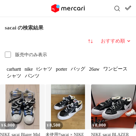
sacai の検索結果
並び替え
販売中のみ表示
tシャツ
バッグ
ワンピース
carhartt
nike
porter
26aw
シャツ
パンツ
6,000
8,500
8,000
¥
¥
¥
NIKE sacai Blazer Mid
未使用‼️sacai × NIKE
NIKE sacai BLAZER