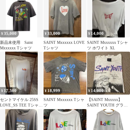
ング フロントプリント
半袖カットソー SM-
HR8-0000-019 ホワイト
35,000
33,000
14,000
¥
¥
¥
新品未使用 Saint
SAINT Mxxxxxx LOVE
SAINT Mxxxxxx Tシャ
Mxxxxxx Tシャツ
Tシャツ
ツ ホワイト XL
17,500
18,999
14,000
¥
¥
¥
セントマイケル 25SS
SAINT Mxxxxxx Tシャ
【SAINT Mxxxxx】
LOVE_SS TEE Tシャツ
ツ
SAINT YOUTH グラフ
ダメージ加工 XXL
ィック Tシャツ