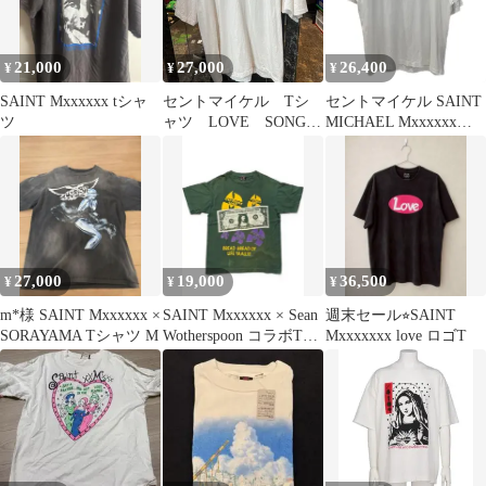
21,000
27,000
26,400
¥
¥
¥
SAINT Mxxxxxx tシャ
セントマイケル Tシ
セントマイケル SAINT
ツ
ャツ LOVE SONGプ
MICHAEL Mxxxxxx
リント ホワイト L
LOVE SONG SS TEE
サイズ AB品
SM-HR8-0000-019 Tシ
ャツ ホワイト XLサイ
ズ 201MT-6163
27,000
19,000
36,500
¥
¥
¥
m*様 SAINT Mxxxxxx ×
SAINT Mxxxxxx × Sean
週末セール⭐︎SAINT
SORAYAMA Tシャツ M
Wotherspoon コラボTシ
Mxxxxxxx love ロゴT
ャツ