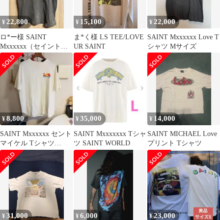
22,800
15,100
22,000
¥
¥
¥
ロ*ー様 SAINT
ま*く様 LS TEE/LOVE
SAINT Mxxxxxx Love T
Mxxxxxx（セイントマ
UR SAINT
シャツ Mサイズ
イケル）Apple L
8,800
35,000
14,000
¥
¥
¥
SAINT Mxxxxxx セント
SAINT Mxxxxxxx Tシャ
SAINT MICHAEL Love
マイケル Tシャツ
ツ SAINT WORLD
プリント Tシャツ
LOVE SAINT半袖T
31,000
6,000
23,000
¥
¥
¥