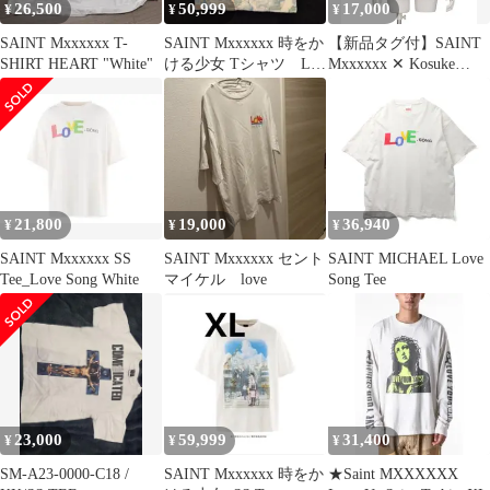
26,500
50,999
17,000
¥
¥
¥
SAINT Mxxxxxx T-
SAINT Mxxxxxx 時をか
【新品タグ付】SAINT
SHIRT HEART "White"
ける少女 Tシャツ Lサ
Mxxxxxx ✕ Kosuke
イズ
Kawamura
21,800
19,000
36,940
¥
¥
¥
SAINT Mxxxxxx SS
SAINT Mxxxxxx セント
SAINT MICHAEL Love
Tee_Love Song White
マイケル love
Song Tee
23,000
59,999
31,400
¥
¥
¥
SM-A23-0000-C18 /
SAINT Mxxxxxx 時をか
★Saint MXXXXXX