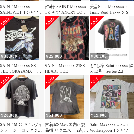
SAINT Mxxxxxx
y*a様 SAINT Mxxxxxx
美品Saint Mxxxxxx x
SAINTWET Tシャツ
Tシャツ ANGRY LOVE
Jamie Reid Tシャツ S
Used
GOD
30,000
25,000
30,100
¥
¥
¥
SAINT Mxxxxxx SS
SAINT Mxxxxxx 21SS
も*し様 Saint xxxxxx 隣
TEE SORAYAMA Ｔシ
HEART TEE
人13号 s/s tee 2xl
ャツ 平野紫耀
28,000
51,000
19,000
¥
¥
¥
SAINT MICHAEL ヴィ
古着@SMx6/国内正規
Saint Mxxxxxx x Sean
ンテージ ロックツリ
品様 リクエスト 2点 ま
Wotherspoon Tシャツ