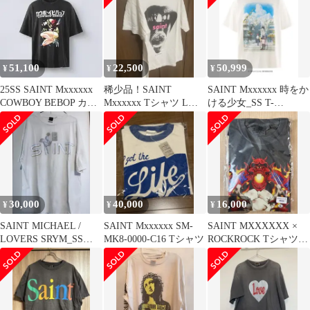
51,100
22,500
50,999
¥
¥
¥
25SS SAINT Mxxxxxx
稀少品！SAINT
SAINT Mxxxxxx 時をか
COWBOY BEBOP カッ
Mxxxxxx Tシャツ Lサ
ける少女_SS T-
トソー XL
イズ
SHIRT/SAINT
30,000
40,000
16,000
¥
¥
¥
SAINT MICHAEL /
SAINT Mxxxxxx SM-
SAINT MXXXXXX ×
LOVERS SRYM_SS
MK8-0000-C16 Tシャツ
ROCKROCK Tシャツ
TEE
XL 黒夢 清春