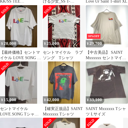
KK/SS TEE
ける少女_SS T-
Love Ur Saint T-shirt XL
COMPLICATED
SHIRT/SAINT
10%OFF
20,000
25,000
29,700
¥
¥
¥
【最終価格】セントマ
セントマイケル ラブ
【中古美品】 SAINT
イケル LOVE SONG T
ソング Tシャツ
Mxxxxxx セントマイケ
シャツ
ル LOVE_SS TEE SM-
HR8-0000-024 ラブ シ
ョートスリーブ Tシャ
ツ 半袖 トップス
【142-260408-yo-02-
fuzh】
15,000
42,000
33,100
¥
¥
¥
セントマイケル
【確実正規品】SAINT
SAINT Mxxxxxx Tシャ
LOVE.SONG Tシャツ
Mxxxxxx Tシャツ
ツ Lサイズ
M