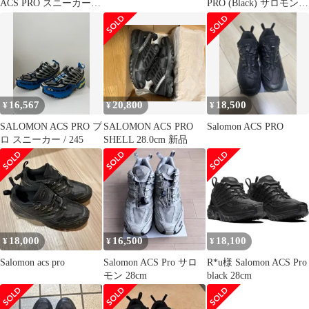
ACS PRO スニーカー
PRO (Black) サロモン
471798 ブラック 26cm
27cm
16,567
20,800
18,500
¥
¥
¥
SALOMON ACS PRO プ
SALOMON ACS PRO
Salomon ACS PRO
ロ スニーカー / 245
SHELL 28.0cm 新品
18,000
16,500
18,100
¥
¥
¥
Salomon acs pro
Salomon ACS Pro サロ
R*u様 Salomon ACS Pro
モン 28cm
black 28cm