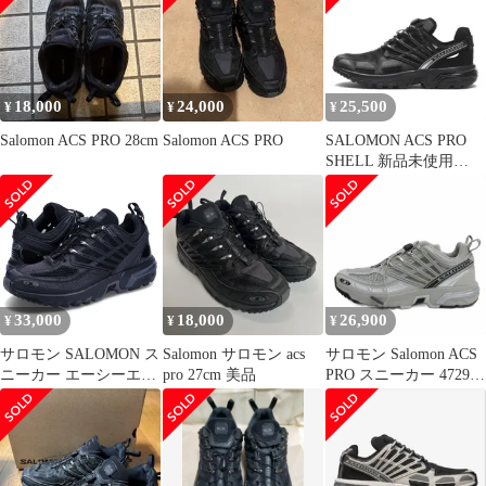
18,000
24,000
25,500
¥
¥
¥
Salomon ACS PRO 28cm
Salomon ACS PRO
SALOMON ACS PRO
SHELL 新品未使用
27.5cm
33,000
18,000
26,900
¥
¥
¥
サロモン SALOMON ス
Salomon サロモン acs
サロモン Salomon ACS
ニーカー エーシーエス
pro 27cm 美品
PRO スニーカー 472991
プロ メンズ レディース
28cm ■GY51
ACS PRO L47179800、
ブラック/BM