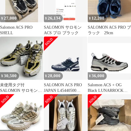
27,000
26,134
12,200
¥
¥
¥
Salomon ACS PRO
SALOMON サロモン
SALOMON ACS PRO ブ
SHELL
ACS プロ ブラック
ラック 29cm
30,500
28,000
36,000
¥
¥
¥
未使用タグ付
SALOMON ACS PRO
Salomon ACS + OG
SALOMON サロモン
JAPAN L45440500
Black LUNARROCK
ACS PRO 20Y スニーカ
27.5cm
27.5 新品
ー 26