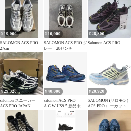
19,000
10,000
28,800
¥
¥
¥
SALOMON ACS PRO
SALOMON ACS PRO グ
Salomon ACS PRO
27cm
レー 28センチ
29,320
40,000
20,920
¥
¥
¥
salomon スニーカー
salomon ACS PRO
SALOMON (サロモン)
ACS PRO JAPAN
A.C.W US9.5 新品未使
ACS PRO ローカットス
454405 31 GO ネイビー
用
ニーカー L47299000
系 27.5cm サロモン
US9.5/27.5cm マルチ