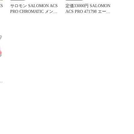
S
サロモン SALOMON ACS
定価33000円 SALOMON
PRO CHROMATIC メンズ
ACS PRO 471798 エーシ
JPN：27.5
ーエスプロ スニーカー
サロモン 27.5cm
74334A1
プ
ー