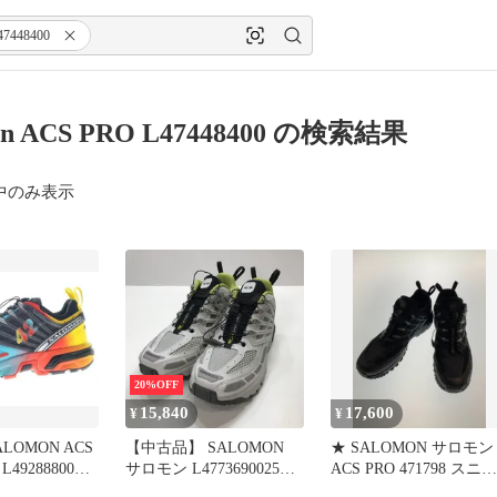
47448400
on ACS PRO L47448400 の検索結果
中のみ表示
20%OFF
15,840
17,600
¥
¥
ALOMON ACS
【中古品】 SALOMON
★ SALOMON サロモン
 L49288800
サロモン L4773690025
ACS PRO 471798 スニー
ACS PRO スニーカー シ
カー JP30 30.0 cm ブラ