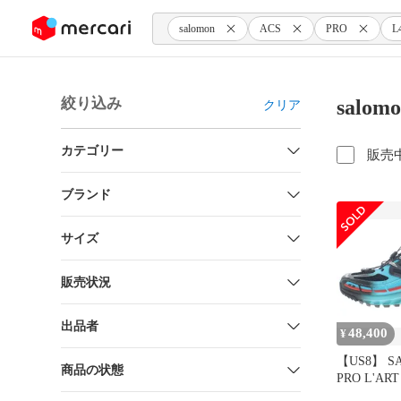
ンツにスキップ
salomon
ACS
PRO
L
絞り込み
salom
クリア
カテゴリー
販売
ブランド
サイズ
販売状況
出品者
48,400
¥
【US8】 S
商品の状態
PRO L'ART
【新古品】