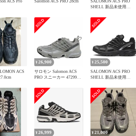
mon ACS Pro
Salomon ACS PRO 28cm
SALOMON ACS PRO
SHELL 新品未使用
28.0cm
26,900
25,500
¥
¥
LOMON ACS
サロモン Salomon ACS
SALOMON ACS PRO
27.0cm
PRO スニーカー 472991
SHELL 新品未使用
28cm ■GY51
27.5cm
26,999
21,000
¥
¥