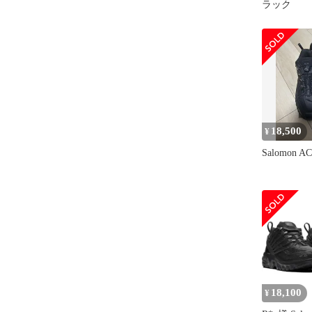
ラック
18,500
¥
Salomon A
18,100
¥