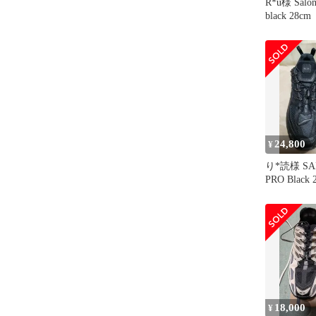
R*u様 Salo
black 28cm
24,800
¥
り*読様 SA
PRO Black 
18,000
¥