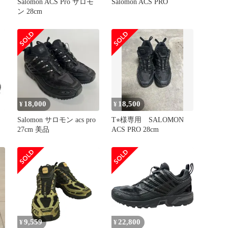
Salomon ACS Pro サロモ
Salomon ACS PRO
ン 28cm
18,000
18,500
¥
¥
Salomon サロモン acs pro
T⭐︎様専用 SALOMON
27cm 美品
ACS PRO 28cm
9,559
22,800
¥
¥