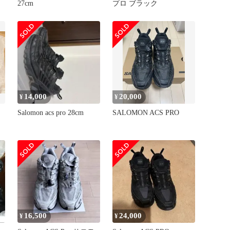
27cm
プロ ブラック
14,000
20,000
¥
¥
Salomon acs pro 28cm
SALOMON ACS PRO
16,500
24,000
¥
¥