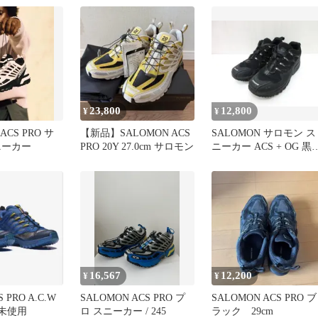
ューズ 靴 【162-250731-
ク 通年
mh-09-fuz】
23,800
12,800
¥
¥
ACS PRO サ
【新品】SALOMON ACS
SALOMON サロモン ス
ニーカー
PRO 20Y 27.0cm サロモン
ニーカー ACS + OG 黒
27cm ⑫a
16,567
12,200
¥
¥
S PRO A.C.W
SALOMON ACS PRO プ
SALOMON ACS PRO ブ
品未使用
ロ スニーカー / 245
ラック 29cm