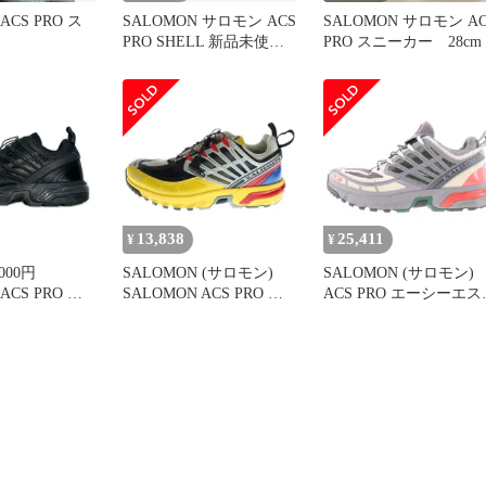
ACS PRO ス
SALOMON サロモン ACS
SALOMON サロモン AC
PRO SHELL 新品未使用
PRO スニーカー 28cm
26cm 新作
13,838
25,411
¥
¥
000円
SALOMON (サロモン)
SALOMON (サロモン)
ACS PRO エ
SALOMON ACS PRO ロ
ACS PRO エーシーエス
プロ スニーカ
ーカットスニーカー マル
ロ ローカットスニーカ
471798 ブラ
チ US10.5/27.5cm 472989
グレー 472992
m （13496M）
US9.5/27.5cm