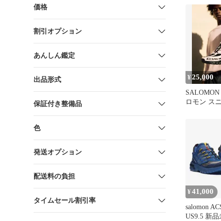
価格
割引オプション
あんしん鑑定
25,000
¥
出品形式
SALOMON 
ロモン ス
保証付き整備品
色
発送オプション
配送料の負担
41,000
¥
タイムセール割引率
salomon AC
US9.5 新