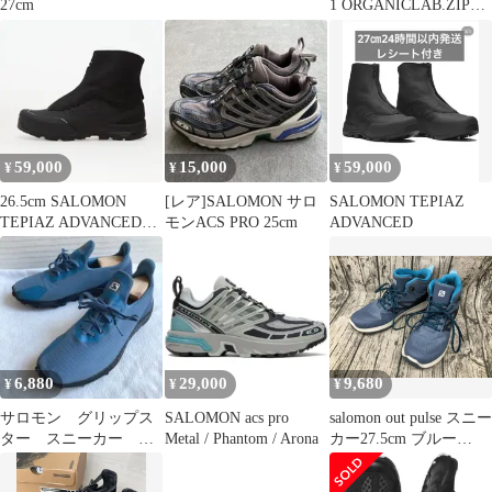
27cm
1 ORGANICLAB.ZIP
27.5
59,000
15,000
59,000
¥
¥
¥
26.5cm SALOMON
[レア]SALOMON サロ
SALOMON TEPIAZ
TEPIAZ ADVANCED
モンACS PRO 25cm
ADVANCED
BLACK
6,880
29,000
9,680
¥
¥
¥
サロモン グリップス
SALOMON acs pro
salomon out pulse スニー
ター スニーカー ト
Metal / Phantom / Arona
カー27.5cm ブルー
レイアル ブルー 26
471522
アスレチック