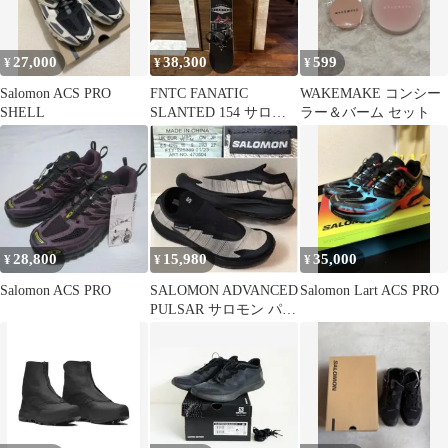
27,000
38,300
599
¥
¥
¥
Salomon ACS PRO
FNTC FANATIC
WAKEMAKE コンシー
SHELL
SLANTED 154 サロモ
ラー＆バーム セット
ン ビンディングセット
28,800
15,980
35,000
¥
¥
¥
Salomon ACS PRO
SALOMON ADVANCED
Salomon Lart ACS PRO
PULSAR サロモン パル
サー アドバンス