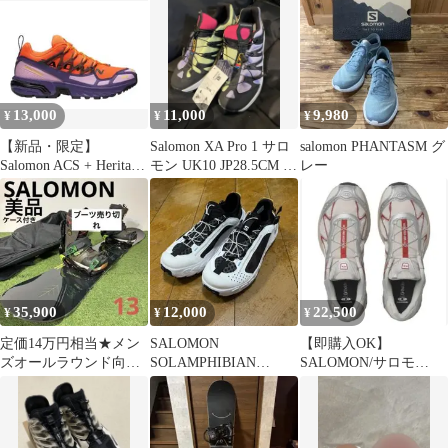
13,000
11,000
9,980
¥
¥
¥
【新品・限定】
Salomon XA Pro 1 サロ
salomon PHANTASM グ
Salomon ACS + Heritage
モン UK10 JP28.5CM メ
レー
Pack
ッシュ
35,900
12,000
22,500
¥
¥
¥
定価14万円相当★メン
SALOMON
【即購入OK】
ズオールラウンド向け
SOLAMPHIBIAN
SALOMON/サロモ
スノーボードセッ
28.5cm
ン/XT-
ト,SALOMON
WHISPER/L49219100