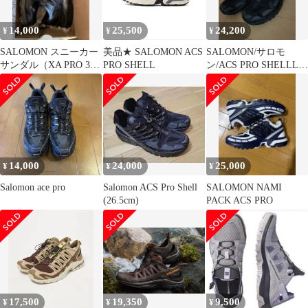
14,000
25,500
24,200
¥
¥
¥
SALOMON スニーカー
美品★ SALOMON ACS
SALOMON/サロモ
サンダル（XA PRO 3D
PRO SHELL
ン/ACS PRO SHELLL
AMPHIB） 27cm
28cm
14,000
24,000
25,000
¥
¥
¥
Salomon ace pro
Salomon ACS Pro Shell
SALOMON NAMI
(26.5cm)
PACK ACS PRO
17,500
19,350
9,500
¥
¥
¥