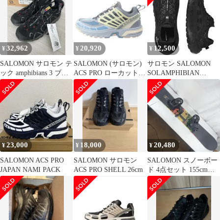
32,962
20,920
12,500
¥
¥
¥
SALOMON サロモン テ
SALOMON (サロモン)
サロモン SALOMON
ック amphibians 3 ブラ
ACS PRO ローカットス
SOLAMPHIBIAN
ック スニーカー
ニーカー L47299000
27.0cm
US9.5/27.5cm マルチ
23,000
18,000
20,480
¥
¥
¥
SALOMON ACS PRO
SALOMON サロモン
SALOMON スノーボー
JAPAN NAMI PACK
ACS PRO SHELL 26cm
ド 4点セット 155cm
BOA 27cm