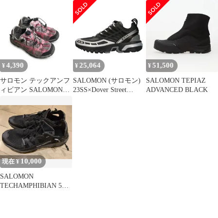
ボ 270
4,390
25,064
51,500
¥
¥
¥
サロモン テックアンフ
SALOMON (サロモン)
SALOMON TEPIAZ
ィビアン SALOMON
23SS×Dover Street
ADVANCED BLACK
TECHAMPHIBIAN
Market ACS PRO FOR
DSM ドーバーストリー
ト メッシュ トレッキン
グ ローカットスニーカ
ー ブラック 473493
10,000
現在 ¥
SALOMON
TECHAMPHIBIAN 5
28cm