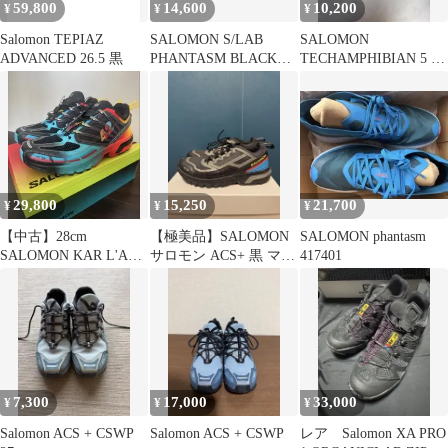
59,800
14,600
10,200
¥
¥
¥
Salomon TEPIAZ
SALOMON S/LAB
SALOMON
ADVANCED 26.5 黒
PHANTASM BLACK
TECHAMPHIBIAN 5 ブ
LTD
ラック 27.5cm
29,800
15,250
21,700
¥
¥
¥
【中古】28cm
【極美品】SALOMON
SALOMON phantasm
SALOMON KAR L'ART
サロモン ACS+ 黒 マル
417401
ACS PRO
チ トレイル
7,300
17,000
33,000
¥
¥
¥
Salomon ACS + CSWP
Salomon ACS + CSWP
レア Salomon XA PRO