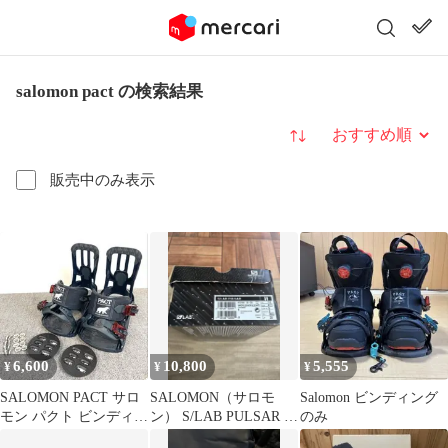
salomon pact の検索結果
並び替え
販売中のみ表示
6,600
10,800
5,555
¥
¥
¥
SALOMON PACT サロ
SALOMON（サロモ
Salomon ビンディング
モン パクト ビンディン
ン） S/LAB PULSAR メ
のみ
グ Sサイズ
ンズ26.0cm