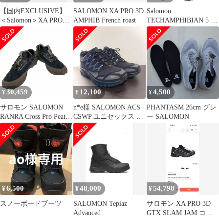
【国内EXCLUSIVE】
SALOMON XA PRO 3D
Salomon
＜Salomon＞XA PRO
AMPHIB French roast
TECHAMPHIBIAN 5 ス
3D AMPHIB
ニーカー サロモン
30,459
12,100
4,500
¥
¥
¥
サロモン SALOMON
n*e様 SALOMON ACS
PHANTASM 26cm グレ
RANRA Cross Pro Peat
CSWP ユニセックス ス
ー SALOMON
Major メンズ JPN：27.5
ポーツ シューズ 2
6,500
48,000
54,798
¥
¥
¥
スノーボードブーツ
SALOMON Tepiaz
サロモン XA PRO 3D
Advanced
GTX SLAM JAM コラ