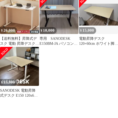
ク PCデスク 収納ボッ
クス付き メモリー機能
付き 人間工学 耐荷重
60kg 在宅ワーク/オフィ
ス用 二枚板 (脚（?）＋
天板（?）, 120*60cm)ｍ
26,000
10,000
15,000
¥
¥
¥
ａ
【送料無料】昇降式デ
専用 SANODESK
電動昇降デスク
スク 電動 昇降デスク
E150BM-JA パソコンデ
120×60cm ホワイト脚
Sanodesk E150 Basic オ
スク
メープル天板
フィスデスク 高さ調節
電動式 パソコンデスク
スタンディングデスク
デスク 机 高さ調節 幅
80cm コード:10705
15,800
¥
SANODESK 電動昇降
式デスク E150 120x60
メイプル