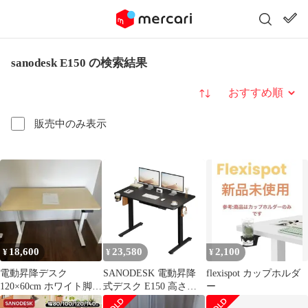
sanodesk E150 の検索結果
並び替え
販売中のみ表示
18,600
23,580
2,100
¥
¥
¥
電動昇降デスク
SANODESK 電動昇降
flexispot カップホルダ
120×60cm ホワイト脚
式デスク E150 高さ調
ー
メープル天板
節デスク パソコンラッ