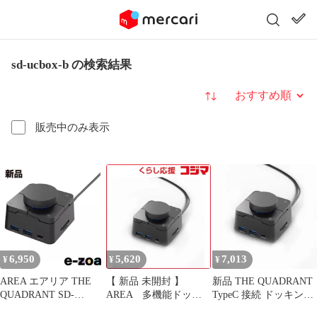
sd-ucbox-b の検索結果
並び替え
販売中のみ表示
6,950
5,620
7,013
¥
¥
¥
AREA エアリア THE
【 新品 未開封 】
新品 THE QUADRANT
QUADRANT SD-
AREA 多機能ドッキ
TypeC 接続 ドッキング
UCBOX-B (2668605)
ングステーション
ステーション HDMIx2