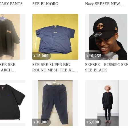
EASY PANTS
SEE BLK/ORG
Navy SEESEE NEW
ERA950
15,000
10,255
¥
¥
SEE SEE
SEE SEE SUPER BIG
SEESEE RC950PC SE
G ARCH
ROUND MESH TEE XL
SEE BLACK
EE
ネイビー
30,000
5,000
¥
¥