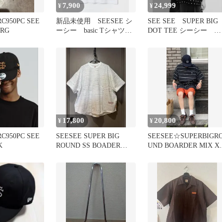
7,900
24,999
¥
¥
C950PC SEE
新品未使用 SEESEE シ
SEE SEE SUPER BIG
ORG
ーシー basic Tシャツ
DOT TEE シーシー ド
ホワイト L
ット M
17,800
20,800
¥
¥
C950PC SEE
SEESEE SUPER BIG
SEESEE☆SUPERBIGR
K
ROUND SS BOADER
UND BOARDER MIX X
TEE
黒ボーダー