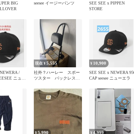
UPER BIG
seesee イージーパンツ
SEE SEE x PIPPEN
ULLOVER
STORE
5,555
10,900
現在 ¥
¥
 NEWERA /
社外？ハーレー スポー
SEE SEE x NEWERA 95
SEESEE ニュー
ツスター バックレス
CAP seesee ニューエラ
ト シーシーバー
5,990
4,999
¥
¥