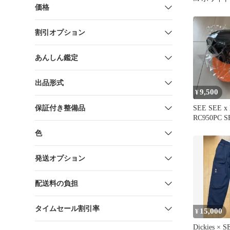
価格
割引オプション
あんしん鑑定
出品形式
9,500
¥
保証付き整備品
SEE SEE x
RC950PC 
エラ
色
発送オプション
配送料の負担
タイムセール割引率
15,000
¥
Dickies × 