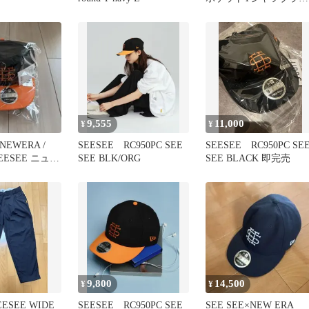
クs.f.cBIGオーバー
9,555
11,000
¥
¥
 NEWERA /
SEESEE RC950PC SEE
SEESEE RC950PC SE
SEESEE ニュー
SEE BLK/ORG
SEE BLACK 即完売
9,800
14,500
¥
¥
SEESEE WIDE
SEESEE RC950PC SEE
SEE SEE×NEW ERA