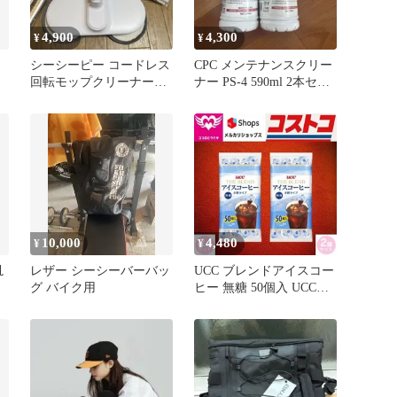
4,900
4,300
¥
¥
ー
シーシーピー コードレス
CPC メンテナンスクリー
回転モップクリーナー
ナー PS-4 590ml 2本セッ
ZJ-MA45-WH
ト
10,000
4,480
¥
¥
汎
レザー シーシーバーバッ
UCC ブレンドアイスコー
グ バイク用
ヒー 無糖 50個入 UCC
Blend Iced Coffee 50P 50個
入り×2袋 ポーション き
釈タイプ 無糖 コーヒー
ユーシーシー ブラックコ
ーヒー コストコ