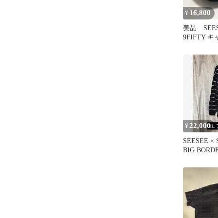
16,800
¥
美品 SEESE
9FIFTY
ビー
22,000
¥
SEESEE × 
BIG BORDE