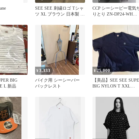
ane
SEE SEE 刺繍ロゴ Tシャ
CCP シーシーピー電気
ツ XL ブラウン 日本製 シ
りとり ZN-DP24-WH
ーシー
2019年製 紙パック式
3,333
25,000
¥
¥
PER BIG
バイク用 シーシーバー
【美品】SEE SEE SUP
E L 新品
バックレスト
BIG NYLON T XXL
NAVY