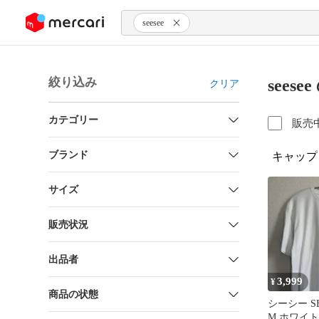
ンツにスキップ
seesee
絞り込み
sees
クリア
カテゴリー
販売
ブランド
キャップ
サイズ
販売状況
出品者
3,999
¥
商品の状態
シーシー S
M ホワイト