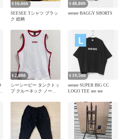
16,666
48,800
¥
¥
SEESEE Tシャツ ブラッ
seesee BAGGY SHORTS
ク 総柄
2,880
19,500
¥
¥
O
シーシーピー タンクトッ
seesee SUPER BIG CC
L
プ クルーネック ノース
LOGO TEE see see
リーブ ロゴ XL 白 赤