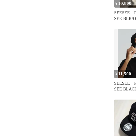
10,800
¥
SEESEE R
SEE BLK/
11,500
¥
SEESEE R
SEE BLAC