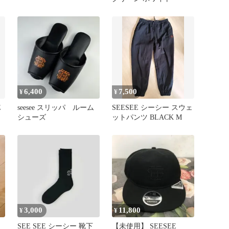
6,400
7,500
¥
¥
E
seesee スリッパ ルーム
SEESEE シーシー スウェ
シューズ
ットパンツ BLACK M
3,000
11,800
¥
¥
SEE SEE シーシー 靴下
【未使用】 SEESEE