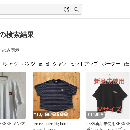
ee の検索結果
中のみ表示
tシャツ
パンツ
シャツ
セットアップ
ボーダー
m
xl
sfc
12,000
14,999
¥
¥
EESEE メンズ
seesee super big border
26SS新品未使用SEESE
round T navy L
ポケットTシャツブラッ