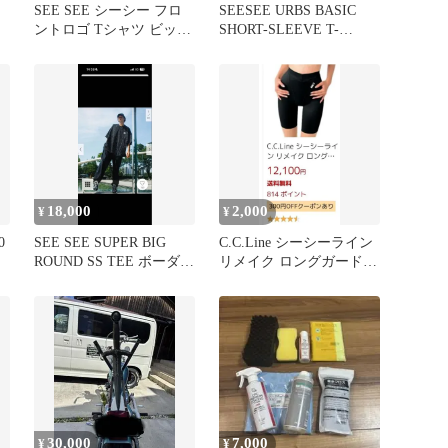
SEE SEE シーシー フロ
SEESEE URBS BASIC
ントロゴ Tシャツ ビッグ
SHORT-SLEEVE T-
シルエット 黒 XL
SHIRTS
18,000
2,000
¥
¥
0
SEE SEE SUPER BIG
C.C.Line シーシーライン
ROUND SS TEE ボーダー
リメイク ロングガードル
Lサイズ
ブラウン
30,000
7,000
¥
¥