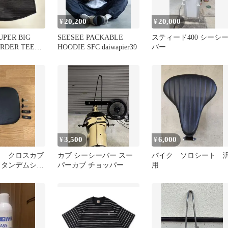
20,200
20,000
¥
¥
UPER BIG
SEESEE PACKABLE
スティード400 シーシ
RDER TEE
HOODIE SFC daiwapier39
バー
3,500
6,000
¥
¥
 クロスカブ
カブ シーシーバー スー
バイク ソロシート 
 タンデムシー
パーカブ チョッパー
用
ク