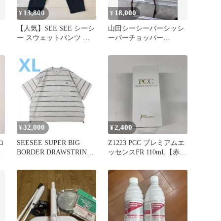
13,800
18,000
¥
¥
【人気】SEE SEE シーシ
山田シーシーバーシッシ
ー スウェットパンツ ブ
ーバーチョッパー
ラック Lサイズ 刺繍ロゴ
SR4002%er
32,000
2,400
¥
¥
ロ
SEESEE SUPER BIG
Z1223 PCC プレミアムエ
ー
BORDER DRAWSTRINGS
ッセンスFR 110mL【赤字
TEE
覚悟】