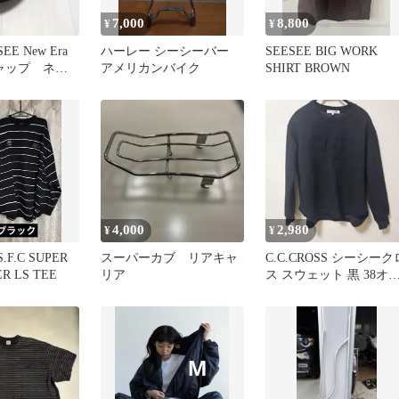
7,000
8,800
¥
¥
E New Era
ハーレー シーシーバー
SEESEE BIG WORK
 キャップ ネイ
アメリカンバイク
SHIRT BROWN
4,000
2,980
¥
¥
S.F.C SUPER
スーパーカブ リアキャ
C.C.CROSS シーシーク
R LS TEE
リア
ス スウェット 黒 38オ
バーサイズシルエット