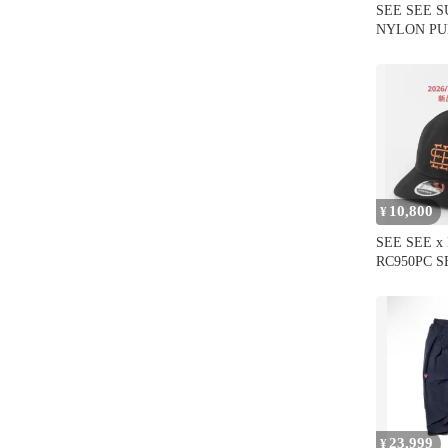
SEE SEE S
NYLON P
10,800
¥
SEE SEE x
RC950PC 
エラ
23,999
¥