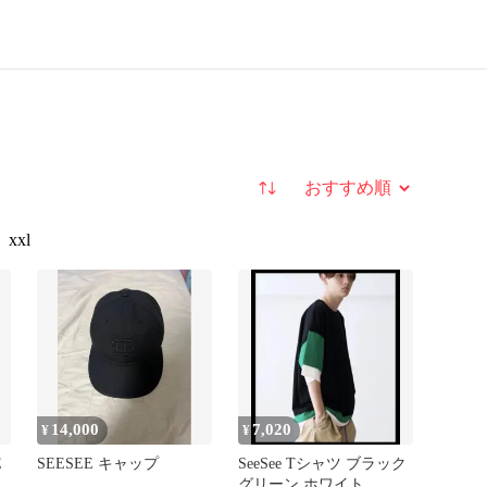
並び替え
xxl
14,000
7,020
¥
¥
E
SEESEE キャップ
SeeSee Tシャツ ブラック
グリーン ホワイト