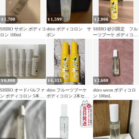
1,700
1,599
2,000
¥
¥
¥
SHIRO サボン ボディコ
shiro ボディコロン サ
SHIRO 砂川限定 フル
ロン 100ml
ボン
ーツブーケ ボディコロ
ン オーデコロン
100ml
6,000
6,333
2,600
¥
¥
¥
SHIRO オードパルファ
shiro フルーツブーケ
shiro savon ボディコロ
ン ボディコロン 5本セ
ボディコロン 2本セッ
ン 100mL
ット
ト