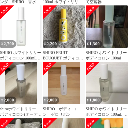
ンダ SHIRO 香水ま
100ml ホワイトリリー
て空容器
とめ売り
&サボン
2,700
2,200
1,300
¥
¥
¥
SHIRO ホワイトリリー
SHIRO FRUIT
SHIRO ホワイトリリー
ボディコロン 100mL 香
BOUQUET ボディコロ
ボディコロン 100ml
水
ン 100mL
2,000
2,000
1,800
¥
¥
¥
shiroホワイトリリー
SHIRO ボディコロ
SHIRO ホワイトリリー
ボディコロン(オーデコ
ン ゼロサボン
ボディコロン 100mL 残
ロン)
量9.6割 人気香水