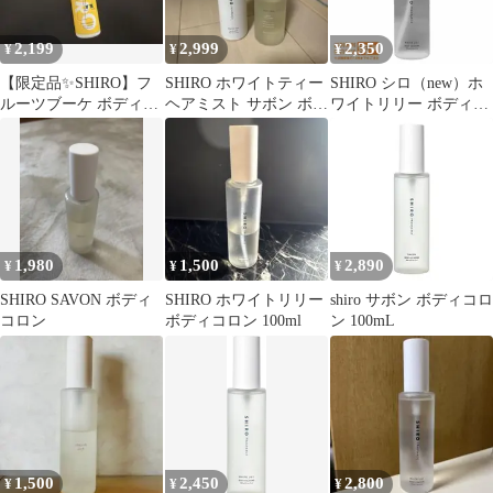
2,199
2,999
2,350
¥
¥
¥
【限定品✨SHIRO】フ
SHIRO ホワイトティー
SHIRO シロ（new）ホ
ルーツブーケ ボディコ
ヘアミスト サボン ボデ
ワイトリリー ボディコ
ロン
ィコロン
ロン 100mL 箱なし
（#7760）
1,980
1,500
2,890
¥
¥
¥
SHIRO SAVON ボディ
SHIRO ホワイトリリー
shiro サボン ボディコロ
コロン
ボディコロン 100ml
ン 100mL
1,500
2,450
2,800
¥
¥
¥