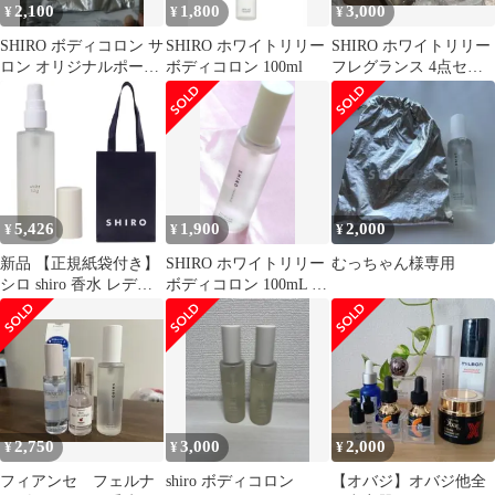
2,100
1,800
3,000
¥
¥
¥
SHIRO ボディコロン サ
SHIRO ホワイトリリー
SHIRO ホワイトリリー
ロン オリジナルポーチ
ボディコロン 100ml
フレグランス 4点セッ
付き
ト
5,426
1,900
2,000
¥
¥
¥
新品 【正規紙袋付き】
SHIRO ホワイトリリー
むっちゃん様専用
シロ shiro 香水 レディ
ボディコロン 100mL 香
ース コロン ホワイトリ
水
リィ ボディコロン
100ml 11293 新生活 プ
レゼント 母の日
2,750
3,000
2,000
¥
¥
¥
フィアンセ フェルナ
shiro ボディコロン
【オバジ】オバジ他全