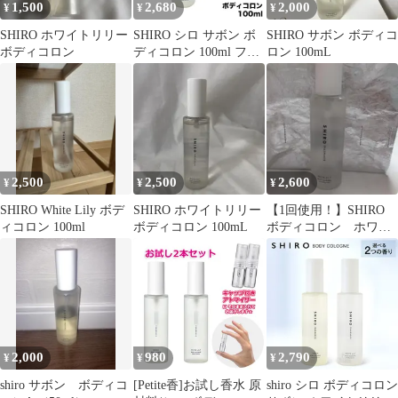
1,500
2,680
2,000
¥
¥
¥
SHIRO ホワイトリリー
SHIRO シロ サボン ボ
SHIRO サボン ボディコ
ボディコロン
ディコロン 100ml フレ
ロン 100mL
グランス 香水 小型宅配
2,500
2,500
2,600
¥
¥
¥
SHIRO White Lily ボデ
SHIRO ホワイトリリー
【1回使用！】SHIRO
ィコロン 100ml
ボディコロン 100mL
ボディコロン ホワイ
トリリー 100ml
2,000
980
2,790
¥
¥
¥
shiro サボン ボディコ
[Petite香]お試し香水 原
shiro シロ ボディコロン