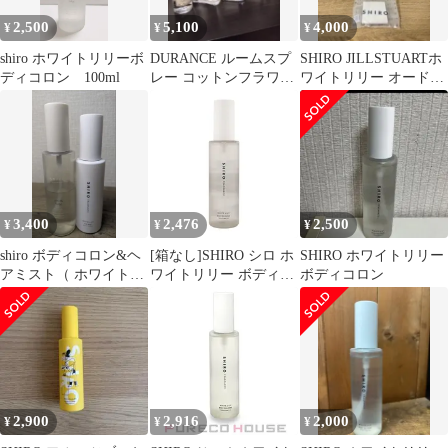
2,500
5,100
4,000
¥
¥
¥
shiro ホワイトリリーボ
DURANCE ルームスプ
SHIRO JILLSTUARTホ
ディコロン 100ml
レー コットンフラワー
ワイトリリー オードパ
100ml 他 5本 香水
ルファム セット
3,400
2,476
2,500
¥
¥
¥
shiro ボディコロン&ヘ
[箱なし]SHIRO シロ ホ
SHIRO ホワイトリリー
アミスト（ ホワイトリ
ワイトリリー ボディコ
ボディコロン
リーの香り）
ロン ギフト 贈り物 プ
レゼント 女性 フレグラ
ンス 香水 携帯 持ち運
び[ネコポス]
2,900
2,916
2,000
¥
¥
¥