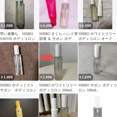
携帯 持ち運び 旅行 デ
ート[ネコポス]
1,900
4,490
4,999
¥
¥
¥
早い者勝ち SHIRO
SHIRO さくら ハンド美
SHIRO ホワイトリリー
SAVON ボディコロン
容液 ＆ サボン ボディ
ボディコロン オードパ
100ml
コロン
ルファン セット
1,400
2,900
2,699
¥
¥
¥
SHIRO ボディミスト
SHIRO ホワイトリリー
SHIRO サボン ボディコ
サボン ボディコロン
ボディコロン 100mL
ロン 100mL