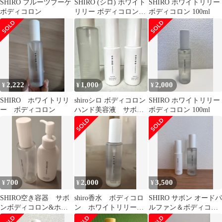
SHIRO フルーツブーケ
SHIRO (シロ) ホワイト
SHIRO ホワイトリリー
ボディコロン
リリー ボディコロン
ボディコロン 100ml
(オーデコロン) 100ml
2,222
1,000
2,000
¥
¥
¥
SHIRO ホワイトリリ
shiroシロ ボディコロン
SHIRO ホワイトリリー
ー ボディコロン
ハンド美容液 サボ
ボディコロン 100ml
ン savon 計3本 空瓶ケ
ース
700
2,000
3,500
¥
¥
¥
SHIRO空き容器 サボ
shiro香水 ボディコロ
SHIRO サボン オードパ
ンボディコロン&ホワ
ン ホワイトリリー
ルファン＆ボディコロ
イトティーハンドソー
100ml
ン セット