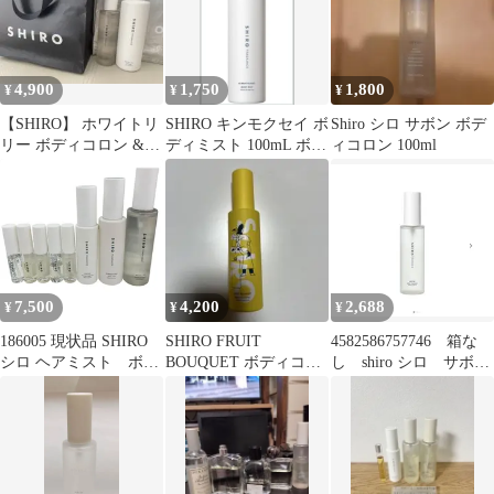
4,900
1,750
1,800
¥
¥
¥
【SHIRO】 ホワイトリ
SHIRO キンモクセイ ボ
Shiro シロ サボン ボデ
リー ボディコロン &
ディミスト 100mL ボデ
ィコロン 100ml
バスオイル セット
ィ用化粧水
7,500
4,200
2,688
¥
¥
¥
186005 現状品 SHIRO
SHIRO FRUIT
4582586757746 箱な
シロ ヘアミスト ボデ
BOUQUET ボディコロ
し shiro シロ サボン
ィコロン オードパル
ン 100mL
ボディコロン 正規品
ファン 8点まとめ売り
ギフト、誕生日プレゼ
ント、クリスマスプレ
ゼント