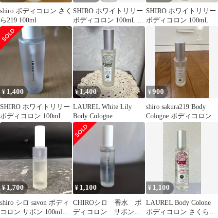
shiro ボディコロン さく
SHIRO ホワイトリリー
SHIRO ホワイトリリー
ら219 100ml
ボディコロン 100mL 香
ボディコロン 100mL
水
1,400
1,400
900
¥
¥
¥
SHIRO ホワイトリリー
LAUREL White Lily
shiro sakura219 Body
ボディコロン 100mL 香
Body Cologne
Cologne ボディコロン
水
1,700
1,100
1,100
¥
¥
¥
shiro シロ savon ボディ
CHIROシロ 香水 ボ
LAUREL Body Colone
コロン サボン 100ml
ディコロン サボン
ボディコロン さくら