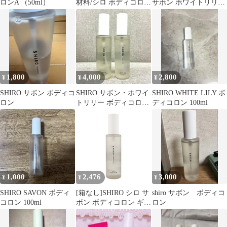
ロンA （50ml）
材料/シロ ボディコロン
サボン ホワイトリリー
サボン＋ホワイトリリ
100ml 選べる香り
ー セット ★ 各3.0mL *
ブランド 香水 お試し
1,800
4,000
2,800
¥
¥
¥
SHIRO サボン ボディコ
SHIRO サボン・ホワイ
SHIRO WHITE LILY ボ
ロン
トリリー ボディコロン
ディコロン 100ml
100ml 2点まとめ売り
1,000
2,476
3,000
¥
¥
¥
SHIRO SAVON ボディ
[箱なし]SHIRO シロ サ
shiro サボン ボディコ
コロン 100ml
ボン ボディコロン ギフ
ロン
ト 贈り物 プレゼント
女性 フレグランス 香水