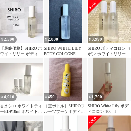
26e菊MZ
96
219の香り シロ
2,500
2,800
3,999
¥
¥
¥
【最終価格】SHIRO ホ
SHIRO WHITE LILY
SHIRO ボディコロン サ
ワイトリリー ボディコ
BODY COLOGNE
ボン ホワイトリリー
ロン オーデコロン
100ml
100ml 新品未使用
100ml
4,910
450
1,700
¥
¥
¥
香水シロ ホワイトティ
［空ボトル］SHIROフ
SHIRO White Lily ボデ
ーEDP10ml ホワイトリ
ルーツブーケボディコ
ィコロン 100ml
リー10ml EDC100ml
ロン