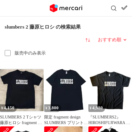
slumbers 2 藤原ヒロシ の検索結果
並び替え
販売中のみ表示
4,150
3,800
4,980
¥
¥
¥
SLUMBERS 2 Tシャツ
限定 fragment design
『SLUMBERS2』
藤原ヒロシ fragment フ
SLUMBERS プリント T
HIROSHIFUJIWARA 特
ラグメント
シャツ L
典T 【Lサイズ】