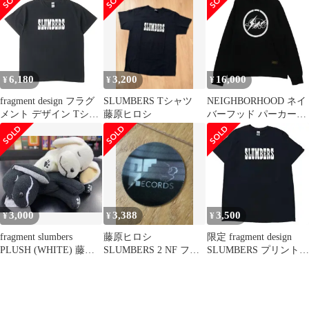
6,180
3,200
16,000
¥
¥
¥
fragment design フラグ
SLUMBERS Tシャツ
NEIGHBORHOOD ネイ
メント デザイン Tシャ
藤原ヒロシ
バーフッド パーカー
ツ ブラック 黒 サイ
fragment フラグメント
ズ:L | 藤原ヒロシ
SLUMBERS/C-
SLUMBERS 2 アルバム
HOODED LS 藤原ヒロ
Deluxe Edition 特典 Tシ
シ プルオーバートップ
ャツ | 半袖 ショート ハ
ス 長袖 M メンズ 【中
ーフ スリーブ カットソ
古】
ー【メンズ】【中古】
3,000
3,388
3,500
¥
¥
¥
fragment slumbers
藤原ヒロシ
限定 fragment design
PLUSH (WHITE) 藤原
SLUMBERS 2 NF フラ
SLUMBERS プリント T
ヒロシ
グメント チェンジン
シャツ L
グステッカー