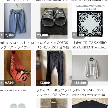
ブルポーカーフェイス
ソン
tee 44
12,300
9,000
6,100
¥
¥
¥
soloist ソロイスト クロ
ソロイスト × OOFOS
【未使用】TAKAHIRO
ップドストライプパン
サンダル US11 音符柄
MIYASHITA The Soloist
ツ
バンダナ
19,500
13,000
13,800
¥
¥
¥
rock exotica soloist
ソロイスト キュプラパ
ソロイストSOLOIST
ンツ サイズ46 ダークネ
crew neck sweatshirt 48
イビー