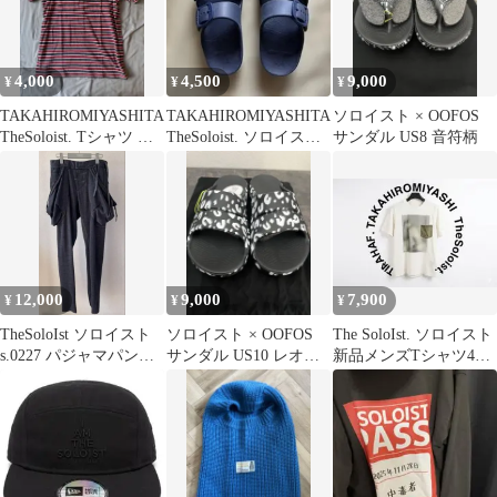
4,000
4,500
9,000
¥
¥
¥
TAKAHIROMIYASHITA
TAKAHIROMIYASHITA
ソロイスト × OOFOS
TheSoloist. Tシャツ ソ
TheSoloist. ソロイスト
サンダル US8 音符柄
ロイスト
サンダル
12,000
9,000
7,900
¥
¥
¥
TheSoloIst ソロイスト
ソロイスト × OOFOS
The SoloIst. ソロイスト
s.0227 パジャマパンツ
サンダル US10 レオパ
新品メンズTシャツ46
チャコール Ｓ
ード
サンプル