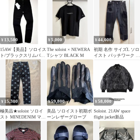
13,500
5,000
44,000
¥
¥
¥
15AW【美品】ソロイス
The soloist × NEWERA
初期 名作 サイズL ソロ
ト/ブラックスリムパン
Tシャツ BLACK M
イスト パッチワーク デ
ツ/コットン/ナンバーナ
ニム soloist パンツ
イン
15,300
59,800
58,000
¥
¥
¥
極美品★soloist ソロイ
美品 ソロイスト初期ボ
Soloist. 21AW space
スト MINEDENIM マイ
ーンレザーグローブ
flight jacket新品
ンデニム パンツ♪