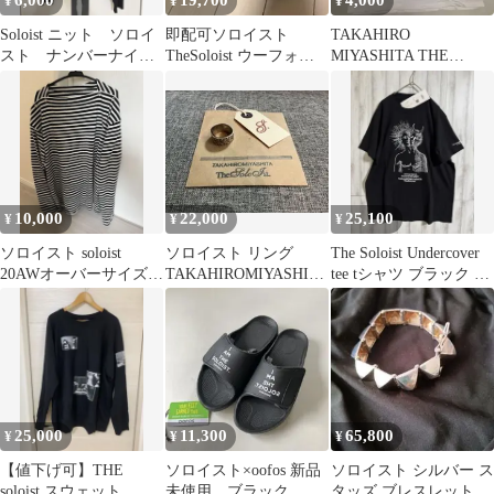
6,000
19,700
4,000
¥
¥
¥
Soloist ニット ソロイ
即配可ソロイスト
TAKAHIRO
スト ナンバーナイ
TheSoloist ウーフォ
MIYASHITA THE
ン 宮下貴裕
ス 26 EU40 木村拓哉
Soloist Tシャツ
藤井風
10,000
22,000
25,100
¥
¥
¥
ソロイスト soloist
ソロイスト リング
The Soloist Undercover
20AWオーバーサイズボ
TAKAHIROMIYASHITA
tee tシャツ ブラック 新
ーダーカットソー
TheSoloIst.
品
25,000
11,300
65,800
¥
¥
¥
【値下げ可】THE
ソロイスト×oofos 新品
ソロイスト シルバー ス
soloist スウェット ソ
未使用 ブラック リ
タッズ ブレスレット バ