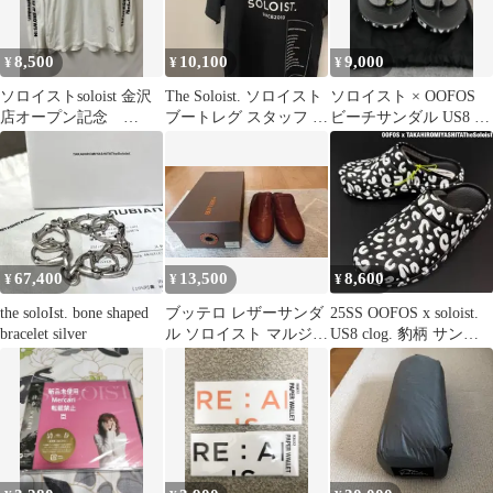
8,500
10,100
9,000
¥
¥
¥
ソロイストsoloist 金沢
The Soloist. ソロイスト
ソロイスト × OOFOS
店オープン記念
ブートレグ スタッフ T
ビーチサンダル US8 レ
TANG TANG
シャツ 19AW
オパード
67,400
13,500
8,600
¥
¥
¥
the soloIst. bone shaped
ブッテロ レザーサンダ
25SS OOFOS x soloist.
bracelet silver
ル ソロイスト マルジェ
US8 clog. 豹柄 サンダ
ラ アタッチメント
ル