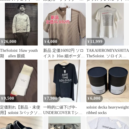
ロイスト
カバリー サンダル
ングル soloist
26,000
4,000
11,999
¥
¥
¥
TheSoloist 16aw youth
新品 定価16092円 ソロ
TAKAHIROMIYASHITA
期 allen 眼鏡
イスト 16ss 細ボーダー
TheSoloist. ソロイスト
モックネック タイトT
半袖tシャツ
9,500
7,900
6,000
¥
¥
¥
定価割れ【新品・未使
一時的に値下げ中-
soloist decka heavyweight
用】soloist 3パックソッ
UNDERCOVER Tシャ
ribbed socks
クス ソロイスト
ツThe Soloist.