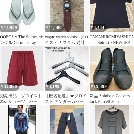
14,999
11,000
4,444
¥
¥
¥
OOFOS x The Soloist サ
vague watch soloist. ソロ
TAKAHIROMIYASHITA
ンダル Cosmic Gray
イスト カスタム 時計
The Soloist.×NEWERA
32,890
4,199
15,399
¥
¥
¥
短期出品 ソロイスト
【匿名配送】★ソロイ
新品 Soloist × Converse
25ss ショーツ ハーフ
スト アンダーカバー★
Jack Purcell 26.5
パンツ 希少レッド
衣類ハンガー 3本セッ
46
ト★グレー 黒