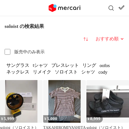
soloist の検索結果
並び替え
販売中のみ表示
サングラス
tシャツ
ブレスレット
リング
oofos
ネックレス
リメイク
ソロイスト
シャツ
cody
5,999
5,000
8,999
¥
¥
¥
soloist（ソロイスト）
TAKAHIROMIYASHITA
soloist（ソロイスト）