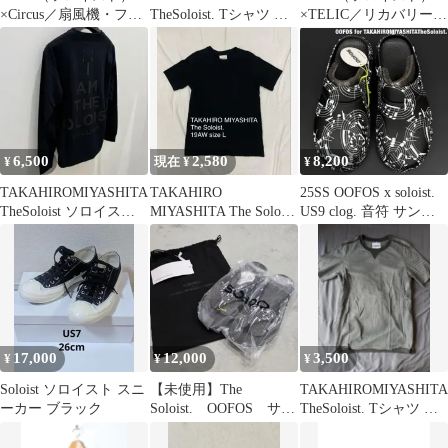
×Circus／扇風機・ファ
TheSoloist. Tシャツ ソ
×TELIC／リカバリーサ
ン／イエロー
ロイスト
ンダル／サイズL
6,500
2,580
8,200
¥
現在 ¥
¥
TAKAHIROMIYASHITA
TAKAHIRO
25SS OOFOS x soloist.
TheSoloist ソロイス
MIYASHITA The Soloist
US9 clog. 音符 サンダ
ト ロンT
ソロイスト Tシャツ
ル
17,000
12,000
3,500
¥
¥
¥
Soloist ソロイスト スニ
【未使用】The
TAKAHIROMIYASHITA
ーカー ブラック
Soloist. OOFOS サン
TheSoloist. Tシャツ ソ
ダル MUSIC US8
ロイスト
黒