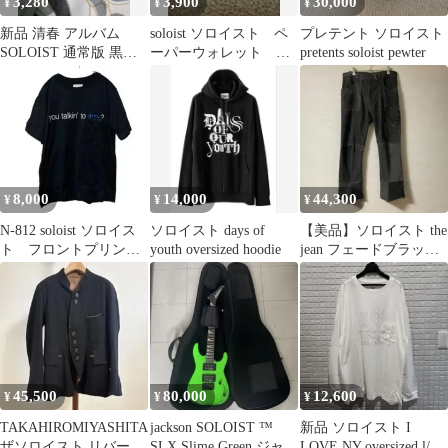
3,280
3,900
30,000
¥
¥
¥
新品 清春 アルバム
soloist ソロイスト ペ
プレテント ソロイスト
SOLOIST 通常版 黒夢
ーパーウォレット ２
pretents soloist pewter
sads サッズ
点セット
8,000
14,000
44,300
¥
¥
¥
N-812 soloist ソロイス
ソロイスト days of
【美品】ソロイスト the
ト フロントプリント
youth oversized hoodie
jean フェードブラック
ポケT ブラック 48
48
45,500
80,000
12,600
¥
¥
¥
TAKAHIROMIYASHITA
jackson SOLOIST ™
新品 ソロイスト I
ザソロイスト リバーシ
SLX Slime Green ジャク
LOVE NY oversized l/s