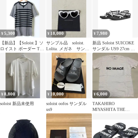
5,300
18,000
7,980
¥
¥
¥
【新品】【Soloist.】ソ
サンプル品 soloist.
新品 Soloist SUICOKE
ロイスト ボーダー Tシ
Lolita. メガネ サング
サンダル US9 27cm ソ
ャツ 50 黒白
ラス
ロイスト
8,800
10,000
6,000
¥
¥
¥
soloist 新品未使用
soloist oofos サンダル
TAKAHIRO
us9
MIYASHITA THE
Soloist サンプル品