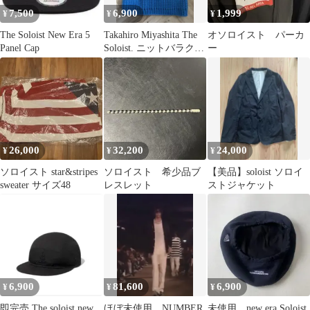
7,500
6,900
1,999
¥
¥
¥
The Soloist New Era 5
Takahiro Miyashita The
オソロイスト パーカ
Panel Cap
Soloist. ニットバラクラ
ー
バ
26,000
32,200
24,000
¥
¥
¥
ソロイスト star&stripes
ソロイスト 希少品ブ
【美品】soloist ソロイ
sweater サイズ48
レスレット
ストジャケット
6,900
81,600
6,900
¥
¥
¥
即完売 The soloist new
ほぼ未使用 NUMBER
未使用 new era Soloist