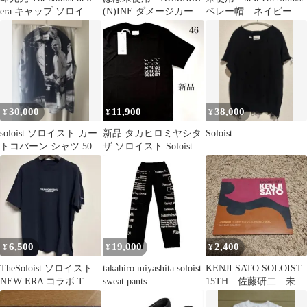
era キャップ ソロイス
(N)INE ダメージカーデ
ベレー帽 ネイビー
ト ニューエラ
ィガン カート ソロ
イスト
30,000
11,900
38,000
¥
¥
¥
soloist ソロイスト カー
新品 タカヒロミヤシタ
Soloist.
トコバーン シャツ 50
ザ ソロイスト Soloist T
黒
シャツ 46 ブラック
6,500
19,000
2,400
¥
¥
¥
TheSoloist ソロイスト
takahiro miyashita soloist
KENJI SATO SOLOIST
NEW ERA コラボ Tシ
sweat pants
15TH 佐藤研二 未開
ャツ L 黒
封新品