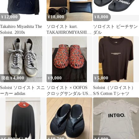
12,000
18,000
8,000
¥
¥
¥
Takahiro Miyashita The
ソロイスト kurt.
ソロイスト ビーチサン
Soloist. 2010s
TAKAHIROMIYASHITA
ダル
TheSoloist.
4,000
9,000
5,000
現在 ¥
¥
¥
Soloist ソロイスト スニ
ソロイスト × OOFOS
Soloist（ソロイスト）
ーカー adidas
クロッグサンダル US10
S/S Cotton Tシャツ
レオパード レッド