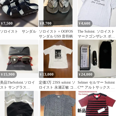
7,500
8,700
4,600
¥
¥
¥
ソロイスト サンダル
ソロイスト × OOFOS
The Soloist. ソロイスト
サンダル US9 音符柄
マークゴンザレス ポケ
ットTシャツ XXL
15,900
13,000
24,000
¥
¥
¥
美品TheSoloist.ソロイ
定価3万 23SS soloist ソ
Selmer セルマー Soloist
スト サングラス
ロイスト 永瀬正敏 コラ
C** アルトサックス マ
「Kurdt」
ボTシャツ
ウスピース