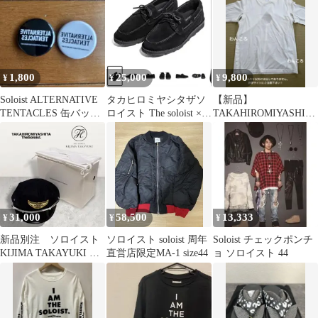
1,800
25,000
9,800
¥
¥
¥
Soloist ALTERNATIVE
タカヒロミヤシタザソ
【新品】
TENTACLES 缶バッジ
ロイスト The soloist ×ス
TAKAHIROMIYASHITA
2個セット
イコック モカシン
The soloist.サイズ50
31,000
58,500
13,333
¥
¥
¥
新品別注 ソロイスト
ソロイスト soloist 周年
Soloist チェックポンチ
KIJIMA TAKAYUKI マ
直営店限定MA-1 size44
ョ ソロイスト 44
リンキャップ ワッペ
ン