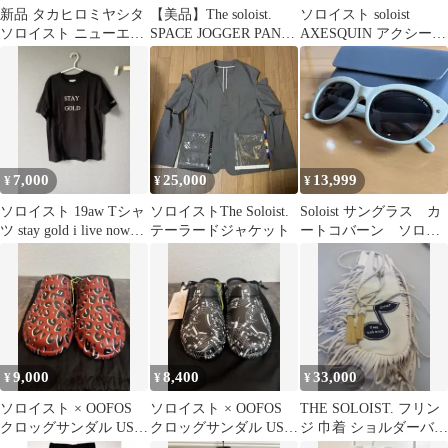
新品 タカヒロミヤシタ
【美品】The soloist.
ソロイスト soloist
ソロイスト ニューエラ
SPACE JOGGER PANTS
AXESQUIN アクシーズ
ジェットキャップ キャ
48
クイン ハカマスカー
ップ 帽子
ト
7,000
25,000
13,999
¥
¥
¥
ソロイスト 19aw Tシャ
ソロイストThe Soloist.
Soloist サングラス カ
ツ stay gold i live now
テーラードジャケット
ートコバーン ソロイ
50.
スト ナンバーナイン
9,000
8,400
33,000
¥
¥
¥
ソロイスト × OOFOS
ソロイスト × OOFOS
THE SOLOIST. フリン
クロッグサンダル US9
クロッグサンダル US8
ジ 巾着 ショルダーバッ
レオパード レッド
音符柄
グ ホワイト