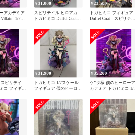
31,000
23,500
¥
¥
ーアカデミア
スピリテイル ヒロアカ
トガヒミコ フィギュ
llain- 1/7ス
トガヒミコ Duffel Coat1/7
Duffel Coat スピリテ
ギュア
フィギュア開封品
ル ヒロアカ
31,900
35,200
¥
¥
 スピリテイ
トガヒミコ 1/7スケール
ケ*タ様 僕のヒーロー
ミコ フィギュ
フィギュア 僕のヒーロー
カデミア トガヒミコ 1/
アカデミア スピリテイル
スケールフィギュアス
リテイ