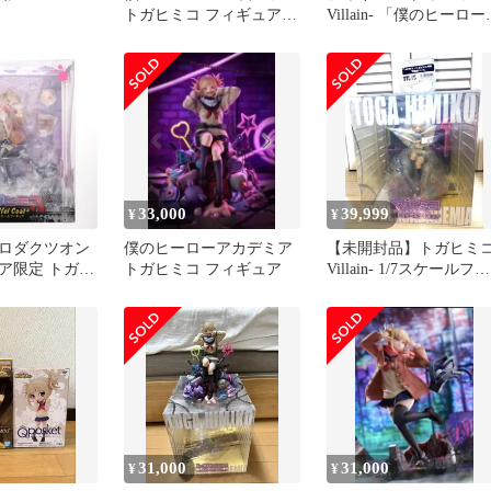
トガヒミコ フィギュア 2
Villain- 「僕のヒーロー
体セット
カデミア」 1/7
PVC&ABS製塗装済み完
成品 spiritale公式ショッ
プ限定【14日以内発送
33,000
39,999
¥
¥
ロダクツオン
僕のヒーローアカデミア
【未開封品】トガヒミコ
ア限定 トガヒ
トガヒミコ フィギュア
Villain- 1/7スケールフィ
 Coat- 僕のヒ
ギュア
ミア 1/7 完
ギュア
e(スピリテイル)
31,000
31,000
¥
¥