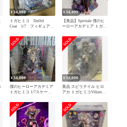
34,800
34,499
¥
¥
ヒ
トガヒミコ Duffel
【美品】Spiritale 僕のヒ
Coat 1/7 フィギュア
ーローアカデミア トガヒ
spiritale
ミコ VILLAIN
34,000
38,000
¥
¥
ス
僕のヒーローアカデミア
美品 スピリテイル ヒロ
トガヒミコ 1/7スケール
アカ トガヒミコVillain
フィギュア
1/7スケールフィギュア