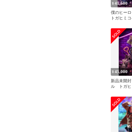
41,600
¥
僕のヒーロ
トガヒミコ-Vi
ケールフィ
45,000
¥
新品未開封
ル トガヒ
ア Sepia ver