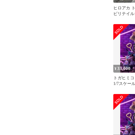
ヒロアカ 
ピリテイル
ィギュア
33,000
¥
トガヒミコ
1/7スケー
ル