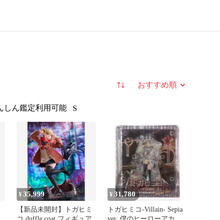
並び替え
んしん鑑定利用可能
S
35,999
31,780
¥
¥
【新品未開封】トガヒミ
トガヒミコ-Villain- Sepia
コ duffle coat フィギュア
ver. 僕のヒーローアカデ