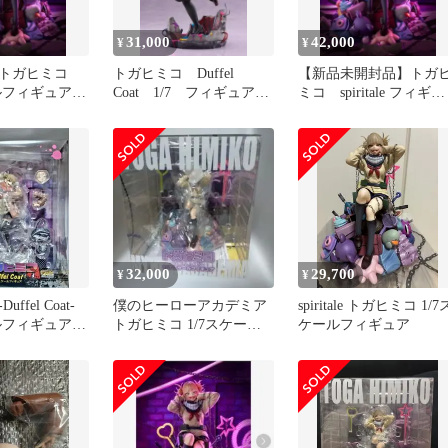
31,000
42,000
¥
¥
トガヒミコ
トガヒミコ Duffel
【新品未開封品】トガ
ルフィギュア
Coat 1/7 フィギュア
ミコ spiritale フィギュ
ル
spiritale
ア
32,000
29,700
¥
¥
ffel Coat-
僕のヒーローアカデミア
spiritale トガヒミコ 1/7
ールフィギュア
トガヒミコ 1/7スケール
ケールフィギュア
ル
フィギュア