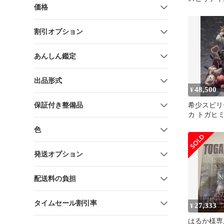
価格
コ-Duffel Co
割引オプション
あんしん鑑定
出品形式
48,500
¥
保証付き整備品
希少スピリ
カ トガヒミコV
スケールフ
色
発送オプション
配送料の負担
タイムセール割引率
27,333
¥
はるか様専