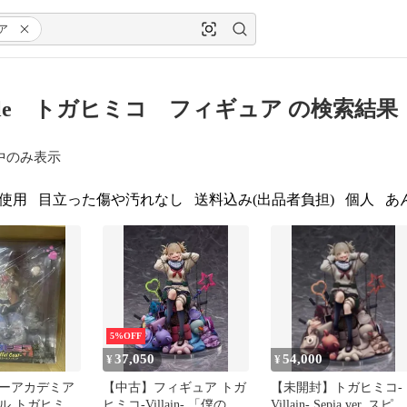
ア
ritale トガヒミコ フィギュア の検索結果
中のみ表示
使用
目立った傷や汚れなし
送料込み(出品者負担)
個人
あ
5%OFF
37,050
54,000
¥
¥
ーアカデミア
【中古】フィギュア トガ
【未開封】トガヒミコ-
ル トガヒミ
ヒミコ-Villain- 「僕のヒ
Villain- Sepia ver. スピリ