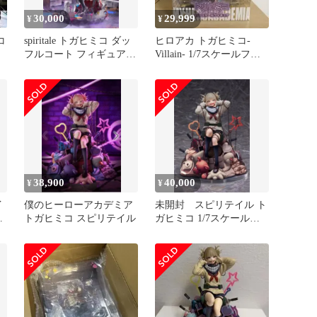
30,000
29,999
¥
¥
コ
spiritale トガヒミコ ダッ
ヒロアカ トガヒミコ-
フルコート フィギュア
Villain- 1/7スケールフィ
1/7
ギュア スピリテイル
38,900
40,000
¥
¥
イ
僕のヒーローアカデミア
未開封 スピリテイル ト
ミ
トガヒミコ スピリテイル
ガヒミコ 1/7スケールフ
ィギュア Sepia ver.