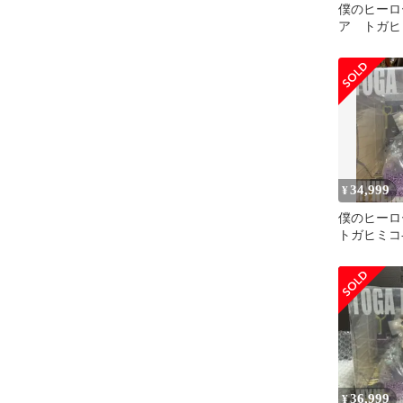
僕のヒーロ
ア トガヒ
ュア 2点
34,999
¥
僕のヒーロ
トガヒミコ-Vi
ケールフィ
36,999
¥