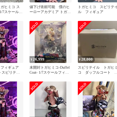
トガヒミコ ス
値下げ依頼可能 僕のヒ
トガヒミコ スピリテ
1/7スケールフ
ーローアカデミア トガヒ
ル フィギュア
ミコ-Villain- 1/7
26,999
28,000
¥
¥
 フィギュア
未開封トガヒミコ-Duffel
スピリテイル トガヒ
ル スピリテイ
Coat- 1/7スケールフィギ
コ ダッフルコート 1
ュア
／7スケールフィギュア