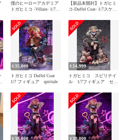
ア
僕のヒーローアカデミア
【新品未開封】トガヒミ
トガヒミコ -Villain- 1/7ス
コ-Duffel Coat- 1/7スケー
ケールフィギュア
ルフィギュア
35,000
24,999
¥
¥
ー
トガヒミコ Duffel Coat
トガヒミコ スピリテイ
ミ
1/7 フィギュア spiritale
ル 1/7フィギュア セピ
ア 開封済み
38,000
38,000
¥
¥