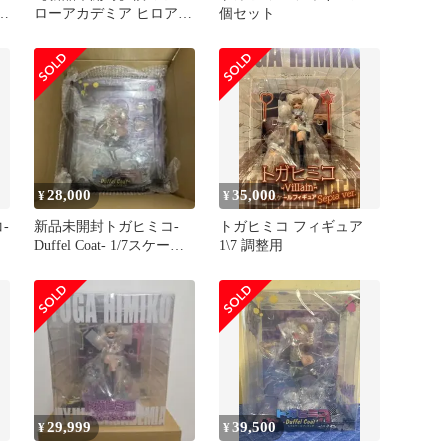
ア
ローアカデミア ヒロアカ
個セット
トガヒミコ フィギュア 2
点
】
28,000
35,000
¥
¥
-
新品未開封トガヒミコ-
トガヒミコ フィギュア
Duffel Coat- 1/7スケール
1\7 調整用
フィギュア
29,999
39,500
¥
¥