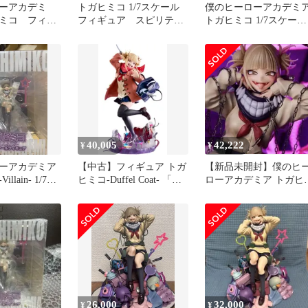
ーアカデミ
トガヒミコ 1/7スケール
僕のヒーローアカデミ
ミコ フィギ
フィギュア スピリテイ
トガヒミコ 1/7スケール
セット
ル
フィギュア
40,005
42,222
¥
¥
ーアカデミア
【中古】フィギュア トガ
【新品未開封】僕のヒ
llain- 1/7ス
ヒミコ-Duffel Coat- 「僕
ローアカデミア トガヒ
ギュア
のヒーローアカデミア」
コ 1/7スケールフィギュ
1/7 PVC＆ABS製塗装済み
ア
完成品 タイトープロダク
ツオンラインストア限定
26,000
32,000
¥
¥