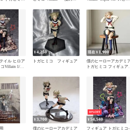
at-
ーローアカデミア」 1/7
テイル
PVC＆ABS製塗装済み完
成品 spiritale公式ショッ
プ限定
4,250
1,900
¥
現在 ¥
テイル ヒロア
トガヒミコ フィギュア
僕のヒーローアカデミ
illain 1/7
トガヒミコ フィギュ
ィギュア
ヒロアカ
10%OFF
3,700
54,540
¥
¥
用
僕のヒーローアカデミア
フィギュア トガヒミコ-