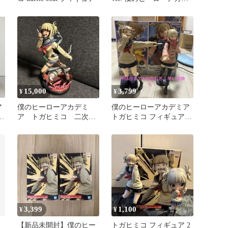
ミア 1/7 完成品 フィギュ
ア spiritale公式ショップ
限定 Spiritale(スピリテイ
ル)
15,000
3,799
¥
¥
ア
僕のヒーローアカデミ
僕のヒーローアカデミア
ア
ア トガヒミコ 二次元
トガヒミコ フィギュア 2
化Ver. フィギュア
体セット
3,399
1,100
¥
¥
【新品未開封】僕のヒー
トガヒミコ フィギュア 2