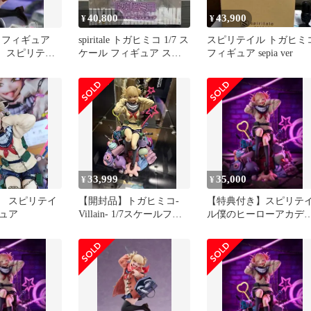
40,800
43,900
¥
¥
 フィギュア
spiritale トガヒミコ 1/7 ス
スピリテイル トガヒミ
oat スピリテイ
ケール フィギュア スピ
フィギュア sepia ver
カ
リテイル
33,999
35,000
¥
¥
 スピリテイ
【開封品】トガヒミコ-
【特典付き】スピリテ
ュア
Villain- 1/7スケールフィ
ル僕のヒーローアカデ
ギュア
ア トガヒミコ