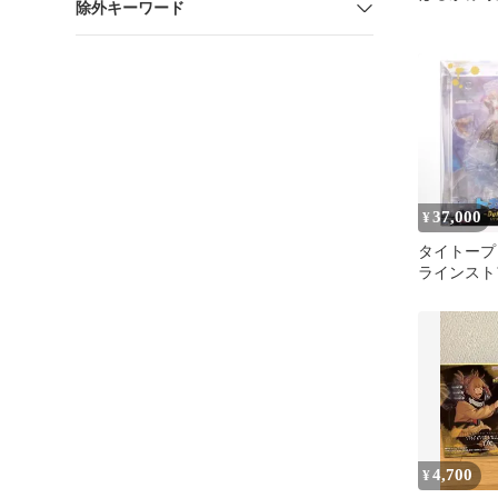
除外キーワード
37,000
¥
タイトープ
ラインスト
ミコ-Duffel
ーローアカデ
成品 フィ
Spirital
4,700
¥