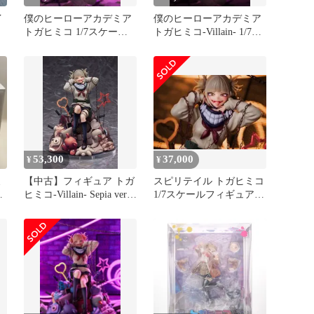
イ
僕のヒーローアカデミア
僕のヒーローアカデミア
トガヒミコ 1/7スケール
トガヒミコ-Villain- 1/7ス
フィギュアスピリテイル
ケールフィギュア
特典付
53,300
37,000
¥
¥
ミ
【中古】フィギュア トガ
スピリテイル トガヒミコ
ヒミコ-Villain- Sepia ver.
1/7スケールフィギュア
「僕のヒーローアカデミ
Sepia ver.
ア」 1/7 PVC＆ABS製塗
装済み完成品 spiritale公
式ショップ限定