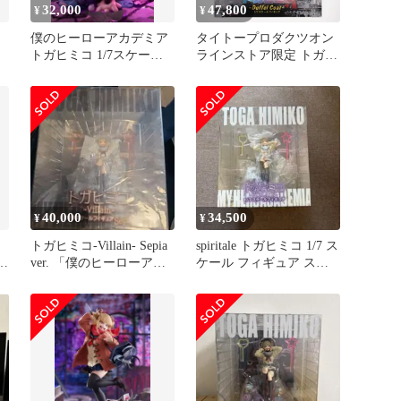
32,000
47,800
¥
¥
ア
僕のヒーローアカデミア
タイトープロダクツオン
イ
トガヒミコ 1/7スケール
ラインストア限定 トガヒ
フィギュアスピリテイル
ミコ-Duffel Coat- 僕のヒ
特典付
ーローアカデミア 1/7 完
成品 フィギュア
Spiritale(スピリテイル)
40,000
34,500
¥
¥
ア
トガヒミコ-Villain- Sepia
spiritale トガヒミコ 1/7 ス
7
ver. 「僕のヒーローアカ
ケール フィギュア スピ
ピ
デミア」…
リテイル