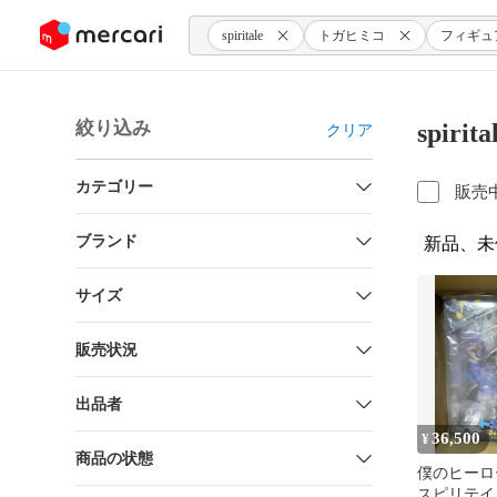
ンツにスキップ
spiritale
トガヒミコ
フィギュ
絞り込み
spi
クリア
カテゴリー
販売
ブランド
新品、未
サイズ
販売状況
出品者
36,500
¥
商品の状態
僕のヒーロ
スピリテイ