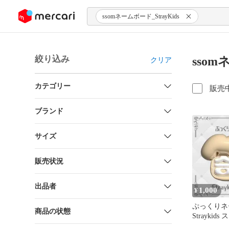
ンツにスキップ
ssomネームボード_StrayKids
絞り込み
ssom
クリア
カテゴリー
販売
ブランド
サイズ
販売状況
出品者
1,000
¥
ぷっくりネ
商品の状態
Straykid