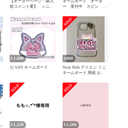
【オーダーページ・購入
ネームボード オーダ
前コメント要】 シニ
ー 受付中 スビン ネ
ュ ネームボード
ムボ ぷっくり txt ウィ
ッシュコア
1,600
800
¥
¥
산 SAN ネームボード
Stray Kids アイエン ミニ
ぷ
ネームボード 厚紙 お急
ぎ便
1,230
1,200
¥
¥