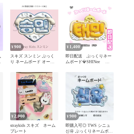
900
1,400
¥
¥
入
スキズ スンミン ぷっく
即日配送 ぷっくりネー
り ネームボード オーダ
ムボード💎SHINee テ
っ
ー 韓国 文字パネル
ミン シャイニー 태민
2,000
900
¥
¥
straykids スキズ ネーム
即購入可◎ TWS シニュ
プレート
신유 ぷっくりネームボー