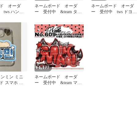
ド オーダ
ネームボード オーダ
ネームボード オーダ
tws ハンジ
ー 受付中 &team タ
ー 受付中 tws ドヨ
ボ ぷっくり
キ ネムボ エンティー
ン ネムボ ぷっく
ム ミニ
スマホサイズ
1,177
¥
s スンミン ミニ
ネームボード オーダ
ド スマホ ス
ー 受付中 &team マ
キ ネムボ エンティー
ム ミニ