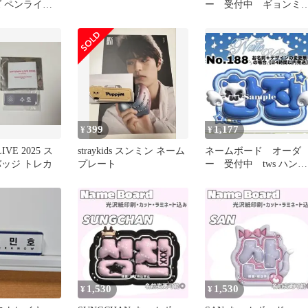
ズ ペンライト
ー 受付中 ギョンミ
rayKids
ン ネムボ tws ぷっく
り ミニサイズ
399
1,177
¥
¥
IVE 2025 ス
straykids スンミン ネーム
ネームボード オーダ
バッジ トレカ
プレート
ー 受付中 tws ハンジ
ン ネムボ ぷっく
ミニサイズ
1,530
1,530
¥
¥