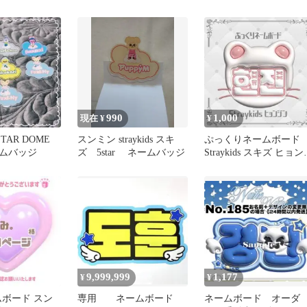
UR
ネムボ ぷっくり 名
札 ミニ
990
1,000
現在 ¥
¥
5 STAR DOME
スンミン straykids スキ
ぷっくりネームボード
ームバッジ
ズ 5star ネームバッジ
Straykids スキズ ヒョン
ン
9,999,999
1,177
¥
¥
ムボード スン
専用 ネームボード
ネームボード オーダ