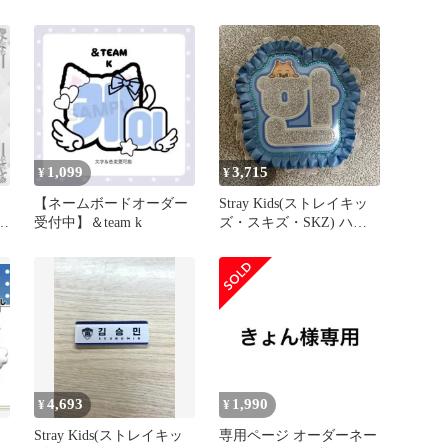
ド
1,099
3,715
¥
¥
【ネームボードオーダー
Stray Kids(ストレイキッ
ジ
受付中】＆team k
ズ・スキズ・SKZ) ハン
(HAN) ネームボード
4,693
1,990
¥
¥
Stray Kids(ストレイキッ
専用ページ オーダーネー