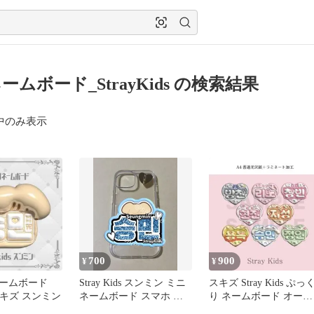
ネームボード_StrayKids の検索結果
中のみ表示
700
900
¥
¥
ームボード
Stray Kids スンミン ミニ
スキズ Stray Kids ぷっ
s スキズ スンミン
ネームボード スマホ ス
り ネームボード オーダ
キズ
ー 韓国 文字パネル