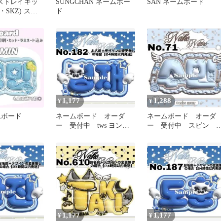
ds(ストレイキッ
SUNGCHAN ネームボー
SAN ネームボード
SKZ) スキ
ド
 SCHOOL ポッ
ノ(LEE
ミンホ) 名札
1,177
1,288
¥
¥
ムボード
ネームボード オーダ
ネームボード オーダ
ー 受付中 tws ヨンジ
ー 受付中 スビン 
ェ ネムボ ぷっくり
っくり ネムボ トゥ
スマホサイズ
バ txt 名札
1,177
1,177
¥
¥