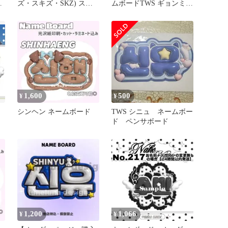
ズ・スキズ・SKZ) スン
ムボードTWS ギョンミン
ミン(SEUNGMIN) 釜山
反射シート
ポップアップ 名札
1,600
500
¥
¥
シンヘン ネームボード
TWS シニュ ネームボー
ド ペンサボード
り
1,200
1,066
¥
¥