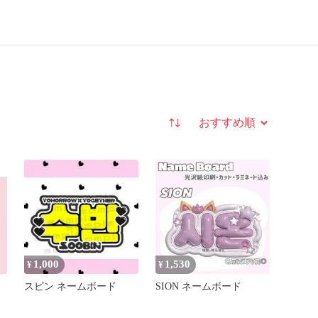
並び替え
1,000
1,530
¥
¥
く
スビン ネームボード
SION ネームボード