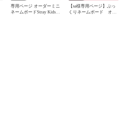
専用ページ オーダーミニ
【sa様専用ページ】ぷっ
ネームボードStray Kidsヒ
くりネームボード オー
り
ョンジン スマホ用
ダー 文字パネル 韓国