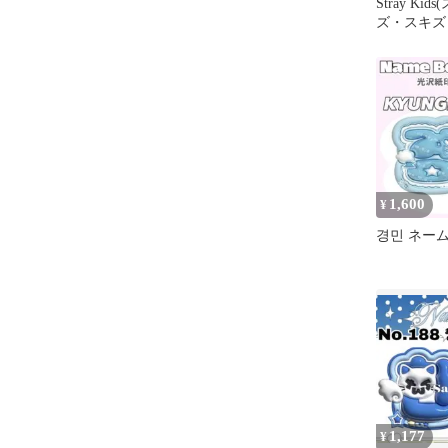
Stray Ki
ズ・スキズ・
ズ MAGIC
プアップ リ
KNOW・イ
1,600
¥
경민 ネー
1,177
¥