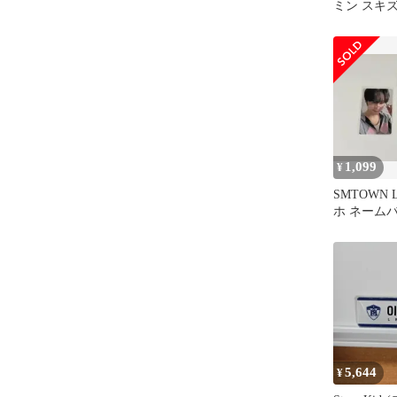
ミン スキ
ミニネムボ St
1,099
¥
SMTOWN L
ホ ネーム
5,644
¥