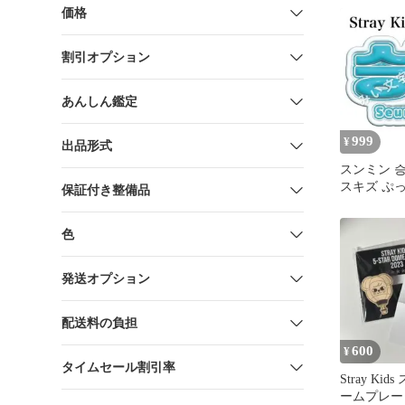
価格
割引オプション
あんしん鑑定
999
¥
出品形式
スンミン 승민 
スキズ ぷ
保証付き整備品
文字 ネー
色
発送オプション
配送料の負担
600
¥
タイムセール割引率
Stray Ki
ームプレート