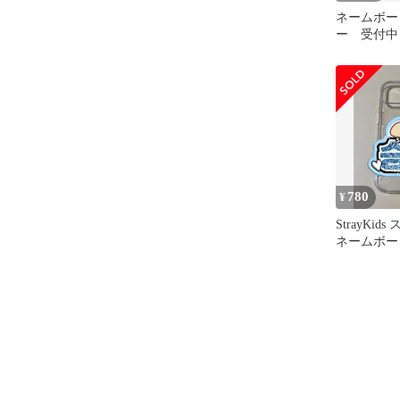
ネームボー
ー 受付中 
ン ネム
ミニ 名札
780
¥
StrayKid
ネームボー
キズ