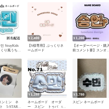
2,400
1,200
¥
¥
StrayKids
【S様専用】ぷっくりネ
【オーダーページ・購
っくり風うちわ
ームボード
前コメント要】スンオ
ムボード
ン ネームボード ぷ
くりネームボード
1,288
3,780
¥
¥
ds スンミン ネ
ネームボード オーダ
スビン ネームボード
 5-STAR
ー スビン トゥバ txt