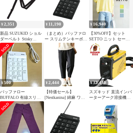
STK 1220
2,351
11,190
16,940
¥
¥
¥
新品 SUZUKID ショル
（まとめ）バッファロ
【30%OFF】セット
ダーベルト Stisky
ー スリムテンキーボー
SETTO ニット セータ
Buddy 【オンラインス
ドUSB2.0ハブ(2ポー
ー プルオーバー トップ
トア限定モデル】 P-
ト)/Tabキー付 ブラック
ス 薄手 コットンニット
790
BSTKH08BK 1個〔×3セ
長袖 綿100% クルーネ
ット〕
ック ゆったり 上品 春
・STKN00024S-
3962401(レディース)
500
2,444
32,430
¥
¥
¥
バッファロー
【特価セール】
スズキッド 直流インバ
BUFFALO 有線スリム
[Nestkanina] 綿麻 ワイ
ーターアーク溶接機
テンキーボード ハブ付
ドパンツ カジュアル ゆ
Sticky140 ネット限定モ
BSTKH08BK
ったり 体型カバー 無地
デル (単相100V/200V兼
サルエルパンツ 7分丈
用) [STK-140 スター電
コットンリネン ガウチ
器 スティッキー
ョパンツ レディース リ
SUZUKID PSE EMI 取
ラックス ワイドパンツ
得]