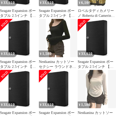
33,910
33,910
6,100
¥
¥
¥
Seagate Expansion ポー
Seagate Expansion ポー
ロベルタディカメリー
タブル 2.5インチ 【デ
タブル 2.5インチ 【デ
ノ Roberta di Camerino
ータ復旧 3年付】4TB
ータ復旧 3年付】4TB
美品 ヴィンテージ 金釦
外付 ハードディスク
外付 ハードディスク
ステンカラー パディン
HDD 3年保証 静音 PC
HDD 3年保証 静音 PC
グ コート 中綿 ロング
Win Mac PS4 PS5 4K 対
Win Mac PS4 PS5 4K 対
総柄 国内正規品 ベージ
応 STKM4000400 [4TB]
応 STKM4000400 [4TB]
ュ イエロー 40 約M
[スタンダード向け]
[スタンダード向け]
0913 STK
33,910
1,580
33,910
¥
¥
¥
Seagate Expansion ポー
Nestkanina カットソー
Seagate Expansion ポー
タブル 2.5インチ 【デ
セクシー ラウンドネッ
タブル 2.5インチ 【デ
ータ復旧 3年付】4TB
ク 長袖 Uネック ロンT
ータ復旧 3年付】4TB
外付 ハードディスク
ストレッチ 無地 丸首
外付 ハードディスク
HDD 3年保証 静音 PC
レディース インナー
HDD 3年保証 静音 PC
Win Mac PS4 PS5 4K 対
TSHT015( ブラック, L)
Win Mac PS4 PS5 4K 対
応 STKM4000400 [4TB]
応 STKM4000400 [4TB]
[スタンダード向け]
[スタンダード向け]
33,910
33,910
1,580
¥
¥
¥
Seagate Expansion ポー
Seagate Expansion ポー
Nestkanina カットソー