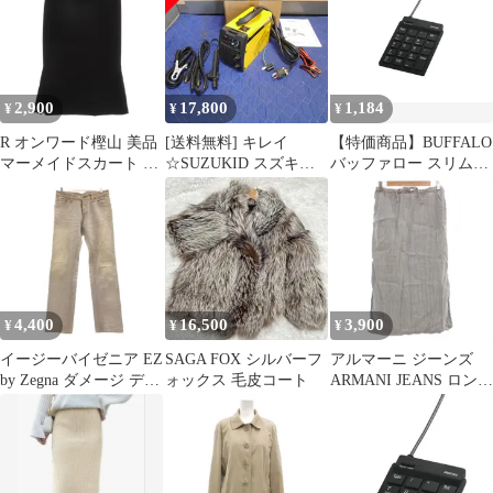
2,900
17,800
1,184
¥
¥
¥
R オンワード樫山 美品
[送料無料] キレイ
【特価商品】BUFFALO
マーメイドスカート 36
☆SUZUKID スズキッ
バッファロー スリムテ
黒 ブラック ミディ丈
ド 100V 専用 直流 イン
ンキーボード Tabキー
/NL ■STK
バーター 溶接機 STK-
付き ブラック
80 交流 アーク☆
BSTK11BK
4,400
16,500
3,900
¥
¥
¥
イージーバイゼニア EZ
SAGA FOX シルバーフ
アルマーニ ジーンズ
by Zegna ダメージ デニ
ォックス 毛皮コート
ARMANI JEANS ロング
ムパンツ ジーンズ M
スカート イージー スト
グレー ボタンフライ ウ
ライプ 麻 リネン 38 グ
ォッシュ加工 ストレー
レー /FF ■STK
トレッグ /SX ■STK