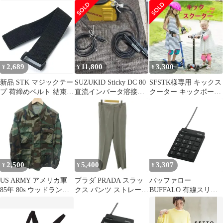
本体
ース ダークブラウン チ
ツカット ジップフライ
ャンキーヒール 太ヒー
ウール 2 黒 ブラック
ル サイドジップ
0511 ■STK
20260710 asnmstk 202
0704
2,689
11,800
3,300
¥
¥
¥
新品 STK マジックテー
SUZUKID Sticky DC 80
SFSTK様専用 キックス
プ 荷締めベルト 結束バ
直流インバータ溶接機
クーター キックボード
ンド 伸縮バンド 万能
本体
子供 折たたみ LEDライ
固定ベルト 結束ベルト
ト
強力 バックル付
(3.8*25cm 1組セット)
2,500
5,400
3,307
¥
¥
¥
US ARMY アメリカ軍
プラダ PRADA スラッ
バッファロー
85年 80s ウッドランド
クス パンツ ストレート
BUFFALO 有線スリム
カモBDUシャツ ジャケ
ジップフライ センター
テンキーボード ハブ付
ット ミリタリー カーキ
プレス 38 グレー 0511
き ブラック
約S 8415-01-184-1324
■STK
BSTKH08BK