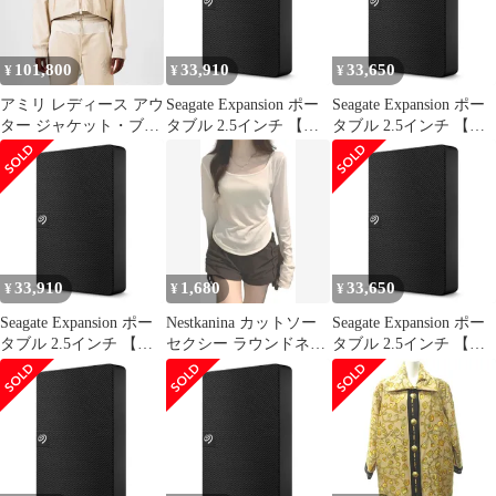
ン, 2XL)
101,800
33,910
33,650
¥
¥
¥
アミリ レディース アウ
Seagate Expansion ポー
Seagate Expansion ポー
ター ジャケット・ブル
タブル 2.5インチ 【デ
タブル 2.5インチ 【デ
ゾン Amiri Stkd Trck Jkt
ータ復旧 3年付】4TB
ータ復旧 3年付】4TB
Ld43 Alabaster
外付 ハードディスク
外付 ハードディスク
HDD 3年保証 静音 PC
HDD 3年保証 静音 PC
Win Mac PS4 PS5 4K 対
Win Mac PS4 PS5 4K 対
応 STKM4000400 [4TB]
応 STKM4000400 [4TB]
[スタンダード向け]
[スタンダード向け]
33,910
1,680
33,650
¥
¥
¥
Seagate Expansion ポー
Nestkanina カットソー
Seagate Expansion ポー
タブル 2.5インチ 【デ
セクシー ラウンドネッ
タブル 2.5インチ 【デ
ータ復旧 3年付】4TB
ク 長袖 Uネック ロンT
ータ復旧 3年付】4TB
外付 ハードディスク
ストレッチ 無地 丸首
外付 ハードディスク
HDD 3年保証 静音 PC
レディース インナー(
HDD 3年保証 静音 PC
Win Mac PS4 PS5 4K 対
ホワイト, M)
Win Mac PS4 PS5 4K 対
応 STKM4000400 [4TB]
応 STKM4000400 [4TB]
[スタンダード向け]
[スタンダード向け]