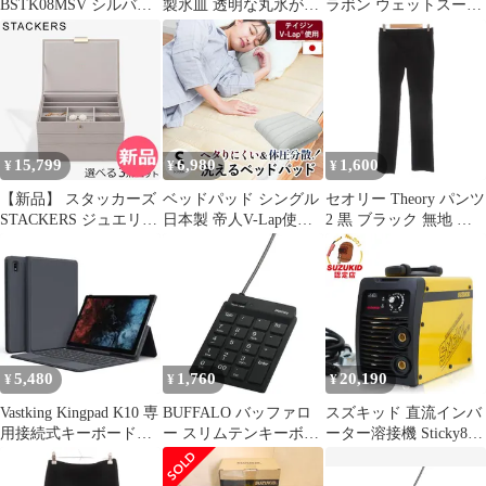
BSTK08MSV シルバー
製氷皿 透明な丸氷がつ
ラボン ウェットスーツ
Mac専用テンキーボー
くれる 製氷器 (2個組)
メンズL 日本製 ワック
ド BSTK08MSV
約Ф11×高14cm ブラッ
スなし
ク 日本製 STK-08L 2P
透明氷 丸 0
15,799
6,980
1,600
¥
¥
¥
【新品】 スタッカーズ
ベッドパッド シングル
セオリー Theory パンツ
STACKERS ジュエリー
日本製 帝人V-Lap使用
2 黒 ブラック 無地 サ
ボックス 選べる3点セ
体圧分散 ヘタりにくい
イドポケット ストレー
ット ジュエリーケース
洗えるベッドパット 四
トシルエット /SX
アクセサリーケース ク
隅ゴム付き ベッド敷き
■STK
ラシック 蓋付きボック
パッド 新品 【BPS-
ス グレージュ 3個仕切
5SPC26-STK】
りケース [STK-80]
5,480
1,760
20,190
¥
¥
¥
Vastking Kingpad K10 専
BUFFALO バッファロ
スズキッド 直流インバ
用接続式キーボードケ
ー スリムテンキーボー
ーター溶接機 Sticky80
ース, 80キー
ド Tabキー付き ブラッ
ネット限定モデル
ク BSTK11BK