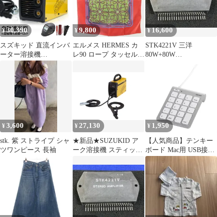
STK-377
【SPORTUS】
30,390
9,800
16,600
¥
¥
¥
スズキッド 直流インバ
エルメス HERMES カ
STK4221V 三洋
ーター溶接機
レ90 ロープ タッセル
80W+80W
Sticky80+自動遮光面＋
シルク スカーフ ストー
STK4221MK5 アンプIC
溶接棒+肩掛けベルト付
ル ショール 総柄 赤 レ
１０個
きセット [STK-80
ッド 青 ブルー STK
SUZUKID PSE EMI]
3,600
27,130
1,950
¥
¥
¥
stk. 紫 ストライプ シャ
★新品★SUZUKID ア
【人気商品】テンキー
ツワンピース 長袖
ーク溶接機 スティッキ
ボード Mac用 USB接続
ー80 100V専用 直流イ
iBUFFALO スリム 独立
ンバーター【オンライ
キー バッファロー シル
ンストア限定モデル】
バー BSTK08MSV
STK-80 1ecc928c