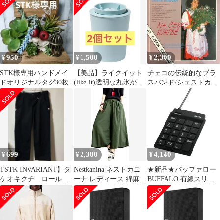
k)、ブラック
950
1,500
2,300
¥
¥
¥
STK様専用ハンドメイ
【美品】ライクイット
チェコの伝統的なブラ
ドオリジナルタグ30枚
(like-it)透明な丸氷が作
スバンド/シェストカ・
れる製氷器 STK-08L
スラーヴィ・クンス
タ/Sestka Slavy
Kunsta/Na Ceske
Svatbe/At Czech
Wedding/チェコの結婚
式にて
699
2,380
4,140
¥
¥
¥
TSTK INVARIANT】タ
Nestkanina ネストカニ
★新品★バッファロー
ケオキクチ ロールア
ーナ レディース 綿麻
BUFFALO 有線スリム
ップパンツ ブラッ
ゆったり ガウチョパン
テンキーボード ハブ付
ク 値下げ
ツ スカーチョ ワイドパ
き ブラック
ンツ ウエストゴム
BSTKH08BK 007fef4b
PNTS005 XXL( グリー