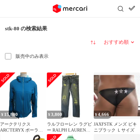
stk-80 の検索結果
並び替え
販売中のみ表示
15,800
3,800
4,666
¥
¥
¥
アークテリクス
ラルフローレン ラグビ
JAXFSTK メンズ ビキ
ARC'TERYX ポーラテ
ー RALPH LAUREN
ニブラック Ｌサイズ
ック 旧タグ ハイラス
RUGBY デニム ジーン