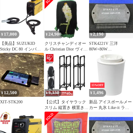
フーディ ジップアップ
ズ ストレート リペア加
パーカー ブルゾン 裏地
工 クラッシュ インディ
フリース ロゴプリント
ゴ 28×32 STK
水色 ブルー系 Lサイズ
0514 STK
17,000
24,900
2,190
¥
¥
¥
【美品】SUZUKID
クリスチャンディオー
STK4221V 三洋
Sticky DC 80 インバー
ル Christian Dior ヴィン
80W+80W
ター溶接機
テージ 7P ガールプリン
STK4221MK5 アンプIC
ト シルク シャツ チュ
1個
ニック ロング CDロゴ
刺繍 長袖 黒 緑 ブラッ
ク グリーン 系 36 約S
STK 0704
15%OFF
12,500
9,330
1,496
¥
¥
¥
XIT-STK200
【公式】タイヤラック
新品 アイスボールメー
スリム 縦置き 横置き 4
カー 丸氷 Like-it ライ
本 屋外 軽自動車 普通
クイット 透明な丸氷が
自動車 保管 収納 スタ
つくれる製氷器 日本製
ンド タイヤスタンド タ
STK-08L ホワイト｜沖
イヤ アイリスオーヤマ
縄発送不可