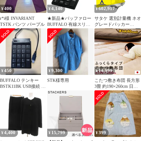
涼しい ウエストゴム 春
400
4,140
602,917
¥
¥
¥
秋 冬 夏 PNT013
r*i様 INVARIANT
★新品★バッファロー
サタケ 選別計量機 ネオ
TSTK パンツ パープル
BUFFALO 有線スリム
グレードパッカー
テンキーボード ハブ付
NPA45BV インバータ搭
き ブラック
載
BSTKH08BK 30b5573f
450
9,300
14,999
¥
¥
¥
BUFFALO テンキー
STK様専用
こたつ敷き布団 長方形
BSTK11BK USB接続 薄
3畳 約190×260cm 日本
型 19mmキーピッチ
製 厚み約40mm 極厚 厚
手ラグマット 新品【K-
5KFR401-260STK】
4,400
15,799
399
¥
¥
¥