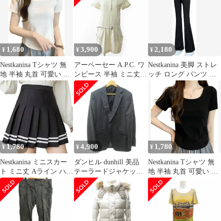
夏 スリム トップス 薄
夏 スリム トップス 薄
ップス Tシャツ ロンT
手 涼感 柔らかい 肌触
手 涼感 柔らかい 肌触
ストレッチ スリム タイ
り TSHT058( ネイビー,
り TSHT058( ネイビー,
ト 上品 着やせ レディ
M)
L)
ース TSHT045( ホワイ
ト, L)
1,680
3,900
2,180
¥
¥
¥
Nestkanina Tシャツ 無
アーペーセー A.P.C. ワ
Nestkanina 美脚 ストレ
地 半袖 丸首 可愛い カ
ンピース 半袖 ミニ丈
ッチ ロング パンツ レ
ットソー シンプル おし
グラフチェック ベルト
ディース フレア 脚長
ゃれ レディース ストレ
付き XS ベージュ 0116
美尻 細見え シルエット
ッチ 夏 スリム トップ
STK
PNT030(ブラック, M)
ス 白 黒 薄手 涼感 柔ら
かい 肌触り TSHT064(
ホワイト, M)
1,780
4,900
1,780
¥
¥
¥
Nestkanina ミニスカー
ダンヒル dunhill 美品
Nestkanina Tシャツ 無
ト ミニ丈 Aライン ハイ
テーラードジャケット
地 半袖 丸首 可愛い カ
ウエスト フレア 美脚
ブレザー 2B サイドベ
ットソー シンプル おし
ひざ上丈 膝上丈 無地
ンツ ウール グレー 44
ゃれ レディース ストレ
レディース 短い ショー
約S相当 STK
ッチ 夏 スリム トップ
ト 台形( ブラック, L)
ス 白 黒 薄手 涼感 柔ら
かい 肌触り TSHT064(