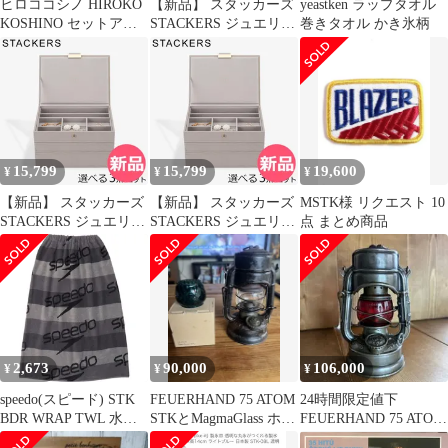
ヒロココシノ HIROKO
【新品】 スタッカーズ
yeastken ラップタオル
KOSHINO セットアッ
STACKERS ジュエリー
巻きタオル かき氷柄
プ フォーマル スーツ
ボックス 選べる3点セ
ノーカラージャケット
ット ジュエリーケース
タイトスカート 9 黒 ブ
アクセサリーケース ク
ラック /NL ■STK
ラシック 蓋付きボック
ス グレージュ オープン
ケース [STK-80]
15,799
15,799
19,600
¥
¥
¥
【新品】 スタッカーズ
【新品】 スタッカーズ
MSTK様 リクエスト 10
STACKERS ジュエリー
STACKERS ジュエリー
点 まとめ商品
ボックス 選べる3点セ
ボックス 選べる3点セ
ット ジュエリーケース
ット ジュエリーケース
アクセサリーケース ク
アクセサリーケース ク
ラシック 蓋付きボック
ラシック 蓋付きボック
ス グレージュ 4個仕切
ス グレージュ 25個仕切
りケース [STK-80]
りケース [STK-80]
2,673
90,000
106,000
¥
¥
¥
speedo(スピード) STK
FEUERHAND 75 ATOM
24時間限定値下
BDR WRAP TWL 水泳
STKとMagmaGlass ホヤ
FEUERHAND 75 ATOM
ラップタオル (se62602-
セット
StK F 1940~42