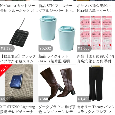
Nestkanina カットソー
新品 STK ファスナー
ボサノバ/原久美/Kumi
長袖 クルーネック おし
ダブルジッパー 上止め
Hara/緑の島～イーリ
ゃれ ニット きれいめ
ダウンジャケット バッ
ャ・ヴェルジ～/Ilha
インナー 無地 丸首 ト
グ 修理 DIY 縫製用 手
Verde
ップス Tシャツ ロンT
芸素材 黒 (80CM 4本セ
ストレッチ スリム タイ
ット)
ト 上品 着やせ レディ
ース TSHT045( グリー
ン, M)
2,398
5,532
3,066
¥
¥
¥
【数量限定】ブラック
新品 ライクイット
新品 【まとめ買い】消
ハブ付き 有線スリムテ
(like-it) 製氷皿 透明な
臭袋策 消しま臭 手付き
ンキーボード
丸氷 がつくれる 製氷器
タイプ Mサイズ 30枚×6
BSTKH08BK BUFFALO
(2個組) 約Ф11×高14cm
個 白半透明 STK12
バッファロー
ライトブルー 日本製
STK-08L 2P 透明氷 丸 7
㎝
9,000
380
1,400
¥
¥
¥
XIT-STK200 Lightning
ダークブラウン 焦げ茶
セオリー Theory パンツ
接続 テレビチューナー
色 ロングブーツ レディ
スラックス フレア ブー