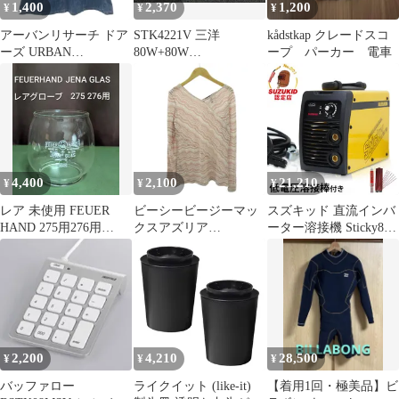
1,400
2,370
1,200
¥
¥
¥
アーバンリサーチ ドア
STK4221V 三洋
kådstkap クレードスコ
ーズ URBAN
80W+80W
ープ パーカー 電車
RESEARCH DOORS デ
STK4221MK5 アンプIC
ニムスカート 36 青 ブ
1個
ルー ロング丈 Aライン
シルエット /NL ■STK
4,400
2,100
21,210
¥
¥
¥
レア 未使用 FEUER
ビーシービージーマッ
スズキッド 直流インバ
HAND 275用276用
クスアズリア
ーター溶接機 Sticky80
JENA GLASS ホヤ
BCBGMAXAZRIA ニッ
ネット限定モデル ＋低
ト セーター レジメンタ
電圧溶接棒1.6Φ×500g付
ルストライプ 長袖 L ピ
セット
ンク 白 ホワイト 1029
STK
2,200
4,210
28,500
¥
¥
¥
バッファロー
ライクイット (like-it)
【着用1回・極美品】ビ