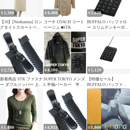
1,300
4,400
1,630
¥
¥
¥
【10】[Nestkanina] ロン
コーチ COACH コート
BUFFALO バッファロ
グタイトスカートベー
ベージュ ■STK
ー スリムテンキーボー
ジュMサイズ
ド Tabキー付き ブラッ
ク BSTK11BK
2,728
4,100
1,129
¥
¥
¥
新着商品 STK ファスナ
SUPER TOKYO メンズ
【特価セール】
ー ダブルジッパー 上止
L 半袖パーカー 半袖
BUFFALO バッファロ
め ダウンジャケット バ
フーディ クラッシュ
ー スリムテンキーボー
ッグ 修理 DIY 縫製用
加工
ド Tabキー付き ブラッ
手芸素材 黒 (80CM 1本
ク BSTK11BK
セット)
1,480
4,933
1,000
¥
¥
¥