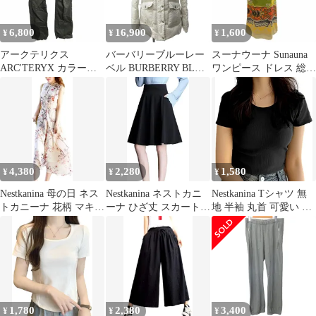
ブラック, L)
6,800
16,900
1,600
¥
¥
¥
アークテリクス
バーバリーブルーレー
スーナウーナ Sunauna
ARC'TERYX カラーテ
ベル BURBERRY BLUE
ワンピース ドレス 総柄
ーパードパンツ ストレ
LABEL ラクーンファー
ロング 半袖 38 M ベー
ッチ有 始祖鳥刺繍 カー
ダウンコート ジャケッ
ジュ /FF 0827 STK
キ 緑系 4 約Mサイズ
ト 裏地ノバチェック ロ
0513 STK
ゴ刺繡 ナイロン 白 ホ
ワイト 38 約S相当
FCF16-620-02 STK
4,380
2,280
1,580
¥
¥
¥
Nestkanina 母の日 ネス
Nestkanina ネストカニ
Nestkanina Tシャツ 無
トカニーナ 花柄 マキシ
ーナ ひざ丈 スカート
地 半袖 丸首 可愛い カ
丈 ワンピース きれいめ
プリーツ ベーシック フ
ットソー シンプル おし
ロング丈 レディース
レア 膝丈 レディース
ゃれ レディース ストレ
DRS002( ホワイト, XL)
SKT013( ブラック, M)
ッチ 夏 スリム トップ
ス 白 黒 薄手 涼感 柔ら
かい 肌触り TSHT061(
ブラック, L)
1,780
2,380
3,400
¥
¥
¥