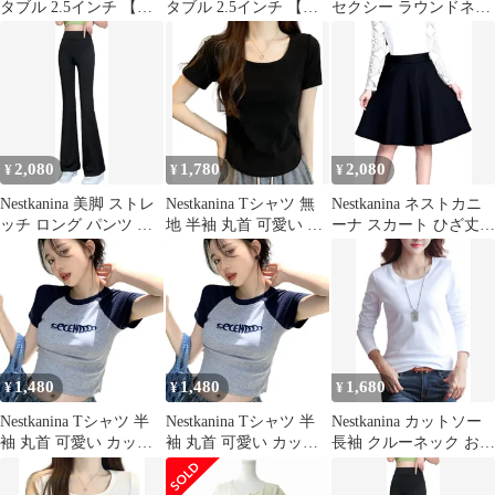
タブル 2.5インチ 【デ
タブル 2.5インチ 【デ
セクシー ラウンドネッ
ータ復旧 3年付】4TB
ータ復旧 3年付】4TB
ク 長袖 Uネック ロンT
外付 ハードディスク
外付 ハードディスク
ストレッチ 無地 丸首
HDD 3年保証 静音 PC
HDD 3年保証 静音 PC
レディース インナー(
Win Mac PS4 PS5 4K 対
Win Mac PS4 PS5 4K 対
ホワイト, L)
応 STKM4000400 [4TB]
応 STKM4000400 [4TB]
[スタンダード向け]
[スタンダード向け]
2,080
1,780
2,080
¥
¥
¥
Nestkanina 美脚 ストレ
Nestkanina Tシャツ 無
Nestkanina ネストカニ
ッチ ロング パンツ レ
地 半袖 丸首 可愛い カ
ーナ スカート ひざ丈
ディース フレア 脚長
ットソー シンプル おし
膝丈 オフィス 通勤 仕
美尻 細見え シルエット
ゃれ レディース ストレ
事 OL レディース( ブラ
PNT030(ブラック, L)
ッチ 夏 スリム トップ
ック, XL)
ス 白 黒 薄手 涼感 柔ら
かい 肌触り TSHT064(
ブラック, M)
1,480
1,480
1,680
¥
¥
¥
Nestkanina Tシャツ 半
Nestkanina Tシャツ 半
Nestkanina カットソー
袖 丸首 可愛い カット
袖 丸首 可愛い カット
長袖 クルーネック おし
ソー シンプル おしゃれ
ソー シンプル おしゃれ
ゃれ ニット きれいめ
レディース ストレッチ
レディース ストレッチ
インナー 無地 丸首 ト