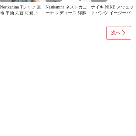
Nestkanina Tシャツ 無
Nestkanina ネストカニ
ナイキ NIKE スウェッ
地 半袖 丸首 可愛い カ
ーナ レディース 綿麻
トパンツ イージーパン
ットソー シンプル おし
ゆったり ガウチョパン
ツ ロゴ刺繡
ゃれ レディース ストレ
ツ スカーチョ ワイドパ
SP100811NIG シルバー
ッチ 夏 スリム トップ
ンツ ウエストゴム
金具 グレー M 0421
次へ
ス 白 黒 薄手 涼感 柔ら
PNTS005 XXL( ブラッ
STK
かい 肌触り TSHT064(
ク, 2XL)
ホワイト, L)