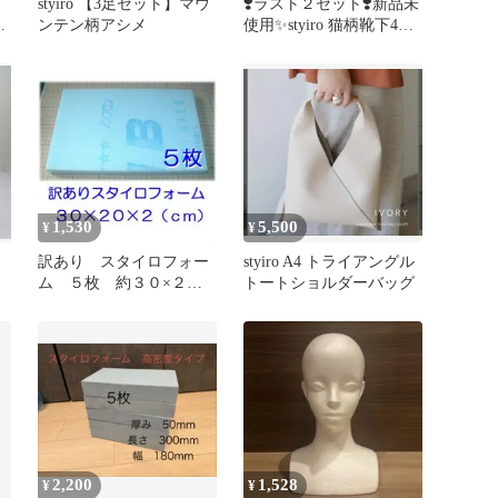
styiro 【3足セット】マウ
❣️ラスト２セット❣️新品未
ンテン柄アシメ
使用✨styiro 猫柄靴下4足
セット レディスソック
ス
1,530
5,500
¥
¥
訳あり スタイロフォー
styiro A4 トライアングル
ム ５枚 約３０×２０×
トートショルダーバッグ
２（ｃｍ） 断熱材 造
形 造作
2,200
1,528
¥
¥