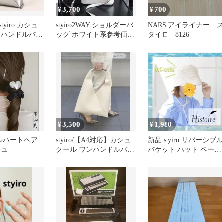
3,700
700
¥
¥
yiro カシュ
styiro2WAY ショルダーバ
NARS アイライナー 
ンハンドルバッ
ッグ ホワイト系参考価
タイロ 8126
ー
格：18,480円
3,500
1,980
¥
¥
メタルハートヘア
styiro/【A4対応】カシュ
新品 styiro リバーシブ
シュ
クール ワンハンドルバッ
バケット ハット ベージ
グ Lサイズほぼ未使用
ュ FREEサイズ