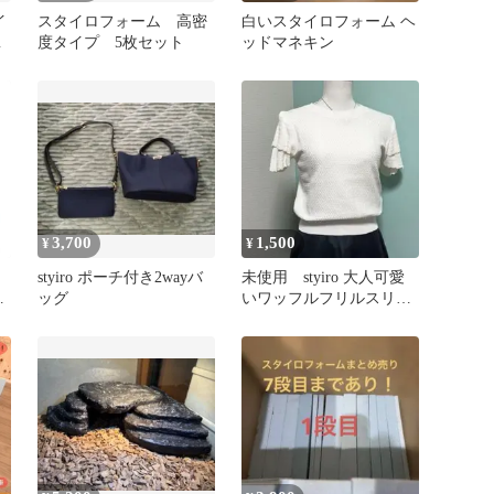
イ
スタイロフォーム 高密
白いスタイロフォーム ヘ
グ
度タイプ 5枚セット
ッドマネキン
3,700
1,500
¥
¥
styiro ポーチ付き2wayバ
未使用 styiro 大人可愛
ブ
ッグ
いワッフルフリルスリー
ブニット ホワイト