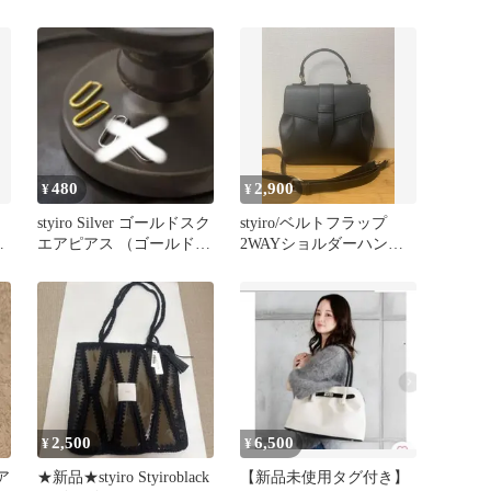
480
2,900
¥
¥
styiro Silver ゴールドスク
styiro/ベルトフラップ
り
エアピアス （ゴールド）
2WAYショルダーハンド
￥3,190
バッグ/Sサイズ 黒
2,500
6,500
¥
¥
ア
★新品★styiro Styiroblack
【新品未使用タグ付き】