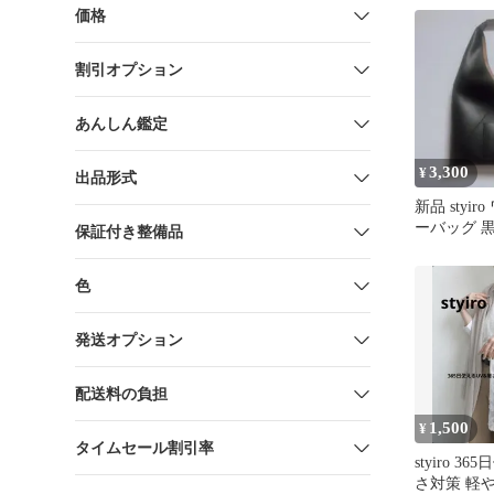
価格
割引オプション
あんしん鑑定
3,300
¥
出品形式
新品 styi
ーバッグ 黒
保証付き整備品
色
発送オプション
配送料の負担
1,500
¥
タイムセール割引率
styiro 3
さ対策 軽