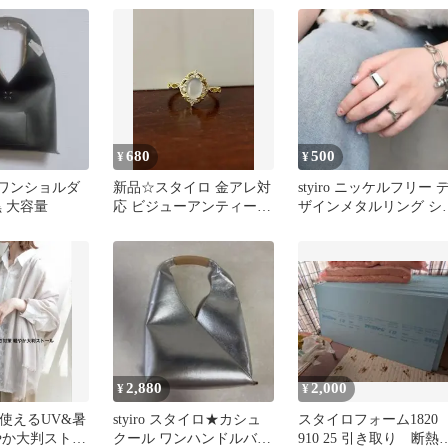
680
500
¥
¥
ro ワンショルダ
新品☆スタイロ 金アレ対
styiro ニッケルフリー 
 大容量
応 ビジューアンティーク
ザインメタルリング シ
リング s925刻印
バー
2,880
2,000
¥
¥
65日使えるUV&暑
styiro スタイロ★カシュ
スタイロフォーム1820
やか大判ストー
クール ワンハンドルバッ
910 25 引き取り 断熱