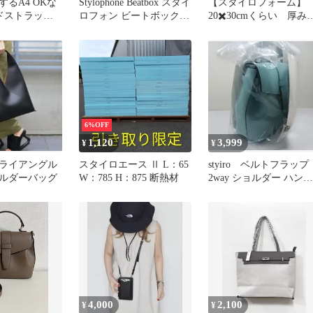
るA4 OKな
Stylophone Beatbox スタイ
【スタイロフォーム】
ワイドストラップ
ロフォン ビートボックス
20✖️30cmくらい 厚み
ハンドルバッ
動作確認済
10cm 1個
6%OFF
1,120
3,999
¥
¥
A4 トライアングル
スタイロエース Ⅱ L：65
styiro ベルトフラップ
ルダーバッグ
W：785 H：875 断熱材
2way ショルダー ハンド
バッグ ライトブルー
4,000
2,100
¥
¥