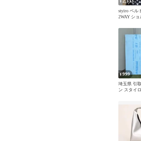
2,333
¥
styiro 
2WAY シ
バッグ
999
¥
埼玉県 引
ン スタイ
40×910×7