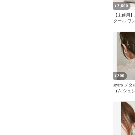
3,600
¥
【未使用】st
クール ワ
グ シルバ
300
¥
styiro 
ゴム シュ