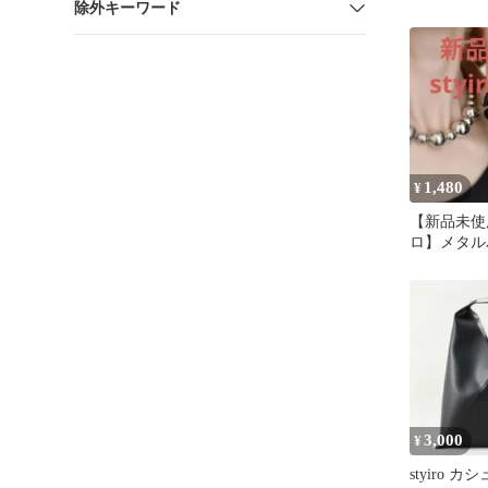
除外キーワード
ル 薄手 ベ
1,480
¥
【新品未使用
ロ】メタル
レットシル
3,000
¥
styiro 