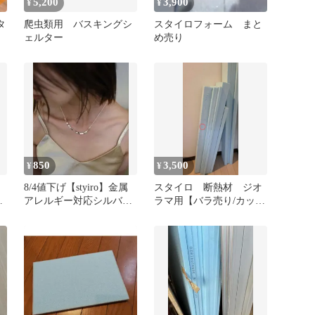
5,200
3,900
¥
¥
タ
爬虫類用 バスキングシ
スタイロフォーム まと
ェルター
め売り
ア
850
3,500
¥
¥
8/4値下げ【styiro】金属
スタイロ 断熱材 ジオ
ル
アレルギー対応シルバー
ラマ用【バラ売り/カット
925コーティングネック
売り】可能