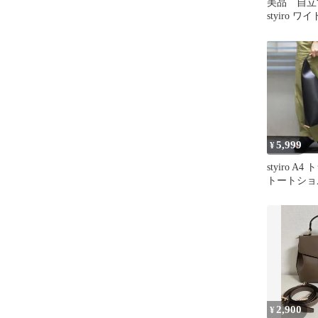
美品 自立す
styiro 
ビッグワン
グ
5,999
¥
styiro 
トートショ
2,900
¥