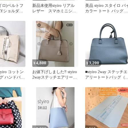
スタイロ)ベルトフ
新品未使用styiro リアル
美品 styiro スタイロ バ
AYショルダー
レザー スマホミニショ
カラー トート バッグ 
グ（トープ）
ルダーバッグ 黒
レージュ ■■レディース
4,800
3,200
¥
¥
yiro コットン
お値下げしました‼︎ styiro
■styiro 2way ステッチエ
グ ハンドバッ
2wayステッチエアリート
アリートートバッグ（
シルバー
ートショルダー付き
ルー）