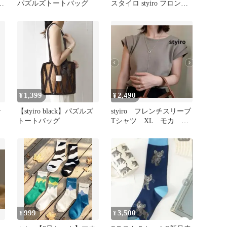
リ
パズルズトートバッグ
スタイロ styiro フロント
ベルト付きバックA4
1,399
2,490
¥
¥
ン
【styiro black】パズルズ
styiro フレンチスリーブ
トートバッグ
Tシャツ XL モカ カ
ットソー
999
3,500
¥
¥