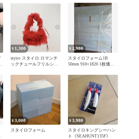
1,300
2,980
¥
¥
デ
styiro スタイロ ロマンチ
スタイロフォーム1B
ル
ックチュールフリルショ
50mm 910×1820 1枚価格
ルダーバッグ
在庫42枚 引取限定
3,000
3,980
¥
¥
スタイロフォーム
スタイロキングシーハン
ト《SEAHUNT135F》