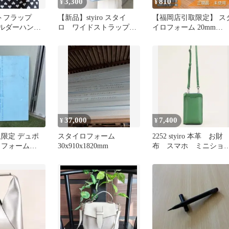
3,300
810
¥
¥
ベルトフラップ
【新品】styiro スタイ
【福岡店引取限定】 ス
ョルダーハンド
ロ ワイドストラップ
イロフォーム 20mm
ビッグトートバッグ シ
910×1820 3×6尺 断熱材
ョルダー
XPS 1枚単位 未使用品 
ウトレット
37,000
7,400
¥
¥
取限定 デュポ
スタイロフォーム
2252 styiro 本革 お財
ロフォーム
30x910x1820mm
布 スマホ ミニショ
40 断熱材712
ダーバッグ グリーン