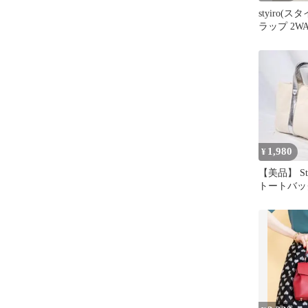
styiro(
ラップ 2W
ハンドバッ
1,980
¥
【美品】 St
トートバッ
グ キナリ 