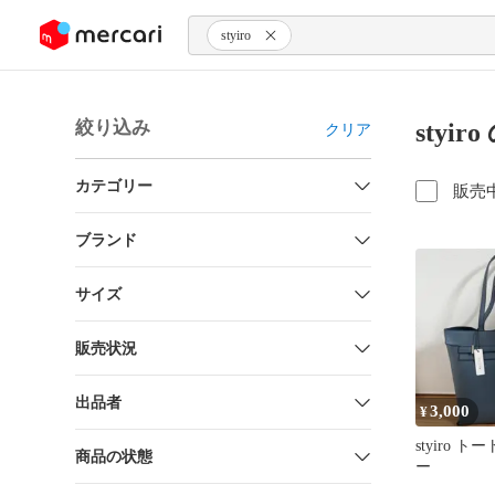
ンツにスキップ
styiro
絞り込み
styi
クリア
カテゴリー
販売
ブランド
サイズ
販売状況
出品者
3,000
¥
styiro 
商品の状態
ー