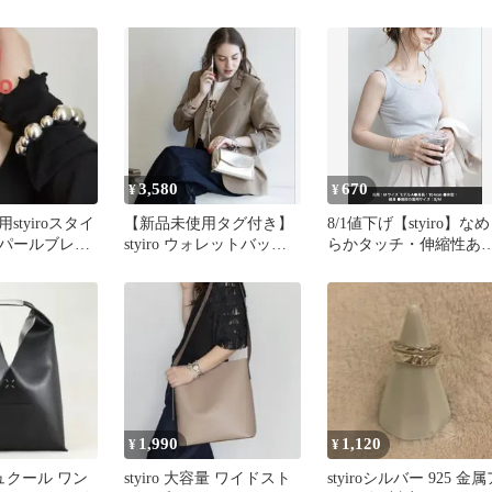
ージュ
グ Mサイズ シルバー
材 多分２６枚
3,580
670
¥
¥
styiroスタイ
【新品未使用タグ付き】
8/1値下げ【styiro】なめ
パールブレス
styiro ウォレットバッグ
らかタッチ・伸縮性あ
バー色
ショルダー ゴールド
リブタンク
1,990
1,120
¥
¥
カシュクール ワン
styiro 大容量 ワイドスト
styiroシルバー 925 金属