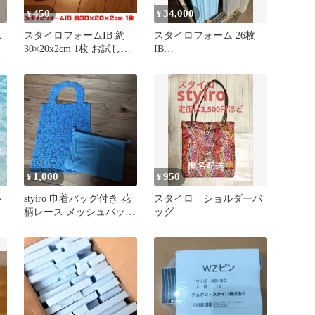
450
34,000
¥
¥
ス
スタイロフォームIB 約
スタイロフォーム 26枚
30×20x2cm 1枚 お試しサ
IB
イズ（送料無料）造形 断
30mm×910mm×1820mm
熱材 保温 保冷 夏休み 工
断熱材
作 材料 自由研究 素材
1,000
950
¥
¥
ル
styiro 巾着バッグ付き 花
スタイロ ショルダーバ
柄レース メッシュバッグ
ッグ
青