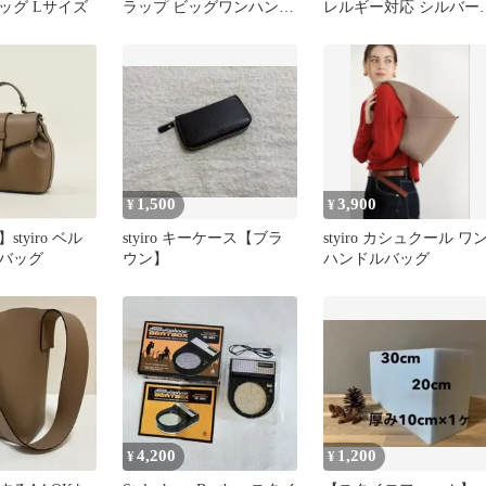
ッグ Lサイズ
ラップ ビッグワンハンド
レルギー対応 シルバー
ルバッグ
ング フリーサイズ
1,500
3,900
¥
¥
tyiro ベル
styiro キーケース【ブラ
styiro カシュクール ワ
バッグ
ウン】
ハンドルバッグ
4,200
1,200
¥
¥