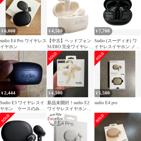
6,000
4,580
7,700
¥
¥
¥
sudio E4 Pro ワイヤレス
【中古】ヘッドフォン
Sudio (スーディオ) ワ
イヤホン
SUDIO 完全ワイヤレス
イヤレスイヤホン ノイ
イヤホン E2 (クリーム)
ズキャンセリング
[E2CLK]
E4PRO ブラック 家
電/199
2,444
4,500
5,500
¥
¥
¥
Sudio E3 ワイヤレスイ
新品未開封！sudio E2
sudio E4 pro
ヤホン ケースのみ
ワイヤレスイヤホン
充電器 イヤホンケー
カラー; クリーム
ス