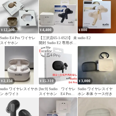
12,000
4,400
800
¥
¥
¥
Sudio E4 Pro ワイヤレ
【三沢店65-1-0523】 未
sudio E2
スイヤホン
開封 Sudio E2 専用ポー
チ付き
2,150
15,310
3,000
¥
¥
¥
sudio ワイヤレスイヤホ
[bn:9] Sudio ワイヤレ
Sudio ワイヤレスイヤ
ン ホワイト
スイヤホン E4 Pro
ホン 本体 ケース付き
SD-4001 ミッドナイ
トブラック 未使用