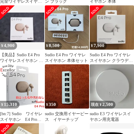
完全ワイヤレスイヤホ
ン ブラック
イヤホン 本体
ン
4,900
8,500
7,900
¥
¥
¥
【美品】Sudio E4 Pro
Sudio E4 Pro ワイヤレ
Sudio E4 Pro ワイヤレ
ワイヤレスイヤホン ベ
スイヤホン 本体セット
スイヤホン クラウディ
ージュ
ホワイト
15,310
350
2,500
¥
¥
現在 ¥
[bn:7] Sudio ワイヤレ
sudio 交換用イヤーピー
sudio E3 ワイヤレスイ
スイヤホン E4 Pro
ス イヤーチップ
ヤホン用充電器
SD-4013 ラテ 未使
用