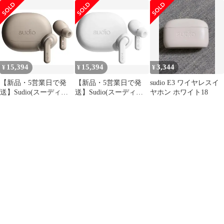
Sudio E3 SD-2002 パ
SD-2504 ピンク 未
Sudio E3 SD-2001 ブ
ールホワイト 未使用
使用
ラック 未使用
15,394
15,394
3,344
¥
¥
¥
【新品・5営業日で発
【新品・5営業日で発
sudio E3 ワイヤレスイ
送】Sudio(スーディオ)
送】Sudio(スーディオ)
ヤホン ホワイト18
SUDIO E4 Pro (ラテ) ワ
E4 Pro (ホワイト) ワイ
イヤレスイヤホン カナ
ヤレスイヤホン カナル
ル型 (Bluetooth6.0 ／ マ
型 (Bluetooth6.0 ／ マイ
イク付き／iOS Android
ク付き／iOS Android 対
対応／防水)ノイキャン
応／防水) ノイキャン
SD4013
SD4002