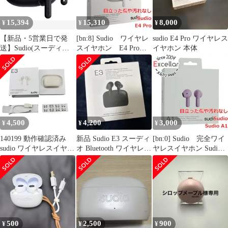
15,394
15,310
8,000
¥
¥
¥
【新品・5営業日で発
[bn:8] Sudio ワイヤレ
sudio E4 Pro ワイヤレス
送】Sudio(スーディオ)
スイヤホン E4 Pro
イヤホン 本体
E4 Pro (ブラック) ワイ
SD-4002 クラウディ
ヤレスイヤホン カナル
ホワイト 未使用
型 (Bluetooth6.0 ／ マイ
ク付き／iOS Android 対
応／防水)ノイキャン
SD4001
4,500
4,200
3,000
¥
¥
¥
140199 動作確認済み
新品 Sudio E3 スーディ
[bn:0] Sudio 完全ワイ
sudio ワイヤレスイヤホ
オ Bluetooth ワイヤレス
ヤレスイヤホン Sudio
ン E3
イヤホン
A1 SD-1712 パープ
ルレイン 未使用
500
2,500
900
¥
¥
¥