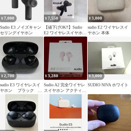
7,000
7,550
3,000
¥
¥
¥
Sudio E3 ノイズキャン
【値下げOK‼︎】Sudio
sudio E2 ワイヤレスイ
セリングイヤホン
E2 ワイヤレスイヤホン
ヤホン 本体
本体
2,700
3,280
3,000
¥
¥
¥
sudio E3 ワイヤレスイ
Sudio A2 完全ワイヤレ
SUDIO NIVA ホワイト
ヤホン ブラック
スイヤホン アクティブ
A634
ノイズキャンセリング
未開封品 ピンク