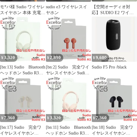
モ*パ様 Sudio ワイヤレ
sudio e3 ワイヤレスイ
【空間オーディオ対
スイヤホン 本体 充電ケ
ヤホン
応】SUDIO E2 ワイヤ
ーブル付き ジャンク
レスイヤホン ピンク
（動作良好）
3,320
2,890
9,600
¥
¥
¥
[bn:13] Sudio Bluetooth
[bn:2] Sudio 完全ワイ
Sudio F5 Pro /black
ヘッドホン Sudio R3
ヤレスイヤホン Sudio
SD-2502 ホワイト
A1 SD-1704 シエナ
未使用
レッド 未使用
7,360
3,320
7,360
¥
¥
¥
[bn:17] Sudio 完全ワ
[bn:11] Sudio Bluetooth
[bn:18] Sudio 完全ワ
イヤレスイヤホン
ヘッドホン Sudio R3
イヤレスイヤホン