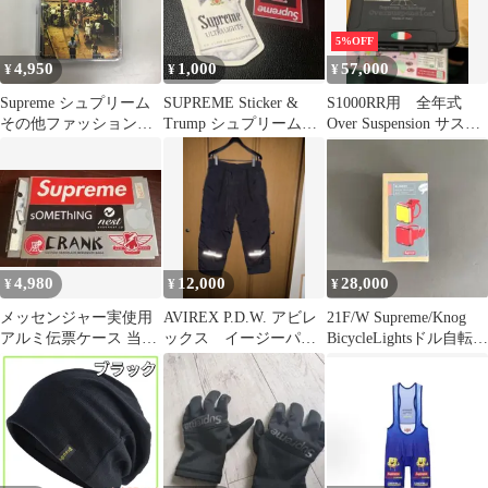
5%OFF
4,950
1,000
57,000
¥
¥
¥
Supreme シュプリーム
SUPREME Sticker &
S1000RR用 全年式
その他ファッション小
Trump シュプリーム
Over Suspension サスペ
物 トランプ カードゲー
■tobacco-T
ンションパーツ
ム Bicycle
4,980
12,000
28,000
¥
¥
¥
メッセンジャー実使用
AVIREX P.D.W. アビレ
21F/W Supreme/Knog
アルミ伝票ケース 当時
ックス イージーパン
BicycleLightsドル自転車
物
ツ リフレクター付き
ライト
新品