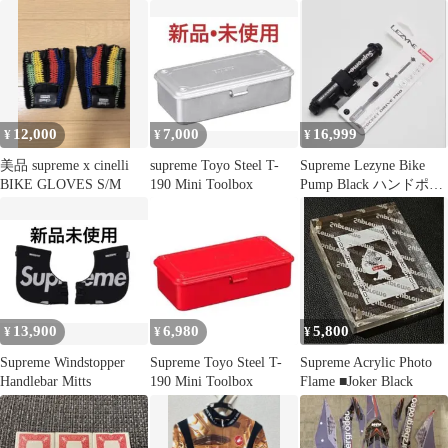
テッカー 5枚組
12,000
7,000
16,999
¥
¥
¥
美品 supreme x cinelli
supreme Toyo Steel T-
Supreme Lezyne Bike
BIKE GLOVES S/M
190 Mini Toolbox
Pump Black ハンドポン
プ 黒
13,900
6,980
5,800
¥
¥
¥
Supreme Windstopper
Supreme Toyo Steel T-
Supreme Acrylic Photo
Handlebar Mitts
190 Mini Toolbox
Flame ■Joker Black