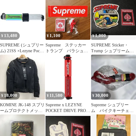
55929
13,480
1,100
1,000
¥
¥
¥
SUPREME (シュプリー
Supreme ステッカー
SUPREME Sticker・
ム) 21SS ×Lezyne Pocket
トランプ パラシュー
Trump シュプリーム
Drive Pro Bike Pump ポ
ト 人形
■Bedroom-TR
ケットドライブプロ 空
気入れ マルチ
18,000
11,580
30,000
¥
¥
¥
KOMINE JK-148 スプリ
Supreme x LEZYNE
Supreme シュプリー
ームプロテクトメッシ
POCKET DRIVE PRO
ム バイクキーチェー
ュジャケット 中古
レッド
ン レッド 新品未使
用