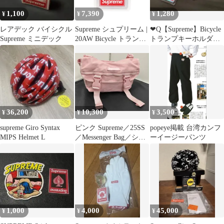
1,100
7,390
1,280
¥
¥
¥
レアデック バイシクル
Supreme シュプリーム |
❤︎Q【Supreme】Bicycle
Supreme ミニデック
20AW Bicycle トランプ
トランプキーホルダー
(Clear Playing Cards) | レ
ホログラム
ッド | ブランド ファッ
ション アイテム 小物
インテリア 雑貨【メン
ズ】【中古】
36,200
10,300
3,500
¥
¥
¥
supreme Giro Syntax
ピンク Supreme／25SS
popeye掲載 台湾カンフ
MIPS Helmet L
／Messenger Bag／シュ
ーイージーパンツ
プリーム メンズ メ
ッセンジャーバッグ
1,000
4,000
45,000
¥
¥
¥