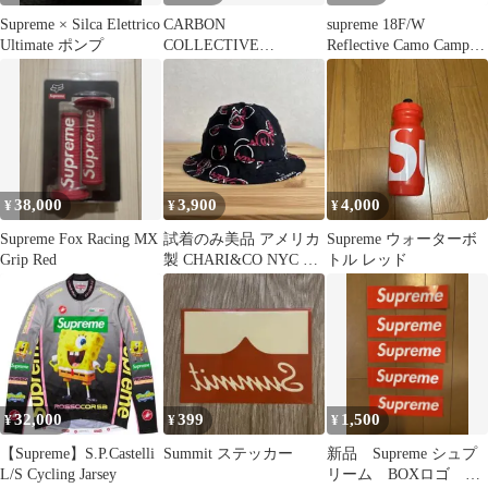
Supreme × Silca Elettrico
CARBON
supreme 18F/W
Ultimate ポンプ
COLLECTIVE
Reflective Camo Camp
¨SUPREME¨ WHEEL
Cap
MITT
38,000
3,900
4,000
¥
¥
¥
Supreme Fox Racing MX
試着のみ美品 アメリカ
Supreme ウォーターボ
Grip Red
製 CHARI&CO NYC バ
トル レッド
ケットハット 総柄
32,000
399
1,500
¥
¥
¥
【Supreme】S.P.Castelli
Summit ステッカー
新品 Supreme シュプ
L/S Cycling Jarsey
リーム BOXロゴ ス