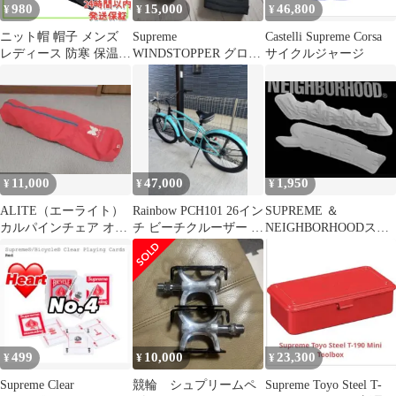
980
15,000
46,800
¥
¥
¥
ニット帽 帽子 メンズ
Supreme
Castelli Supreme Corsa
レディース 防寒 保温
WINDSTOPPER グロー
サイクルジャージ
医療用 男女兼用 ブラッ
ブ ブラック
ク
11,000
47,000
1,950
¥
¥
¥
ALITE（エーライト）
Rainbow PCH101 26イン
SUPREME ＆
カルパインチェア オレ
チ ビーチクルーザー 自
NEIGHBORHOODステ
ンジ
転車 ターコイズ
ッカーセット
499
10,000
23,300
¥
¥
¥
Supreme Clear
競輪 シュプリームペ
Supreme Toyo Steel T-