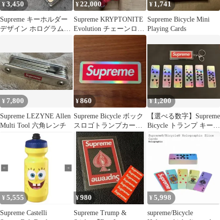
3,450
22,000
1,741
¥
¥
¥
Supreme キーホルダー
Supreme KRYPTONITE
Supreme Bicycle Mini
デザイン ホログラム
Evolution チェーンロッ
Playing Cards
Bicycleコラボ ♦️K
ク
7,800
860
1,200
¥
¥
¥
Supreme LEZYNE Allen
Supreme Bicycle ボック
【選べる数字】Supreme
Multi Tool 六角レンチ
スロゴトランプカード
Bicycle トランプ キーホ
スマホケースに
ルダー
5,555
980
5,998
¥
¥
¥
Supreme Castelli
Supreme Trump &
supreme/Bicycle