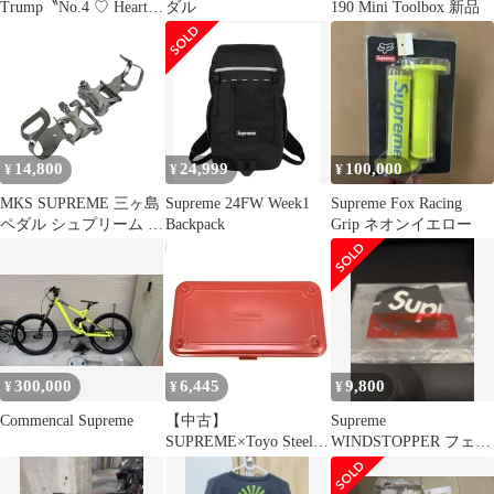
Trump〝No.4 ♡ Heart〟
ダル
190 Mini Toolbox 新品
■短期限定
14,800
24,999
100,000
¥
¥
¥
MKS SUPREME 三ヶ島
Supreme 24FW Week1
Supreme Fox Racing
ペダル シュプリーム ト
Backpack
Grip ネオンイエロー
ゥークリップ付属 中古
Y11473531
300,000
6,445
9,800
¥
¥
¥
Commencal Supreme
【中古】
Supreme
SUPREME×Toyo Steel
WINDSTOPPER フェイ
T-190 Mini Toolbox[92]
スマスク ブラック
[240092313638]