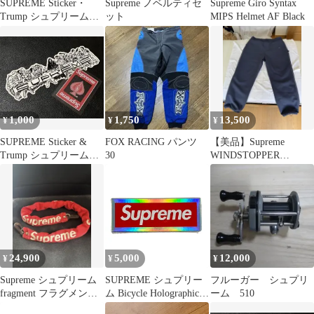
SUPREME Sticker・
Supreme ノベルティセ
Supreme Giro Syntax
Trump シュプリーム
ット
MIPS Helmet AF Black
■Bedroom-TY
1,000
1,750
13,500
¥
¥
¥
SUPREME Sticker &
FOX RACING パンツ
【美品】Supreme
Trump シュプリーム
30
WINDSTOPPER
■Supper-T
Sweatpant Navy L
24,900
5,000
12,000
¥
¥
¥
Supreme シュプリーム
SUPREME シュプリー
フルーガー シュプリ
fragment フラグメント
ム Bicycle Holographic
ーム 510
赤 バイクチェーン
Slice Cards 正規品 /