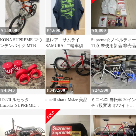
150,000
4,600
9,800
¥
¥
¥
KONA SUPREME マウ
激レア サムライ
Supreme☆ノベルティー
ンテンバイク MTB 本
SAMURAI 二輪車倶楽
11点 未使用新品 非売品
体
部 希少サイズXL
4,043
349,500
24,500
¥
¥
¥
ID270 ルセッタ
cinelli shark Msize 美品
ミニベロ 自転車 20イン
Lucetta×SUPREME
チ 7段変速 ホワイト
Magnetic Bike Lights 前
ロードバイク 二輪
後ライトセット ※点灯
通学 通勤
確認済