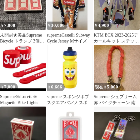
7,000
30,000
4,900
¥
¥
¥
未開封★美品Supreme
supremeCastelli Subway
KTM ECX 2023-2025デ
Bicycle トランプ 3個セ
Cycle Jersey Mサイズ
カールキット ステッカ
ット※おまけつき
ー
7,000
6,666
5,000
¥
¥
現在 ¥
Supreme®/Lucetta®
supreme スポンジボブ
Supreme シュプリーム
Magnetic Bike Lights
スクエアパンツ スポー
赤 バイクチェーン 南京
ツボトル
錠つき s2007