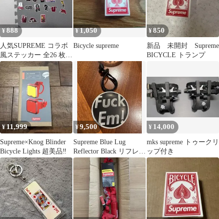
888
1,050
850
¥
¥
¥
人気SUPREME コラボ
Bicycle supreme
新品 未開封 Supreme
風ステッカー 全26 枚セ
BICYCLE トランプ
ット
11,999
9,500
14,000
¥
¥
¥
Supreme×Knog Blinder
Supreme Blue Lug
mks supreme トゥークリ
Bicycle Lights 超美品‼︎
Reflector Black リフレク
ップ付き
ター