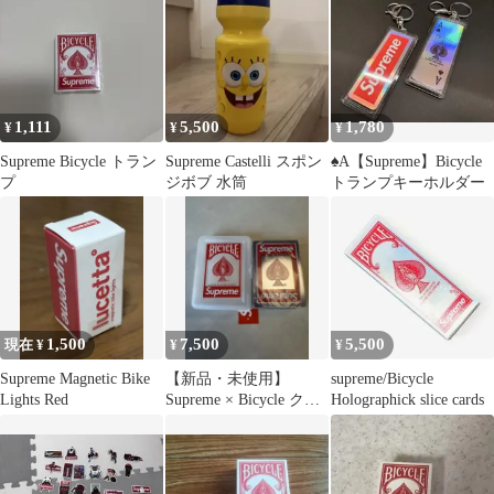
1,111
5,500
1,780
¥
¥
¥
Supreme Bicycle トラン
Supreme Castelli スポン
♠︎A【Supreme】Bicycle
プ
ジボブ 水筒
トランプキーホルダー
1,500
7,500
5,500
現在 ¥
¥
¥
Supreme Magnetic Bike
【新品・未使用】
supreme/Bicycle
Lights Red
Supreme × Bicycle クリ
Holographick slice cards
アプレイングカード