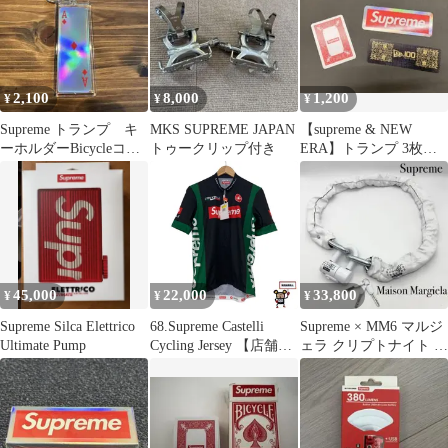
2,100
8,000
1,200
¥
¥
¥
Supreme トランプ キ
MKS SUPREME JAPAN
【supreme & NEW
ーホルダーBicycleコラ
トゥークリップ付き
ERA】トランプ 3枚セ
ボ ホログラムAダイ
ット
ヤ
45,000
22,000
33,800
¥
¥
¥
Supreme Silca Elettrico
68.Supreme Castelli
Supreme × MM6 マルジ
Ultimate Pump
Cycling Jersey 【店舗併
ェラ クリプトナイト チ
売品】
ェーンロック ホワイト