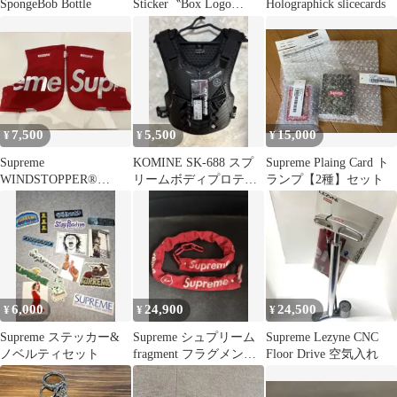
SpongeBob Bottle
Sticker〝Box Logo
Holographick slicecards
Small〟④
7,500
5,500
15,000
¥
¥
¥
Supreme
KOMINE SK-688 スプ
Supreme Plaing Card ト
WINDSTOPPER®
リームボディプロテク
ランプ【2種】セット
Handlebar Mitts
ター Mサイズ
6,000
24,900
24,500
¥
¥
¥
Supreme ステッカー&
Supreme シュプリーム
Supreme Lezyne CNC
ノベルティセット
fragment フラグメント
Floor Drive 空気入れ
バイクチェーン 赤