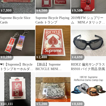
7,999
4,500
9,500
¥
¥
¥
Supreme Bicycle Slice
Supreme Bicycle Playing
2019年FW シュプリー
Cards
Cards トランプ
ム MINIメタリックキ
ーチェーンライト
1,280
2,400
4,690
¥
¥
¥
❤︎J【Supreme】Bicycle
【新品】Supreme
RIDEZ 偏光サングラス
トランプキーホルダー
BICYCLE MINI
RS910 バイク用品 防風
ホログラム
PLAYING CARDS
41,111
5,200
8,600
¥
¥
¥