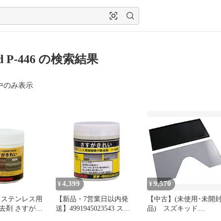
id P-446 の検索結果
中のみ表示
4,399
9,570
¥
¥
 ステンレス用
【新品・7営業日以内発
【中古】(未使用･未開
去剤 さすがき
送】4991945023543 スズ
品) スズキッド
6 [スター電器
キット ステンレス焼け除
(SUZUKID) P-124用交