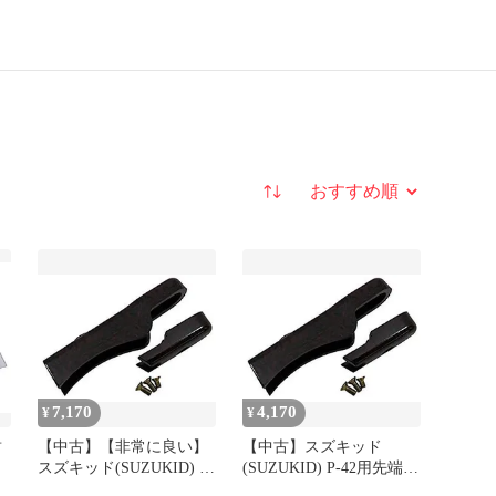
並び替え
7,170
4,170
¥
¥
封
【中古】【非常に良い】
【中古】スズキッド
スズキッド(SUZUKID) P-
(SUZUKID) P-42用先端カ
換
42用先端カバー交換SET
バー交換SET P-481