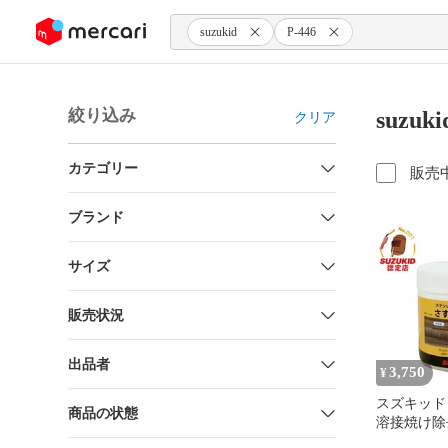
ンツにスキップ
suzukid
P-446
絞り込み
suzuk
クリア
カテゴリー
販売
ブランド
サイズ
販売状況
出品者
3,750
¥
スズキッド
商品の状態
溶接焼け除
れい P-44