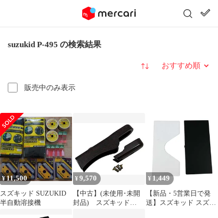
suzukid P-495 の検索結果
並び替え
販売中のみ表示
11,500
9,570
1,449
¥
¥
¥
スズキッド SUZUKID
【中古】(未使用･未開
【新品・5営業日で発
半自動溶接機
封品) スズキッド
送】スズキッド スズキ
(SUZUKID) P-42用先端
ット Ｐ－１２４用替え