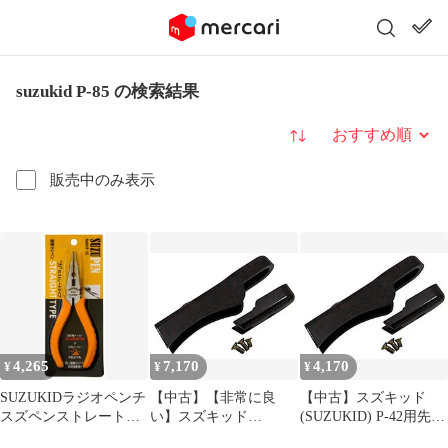
suzukid P-85 の検索結果
並び替え
販売中のみ表示
4,265
7,170
4,170
¥
¥
¥
SUZUKIDラジオペンチ
【中古】【非常に良
【中古】スズキッド
スズペンストレートタ
い】スズキッド
(SUZUKID) P-42用先端
イプ溶接用P-85
(SUZUKID) P-42用先端
カバー交換SET P-481