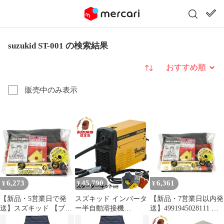
suzukid ST-001 の検索結果
並び替え
販売中のみ表示
6,273
45,790
6,361
¥
¥
¥
【新品・5営業日で発
スズキッド インバータ
【新品・7営業日以内発
送】スズキッド 【ブラ
ー半自動溶接機
送】4991945028111 ス
ンド】:スズキット 【商
Buddy140 SBD-140＋ス
ズキット スターターキ