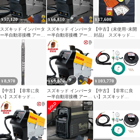
電器 SUZUKID]
ル/100V)
57,120
66,810
17,600
¥
¥
¥
スズキッド インバータ
スズキッド インバータ
【中古】(未使用･未開
ー半自動溶接機 アーキ
ー半自動溶接機 アーキ
封品) スズキッド
ュリー80ノヴァ SAYI-
ュリー80ノヴァ SAYI-
(SUZUKID) 半自動溶接
80NMW チャコール/別
80NMW チャコール/別
用スタータキット ST-
注カラー＋スターター
注カラー＋自動遮光面
001 60wa65s
キット (100Vノンガス
＋スターターキット
専用) [スター電器
(100Vノンガス専用)
SUZUKID]
8,970
69,870
103,770
¥
¥
¥
【中古】【非常に良
スズキッド インバータ
【中古】【非常に良
い】スズキッド
ー半自動溶接機 アーキ
い】スズキッド
(SUZUKID) T-1
ュリー80ノヴァ SAYI-
(SUZUKID) SIG-140用
2.0φ*230mm 5本 PT-01
80N＋自動遮光面＋ス
アルミCキット SIG-CK
2mvetro
ターターキット (100V
rdzdsi3
ノンガス専用) [スター
電器 SUZUKID]