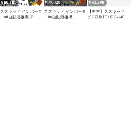
60,180
37,020
92,290
¥
¥
¥
スズキッド インバータ
スズキッド インバータ
【中古】スズキッド
ー半自動溶接機 アーキ
ー半自動溶接機
(SUZUKID) SIG-140用
ュリー80ノヴァ SAYI-
Buddy80 SBD-80MW チ
アルミCキット SIG-CK
80N＋スターターキッ
ャコール/別注カラー＋
rdzdsi3
ト (100Vノンガス専用)
スターターキット
[スター電器 SUZUKID]