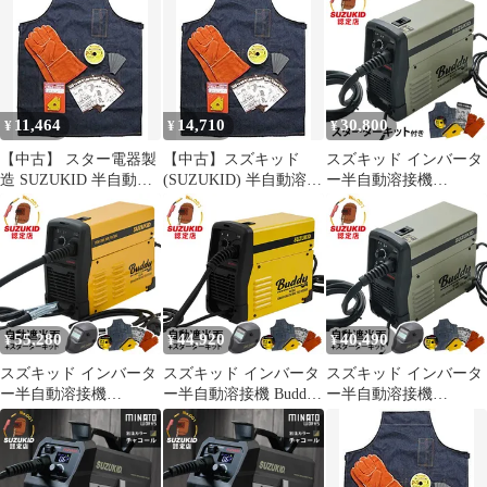
品名】:スターターキッ
ターターキット
ット 半自動用 ST－001
ト(半自動用) 【規
(100V200V兼用/ノンガ
スズキッド 半自動溶接
格】:ST-001
ス専用) [スター電器
用スタータキット スタ
SUZUKID]
ー電器製造 半自動溶接
機用スターターキット
【沖縄離島販売不可】
11,464
14,710
30,800
¥
¥
¥
【中古】 スター電器製
【中古】スズキッド
スズキッド インバータ
造 SUZUKID 半自動溶
(SUZUKID) 半自動溶接
ー半自動溶接機
接用 スタータキット
用スタータキット ST-
Buddy80 SBD-80MG＋
ST-001
001 khxv5rg
スターターキットST-
001 (モスグリーン ネッ
ト限定モデル/100V)
55,280
44,920
40,490
¥
¥
¥
スズキッド インバータ
スズキッド インバータ
スズキッド インバータ
ー半自動溶接機
ー半自動溶接機 Buddy
ー半自動溶接機
Buddy140 SBD-140＋自
SBD-80＋自動遮光面＋
Buddy80 SBD-80MG＋
動遮光面＋スターター
スターターキット ネッ
自動遮光面＋スタータ
キット (100V200V兼用/
ト限定モデル (100V/ノ
ーキット (モスグリー
ノンガス専用) [スター
ンガス専用)
ン ネット限定モデ