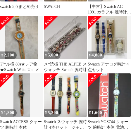
swatch 5点まとめ売り
SWATCH
【中古】Swatch AG
1991 カラフル 腕時計
クォーツ
2,200
5,000
4,800
¥
¥
¥
ア*ル様 80s★レア物
メ*読様 THE ALFEE ス
Swatch アナログ時計 4
★Swatch Wake Up! メン
ウォッチ Swatch 腕時計
点セット
ズクォーツ腕時計
1,800
5,200
1,600
¥
¥
¥
Swatch ACCESS クォー
Swatch スウォッチ 腕時
Swatch YGS744 クォー
ツ 腕時計 本体
計 4本セット ジャン
ツ 腕時計 本体 電池切