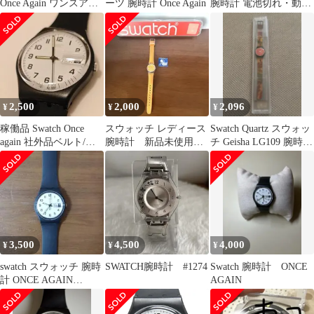
Once Again ワンスアゲ
ーツ 腕時計 Once Again
腕時計 電池切れ・動作
イン クォーツ 腕時計 |
未確認
ブラック | メンズ
2,500
2,000
2,096
¥
¥
¥
稼働品 Swatch Once
スウォッチ レディース
Swatch Quartz スウォッ
again 社外品ベルト/社
腕時計 新品未使用
チ Geisha LG109 腕時計
外品尾錠
新品電池交換済みケー
メンズ
ス付 動作無保証
3,500
4,500
4,000
¥
¥
¥
swatch スウォッチ 腕時
SWATCH腕時計 #1274
Swatch 腕時計 ONCE
計 ONCE AGAIN
AGAIN
GB743-S26