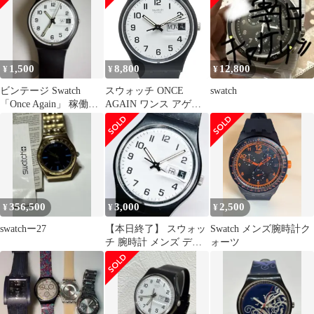
1,500
8,800
12,800
¥
¥
¥
ビンテージ Swatch
スウォッチ ONCE
swatch
「Once Again」 稼働確
AGAIN ワンス アゲイ
認済み
ン GB743-S26 ブラック
プラスチック メンズ
Swatch【1-0199360】
356,500
3,000
2,500
¥
¥
¥
swatchー27
【本日終了】 スウォッ
Swatch メンズ腕時計ク
チ 腕時計 メンズ デイ
ォーツ
デイト スイス製 GB743