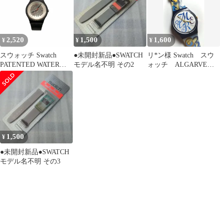
2,520
1,500
1,600
¥
¥
¥
スウォッチ Swatch
●未開封新品●SWATCH
リ*ン様 Swatch スウ
PATENTED WATER
モデル名不明 その2
ォッチ ALGARVE
RESISTANT メンズ 表
GN128 腕時計
記無
1,500
¥
●未開封新品●SWATCH
モデル名不明 その3