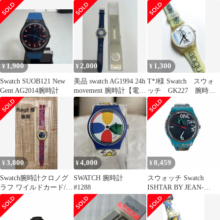
ク品
れ
1,900
2,000
1,300
¥
¥
¥
Swatch SUOB121 New
美品 swatch AG1994 24h
T*J様 Swatch スウォ
Gent AG2014腕時計
movement 腕時計【電池
ッチ GK227 腕時
交換済】
計 1996年 希少
3,800
4,000
8,459
¥
¥
¥
Swatch腕時計クロノグ
SWATCH 腕時計
スウォッチ Swatch
ラフ ワイルドカード/90
#1288
ISHTAR BY JEAN-
年代ヴィンテージ
MICHEL BASQUIAT メ
ンズ 表記無