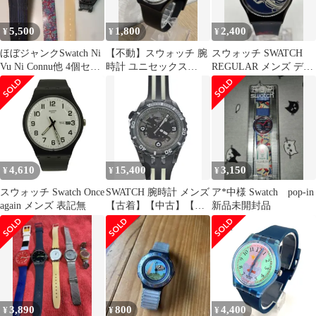
5,500
1,800
2,400
¥
¥
¥
ほぼジャンクSwatch Ni
【不動】スウォッチ 腕
スウォッチ SWATCH
Vu Ni Connu他 4個セッ
時計 ユニセックス
REGULAR メンズ デッ
ト
GB743-S26 シンプル
ドストック
4,610
15,400
3,150
¥
¥
¥
スウォッチ Swatch Once
SWATCH 腕時計 メンズ
ア*中様 Swatch pop-in
again メンズ 表記無
【古着】【中古】【送
新品未開封品
料無料】
3,890
800
4,400
¥
¥
¥