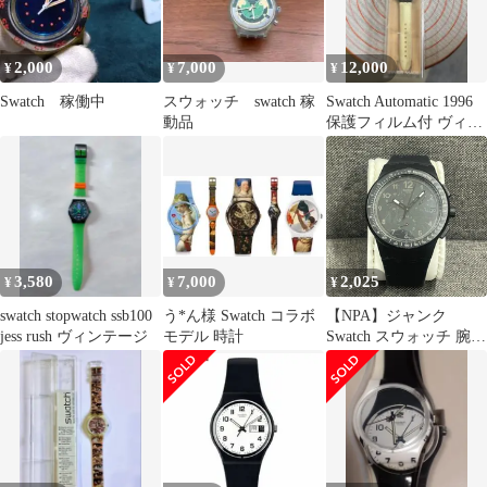
2,000
7,000
12,000
¥
¥
¥
Swatch 稼働中
スウォッチ swatch 稼
Swatch Automatic 1996
動品
保護フィルム付 ヴィン
テージ
3,580
7,000
2,025
¥
¥
¥
swatch stopwatch ssb100
う*ん様 Swatch コラボ
【NPA】ジャンク
jess rush ヴィンテージ
モデル 時計
Swatch スウォッチ 腕時
計 AG2011