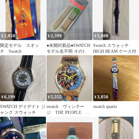
2,850
2,399
5,000
¥
¥
¥
限定モデル スオッ
●未開封新品●SWATCH
Swatch スウォッチ
チ Swatch
モデル名不明 その1
HIGH BEAM ケース付
6,199
5,555
3,850
¥
¥
¥
SWATCH デイデイト ジ
swatch ヴィンテー
swatch quartz
ャンク スウォッチ
ジ THE PEOPLE 総
生産本数1億本達成記念
モデル