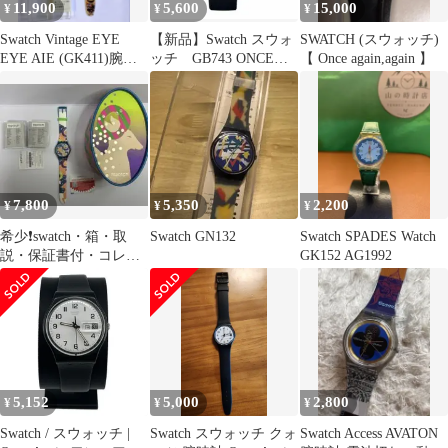
11,900
5,600
15,000
¥
¥
¥
Swatch Vintage EYE
【新品】Swatch スウォ
SWATCH (スウォッチ)
EYE AIE (GK411)腕時
ッチ GB743 ONCE
【 Once again,again 】
計
AGAIN
7,800
5,350
2,200
¥
¥
¥
希少❗️swatch・箱・取
Swatch GN132
Swatch SPADES Watch
説・保証書付・コレク
GK152 AG1992
ター保存品・稼働品・
ユニセックス
5,152
5,000
2,800
¥
¥
¥
Swatch / スウォッチ |
Swatch スウォッチ クォ
Swatch Access AVATON