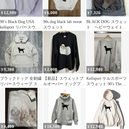
12,900
6,000
7,326
¥
¥
¥
90’s Black Dog USA
90s dog black lab sweat
BLACK DOG スウェッ
kellsport リバースウィ
スウェット
ト ヘビーウェイト
ーブ古着
古着 あと染め ブラ
ック
9,380
2,000
12,980
¥
¥
¥
ブラックドッグ 全刺繍
【新品】スウェットプ
Kellsport ケルスポーツ
リバースウィーブ スウ
ルオーバー ドッグプリ
スウェット 90's The
ェットパーカー L相当
ント ブラック XL
Black Dog ザ ブラック
6508
ドッグ USA製 サイズL
グレー
4,400
16,500
12,980
¥
¥
¥