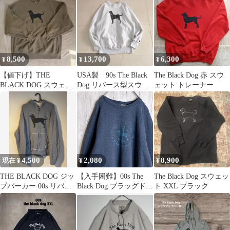
8,500
13,700
6,300
¥
¥
¥
【値下げ】THE
USA製 90s The Black
The Black Dog 赤 スウ
BLACK DOG スウェッ
Dog リバース型スウェ
ェット トレーナー
ト
ット
4,500
2,080
8,900
現在 ¥
¥
¥
THE BLACK DOG ジッ
【入手困難】00s The
The Black Dog スウェッ
プパーカー 00s リバー
Black Dog ブラッグドッ
ト XXL ブラック
ス型
グ スウェット ネイビー
aiko着用 #448