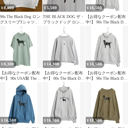
8,000
5,500
16,500
¥
¥
¥
90s The Black Dog ロン
THE BLACK DOG ザ・
【お得なクーポン配布
グスリーブTシャツ
ブラックドッグ ロンT
中!】 90s The Black Dog
USA製
長袖
ドッグ プリント スウェ
ット フード パーカー
メンズ レディース XL
程/ ヘビーウェイト 犬
トレーナー 大きいサイ
ズ 灰
8,300
14,300
16,500
¥
¥
¥
【お得なクーポン配布
【お得なクーポン配布
【お得なクーポン配布
中!】 90s USA製 The
中!】 00s The Black Dog
中!】 90s The Black Dog
Black Dog ドッグ イラ
ドッグ 刺繍 スウェット
ドッグ プリント ハイネ
スト プリント Tシャツ
メンズ レディース S /
ック スウェット メンズ
メンズ レディース L /
古着 00年代 オールド
レディース L オールド
オールド アニマル キャ
ヘビーウェイト トレー
犬 裏起毛 トレーナー
ラクター シングルステ
ナー 犬 裏起毛 前V グ
リバース タイプ 厚手
ッチ 緑
レー
灰
16,500
16,500
10,500
¥
¥
¥