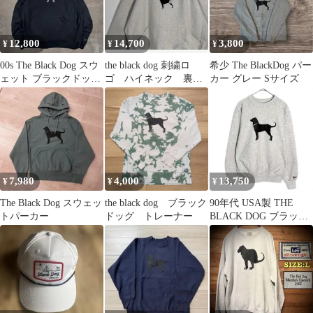
12,800
14,700
3,800
¥
¥
¥
00s The Black Dog スウ
the black dog 刺繍ロ
希少 The BlackDog パー
ェット ブラックドッグ
ゴ ハイネック 裏起
カー グレー Sサイズ
XXL 裏起毛
毛 スウェット
7,980
4,000
13,750
¥
¥
¥
The Black Dog スウェッ
the black dog ブラック
90年代 USA製 THE
トパーカー
ドッグ トレーナー
BLACK DOG ブラック
ドッグ スウェット グレ
ー(メンズ M)中古 古着
Y6335