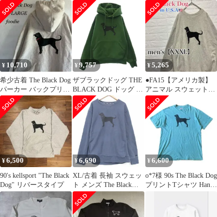
イズ
ットン 半袖
ィーブグランジフェー
ド水色
10,710
9,757
5,265
¥
¥
¥
希少古着 The Black Dog
ザブラックドッグ THE
●FA15【アメリカ製】
パーカー バックプリン
BLACK DOG ドッグ プ
アニマル スウェットシ
ト 肉厚 XXL
リント スウェット プル
ャツ グレー系 メンズ
オーバー パーカー グリ
【XXXL】
ーン系 M【中古】
6,500
6,690
6,600
¥
¥
¥
90's kellsport "The Black
XL/古着 長袖 スウェッ
o*7様 90s The Black Dog
Dog" リバースタイプ
ト メンズ The Black
プリントTシャツ Hanes
Dog 大きいサイズ クル
レア
ーネック 濃グレー
26mar03