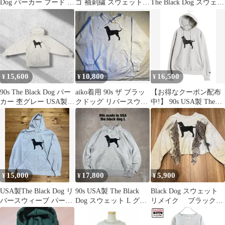
Dog パーカー フード グ
ゴ 袖刺繍 スウェット
The Black Dog スウェッ
レー L
トレーナー ネイビー L
ト トレーナー L紺
6507
15,600
10,800
16,500
¥
¥
¥
90s The Black Dog パー
aiko着用 90s ザ ブラッ
【お得なクーポン配布
カー 杢グレー USA製 L
クドッグ リバースウィ
中!】 90s USA製 The
サイズ
ーブ スウェット
Black Dog ドッグ プリ
ント スウェット フード
パーカー メンズ レディ
ース L / オールド ヘビ
ーウェイト 裏起毛 トレ
ーナー
15,000
17,800
5,900
¥
¥
¥
USA製The Black Dog リ
90s USA製 The Black
Black Dog スウェット
バースウィーブ パーカ
Dog スウェット L グレ
リメイク ブラックド
ー90s
ー 裏起毛
ッグ aiko