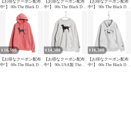
【お得なクーポン配布
【お得なクーポン配布
【お得なクーポン配布
中!】 00s The Black Dog
中!】 00s The Black Dog
中!】 90s The Black Dog
ドッグ プリント スウェ
ドッグ 刺繍 ハイネック
ドッグ プリント スウェ
ット フード パーカー
スウェット メンズ レデ
ット メンズ レディース
メンズ レディース S /
ィース L オールド 裏起
L / 古着 オールド トレ
オールド ヘビーウェイ
毛 トレーナー リバース
ーナー 裏起毛 ヘビーウ
ト 犬 裏起毛 トレーナ
タイプ ヘビーウェイト
ェイト リバース タイプ
ー 青
16,500
14,300
16,500
¥
¥
¥
【お得なクーポン配布
【お得なクーポン配布
【お得なクーポン配布
中!】 00s The Black Dog
中!】 90s USA製 The
中!】 00s The Black Dog
ドッグ プリント スウェ
Black Dog ドッグ プリ
ドッグ プリント ハイネ
ット フード パーカー
ント スウェット メンズ
ック スウェット メンズ
メンズ レディース L /
レディース L オールド
レディース XS / オール
オールド ヘビーウェイ
トレーナー 裏起毛 ヘビ
ド ヘビーウェイト 犬
ト 犬 裏起毛 トレーナ
ーウェイト リバース タ
裏起毛 トレーナー グレ
ー
イプ
ー