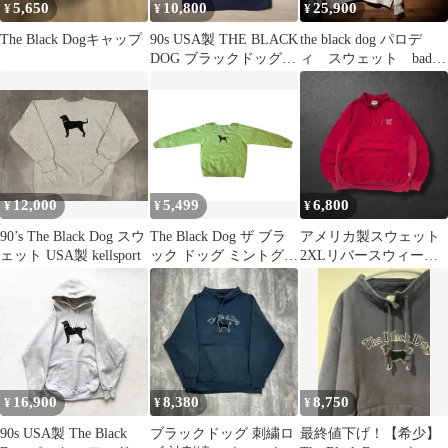
5,650
10,800
25,900
¥
¥
¥
The Black Dogキャップ
90s USA製 THE BLACK
the black dog パロデ
DOG ブラックドッグス
ィ スウェット bad
ウェットネイビー
dog L トレーナー
12,000
5,499
6,800
¥
¥
¥
90’s The Black Dog スウ
The Black Dog ザ ブラ
アメリカ製スウェット
ェット USA製 kellsport
ック ドッグ ミントグリ
2XLリバースウィーブ
ーン スウェット L
kellsportスタンドカラー
レッド
16,900
8,380
8,750
¥
¥
¥
90s USA製 The Black
ブラックドッグ 刺繍ロ
最終値下げ！【希少】