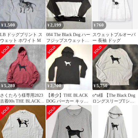
1,500
2,199
760
¥
¥
¥
LB ドッグプリント ス
084 The Black Dog ハー
スウェットプルオーバ
ウェット ホワイト M
フジップスウェット
ー 長袖 ドッグ
ツートン ワッペン
5,280
2,700
5,750
¥
¥
¥
さくたろう様専用2823
​【希少】THE BLACK
o*n様 【The Black Dog
古着00s THE BLACK
DOG パーカー キッズ
ロングスリーブTシャ
DOGスウェットパーカ
150 黒 刺繍ロゴ古着
ツ グレー XL】