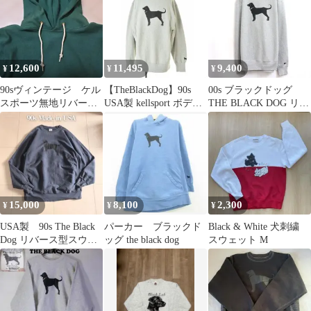
12,600
11,495
9,400
¥
¥
¥
90sヴィンテージ ケル
【TheBlackDog】90s
00s ブラックドッグ
スポーツ無地リバース
USA製 kellsport ボディ
THE BLACK DOG リバ
ウィーブ型パーカー緑
ブラックドッグ長袖ス
ースタイプ スウェット
ツートンM
ウェット
トレーナー メンズ 表記
XXLサイズ
15,000
8,100
2,300
¥
¥
¥
USA製 90s The Black
パーカー ブラックド
Black & White 犬刺繍
Dog リバース型スウェ
ッグ the black dog
スウェット M
ット XL ナス紺