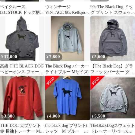
ベイクルーズ
ヴィンテージ
90s The Black Dog ドッ
B.C.STOCK ドッグ柄
VINTAGE 90s Kellsport
グ プリント スウェット
アソートクルーネック
ケルスポーツ The Black
フード パーカー M / 90
スウェット
Dog Reverse Type Sweat
年代 オールド RW タイ
Parka ザ ブラック ドッ
プ リバース 犬 プルオ
グ リバース タイプ ス
ーバー トレーナー
ウェット パーカー フー
ディ L 灰 グレー
260409
37,000
7,800
5,600
¥
¥
¥
高級 THE BLACK DOG
The Black Dog パーカー
【The Black Dog】グラ
ヘビーオンス フェード
ライトブルー Mサイズ
フィックパーカー ダー
パーカー
クグレー
3,380
4,000
5,500
¥
¥
¥
THE DOG 犬プリント
the black dog プリントt
TheBlackDogスウェット
赤 長袖トレーナー Mサ
シャツ M ブルー コ
トレーナーリバースウ