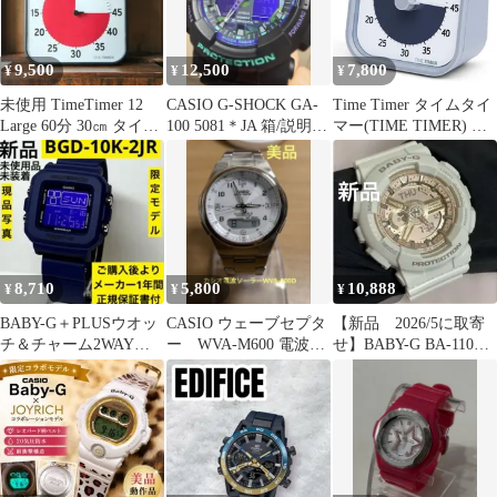
9,500
12,500
7,800
¥
¥
¥
未使用 TimeTimer 12
CASIO G-SHOCK GA-
Time Timer タイムタイ
Large 60分 30㎝ タイマ
100 5081＊JA 箱/説明書
マー(TIME TIMER) 勉
ー
付き 動作品
強タイマー MOD Home
Edition モッド ペールグ
レー 9cm 60分 学習アラ
ーム TTM9-HPS-We
8,710
5,800
10,888
¥
¥
¥
BABY-G＋PLUSウオッ
CASIO ウェーブセプタ
【新品 2026/5に取寄
チ＆チャーム2WAYス
ー WVA-M600 電波ソ
せ】BABY-G BA-110X-
タイルBGD-10K-2JR
ーラー 白文字盤 美品
7A1JF ホワイト