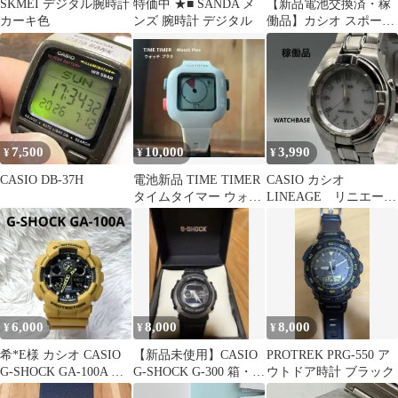
SKMEI デジタル腕時計
特価中 ★■ SANDA メ
【新品電池交換済・稼
カーキ色
ンズ 腕時計 デジタル
働品】カシオ スポーツ
ギア WS-2000H 歩数計
付き
7,500
10,000
3,990
¥
¥
¥
CASIO DB-37H
電池新品 TIME TIMER
CASIO カシオ
タイムタイマー ウォッ
LINEAGE リニエー
チ プラス グレー 腕時
ジ LCW-M200 ソー
計
ラー
6,000
8,000
8,000
¥
¥
¥
希*E様 カシオ CASIO
【新品未使用】CASIO
PROTREK PRG-550 ア
G-SHOCK GA-100A イ
G-SHOCK G-300 箱・説
ウトドア時計 ブラック
エロー 稼働品
明書付 生産終了品