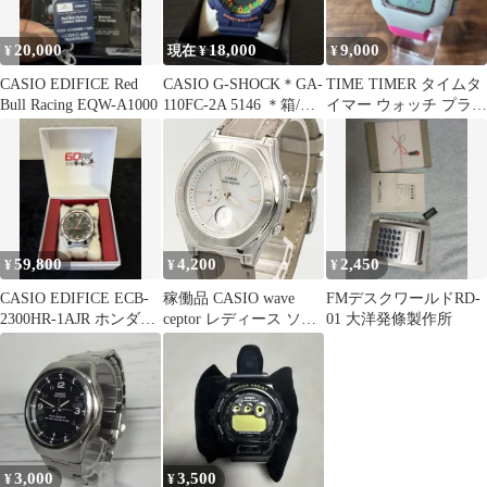
20,000
18,000
9,000
¥
現在 ¥
¥
CASIO EDIFICE Red
CASIO G-SHOCK＊GA-
TIME TIMER タイムタ
Bull Racing EQW-A1000
110FC-2A 5146 ＊箱/説
イマー ウォッチ プラス
明書付
腕時計 ベリー スモール
59,800
4,200
2,450
¥
¥
¥
CASIO EDIFICE ECB-
稼働品 CASIO wave
FMデスクワールドRD-
2300HR-1AJR ホンダ限
ceptor レディース ソー
01 大洋発條製作所
定
ラー 腕時計
3,000
3,500
¥
¥