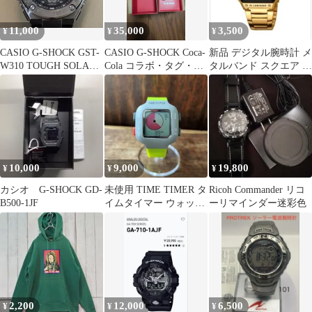
11,000
35,000
3,500
¥
¥
¥
CASIO G-SHOCK GST-
CASIO G-SHOCK Coca-
新品 デジタル腕時計 メ
W310 TOUGH SOLAR
Cola コラボ・タグ・説
タルバンド スクエア カ
シルバー
明書付き
ラー：ゴールド
10,000
9,000
19,800
¥
¥
¥
カシオ G-SHOCK GD-
未使用 TIME TIMER タ
Ricoh Commander リコ
B500-1JF
イムタイマー ウォッチ
ーリマインダー迷彩色
プラス グリーン 腕時計
2,200
12,000
6,500
¥
¥
¥