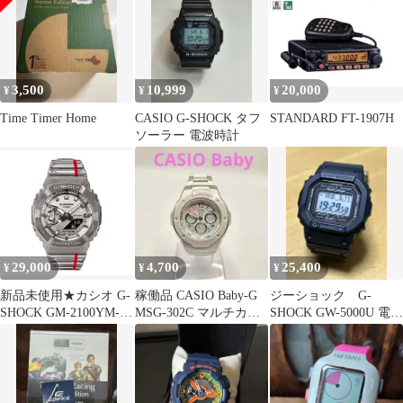
3,500
10,999
20,000
¥
¥
¥
Time Timer Home
CASIO G-SHOCK タフ
STANDARD FT-1907H
ソーラー 電波時計
29,000
4,700
25,400
¥
¥
¥
新品未使用★カシオ G-
稼働品 CASIO Baby-G
ジーショック G-
SHOCK GM-2100YM-
MSG-302C マルチカラ
SHOCK GW-5000U 電波
8AJF マールボロ限定
ー ホワイト
ソーラー LEDバック
ライト