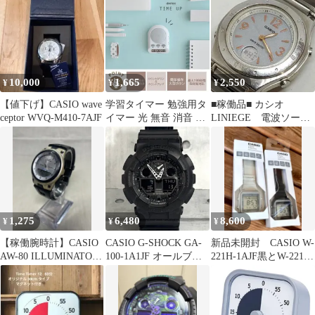
10,000
1,665
2,550
¥
¥
¥
【値下げ】CASIO wave
学習タイマー 勉強用タ
■稼働品■ カシオ
ceptor WVQ-M410-7AJF
イマー 光 無音 消音 ア
LINIEGE 電波ソーラ
ラーム切替機能付き カ
ー レディース腕時計
ウントアップダウン
33J
1,275
6,480
8,600
¥
¥
¥
【稼働腕時計】CASIO
CASIO G-SHOCK GA-
新品未開封 CASIO W-
AW-80 ILLUMINATOR
100-1A1JF オールブラ
221H-1AJF黒とW-221H-
TELEMEMO
ック カシオ Gショック
8AJF白の2本
【稼働／美品】管理
W130