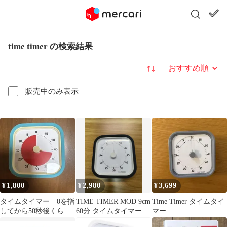
time timer の検索結果
並び替え
販売中のみ表示
1,800
2,980
3,699
¥
¥
¥
タイムタイマー 0を指
TIME TIMER MOD 9cm
Time Timer タイムタイ
してから50秒後くらい
60分 タイムタイマー チ
マー
にならないと音が鳴ら
ャコールグレイ