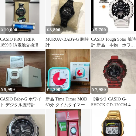
画面デジタルタイマー
正逆計時 勉強タイマー
薬リマインダー マグネ
ット設置 音量調整 料理
勉強 介護
10,000
3,800
5,700
¥
¥
¥
CASIO PRO TREK
MURUA×BABY-G 腕時
CASIO Tough Solar 腕時
1899※JA電池交換済
計
計 新品 本物 ホワイ
ト
5,999
4,200
7,980
¥
¥
¥
CASIO Baby-G ホワイ
新品 Time Timer MOD
【希少】CASIO G-
ト デジタル腕時計
60分 タイムタイマー ス
SHOCK GD-120CM-4JF
カイブルー 9㎝
赤迷彩