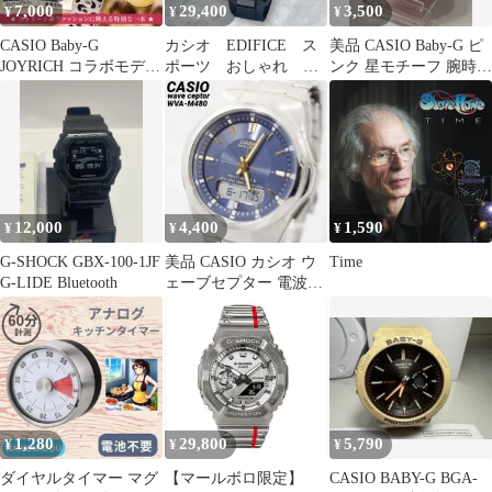
7,000
29,400
3,500
¥
¥
¥
CASIO Baby-G
カシオ EDIFICE ス
美品 CASIO Baby-G ピ
JOYRICH コラボモデル
ポーツ おしゃれ 人
ンク 星モチーフ 腕時計
腕時計
気 高性能
BGA-103
12,000
4,400
1,590
¥
¥
¥
G-SHOCK GBX-100-1JF
美品 CASIO カシオ ウ
Time
G-LIDE Bluetooth
ェーブセプター 電波ソ
ーラー アナデジ メンズ
1,280
29,800
5,790
¥
¥
¥
ダイヤルタイマー マグ
【マールボロ限定】
CASIO BABY-G BGA-