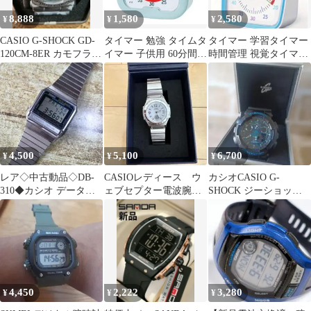
8,888
1,580
2,580
¥
¥
¥
CASIO G-SHOCK GD-
タイマー 勉強 タイムタ
タイマー 学習タイマー
120CM-8ER カモフラー
イマー 子供用 60分間
時間管理 視覚タイマー
ジュ
時間管理 簡単操作
勉強タイマー タイムタ
ブルー
イマー 子供 勉強 知育
可視化タイマー 実感タ
イマー 自宅学習 テレワ
ーク タスク管理 静か
おしゃれ プレゼント用
送料無料 1043
4,500
5,100
6,700
¥
¥
¥
レア◇中古動品◇DB-
CASIOレディース ウ
カシオCASIO G-
310◆カシオ データバ
ェブセプター電波腕時
SHOCK ジーショック
ンク テレメモ30◇フロ
計 5575/5643 ホワイト
カモフラー迷彩柄 人
ントボタン
気爆発中
4,450
2,222
3,280
¥
¥
¥