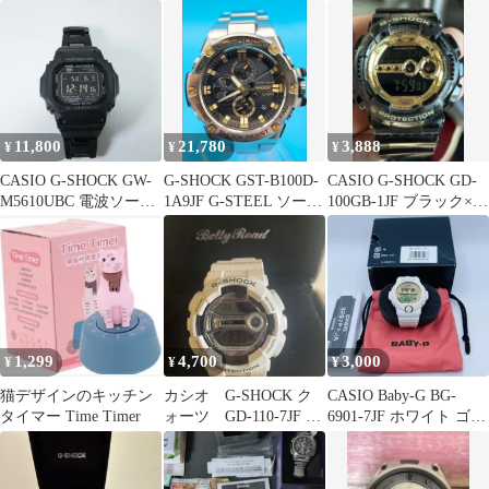
メタリック ミッドナイ
ルー
ト 学習タイマー 時間管
理 TTM9-HMM-W
11,800
21,780
3,888
¥
¥
¥
CASIO G-SHOCK GW-
G-SHOCK GST-B100D-
CASIO G-SHOCK GD-
M5610UBC 電波ソーラ
1A9JF G-STEEL ソーラ
100GB-1JF ブラック×ゴ
ー
ー
ールド 稼動品
1,299
4,700
3,000
¥
¥
¥
猫デザインのキッチン
カシオ G-SHOCK ク
CASIO Baby-G BG-
タイマー Time Timer
ォーツ GD-110-7JF お
6901-7JF ホワイト ゴー
値下げ
ルド