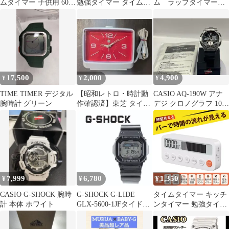
ムタイマー 子供用 60分
勉強タイマー タイムタ
ム ラップタイマー
間 時間管理 ピンク
イマー 60分 デジタルタ
計測器、高性能（1000
イマー 学習アラーム ラ
分の1秒）
ーニングタイマー 勉強
受験 テスト 時計 タイ
マーストップウォッチ
キッズ 大人 小学生
17,500
2,000
4,900
¥
¥
¥
TIME TIMER デジタル
【昭和レトロ・時計動
CASIO AQ-190W アナ
腕時計 グリーン
作確認済】東芝 タイム
デジ クロノグラフ 10気
スイッチ TWM-710
圧防水 電池交換済
60Hz専用
7,999
6,780
1,350
¥
¥
¥
CASIO G-SHOCK 腕時
G-SHOCK G-LIDE
タイムタイマー キッチ
計 本体 ホワイト
GLX-5600-1JFタイドグ
ンタイマー 勉強タイマ
ラフ ムーンデータ
ー カウントダウン 進捗
バー可視化タイマー 大