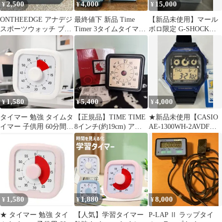
2,500
4,000
15,000
¥
¥
¥
ONTHEEDGE アナデジ
最終値下 新品 Time
【新品未使用】マール
スポーツウォッチ ブラ
Timer 3タイムタイマー
ボロ限定 G-SHOCK
ック
ポケット 60分 黒
GA-110-1AJF
1,580
5,400
4,000
¥
¥
¥
タイマー 勉強 タイムタ
【正規品】TIME TIME
★新品未使用【CASIO
イマー 子供用 60分間
8インチ(約19cm) アラ
AE-1300WH-2AVDF】
時間管理 オフィス 家
ーム付 タイムタイマ
デジタル腕時計 ブルー
庭 白
ー
1,580
1,880
8,000
¥
¥
¥
★ タイマー 勉強 タイ
【人気】学習タイマー
P-LAP Ⅱ ラップタイ