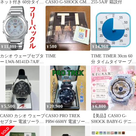
ネット付き 60分タイマ
CASIO G-SHOCK GM-
255-5AJF 箱説付
ー 60分計 電池不要 磁
2100YM-8AJF
気
11,111
580
14,960
¥
¥
¥
カシオ ウェーブセプタ
TIME
TIME TIMER 30cm 60
ー LWA-M141D-7AJF銀
分 タイムタイマー ブル
色 シルバー レディース
ー/ブルー 時間管理 学
習タイマー TT12C-BL-
W 正規品送料無料
864d318d
5,500
20,900
6,800
¥
¥
¥
CASIO カシオ ウェーブ
CASIO PRO TREK
【美品】CASIO G-
セプター 電波ソーラー
PRW-6600Y 電波ソーラ
SHOCK BABY-G デニム
WVQ-M410 説明書付♪
ー マルチバンド6
柄 腕時計 稼働品