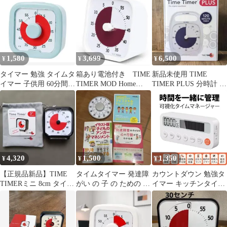
ない
1,580
3,699
6,500
¥
¥
¥
タイマー 勉強 タイムタ
箱あり電池付き TIME
新品未使用 TIME
イマー 子供用 60分間
TIMER MOD Home
TIMER PLUS 分時計 ビ
時間管理 簡単操作
Edition
ジュアルタイマー 120
ブルー
分
4,320
1,500
1,350
¥
¥
¥
【正規品新品】TIME
タイムタイマー 発達障
カウントダウン 勉強タ
TIMERミニ 8cm タイム
がい の 子 の ための 育
イマー キッチンタイマ
タイマーTT03B-W
児本
ー タイムタイマー 進度
バー付きタイマー 正倒
計時＆時計機能搭載 大
画面デジタルタイマー