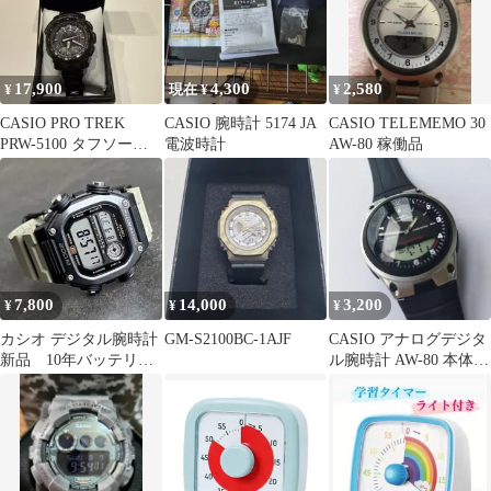
17,900
4,300
2,580
¥
現在 ¥
¥
CASIO PRO TREK
CASIO 腕時計 5174 JA
CASIO ￼TELEMEMO 30
PRW-5100 タフソーラ
電波時計
AW-80 稼働品
ー 電波時計
7,800
14,000
3,200
¥
¥
¥
カシオ デジタル腕時計
GM-S2100BC-1AJF
CASIO アナログデジタ
新品 10年バッテリ
ル腕時計 AW-80 本体
ー 海外輸入メンズモ
チプカシ20
デル 希少品