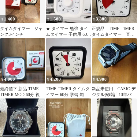
学生 キッチン 勉強 料
理 時間管理用 静音設計
1,400
1,580
3,880
¥
¥
¥
タイムタイマー ジャ
★ タイマー 勉強 タイ
正規品 TIME TIMER
ンク3インチ
ムタイマー 子供用 60分
タイムタイマー 直径
間 時間管理 オフィス
30センチ 60分
家庭
4,000
4,200
4,900
¥
¥
¥
最終値下 新品 TIME
TIME TIMER タイムタ
新品未使用 CASIO デ
TIMER MOD 60分 視覚
イマー 60分 学習 知育
ジタル腕時計 10年バッ
タイマー チャコール
タイマー アラーム付き
テリー【国内正規品】