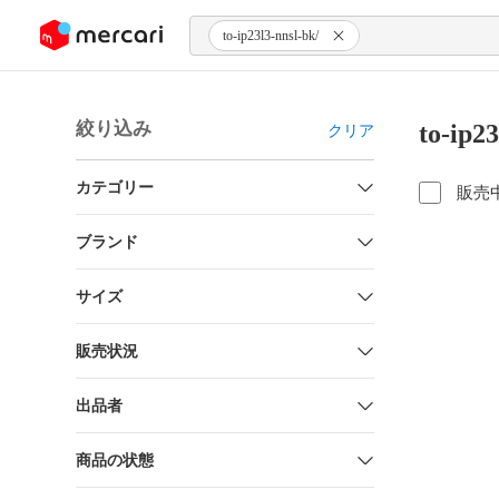
ンツにスキップ
to-ip23l3-nnsl-bk/
絞り込み
to-ip
クリア
カテゴリー
販売
ブランド
サイズ
販売状況
出品者
商品の状態