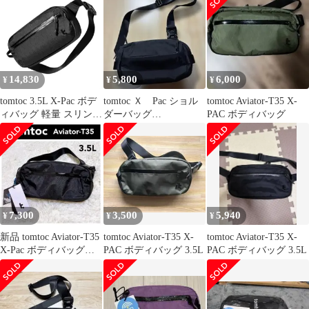
グ 斜めがけバッグ メン
ズ レディース 撥水 旅
行 お出掛け | RFIDブロ
ッキング機能 サイクリ
ング アウトドア 散歩
pms 0d03c489
14,830
5,800
6,000
¥
¥
¥
tomtoc 3.5L X-Pac ボデ
tomtoc Ｘ Pac ショル
tomtoc Aviator-T35 X-
ィバッグ 軽量 スリング
ダーバッグ
PAC ボディバッグ
バッグ ショルダーバッ
金属バッ
グ 斜めがけバッグ メン
クル
ズ レディース 撥水 旅
行 お出掛け サイクリン
グ アウトドア 散歩 ブ
ラック送料無料
0cc29cab
7,300
3,500
5,940
¥
¥
¥
新品 tomtoc Aviator-T35
tomtoc Aviator-T35 X-
tomtoc Aviator-T35 X-
X-Pac ボディバッグ
PAC ボディバッグ 3.5L
PAC ボディバッグ 3.5L
3.5L