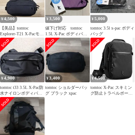
4,500
3,500
5,000
¥
¥
¥
【美品】tomtoc
値下げ対応 tomtoc
tomtoc 3.5l x-pac ボディ
Explorer-T21 X-Pacモデ
1.5L X-Pac ボディバッ
バッグ
ル
グ パープル
4,900
3,400
4,500
¥
¥
¥
tomtoc t33 3.5L X-Pac防
tomtoc ショルダーバッ
tomtoc X-Pac スキミン
水ナイロンボディバッ
グ ブラック xpac
グ防止トラベルポーチ
グブラック
aviator t-37