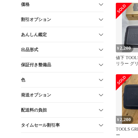
価格
割引オプション
あんしん鑑定
2,200
¥
出品形式
値下 TOOLS
リラー グ
保証付き整備品
ピ冊子 黒 
色
発送オプション
配送料の負担
2,200
¥
タイムセール割引率
TOOLS G
ー