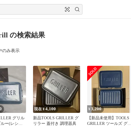
grill の検索結果
中のみ表示
0
4,100
3,200
現在 ¥
¥
RILLER グリル
新品TOOLS GRILLER グ
【新品未使用】TOOLS
ブルー(レシピ
リラー 蓋付き 調理器具
GRILLER ツールズ グ
ラー ネイビー