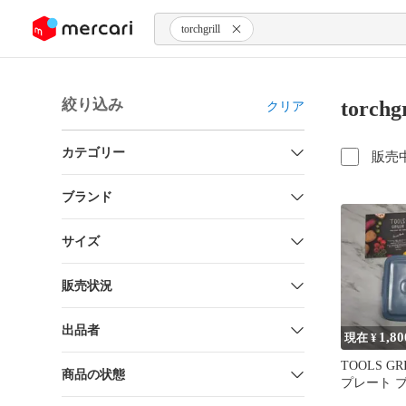
ンツにスキップ
torchgrill
絞り込み
torch
クリア
カテゴリー
販売
ブランド
サイズ
販売状況
出品者
1,80
現在 ¥
TOOLS G
商品の状態
プレート 
付き)