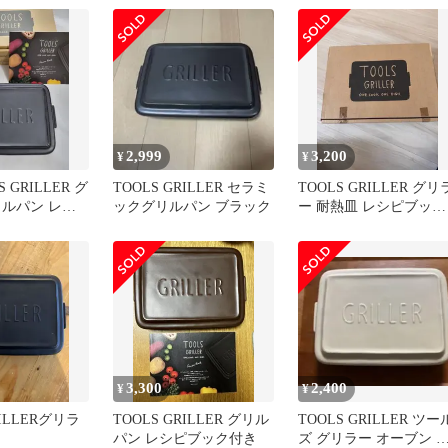
2,999
3,200
¥
¥
 GRILLER グ
TOOLS GRILLER セラミ
TOOLS GRILLER グリ
リルパン レシ
ックグリルパン ブラック
ー 耐熱皿 レシピブック
箱なし
付 新品
3,300
2,400
¥
¥
RILLERグリラ
TOOLS GRILLER グリル
TOOLS GRILLER ツー
パン レシピブック付き
ズ グリラー オーブン 