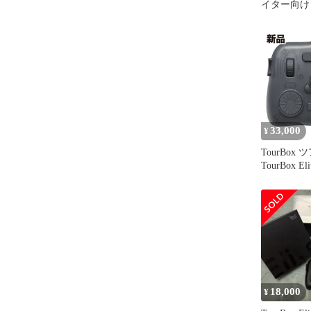
イター向け
ー
33,000
¥
TourBox ツアーボックス
TourBox 
ーセント
TOURBOXE
(2585121)
18,000
¥