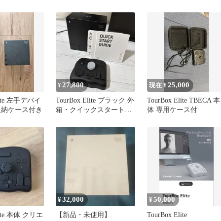
左手デバイス
27,800
25,000
¥
現在 ¥
Elite 左手デバイ
TourBox Elite ブラック 外
TourBox Elite TBECA 本
収納ケース付き
箱・クイックスタートガ
体 専用ケース付
イド有
32,000
50,000
¥
¥
lite 本体 クリエ
【新品・未使用】
TourBox Elite