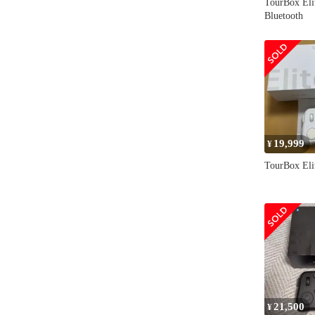
TourBox E
Bluetooth
19,999
¥
TourBox E
21,500
¥