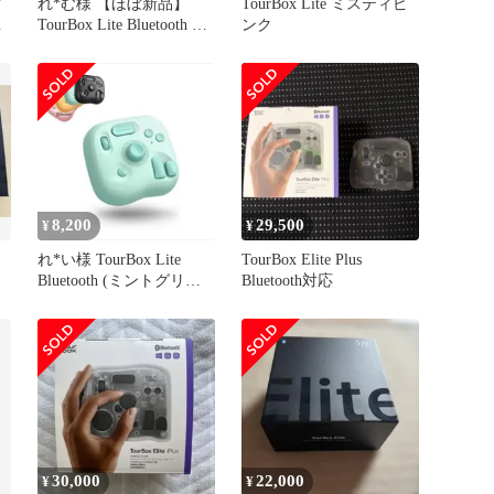
イ
れ*む様 【ほぼ新品】
TourBox Lite ミスティピ
美
TourBox Lite Bluetooth ク
ンク
リエイター
8,200
29,500
¥
¥
）
れ*い様 TourBox Lite
TourBox Elite Plus
Bluetooth (ミントグリー
Bluetooth対応
ン)
30,000
22,000
¥
¥