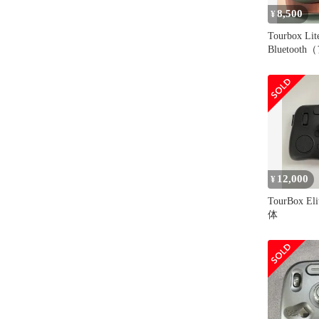
8,500
¥
Tourbox Lit
Bluetoo
ン）
12,000
¥
TourBox El
体