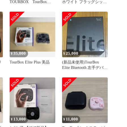
TOURBOX TourBox
ホワイト フラッグシップ
Elite クラシックブラッ
モデル
ク TBECABK 未使用 送
料無料
35,000
25,000
¥
¥
リ
TourBox Elite Plus 美品
(新品未使用)TourBox
Elite Bluetooth 左手デバイ
ス
13,000
11,000
¥
¥