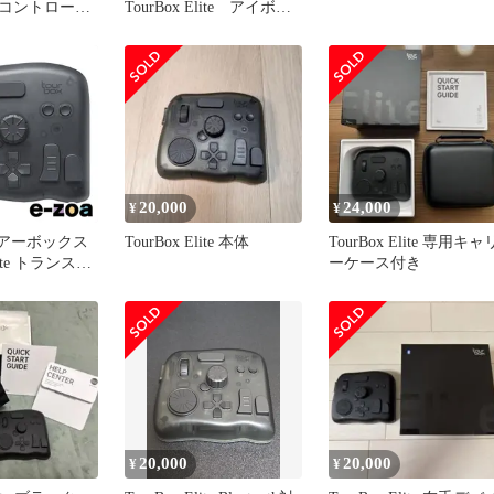
コントローラ
TourBox Elite アイボリ
ーホワイトTBECA-IW
20,000
24,000
¥
¥
TourBox Elite 本体
TourBox Elite 専用キャ
Elite トランスル
ーケース付き
LITETSL
20,000
20,000
¥
¥