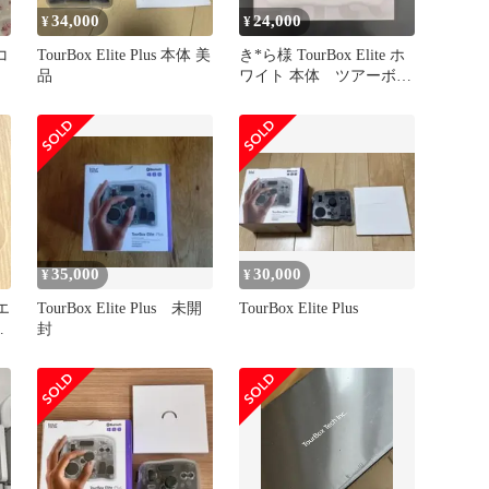
34,000
24,000
¥
¥
 コ
TourBox Elite Plus 本体 美
き*ら様 TourBox Elite ホ
品
ワイト 本体 ツアーボッ
クス エリート
35,000
30,000
¥
¥
リエ
TourBox Elite Plus 未開
TourBox Elite Plus
ラ
封