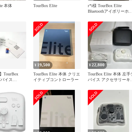
ite 本体
TourBox Elite
r*i様 TourBox Elite
Bluetoothアイボリーホ
イト
19,500
22,800
¥
¥
TourBox
TourBox Elite 本体 クリエ
TourBox Elite 本体 左
手デバイス
イティブコントローラー
バイス アクセサリーキ
対応
ト付