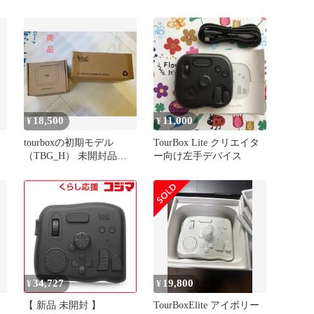
18,500
11,000
¥
¥
tourboxの初期モデル
TourBox Lite クリエイタ
（TBG_H） 未開封品と
ー向け左手デバイス
専用ケース（未使用品）
34,727
19,800
¥
¥
【 新品 未開封 】
TourBoxElite アイボリー