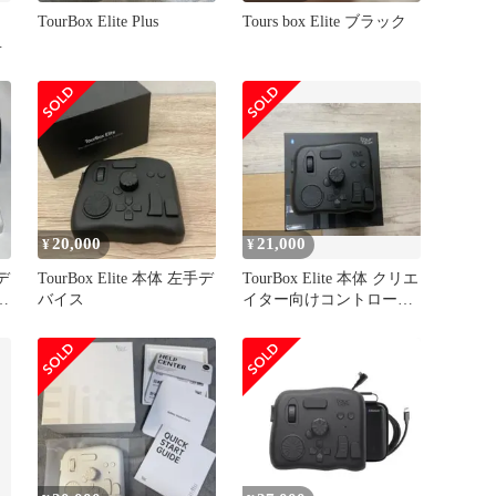
TourBox Elite Plus
Tours box Elite ブラック
ワ
20,000
21,000
¥
¥
手デ
TourBox Elite 本体 左手デ
TourBox Elite 本体 クリエ
ッ
バイス
イター向けコントローラ
ー