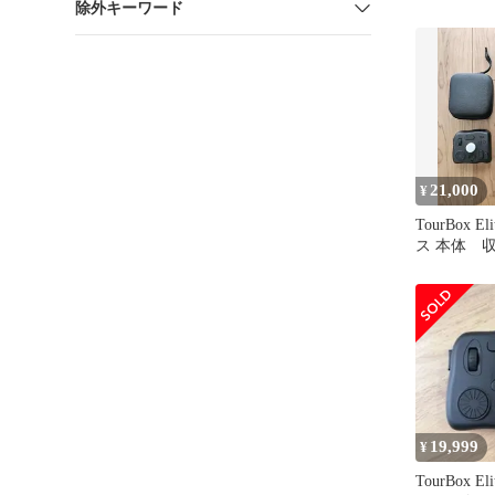
除外キーワード
21,000
¥
TourBox 
ス 本体 
19,999
¥
TourBox E