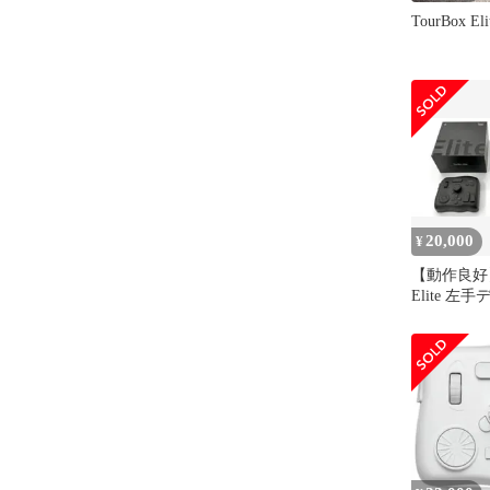
TourBox El
20,000
¥
【動作良好】
Elite 左
Bluetooth