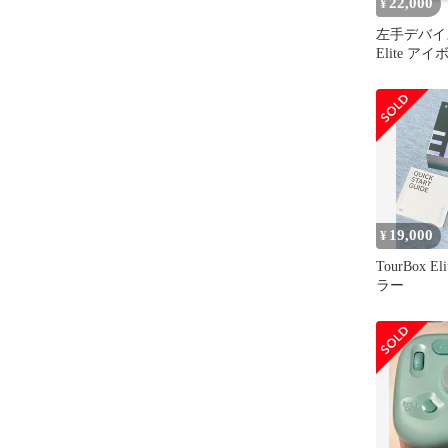
22,000
¥
左手デバイス 
Elite 
19,000
¥
TourBox 
ラー