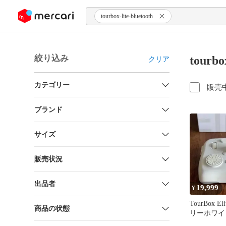
ンツにスキップ
tourbox-lite-bluetooth
絞り込み
tourb
クリア
カテゴリー
販売
ブランド
サイズ
販売状況
出品者
19,999
¥
TourBox E
商品の状態
リーホワイ