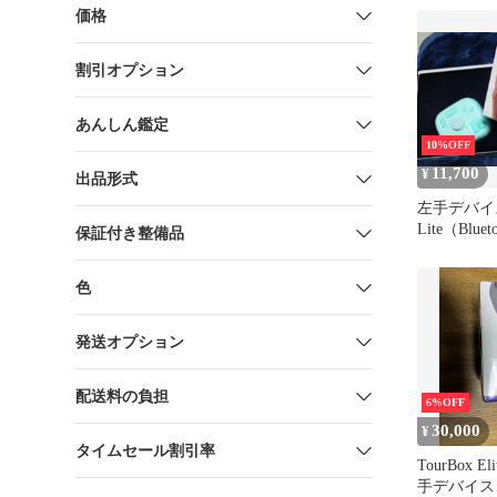
価格
割引オプション
あんしん鑑定
10%OFF
11,700
¥
出品形式
左手デバイス 
Lite（Blue
保証付き整備品
グリーン
色
発送オプション
配送料の負担
6%OFF
30,000
¥
タイムセール割引率
TourBox Eli
手デバイス