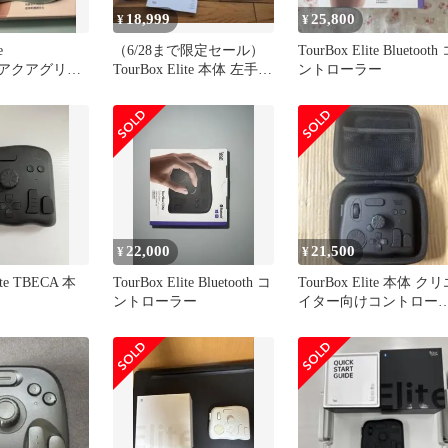
18,999
25,800
¥
¥
e
（6/28まで限定セール）
TourBox Elite Bluetooth
th（アクアグリー
TourBox Elite 本体 左手デ
ントローラー
バイス
22,000
21,500
¥
¥
ite TBECA 本
TourBox Elite Bluetooth コ
TourBox Elite 本体 ク
ントローラー
イター向けコントロー
ー