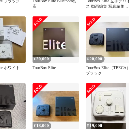
lite ブラック
TourBox Elite Bluetooth対
TourBox Elite 左手デバ
応
ス 動画編集 写真編集 
品
20,000
20,000
¥
¥
lite ホワイト
TourBox Elite
TourBox Elite（TBECA
ブラック
18,000
19,000
¥
¥