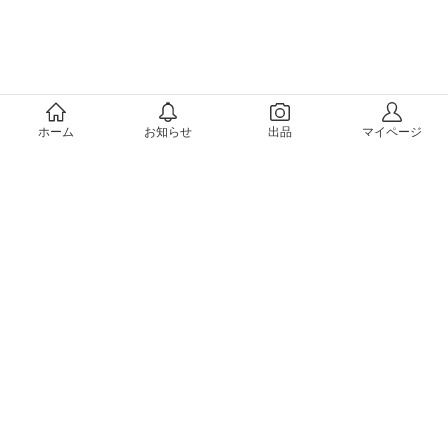
メルカリについて
ホーム
お知らせ
出品
マイページ
会社概要（運営会社）
採用情報
プレスリリース
公式ブログ
プレスキット
メルカリUS
メルカリShops
m department（エムデパ）
ヘルプ
ヘルプセンター（ガイド・お問い合わせ）
メルカリShopsでショップを開設する
メルカリShops ショップ管理画面にログイン
メルカリShops出店者向けガイド
お問い合わせ一覧