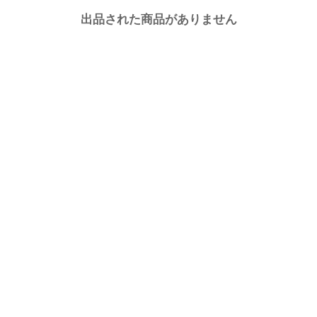
出品された商品がありません