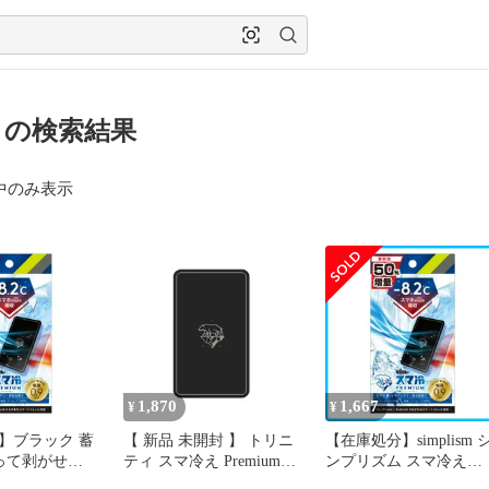
hps の検索結果
中のみ表示
1,870
1,667
¥
¥
】ブラック 蓄
【 新品 未開封 】 トリニ
【在庫処分】simplism 
貼って剥がせる
ティ スマ冷え Premium
ンプリズム スマ冷え
ォン冷却シー
貼って剥がせるスマート
Premium 貼って剥がせ