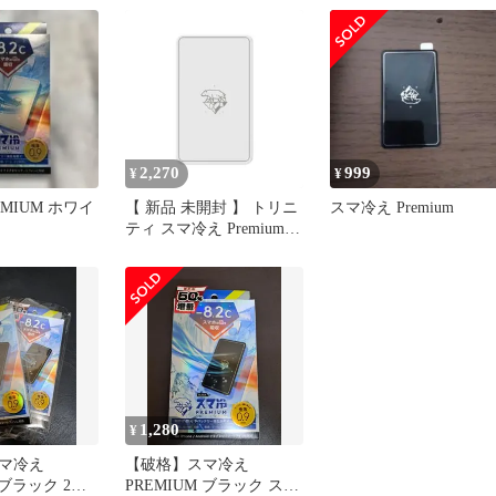
-BK Premium
フォン冷却シート 蓄熱
スマートフォン冷却シ
シンプリズム
1.5倍 ブラック TR-SHPS-
ト 蓄熱1.5倍 ブラック
BK 未使用 送料無料
TR-SHPS-BK
2,270
999
¥
¥
EMIUM ホワイ
【 新品 未開封 】 トリニ
スマ冷え Premium
ティ スマ冷え Premium
貼って剥がせるスマート
フォン冷却シート 蓄熱
1.5倍 ホワイト TR-SHPS-
WH 未使用 送料無料
1,280
¥
マ冷え
【破格】スマ冷え
 ブラック 2個
PREMIUM ブラック スマ