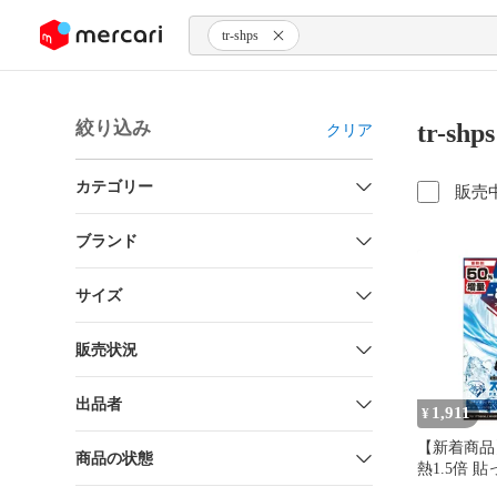
ンツにスキップ
tr-shps
絞り込み
tr-s
クリア
カテゴリー
販売
ブランド
サイズ
販売状況
出品者
1,911
¥
【新着商品
商品の状態
熱1.5倍 
スマートフ