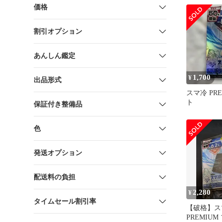
ト TR-SHPS
価格
スマ冷え 
simplism
割引オプション
あんしん鑑定
1,700
¥
出品形式
スマ冷 PR
ト
保証付き整備品
色
発送オプション
配送料の負担
2,280
¥
タイムセール割引率
【破格】ス
PREMIUM