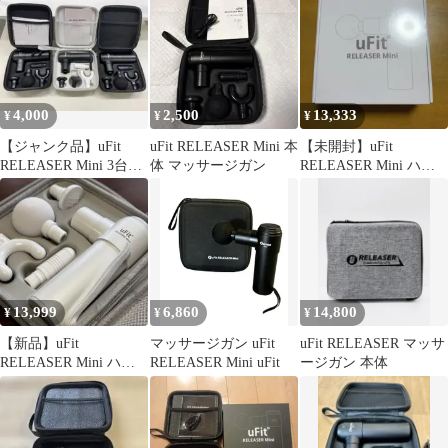
4,000
2,500
13,333
¥
¥
¥
【ジャンク品】uFit
uFit RELEASER Mini 本
【未開封】uFit
RELEASER Mini 3台ま
体 マッサージガン
RELEASER Mini ハン
とめ ケース付属品あり
ディマッサージャー
13,999
6,860
14,800
¥
¥
¥
【新品】uFit
マッサージガン uFit
uFit RELEASER マッサ
RELEASER Mini ハン
RELEASER Mini uFit
ージガン 本体
ディマッサージガン
ホワイト