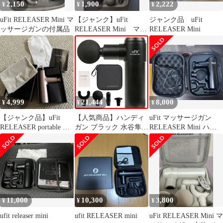
2,150
1,900
2,222
¥
¥
¥
uFit RELEASER Mini マ
【ジャンク】uFit
ジャンク品 uFit
ッサージガンの付属品
RELEASER Mini マッ
RELEASER Mini
サージガン
4,999
21,444
8,000
¥
¥
¥
【ジャンク品】uFit
【人気商品】ハンディ
uFit マッサージガン
RELEASER portable ユ
ガン ブラック 水谷隼
RELEASER Mini ハン
ーフィット
プロアスリート愛用 プ
ディガン
レゼント 180日 使い方
動画 アタッチメント4
種 振動レベル4段階 静
音 500g 軽量 8mm振幅
強力 ミニ 筋膜リリース
ガン Mini RELEASER
11,000
10,300
3,800
¥
¥
¥
uFit
ufit releaser mini
ufit RELEASER mini
uFit RELEASER Mini マ