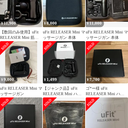
11,900
8,000
11,000
¥
¥
¥
​【数回のみ使用】uFit
uFit RELEASER Mini マ
uFit RELEASER Mini マ
RELEASER Mini 筋膜
ッサージガン 本体
ッサージガン 本体
リリースガン
9,000
1,499
7,700
¥
¥
¥
uFit RELEASER Mini マ
【ジャンク品】uFit
ゴ*ー様 uFit
ッサージガン
RELEASER Mini ハン
RELEASER Mini ハン
ディマッサージャー 本
ディマッサージャー 本
体
体