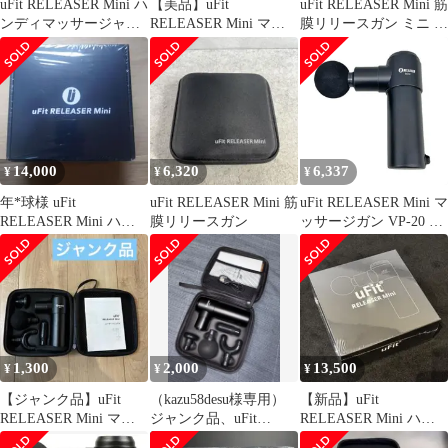
uFit RELEASER Mini ハ
【美品】uFit
uFit RELEASER Mini 筋
ンディマッサージャー
RELEASER Mini マッ
膜リリースガン ミニ 強
本体
サージガン 本体 付属
力
品込み
14,000
6,320
6,337
¥
¥
¥
年*球様 uFit
uFit RELEASER Mini 筋
uFit RELEASER Mini マ
RELEASER Mini ハン
膜リリースガン
ッサージガン VP-20 ブ
ディマッサージャー 本
ラック 付属品 ケース付
体
き
1,300
2,000
13,500
¥
¥
¥
【ジャンク品】uFit
（kazu58desu様専用）
【新品】uFit
RELEASER Mini マッ
ジャンク品、uFit
RELEASER Mini ハン
サージガン
RELEASER Mini
ディマッサージガン