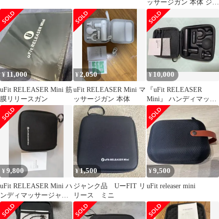
ッサージガン 本体 ジャ
ンク
11,000
2,050
10,000
¥
¥
¥
uFit RELEASER Mini 筋
uFit RELEASER Mini マ
『uFit RELEASER
膜リリースガン
ッサージガン 本体
Mini』 ハンディマッサ
ージガン
9,800
1,500
9,500
¥
¥
¥
uFit RELEASER Mini ハ
ジャンク品 UーFIT リ
uFit releaser mini
ンディマッサージャー
リース ミニ
本体