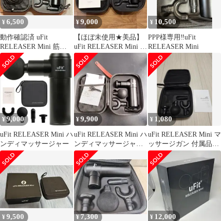
6,500
9,000
10,500
¥
¥
¥
動作確認済 uFit
【ほぼ未使用★美品】
PPP様専用‼️uFit
RELEASER Mini 筋膜
uFit RELEASER Mini /
RELEASER Mini
リリースガン
マッサージガン
9,000
9,900
1,080
¥
¥
¥
uFit RELEASER Mini ハ
uFit RELEASER Mini ハ
uFit RELEASER Mini マ
ンディマッサージャー
ンディマッサージャー
ッサージガン 付属品
筋膜リリース
（本体なし）
9,500
7,300
12,000
¥
¥
¥