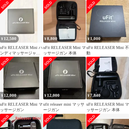
本体
ケース付
12,500
8,800
1,000
¥
¥
¥
uFit RELEASER Mini ハ
uFit RELEASER Mini マ
uFit RELEASER Mini 不
ンディマッサージャー
ッサージガン 本体
動
本体
12,000
12,000
7,840
¥
¥
¥
uFit RELEASER Mini マ
ufit releaser mini マッサ
uFit RELEASER Mini マ
ッサージガン
ージガン
ッサージガン 本体