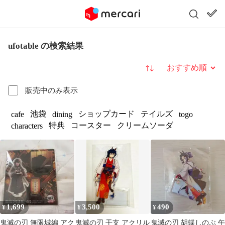
ufotable の検索結果
並び替え
販売中のみ表示
池袋
ショップカード
テイルズ
cafe
dining
togo
特典
コースター
クリームソーダ
characters
1,699
3,500
490
¥
¥
¥
鬼滅の刃 無限城編 アク
鬼滅の刃 干支 アクリル
鬼滅の刃 胡蝶しのぶ 午