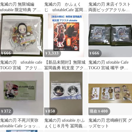
鬼滅の刃 無限城編
鬼滅の刃 かふぇく
鬼滅の刃 来店イラスト
ufotable 限定特典 アク
じ ufotableCafe 冨岡義
両面ビッグアクリルス
スタ その他 冨岡義勇
勇 B賞A
タンド 冨岡義勇
666
3,333
666
¥
¥
¥
鬼滅の刃 ufotable cafe
【新品未開封】無限城
鬼滅の刃 ufotable Cafe
TOGO 宮城 アクリル
冨岡義勇 戦支度 アクス
TOGO 宮城 嘴平 伊之
スタンド 禰豆子
タ ufotable
助 アクスタ
372
850
400
¥
¥
現在 ¥
鬼滅の刃 不死川実弥
鬼滅の刃 ufotable かふ
鬼滅の刃 悲鳴嶼行冥 グ
ufotable Cafe ショップ
ぇくじ８月号 冨岡義勇
ッズセット
カード
C賞 ペア缶バッジB