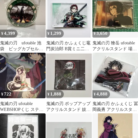
4,399
1,299
3,650
¥
¥
¥
鬼滅の刃 ufotable 池
鬼滅の刃 かふぇくじ竈
鬼滅の刃 獪岳 ufotable
袋 ビッグカプセルト
門炭治郎 B賞ミニ二層
アクリルスタンド 場面
イ 柱
ブロック ufotablecafe②
写アクリルスタンド
722
1,888
4,888
¥
¥
¥
鬼滅の刃 ufotable
鬼滅の刃 ポップアップ
鬼滅の刃 かふぇくじ 冨
WEBSHOPくじ ステッ
アクリルスタンド 妓夫
岡義勇 アクリルスタン
カー
太郎
ド 池袋 カフェ