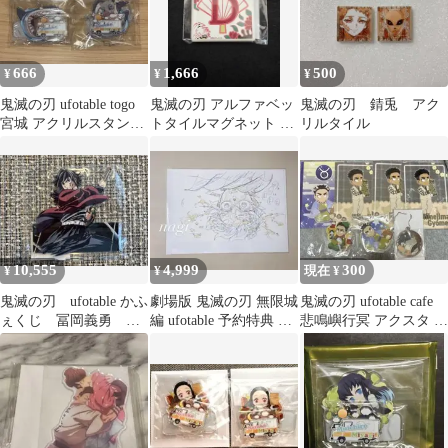
666
1,666
500
¥
¥
¥
鬼滅の刃 ufotable togo
鬼滅の刃 アルファベッ
鬼滅の刃 錆兎 アク
宮城 アクリルスタンド
トタイルマグネット 童
リルタイル
嘴平伊之助 2点
磨 D
10,555
4,999
300
¥
¥
現在 ¥
鬼滅の刃 ufotable かふ
劇場版 鬼滅の刃 無限城
鬼滅の刃 ufotable cafe
ぇくじ 冨岡義勇 A
編 ufotable 予約特典 複
悲鳴嶼行冥 アクスタ ポ
賞アクリルスタンド
製原画2枚 竈門炭治郎
ストカード