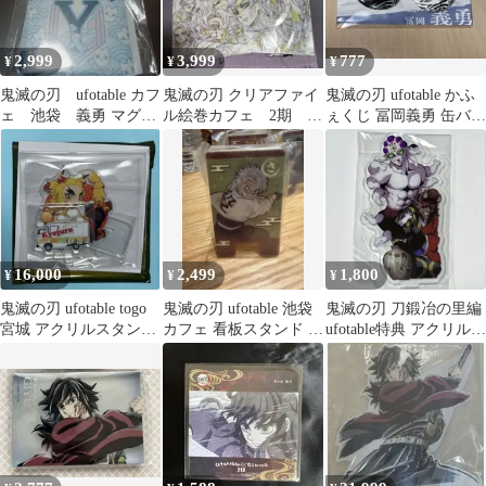
2,999
3,999
777
¥
¥
¥
鬼滅の刃 ufotable カフ
鬼滅の刃 クリアファイ
鬼滅の刃 ufotable かふ
ェ 池袋 義勇 マグネ
ル絵巻カフェ 2期 水
ぇくじ 冨岡義勇 缶バッ
ット アルファベット
の呼吸の剣士達 3期
ジＡ
無惨と累
16,000
2,499
1,800
¥
¥
¥
鬼滅の刃 ufotable togo
鬼滅の刃 ufotable 池袋
鬼滅の刃 刀鍛冶の里編
宮城 アクリルスタンド
カフェ 看板スタンド 不
ufotable特典 アクリルス
煉獄杏寿郎
死川実弥
タンド 玉壺&半天狗