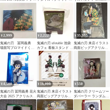
ルスタンド 悲鳴嶼行冥
袋 カフェ 喜怒哀
WEBSHOPくじ
楽 X
2,999
2,222
35,555
¥
¥
¥
鬼滅の刃 冨岡義勇
鬼滅の刃 ufotable 池袋
鬼滅の刃 来店イラスト
場面写ブロマイドく
カフェ 看板スタンド 不
両面ビッグアクリルス
じ ufotable cafe
死川実弥
タンド 冨岡義勇
4,500
16,000
550
¥
¥
¥
鬼滅の刃 冨岡義勇 花火
鬼滅の刃 来店イラスト
鬼滅の刃 クリームソー
大会 2025 アクリルスタ
両面ビッグアクリルス
ダパーラー ランダムア
ンド アクスタ
タンド 竈門炭治郎
クリルスタンド 竈門禰
豆子