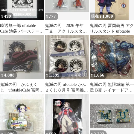
499
777
1,000
¥
¥
現在 ¥
時透無一郎 ufotable
鬼滅の刃 2026 午年
鬼滅の刃 冨岡義勇 アク
Cafe 池袋 バースデース
干支 アクリルスタン
リルスタンド ufotable
タンプ2026 鬼滅
ド 竈門 炭治郎 我
妻 善逸
4,888
1,399
1,666
¥
¥
¥
鬼滅の刃 かふぇく
鬼滅の刃 ufotable かふ
鬼滅の刃 無限城編 第一
じ ufotableCafe 冨岡義
ぇくじ８月号 冨岡義勇
章 B賞 レイヤードアク
勇 A賞B
C賞 ペア缶バッジ２点
リルスタンド 冨岡義勇
猗窩座