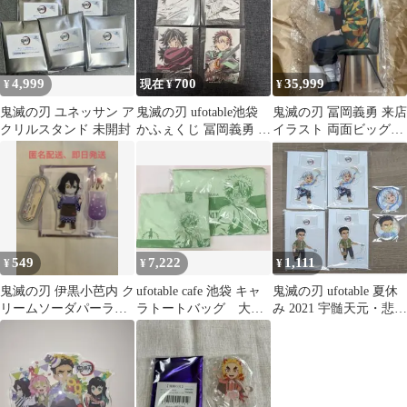
4,999
700
35,999
¥
現在 ¥
¥
鬼滅の刃 ユネッサン ア
鬼滅の刃 ufotable池袋
鬼滅の刃 冨岡義勇 来店
クリルスタンド 未開封
かふぇくじ 冨岡義勇 竈
イラスト 両面ビッグア
門炭治郎 カード
クリルスタンド
549
7,222
1,111
¥
¥
¥
鬼滅の刃 伊黒小芭内 ク
ufotable cafe 池袋 キャ
鬼滅の刃 ufotable 夏休
リームソーダパーラー
ラトートバッグ 大
み 2021 宇髄天元・悲鳴
アクリルスタンド アク
小 不死川実弥
嶼行冥
スタ匿名配送