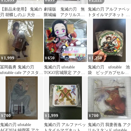
1,099
699
2,222
¥
¥
¥
【新品未使用】 鬼滅の
劇場版 鬼滅の刃 無
鬼滅の刃 アルファベッ
刃 胡蝶しのぶ 大分 ア
限城編 アクリルスタ
トタイルマグネット 時
クリルスタンド アクス
ンド 童磨
透無一郎
タ ご当地
1,999
650
1,250
¥
¥
¥
冨岡義勇 鬼滅の刃
鬼滅の刃 ufotable
鬼滅の刃 ufotable 池
ufotable cafe アクスタ
TOGO宮城限定 アクリ
袋 ビッグカプセルト
アクリルスタンド
ルスタンド 竈門禰豆子
イ 竈門炭治郎 炭治
郎
700
1,999
700
¥
¥
¥
鬼滅の刃 ufotable
鬼滅の刃 アルファベッ
鬼滅の刃 我妻善逸 アク
AGF2024 純喫茶 アクリ
トタイルマグネット 池
リルスタンド ufotable