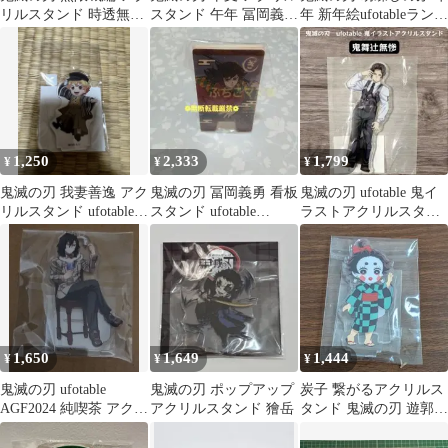
リルスタンド 時透無一
スタンド 午年 冨岡義勇
年 新年絵ufotableランダ
郎
ufotable アクスタ
ムアクリルスタンド
1,250
2,333
1,799
¥
¥
¥
鬼滅の刃 我妻善逸 アク
鬼滅の刃 冨岡義勇 看板
鬼滅の刃 ufotable 鬼イ
リルスタンド ufotable
スタンド ufotable
ラストアクリルスタン
描き下ろし アニメイト
IKEBUKURO
ド 鬼舞辻無惨
1,650
1,649
1,444
¥
¥
¥
鬼滅の刃 ufotable
鬼滅の刃 ポップアップ
炭子 繋がるアクリルス
AGF2024 純喫茶 アクリ
アクリルスタンド 獪岳
タンド 鬼滅の刃 遊郭編
ルスタンド 伊黒小芭内
ufotable 竈門炭治郎