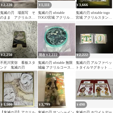
2,220
1,111
3,666
¥
¥
¥
鬼滅の刃 場面写 そ
鬼滅の刃 ufotable
鬼滅の刃 ufotable togo
のまま アクリルスタ
TOGO宮城 アクリルス
宮城 アクリルスタンド
ンド 狛治 恋雪
タンド 竈門禰豆子
時透無一郎
ufotable
2,250
2,222
2,222
¥
現在 ¥
¥
不死川実弥 看板スタ
鬼滅の刃 ufotable 無限
鬼滅の刃 アルファベッ
ンド 鬼滅の刃
城編 アクリルコースタ
トタイルマグネット 池
ー 無一郎
袋 ufotable カフェ 炭
治郎
1,500
3,799
490
¥
¥
¥
【鬼滅の刃】アクリル
鬼滅の刃 サンシャイン
鬼滅の刃 ホワイトデー