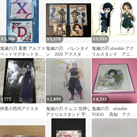
3,300
1,170
3,333
¥
¥
¥
鬼滅の刃 童磨 アルファ
鬼滅の刃 バレンタイ
鬼滅の刃 ufotable アク
ベットマグネットタイ
ン 2026 アクスタ コ
リルスタンド アニメ
ル X D 2種 ufotable
ースター 嘴平伊之
イト
助 神崎アオイ
777
2,099
4,333
¥
¥
¥
伊黒小芭内アクスタ
鬼滅の刃 ナムコ 箔押し
鬼滅の刃 ufotable
アクリルスタンド 宇髄
TOGO 高知 アクリ
天元
ルスタンド 冨岡義勇