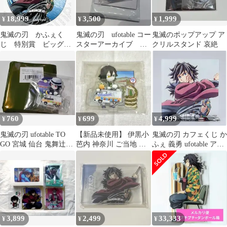
18,999
3,500
1,999
¥
¥
¥
鬼滅の刃 かふぇく
鬼滅の刃 ufotable コー
鬼滅のポップアップ ア
じ 特別賞 ビッグサ
スターアーカイブ オ
クリルスタンド 哀絶
ークルポスター C 冨
ーロラチャーム 鬼舞
岡義勇
辻無惨
760
699
4,999
¥
¥
¥
鬼滅の刃 ufotable TO
【新品未使用】 伊黒小
鬼滅の刃 カフェくじ か
GO 宮城 仙台 鬼舞辻無
芭内 神奈川 ご当地 ア
ふぇ 義勇 ufotable アク
惨 アクリルスタンド
クリルスタンド アクス
リルスタンド アクスタ
タ 鬼滅の刃
3,899
2,499
33,333
¥
¥
¥