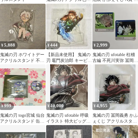
B24 冨岡義勇 錆兎
岡義勇
5,888
444
2,999
¥
¥
¥
鬼滅の刃 ホワイトデー
【新品未使用】 鬼滅の
鬼滅の刃 ufotable 柱稽
アクリルスタンド 不死
刃 竈門炭治郎 キービジ
古編 不死川実弥 冨岡義
川実弥
ュアル アクリルスタン
勇 カフェ コースター
ド アクスタ
999
40,000
4,955
¥
¥
¥
鬼滅の刃 togo宮城 仙台
鬼滅の刃 ufotable 呼吸
鬼滅の刃 冨岡義勇 かふ
アクリルスタンド 缶バ
イラスト 特大ビッグア
ぇくじ アクリルスタン
ッジ 無惨
クリルスタンド 冨岡義
ド
勇