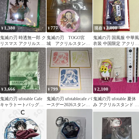
1,380
777
2,000
¥
¥
現在 ¥
鬼滅の刃 時透無一郎 ク
鬼滅の刃 TOGO宮
鬼滅の刃 国風服 中華風
リスマス アクリルスタ
城 アクリルスタンド
衣装 中国限定 アクリル
ンド 2022年 カフェ
&缶バッジ 竈門禰豆
スタンド 冨岡義勇
子
3,666
799
2,100
¥
¥
¥
鬼滅の刃 ufotable Cafe
鬼滅の刃 ufotablecafe バ
鬼滅の刃 ufotable 夏休
キャラトートバッグ
ースデー2026スタンプ
み アクリルスタンド 甘
大 不死川実弥
時透無一郎 ⑤
露寺蜜璃 ゅ