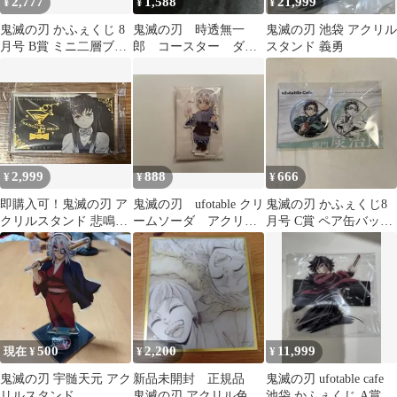
2,777
1,588
21,999
¥
¥
¥
鬼滅の刃 かふぇくじ 8
鬼滅の刃 時透無一
鬼滅の刃 池袋 アクリル
月号 B賞 ミニ二層ブロ
郎 コースター ダイ
スタンド 義勇
ックB 冨岡義勇
ニング 刀鍛冶の里
編 ufotable
2,999
888
666
¥
¥
¥
即購入可！鬼滅の刃 ア
鬼滅の刃 ufotable クリ
鬼滅の刃 かふぇくじ8
クリルスタンド 悲鳴嶼
ームソーダ アクリル
月号 C賞 ペア缶バッジ
行冥 時透無一郎 アク
スタンド 宇髄天元
竈門炭治郎 ②
リルブロック
500
2,200
11,999
現在 ¥
¥
¥
鬼滅の刃 宇髄天元 アク
新品未開封 正規品
鬼滅の刃 ufotable cafe
リルスタンド
鬼滅の刃 アクリル色紙
池袋 かふぇくじ A賞 冨