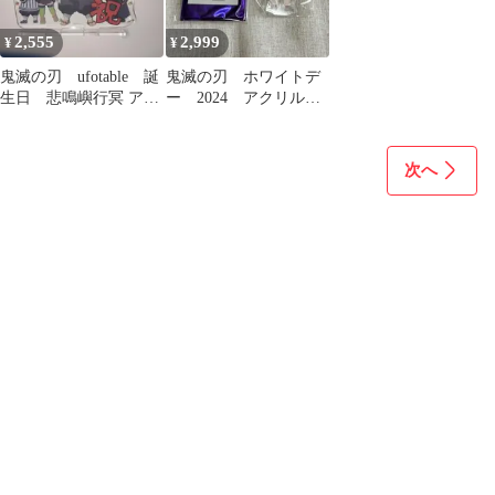
2,555
2,999
¥
¥
鬼滅の刃 ufotable 誕
鬼滅の刃 ホワイトデ
生日 悲鳴嶼行冥 アク
ー 2024 アクリルス
リルスタンド
タンド 煉獄杏寿郎
ufotable
次へ