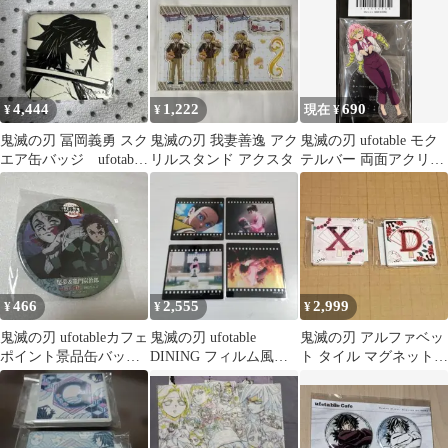
4,444
1,222
690
¥
¥
現在 ¥
鬼滅の刃 冨岡義勇 スク
鬼滅の刃 我妻善逸 アク
鬼滅の刃 ufotable モク
エア缶バッジ ufotable
リルスタンド アクスタ
テルバー 両面アクリル
ダイニング お楽しみ
スタンド 甘露寺蜜璃
くじ
466
2,555
2,999
¥
¥
¥
鬼滅の刃 ufotableカフェ
鬼滅の刃 ufotable
鬼滅の刃 アルファベッ
ポイント景品缶バッ
DINING フィルム風カ
ト タイル マグネット
ジ 竈門炭治郎 魘夢
ード 狛治 恋雪 猗窩座
池袋 カフェ 童磨 2
種