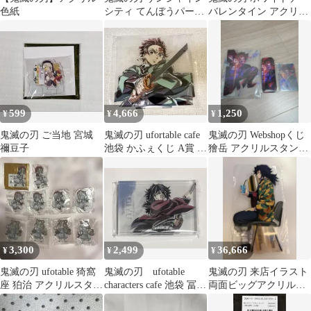
色紙
シティ てんぼうパーク
バレンタイン アクリル
不死川実弥 アクリルス
スタンド 我妻善逸 竈門
タンド
禰豆子
599
4,666
1,250
¥
¥
¥
鬼滅の刃 ご当地 宮城
鬼滅の刃 ufortable cafe
鬼滅の刃 Webshopくじ
禰豆子
池袋 かふぇくじ A賞 竈
獪岳 アクリルスタンド
門炭治郎
バッジ カード 3点セッ
ト
3,300
2,499
36,666
¥
¥
¥
鬼滅の刃 ufotable 猗窩
鬼滅の刃 ufotable
鬼滅の刃 来店イラスト
座 狛治 アクリルスタン
characters cafe 池袋 冨岡
両面ビッグアクリルス
ド アクスタ 9個セット
義勇
タンド 冨岡義勇