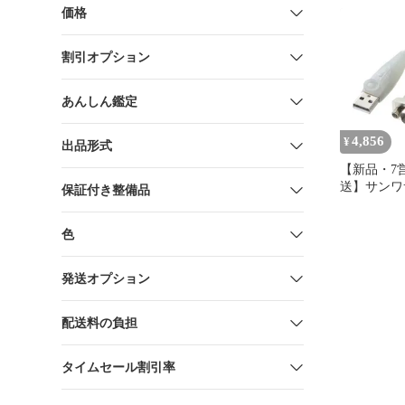
96W RS-U
価格
使用 送料
割引オプション
あんしん鑑定
4,856
¥
出品形式
【新品・7
送】サンワ
保証付き整備品
USB-CVRS
RS232Cコ
色
USBCVR
販売不可】
発送オプション
配送料の負担
タイムセール割引率