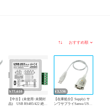
並び替え
77,610
3,536
¥
¥
【中古】(未使用･未開封
【在庫処分】Supply) サ
品) USB RS485/422 絶縁
ンワサプライSanwa USB-
B－
型変換器（USB-003) CE
RS232Cコンバータ0.3m)