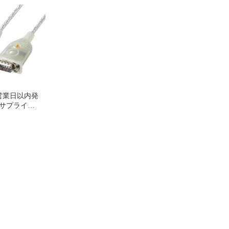
SBCS10-96 未
USBCS10-96 (2683260)
RS232Cコンバータ 1．0
無料
USBCVRS9HN10【沖縄
島販売不可】
営業日以内発
サプライ
9HN USB－
ンバータ 0．3m
S9HN【沖縄離島