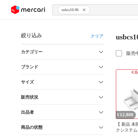
ンツにスキップ
usbcs10-96
絞り込み
usbc
クリア
カテゴリー
販売
ブランド
サイズ
販売状況
出品者
12,800
¥
【 新品 未
商品の状態
クシステム
テーション 