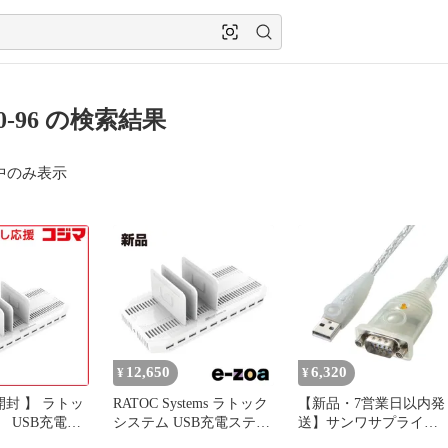
s10-96 の検索結果
中のみ表示
12,650
6,320
¥
¥
開封 】 ラトッ
RATOC Systems ラトック
【新品・7営業日以内発
 USB充電ス
システム USB充電ステー
送】サンワサプライ
10ポート
ション 10ポート96W RS-
USB-CVRS9HN-10 US