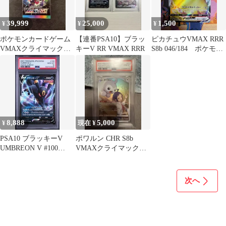
39,999
25,000
1,500
¥
¥
¥
ポケモンカードゲーム
【連番PSA10】ブラッ
ピカチュウVMAX RRR
VMAXクライマックス
キーV RR VMAX RRR
S8b 046/184 ポケモン
BOX シュリンク付き
カード
8,888
5,000
¥
現在 ¥
PSA10 ブラッキーV
ポワルン CHR S8b
UMBREON V #100
VMAXクライマックス
VMAXクライマックス
211/184 PSA10
S8b RR
次へ