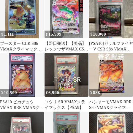
1,111
15,999
10,000
¥
¥
¥
ブースター CHR S8b
【即日発送】【美品】
[PSA10]ガラルファイヤ
VMAXクライマックス
レックウザVMAX CSR
ーV CSR S8b VMAXク
188/184
S8b VMAXクライマッ
ライマックス
クス
10,500
6,990
888
¥
¥
¥
PSA10 ピカチュウ
ユウリ SR VMAXクラ
バシャーモVMAX RRR
VMAX RRR VMAXクラ
イマックス【PSA9】
S8b VMAXクライマッ
イマックス
クス 020/184