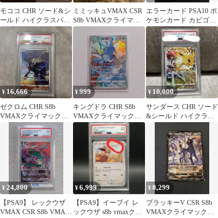
モココ CHR ソード&シ
ミミッキュVMAX CSR
エラーカード PSA10 ポ
ールド ハイクラスパッ
S8b VMAXクライマッ
ケモンカード カビゴン
ク VMAXクライマック
クス 234/184
VMAXクライマックス
ス キ…
16,666
999
10,000
¥
¥
¥
ゼクロム CHR S8b
キングドラ CHR S8b
サンダース CHR ソード
VMAXクライマックス
VMAXクライマックス
&シールド ハイクラス
195/184
190/184
パック VMAXクライマ
ックス…
24,800
6,999
8,299
¥
¥
¥
【PSA9】 レックウザ
【PSA9】イーブイ レ
ブラッキーV CSR S8b
VMAX CSR S8b VMAX
ックウザ s8b vmaxクラ
VMAXクライマックス