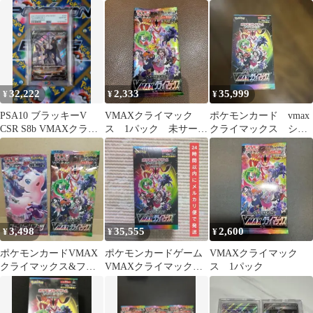
クライマックス
イマックス ポケモンカ
244/184
ード
32,222
2,333
35,999
¥
¥
¥
PSA10 ブラッキーV
VMAXクライマック
ポケモンカード vmax
CSR S8b VMAXクライ
ス 1パック 未サーチ
クライマックス シュ
マックス 244/184
品
リンク付きBox
3,498
35,555
2,600
¥
¥
¥
ポケモンカードVMAX
ポケモンカードゲーム
VMAXクライマック
クライマックス&フュ
VMAXクライマックス
ス 1パック
ージョンアーツ未開封
未開封BOX
パック