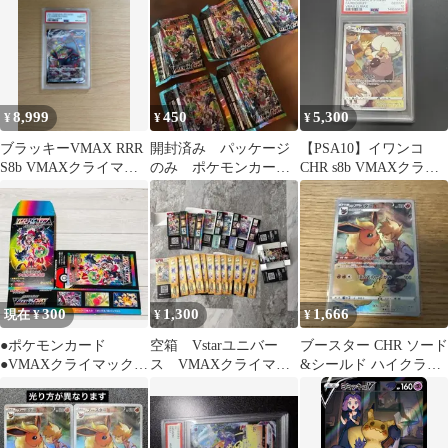
#3582
8,999
450
5,300
¥
¥
¥
ブラッキーVMAX RRR
開封済み パッケージ
【PSA10】イワンコ
S8b VMAXクライマッ
のみ ポケモンカード
CHR s8b VMAXクライ
クス psa10
VMAXクライマックス
マックス 202/184
300
1,300
1,666
現在 ¥
¥
¥
●ポケモンカード
空箱 Vstarユニバー
ブースター CHR ソード
●VMAXクライマックス
ス VMAXクライマッ
&シールド ハイクラス
空箱 絶版 BOX
クス ダンクファンタ
パック VMAXクライマ
ズマ 白熱
ックス…