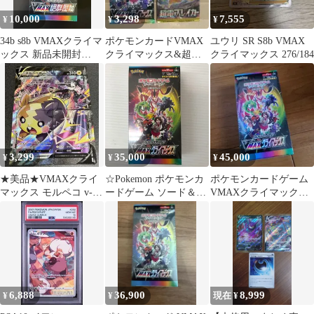
10,000
3,298
7,555
¥
¥
¥
34b s8b VMAXクライマ
ポケモンカードVMAX
ユウリ SR S8b VMAX
ックス 新品未開封
クライマックス&超電
クライマックス 276/184
1BOX 繁體語
ブレイカー未開封パッ
クセット
3,299
35,000
45,000
¥
¥
¥
★美品★VMAXクライ
☆Pokemon ポケモンカ
ポケモンカードゲーム
マックス モルペコ v-
ードゲーム ソード＆シ
VMAXクライマックス
union csr
ールド ハイクラスパッ
BOX
ク VMAXクライマック
ス BOX 未開封品
smpok098424
6,888
36,900
8,999
¥
¥
現在 ¥