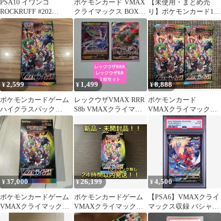
PSA10 イワンコ
ポケモンカード VMAX
【未使用・まとめ売
ROCKRUFF #202
クライマックス BOX
り】ポケモンカード110
VMAXクライマックス
シュリンク付き
枚 vmax クライマック
S8b CHR
ス s8b
2,599
1,499
8,888
¥
¥
¥
ポケモンカードゲーム
レックウザVMAX RRR
ポケモンカード
ハイクラスパック
S8b VMAXクライマッ
VMAXクライマックス
VMAXクライマックス
クス 120/184
2パック
37,000
26,199
4,500
¥
¥
¥
ポケモンカードゲーム
ポケモンカードゲーム
【PSA6】VMAXクライ
VMAXクライマックス
VMAXクライマックス
マックス収録 バシャー
BOX
BOX シュリンクなし
モV s8b 216/184 CSR