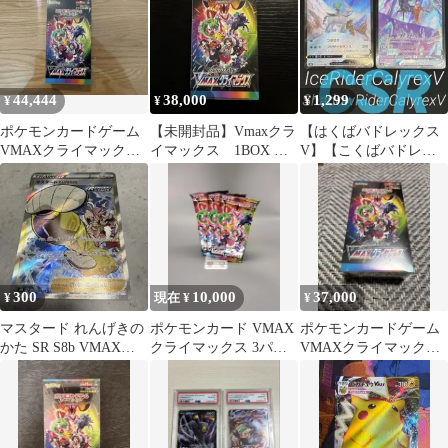
44,444
38,000
1,299
¥
¥
¥
ポケモンカードゲーム
【未開封品】Vmaxクラ
【はくばバドレックス
VMAXクライマックス
イマックス 1BOX シ
V】【こくばバドレッ
未開封BOX
ュリンク付き
クスV】 CSR 2枚セッ
ト
300
10,000
37,000
¥
現在 ¥
¥
マスタード れんげきの
ポケモンカード VMAX
ポケモンカードゲーム
かた SR S8b VMAXク
クライマックス 3パッ
VMAXクライマックス
ライマックス 273/184
クセット未開封箱付き
未開封BOX