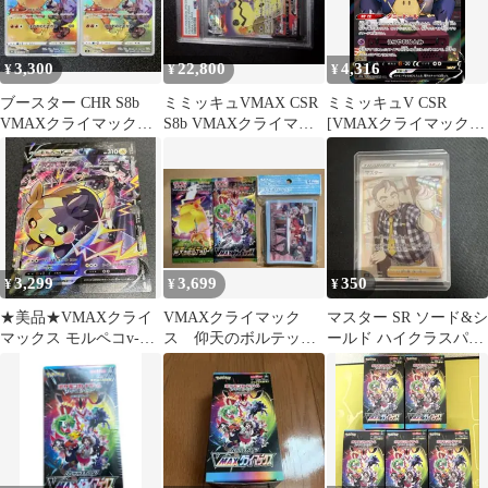
3,300
22,800
4,316
¥
¥
¥
ブースター CHR S8b
ミミッキュVMAX CSR
ミミッキュV CSR
VMAXクライマックス
S8b VMAXクライマッ
[VMAXクライマック
188/184
クス 234/184
ス] S8b 233/184 傷有り
ポケモンカード ポケカ
3,299
3,699
350
¥
¥
¥
★美品★VMAXクライ
VMAXクライマック
マスター SR ソード&シ
マックス モルペコv-
ス 仰天のボルテッカ
ールド ハイクラスパッ
union csr
ー
ク VMAXクライマック
ス キ…