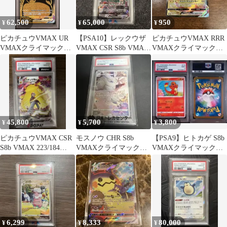
62,500
65,000
950
¥
¥
¥
ピカチュウVMAX UR
【PSA10】レックウザ
ピカチュウVMAX RRR
VMAXクライマックス
VMAX CSR S8b VMAX
VMAXクライマックス
279/184 psa10
クライマックス
046/184
45,800
5,700
3,800
¥
¥
¥
ピカチュウVMAX CSR
モスノウ CHR S8b
【PSA9】ヒトカゲ S8b
S8b VMAX 223/184
VMAXクライマックス
VMAXクライマックス
PSA10
192/184
015/184
6,299
8,333
80,000
¥
¥
¥