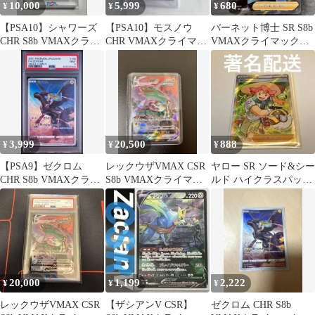
10,000
5,999
680
¥
¥
¥
【PSA10】シャワーズ
【PSA10】モスノウ
バーネット博士 SR S8b
CHR S8b VMAXクライ
CHR VMAXクライマッ
VMAXクライマックス
マックス 189/184
クス ポケカ ポケモンカ
265/184 ポケカ
ード
3,999
20,500
888
¥
¥
¥
【PSA9】ゼクロム
レックウザVMAX CSR
ヤロー SR ソード&シー
CHR S8b VMAXクライ
S8b VMAXクライマッ
ルド ハイクラスパック
マックス 195/184
クス 252/184
VMAXクライマックス
キラ…
20,000
1,199
2,222
¥
¥
¥
レックウザVMAX CSR
【ザシアンV CSR】
ゼクロム CHR S8b