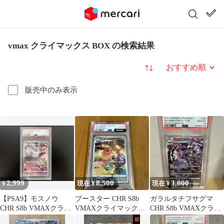
vmax クライマックス BOX の検索結果
並び替え
販売中のみ表示
2,999
8,500
3,000
¥
現在 ¥
現在 ¥
【PSA9】モスノウ
ブースター CHR S8b
ガラルタチフサグマ
CHR S8b VMAXクライ
VMAXクライマックス
CHR S8b VMAXクライ
マックス 192/184
188/184
マックス 207/184