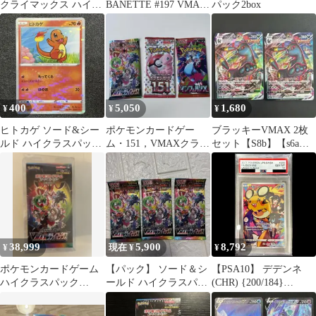
クライマックス ハイク
BANETTE #197 VMAX
パック2box
ラスパック BOX 空箱
クライマックス S8b
CHR
400
5,050
1,680
¥
¥
¥
ヒトカゲ ソード&シー
ポケモンカードゲー
ブラッキーVMAX 2枚
ルド ハイクラスパック
ム・151，VMAXクライ
セット【S8b】【s6a】
VMAXクライマックス
マックス未開封3パック
【RRR】
パラレル
まとめ売り
38,999
5,900
8,792
¥
現在 ¥
¥
ポケモンカードゲーム
【パック】 ソード＆シ
【PSA10】 デデンネ
ハイクラスパック
ールド ハイクラスパッ
(CHR) {200/184}
VMAXクライマックス
ク VMAXクライマック
[S8b/VMAXクライマッ
BOX
ス
クス] [SS] 1枚