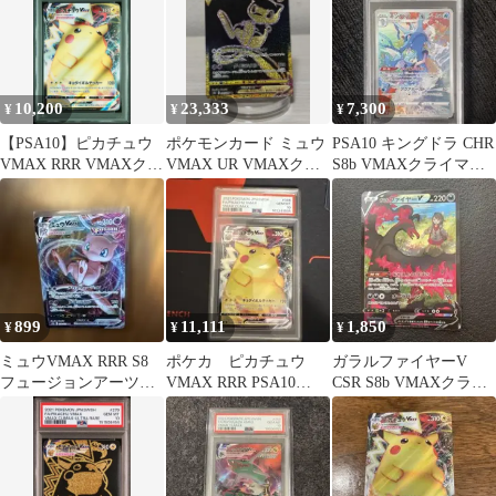
10,200
23,333
7,300
¥
¥
¥
【PSA10】ピカチュウ
ポケモンカード ミュウ
PSA10 キングドラ CHR
VMAX RRR VMAXクラ
VMAX UR VMAXクラ
S8b VMAXクライマッ
イマックス ②
イマックス280/184
クス 190/184
899
11,111
1,850
¥
¥
¥
ミュウVMAX RRR S8
ポケカ ピカチュウ
ガラルファイヤーV
フュージョンアーツ
VMAX RRR PSA10
CSR S8b VMAXクライ
040/100
VMAXクライマックス
マックス 242/184