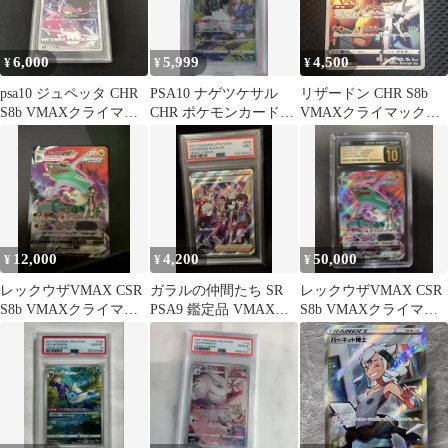
6,000
5,999
4,500
¥
¥
¥
psa10 ジュペッタ CHR
PSA10 ナゲツケサル
リザードン CHR S8b
S8b VMAXクライマッ
CHR ポケモンカード
VMAXクライマックス
クス 197/184
VMAXクライマックス
187/184
12,000
4,200
50,000
¥
¥
¥
レックウザVMAX CSR
ガラルの仲間たち SR
レックウザVMAX CSR
S8b VMAXクライマッ
PSA9 鑑定品 VMAXク
S8b VMAXクライマッ
クス 252/184
ライマックス
クス 252/184