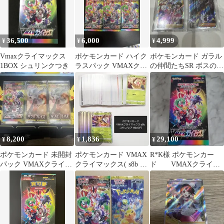
36,500
6,000
4,999
¥
¥
¥
Vmaxクライマックス
ポケモンカード ハイク
ポケモンカード ガラル
1BOX シュリンクつき
ラスパック VMAXクラ
の仲間たちSR ボスの指
イマックス 3パック
令 SR 2枚セット
8,200
1,836
29,100
¥
¥
¥
ポケモンカード 未開封
ポケモンカード VMAX
R*K様 ポケモンカー
パック VMAXクライマ
クライマックス( s8b )
ド VMAXクライマ
ックス ダブルブレイズ
バラ売り1枚20円
ックス 1Box