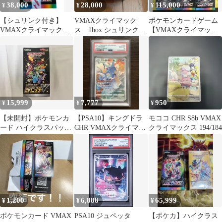
38,000
28,000
115,000
¥
¥
¥
【シュリンク付き】
VMAXクライマック
ポケモンカードゲーム
VMAXクライマックス
ス 1box シュリンクな
【VMAXクライマック
1BOX
し
ス】5BOX（シュリンク
なし）
15,999
7,777
950
¥
¥
¥
【未開封】ポケモンカ
【PSA10】キングドラ
モココ CHR S8b VMAX
ード ハイクラスパック
CHR VMAXクライマッ
クライマックス 194/184
シャイニースターV シ
クス
ュリンクなし
1,200
6,888
65,999
¥
¥
¥
ポケモンカード VMAX
PSA10 ジュペッタ
【ポケカ】ハイクラス