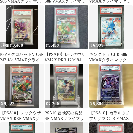
S8b VMAXクライマッ
S8b VMAXクライマッ
VMAXクライマックス
クスPSA8
クス 250/184
195/184
3,400
9,499
6,999
現在 ¥
¥
¥
PSA9 クロバットV CSR
【PSA10】レックウザ
キングドラ CHR S8b
243/184 VMAXクライマ
VMAX RRR 120/184
VMAXクライマックス
ックス
VMAXクライマックス
190/184 psa10
9,222
7,200
5,800
¥
¥
¥
【PSA10】レックウザ
PSA10 冒険家の発見
【PSA10】ガラルタチ
VMAX RRR VMAXクラ
SR VMAXクライマック
フサグマ CHR VMAXク
イマックス
ス 267/184 ポケカ
ライマックス ポケカ