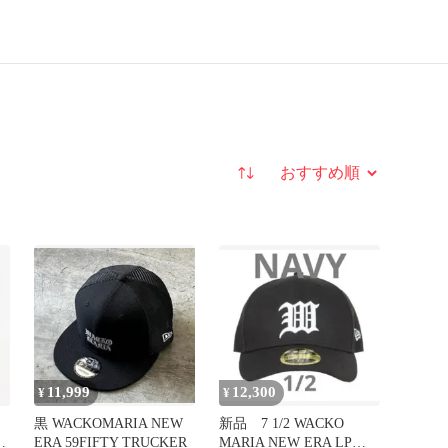
並び替え
11,999
12,300
¥
¥
黒 WACKOMARIA NEW
新品 7 1/2 WACKO
ERA 59FIFTY TRUCKER
MARIA NEW ERA LP