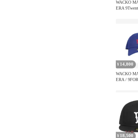
WACKO MA
ERA 9Twent
14,800
¥
WACKO MA
ERA / 9FO
18,500
¥