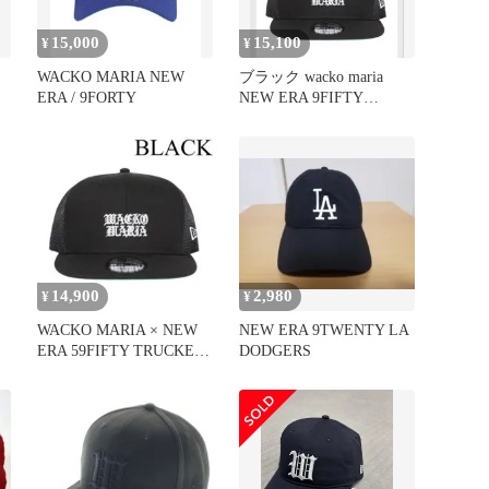
15,000
15,100
¥
¥
WACKO MARIA NEW
ブラック wacko maria
ERA / 9FORTY
NEW ERA 9FIFTY
TRUKER
14,900
2,980
¥
¥
WACKO MARIA × NEW
NEW ERA 9TWENTY LA
ERA 59FIFTY TRUCKER
DODGERS
黒