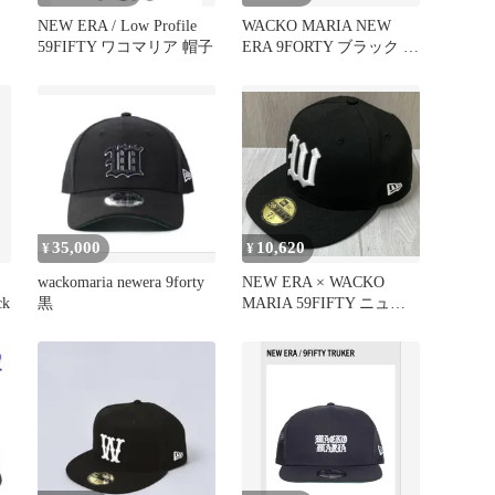
NEW ERA / Low Profile
WACKO MARIA NEW
59FIFTY ワコマリア 帽子
ERA 9FORTY ブラック キ
ャップ
35,000
10,620
¥
¥
wackomaria newera 9forty
NEW ERA × WACKO
ck
黒
MARIA 59FIFTY ニュー
エラ ワコ マリア ベース
ボール キャップ ブラッ
ク メンズ レディース 黒
帽子