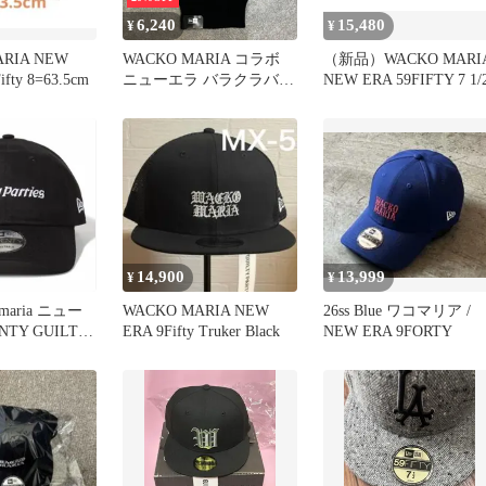
6,240
15,480
¥
¥
RIA NEW
WACKO MARIA コラボ
（新品）WACKO MARI
ifty 8=63.5cm
ニューエラ バラクラバ
NEW ERA 59FIFTY 7 1/
ニットキャップ ワコマリ
ア 25FW-WMA-CP04 ブラ
ック F （10017M）
14,900
13,999
¥
¥
omaria ニュー
WACKO MARIA NEW
26ss Blue ワコマリア /
NTY GUILTY
ERA 9Fifty Truker Black
NEW ERA 9FORTY
 キャップ