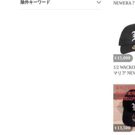
除外キーワード
NEWERA 7
ア
15,000
¥
1/2 WACK
マリア NE
エラ キャ
13,500
¥