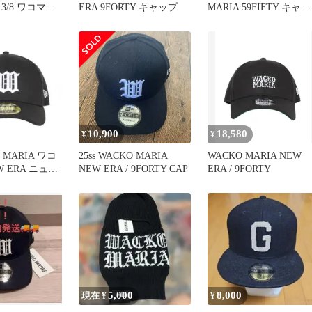
 3/8 ワコマリ
ERA 9FORTY キャップ
MARIA 59FIFTY キャッ
プ
10,900
18,580
¥
¥
O MARIA ワコ
25ss WACKO MARIA
WACKO MARIA NEW
W ERA ニュー
NEW ERA / 9FORTY CAP
ERA / 9FORTY
ップ
5,000
8,000
現在 ¥
¥