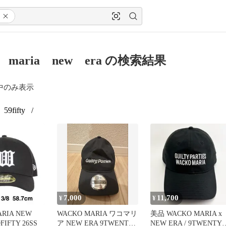
o maria new era の検索結果
中のみ表示
59fifty
/
7,000
11,700
¥
¥
RIA NEW
WACKO MARIA ワコマリ
美品 WACKO MARIA x
9FIFTY 26SS
ア NEW ERA 9TWENTY
NEW ERA / 9TWENTY