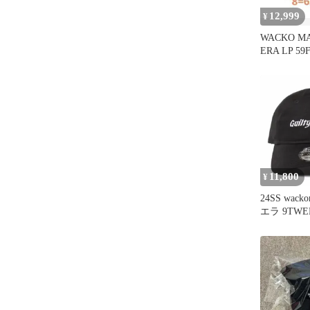
12,999
¥
WACKO MA
ERA LP 59F
11,800
¥
24SS wack
エラ 9TWE
PARTIES