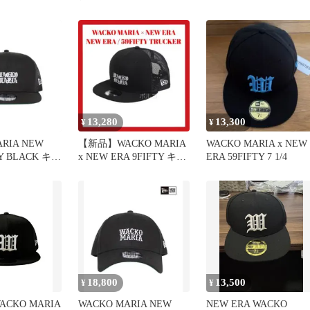
ニューエラ
CAP BLACK ワコマリ
ニューエラ キャップ ブ
ラック
13,280
13,300
¥
¥
RIA NEW
【新品】WACKO MARIA
WACKO MARIA x NEW
TY BLACK キム
x NEW ERA 9FIFTY キャ
ERA 59FIFTY 7 1/4
ップ
18,800
13,500
¥
¥
CKO MARIA
WACKO MARIA NEW
NEW ERA WACKO