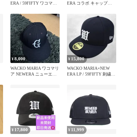
ERA / 59FIFTY ワコマリ
ERA コラボ キャップ
ア
（8）ネイビー
8,000
15,800
¥
¥
WACKO MARIA ワコマリ
WACKO MARIA×NEW
ア NEWERA ニューエラ
ERA LP / 59FIFTY 刺繍
キャップ 帽子 黒
キャップ
17,800
11,999
¥
¥