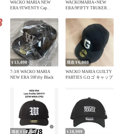
WACKO MARIA NEW
WACKOMARIA×NEW
ERA 9TWENTY Cap
ERA/9FIFTY TRUKER
BLACK
(NAVY)
13,490
6,000
¥
現在 ¥
7-3/8 WACKO MARIA
WACKO MARIA GUILTY
NEW ERA 59Fifty Black
PARTIES Gロゴ キャップ
14,200
18,999
現在 ¥
¥