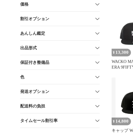
価格
割引オプション
あんしん鑑定
出品形式
13,300
¥
WACKO MA
保証付き整備品
ERA 9FIF
タク
色
発送オプション
配送料の負担
タイムセール割引率
14,800
¥
キャップ WA