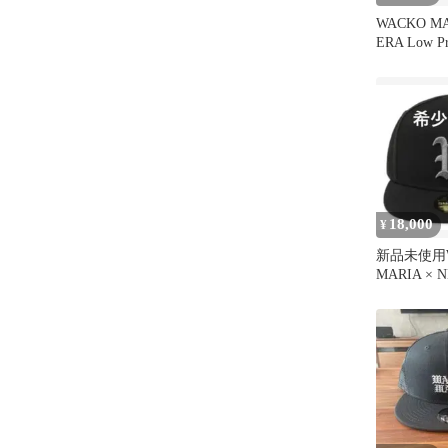
WACKO MA
ERA Low Pr
18,000
¥
新品未使用W
MARIA × N