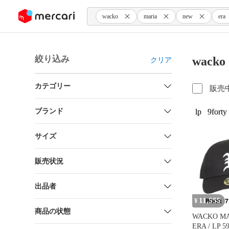
ンツにスキップ
wacko
maria
new
era
絞り込み
wack
クリア
カテゴリー
販売
ブランド
lp
9forty
サイズ
販売状況
出品者
11,555
¥
商品の状態
WACKO MA
ERA / LP 5