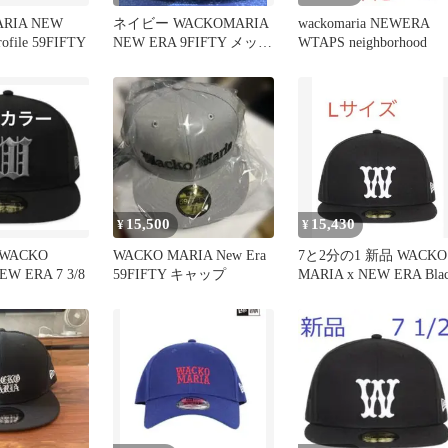
RIA NEW
ネイビー WACKOMARIA
wackomaria NEWERA
ofile 59FIFTY
NEW ERA 9FIFTY メッシ
WTAPS neighborhood
ュ キャップ
15,500
15,430
¥
¥
ACKO
WACKO MARIA New Era
7と2分の1 新品 WACKO
EW ERA 7 3/8
59FIFTY キャップ
MARIA x NEW ERA Bla