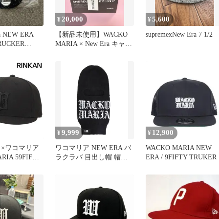
20,000
5,600
¥
¥
ia NEW ERA
【新品未使用】WACKO
supremexNew Era 7 1/2
TRUCKER
MARIA × New Era キャッ
プ 7 1/8
9,999
12,900
¥
¥
 ×ワコマリア
ワコマリア NEW ERA バ
WACKO MARIA NEW
RIA 59FIFTY
ラクラバ 目出し帽 帽子
ERA / 9FIFTY TRUKER
7.375
キャップ 刺繍 ニット