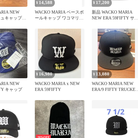
14,588
17,200
¥
¥
RIA NEW
WACKO MARIA ベースボ
新品 WACKO MARIA
シュキャップ
ールキャップ ワコマリ
NEW ERA 59FIFTY サ
ア ニューエラ
ズ 7 1/2
16,980
13,080
¥
¥
RIA NEW
WACKO MARIA x NEW
WACKO MARIA NEW
FTY キャップ
ERA 59FIFTY
ERA/9 FIFTY TRUCKE
キャップ
20%OFF