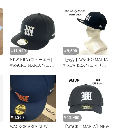
ア
59FIFTY
11,990
9,690
¥
¥
NEW ERA (ニューエラ)
【美品】WACKO MARIA
×WACKO MARIA ワコマ
× NEW ERA ワコマリア
リア WMロゴ ベースボー
× ニューエラ ベースボー
ルキャップ ブラック
ルキャップ 58.7㎝ BLK/
ブラック
8,500
13,900
¥
¥
WACKOMARIA NEW
【WACKO MARIA】NEW