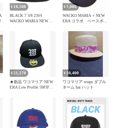
18,500
7,000
¥
¥
A
BLACK 7 3/8 23SS
WACKO MARIA × NEW
2
WACKO MARIA NEW
ERA コラボ ベースボー
ERA /
ルキャップ
21,270
10,400
¥
¥
★新品 ワコマリア NEW
ワコマリア wtaps ダブル
ERA Low Profile 59FIFTY
ネーム hat ハット
黒