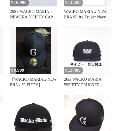
16,900
13,500
¥
¥
26SS WACKO MARIA ×
WACKO MARIA x NEW
イ
NEWERA 59FIFTY CAP
ERA 9Fifty Truker Navy
9,999
13,480
¥
¥
【WACKO MARIA x NEW
26ss WACKO MARIA
R
ERA / 59 FIFTY】
59FIFTY TRUCKER