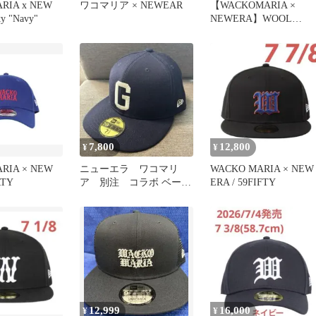
RIA x NEW
ワコマリア × NEWEAR
【WACKOMARIA ×
y "Navy"
NEWERA】WOOL
BASEBALL CAP
7,800
12,800
¥
¥
RIA × NEW
ニューエラ ワコマリ
WACKO MARIA × NEW
RTY
ア 別注 コラボ ベース
ERA / 59FIFTY
ボールキャップ ギルテ
ィパーティーズ
12,999
16,000
¥
¥