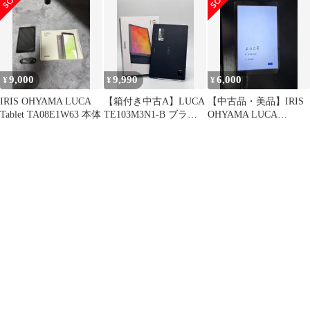
Fi【377】
9,000
9,990
6,000
¥
¥
¥
IRIS OHYAMA LUCA
【箱付き中古A】LUCA
【中古品・美品】IRIS
Tablet TA08E1W63 本体
TE103M3N1-B ブラッ
OHYAMA LUCA
ク Wi-Fi
TA08E1W63 本体