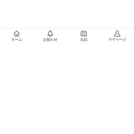
メルカリについて
ホーム
お知らせ
出品
マイページ
会社概要（運営会社）
採用情報
プレスリリース
公式ブログ
プレスキット
メルカリUS
メルカリShops
m department（エムデパ）
ヘルプ
ヘルプセンター（ガイド・お問い合わせ）
メルカリShopsでショップを開設する
メルカリShops ショップ管理画面にログイン
メルカリShops出店者向けガイド
お問い合わせ一覧