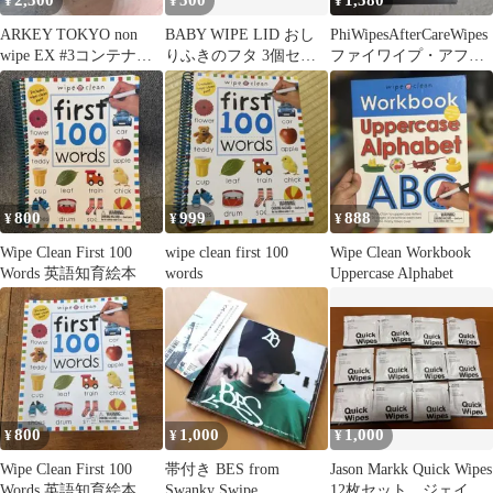
2,500
500
1,580
¥
¥
¥
ARKEY TOKYO non
BABY WIPE LID おし
PhiWipesAfterCareWipes
wipe EX #3コンテナ
りふきのフタ 3個セッ
ファイワイプ・アフタ
15g 新品
ト
ーケアワイプ新品
800
999
888
¥
¥
¥
Wipe Clean First 100
wipe clean first 100
Wipe Clean Workbook
Words 英語知育絵本
words
Uppercase Alphabet
800
1,000
1,000
¥
¥
¥
Wipe Clean First 100
帯付き BES from
Jason Markk Quick Wipes
Words 英語知育絵本
Swanky Swipe
12枚セット ジェイソ