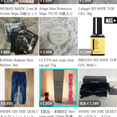
1,200
1,600
1,999
¥
¥
¥
HUMAN MADE Lens &
Adapt Skin Protective
Lulugel NO WIPE TOP
Screen Wipe 20枚セット
Wipe 7917R 50枚入り
GEL 30g
800
3,900
2,500
¥
¥
¥
KANebo Radiant Skin
CLETO non wipe clear
PRESTO NO WIPE TOP
Refiner 3ml
top gel 25g
GEL MAG+
4,800
1,850
7,500
¥
¥
現在 ¥
SWIPE ON THE QUIET
【新品・未開封】Neo
SWIPE ON THE QUIET
ナイロン シュミットパ
wipe milk 150ml 乳液
サングラス スワイプ