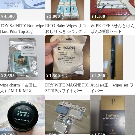
4,500
3,000
1,100
¥
¥
¥
TOY'S×INITY Non-wipe
RICO Baby Wipes リコ
WIPE-OFF 5せんとけん
Hard Pika Top 25g
おしりふき 6パックセ
ばん2種類セット
ット
2,555
1,500
2,200
¥
¥
¥
wipe charm（吉田仁
DRY WIPE MAGNETIC
Audi 純正 wiper set ワ
人）/ M!LK M!Ⅹ
STRIPホワイトボード
イパー
museum キーホルダー
仕様マグネットテープ