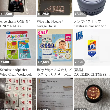
1,500
1,980
3,000
¥
¥
¥
wipe charm ONE Ｎ’
Wipe The Needle /
ノンワイプトップ
ONLY NAOYA
Garage House
Sazalea mirror non wipe
top
600
2,609
750
¥
¥
¥
Scholastic Alphabet
Baby Wipes ふんわりプ
[新品]
Wipe-Clean Workbook
ラスおしりふき 水
O.GEE.BRIGHTNESS
99.9% 大判 1箱
オージーブライトネス
WIPE for Lights stains
スニーカークリーナ
ー 掃除用具 スニー
カー用