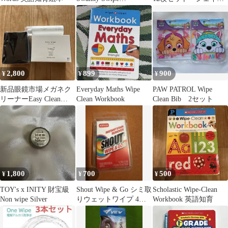
REBUILD
ンマーク
2,800
899
900
¥
¥
¥
新品眼鏡市場メガネク
Everyday Maths Wipe
PAW PATROL Wipe
リーナーEasy Clean
Clean Workbook
Clean Bib 2セット
&Easy Wipe スタンド
1,800
700
500
¥
¥
¥
TOY's x INITY 財宝級
Shout Wipe & Go シミ取
Scholastic Wipe-Clean
Non wipe Silver
りウェットワイプ 4枚
Workbook 英語知育
入り✖️2個