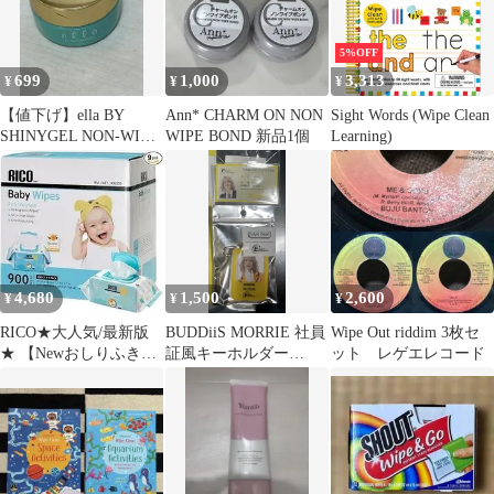
5%OFF
699
1,000
3,313
¥
¥
¥
【値下げ】ella BY
Ann* CHARM ON NON
Sight Words (Wipe Clean
SHINYGEL NON-WIPE
WIPE BOND 新品1個
Learning)
ART FIX
4,680
1,500
2,600
¥
¥
¥
RICO★大人気/最新版
BUDDiiS MORRIE 社員
Wipe Out riddim 3枚セ
★ 【Newおしりふき】
証風キーホルダー
ット レゲエレコード
RICO リコ おしりふ
&wipe charm
き ベビーワイプ 900
枚 100枚×9パック
【KS KIRKLAND
SIGNATURE BABY
WIPE(OUTER)】【コス