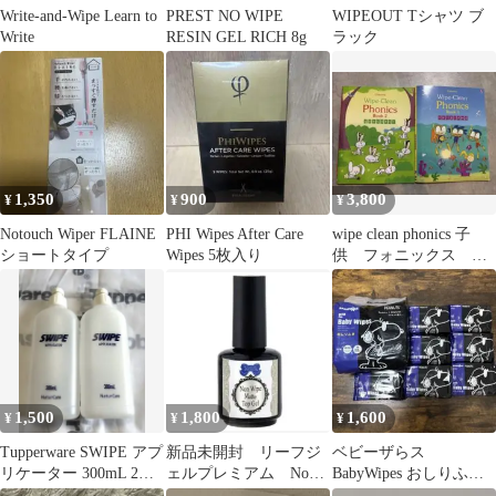
Write-and-Wipe Learn to
PREST NO WIPE
WIPEOUT Tシャツ ブ
Write
RESIN GEL RICH 8g
ラック
1,350
900
3,800
¥
¥
¥
Notouch Wiper FLAINE
PHI Wipes After Care
wipe clean phonics 子
ショートタイプ
Wipes 5枚入り
供 フォニックス 書
いて消せる 英語
1,500
1,800
1,600
¥
¥
¥
Tupperware SWIPE アプ
新品未開封 リーフジ
ベビーザらス
リケーター 300mL 2本
ェルプレミアム Non
BabyWipes おしりふき
セット
Wipe Matteトップ 15g
80枚入×15個