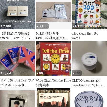
2,800
3,000
1,199
¥
¥
¥
【開封済 未使用品】
M!LK 佐野勇斗
wipe clean first 100
emena エメナ ノンワイ
EBiDAN 社員証風キー
words
プホイップジェル 4g セ
ホルダー wipe charm
ット
1,550
888
999
¥
¥
¥
ドイツ製 スポンジワイ
Wipe Clean Tell the Time
CLETO biomass non-
プ スポンジ布巾
知育絵本
wipe hard top 2g サンプ
Schwammtücher 2袋
ル