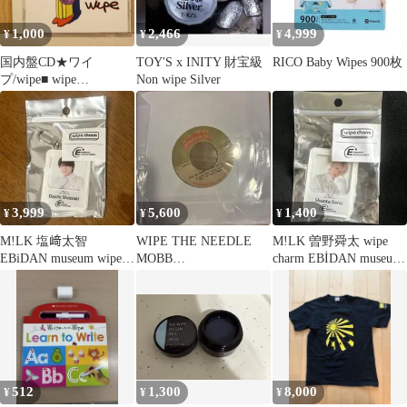
1,000
2,466
4,999
¥
¥
¥
国内盤CD★ワイ
TOY'S x INITY 財宝級
RICO Baby Wipes 900枚
プ/wipe■ wipe
Non wipe Silver
【DDRA99001/49487220
24460】Y73747
3,999
5,600
1,400
¥
¥
¥
M!LK 塩﨑太智
WIPE THE NEEDLE
M!LK 曽野舜太 wipe
EBiDAN museum wipe
MOBB
charm EBİDAN museum
charm
DEEP/JAYZ(PART1)7"
2025
512
1,300
8,000
¥
¥
¥