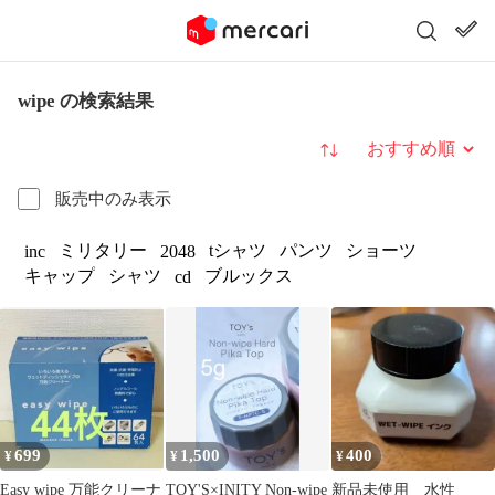
wipe の検索結果
並び替え
販売中のみ表示
ミリタリー
tシャツ
パンツ
ショーツ
inc
2048
キャップ
シャツ
ブルックス
cd
699
1,500
400
¥
¥
¥
Easy wipe 万能クリーナ
TOY'S×INITY Non-wipe
新品未使用 水性