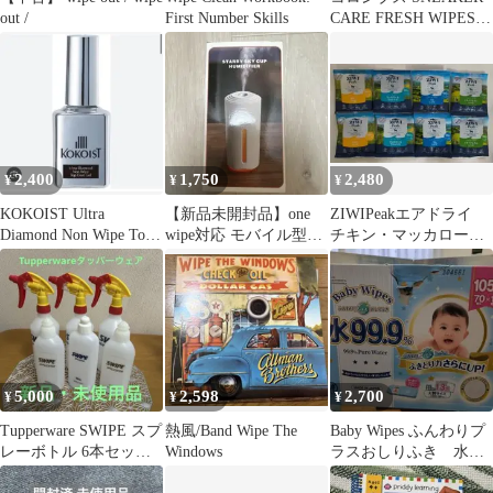
out /
First Number Skills
CARE FRESH WIPES 2
個セット
2,400
1,750
2,480
¥
¥
¥
KOKOIST Ultra
【新品未開封品】one
ZIWIPeakエアドライ
Diamond Non Wipe Top
wipe対応 モバイル型加
チキン・マッカロー＆
Coat
湿器 SCH-ML1
ラム・ラム・トライプ
＆ラム各2袋
5,000
2,598
2,700
¥
¥
¥
Tupperware SWIPE スプ
熱風/Band Wipe The
Baby Wipes ふんわりプ
レーボトル 6本セット
Windows
ラスおしりふき 水
【新品・未使用品】
99.9% 大判 1箱