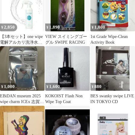
2,850
1,890
1,800
¥
¥
¥
【3本セット】one wipe
VIEW スイミングゴー
1st Grade Wipe-Clean
電解アルカリ洗浄水
グル SWIPE RACING
Activity Book
300mL
1,000
1,600
880
¥
¥
¥
EBiDAN museum 2025
KOKOIST Flash Non
BES swanky swipe LIVE
wipe charm ICEx 志賀李
Wipe Top Coat
IN TOKYO CD
玖