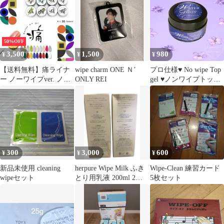
50%OFF
3,500
1,500
980
¥
¥
¥
【送料無料】痛ライナ
wipe charm ONE Ｎ’
プロ仕様♥ No wipe Top
ー ノーワイプver. ノン
ONLY REI
gel ♥ノンワイプトップ
ワイプ 痛ネイル カラー
コートジェル˖⟡
ジェル ジェルネイル カ
ラー ポリッシュ ネイル
ジェル アートジェル ジ
ェルネイル用品 爪 ジェ
ルネイルアート ネイル
工房【no wipe★痛ライ
300
3,000
600
¥
¥
¥
ナー 全20色セット】
新品未使用 cleaning
herpure Wipe Milk ふき
Wipe-Clean 練習カード
wipeセット
とり用乳液 200ml 2個
5枚セット
セット