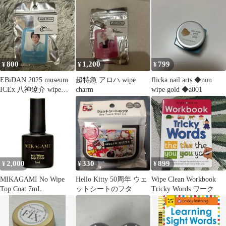
800
1,200
799
¥
¥
¥
EBiDAN 2025 museum
超特急 アロハ wipe
flicka nail arts ◆non
ICEx 八神遼介 wipe
charm
wipe gold ◆a001
charm
2,000
330
899
¥
¥
¥
MIKAGAMI No Wipe
Hello Kitty 50周年 ウェ
Wipe Clean Workbook
Top Coat 7mL
ットシートのフタ
Tricky Words ワーク