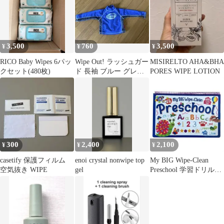
ー 新品 未使用
3,500
760
3,500
¥
¥
¥
RICO Baby Wipes 6パッ
Wipe Out! ラッシュガー
MISIRELTO AHA&BHA
クセット(480枚)
ド 長袖 ブルー グレ
PORES WIPE LOTION
ー 80
300
2,400
2,100
¥
¥
¥
casetify 保護フィルム
enoi crystal nonwipe top
My BIG Wipe-Clean
空気抜き WIPE
gel
Preschool 学習ドリル
4〜5歳