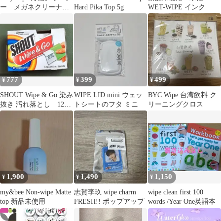
ー メガネクリーナー
Hard Pika Top 5g
WET-WIPE インク
44枚
777
399
499
¥
¥
¥
SHOUT Wipe & Go 染み
WIPE LID mini ウェッ
BYC Wipe 台湾飲料 ク
抜き 汚れ落とし 12個
トシートのフタ ミニ
リーニングクロス
入り
1,900
1,490
1,150
¥
¥
¥
my&bee Non-wipe Matte
志賀李玖 wipe charm
wipe clean first 100
top 新品未使用
FRESH!! ポップアップ
words /Year One英語本