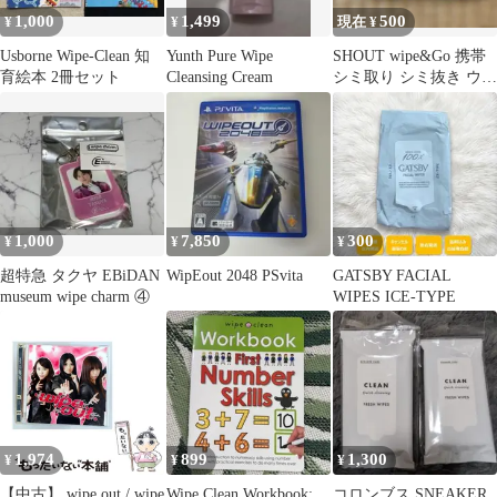
トコ通販】カークラン
1,000
1,499
500
¥
¥
現在 ¥
ド 送料無料 りこ
Usborne Wipe-Clean 知
Yunth Pure Wipe
SHOUT wipe&Go 携帯
育絵本 2冊セット
Cleansing Cream
シミ取り シミ抜き ウエ
ットティッシュ
1,000
7,850
300
¥
¥
¥
超特急 タクヤ EBiDAN
WipEout 2048 PSvita
GATSBY FACIAL
museum wipe charm ④
WIPES ICE-TYPE
1,974
899
1,300
¥
¥
¥
【中古】 wipe out / wipe
Wipe Clean Workbook:
コロンブス SNEAKER