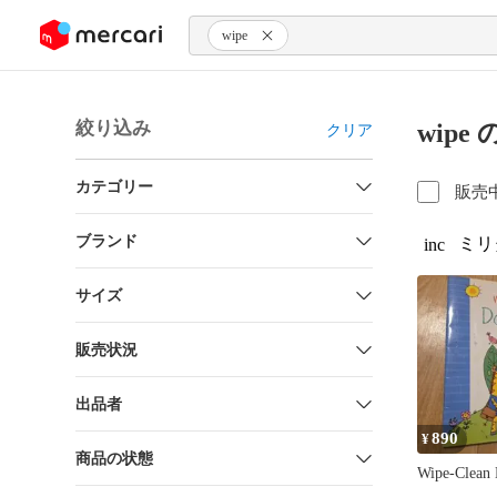
ンツにスキップ
wipe
絞り込み
wipe
クリア
カテゴリー
販売
ブランド
ミリ
inc
サイズ
販売状況
出品者
890
¥
商品の状態
Wipe-Clean 