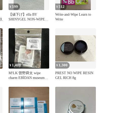
599
512
¥
¥
【値下げ】ella BY
Write-and-Wipe Learn to
李玖
SHINYGEL NON-WIPE
Write
ART FIX
1,400
1,300
¥
¥
M!LK 曽野舜太 wipe
PREST NO WIPE RESIN
charm EBİDAN museum
GEL RICH 8g
2025