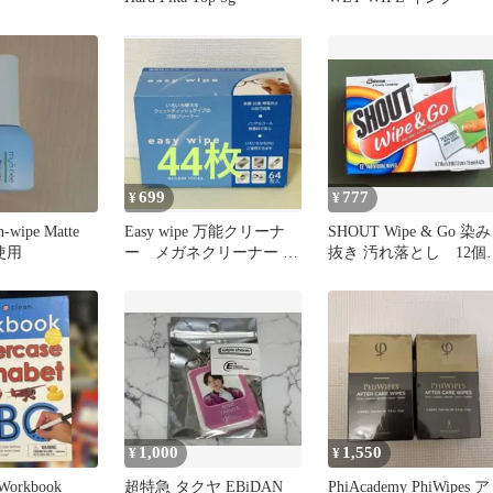
699
777
¥
¥
-wipe Matte
Easy wipe 万能クリーナ
SHOUT Wipe & Go 染み
使用
ー メガネクリーナー 44
抜き 汚れ落とし 12個
枚
り
1,000
1,550
¥
¥
 Workbook
超特急 タクヤ EBiDAN
PhiAcademy PhiWipes ア