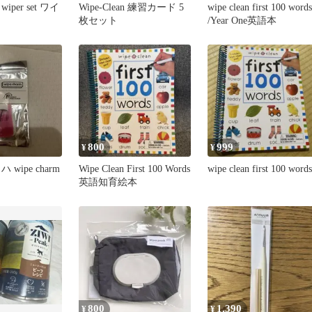
iper set ワイ
Wipe-Clean 練習カード 5
wipe clean first 100 words
枚セット
/Year One英語本
800
999
¥
¥
wipe charm
Wipe Clean First 100 Words
wipe clean first 100 words
英語知育絵本
800
1,390
¥
¥