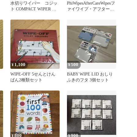
水切りワイパー コジッ
PhiWipesAfterCareWipesフ
ト COMPACT WIPER 回
ァイワイプ・アフターケ
転ヘッド マグネット収納
アワイプ新品
1,100
500
¥
¥
WIPE-OFF 5せんとけん
BABY WIPE LID おしり
ばん2種類セット
ふきのフタ 3個セット
800
900
¥
¥