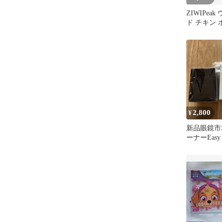
ZIWIPea
ド チキン 
2,800
¥
新品眼鏡市
ーナーEasy C
Wipe スタ