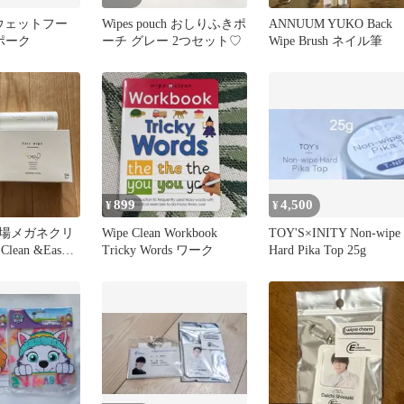
k ウェットフー
Wipes pouch おしりふきポ
ANNUUM YUKO Back
ポーク
ーチ グレー 2つセット♡
Wipe Brush ネイル筆
899
4,500
¥
¥
場メガネクリ
Wipe Clean Workbook
TOY'S×INITY Non-wipe
lean &Easy
Tricky Words ワーク
Hard Pika Top 25g
ンド