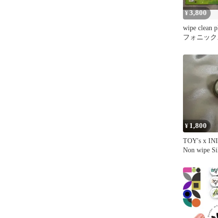
3,800
¥
wipe clea
フォニック
せる 英語
1,800
¥
TOY's x I
Non wipe Si