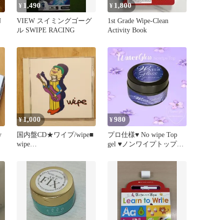
1,490
1,800
¥
¥
N
VIEW スイミングゴーグ
1st Grade Wipe-Clean
ル SWIPE RACING
Activity Book
1,000
980
¥
¥
y
国内盤CD★ワイプ/wipe■
プロ仕様♥ No wipe Top
wipe
gel ♥ノンワイプトップコ
【DDRA99001/494872202
ートジェル˖⟡
4460】Y73747