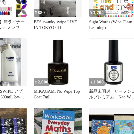
880
3,704
¥
¥
】痛ライナー
BES swanky swipe LIVE
Sight Words (Wipe Clean
er. ノンワイ
IN TOKYO CD
Learning)
ネイル カラー
 ネイルジェル
ル ジェルネイ
 ジェルネイル
ル工房【no
ライナー 全20
2,000
1,800
¥
¥
e SWIPE アプ
MIKAGAMI No Wipe Top
新品未開封 リーフジ
00mL 2本セ
Coat 7mL
ルプレミアム Non Wip
Matteトップ 15g