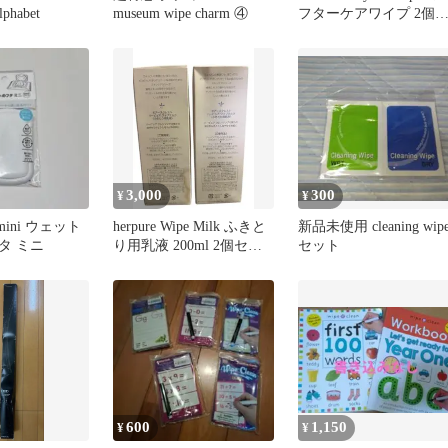
lphabet
museum wipe charm ④
フターケアワイプ 2個
ット
3,000
300
¥
¥
 mini ウェット
herpure Wipe Milk ふきと
新品未使用 cleaning wip
タ ミニ
り用乳液 200ml 2個セッ
セット
ト
600
1,150
¥
¥