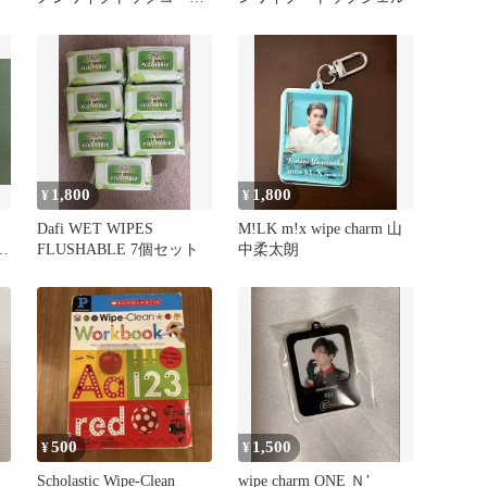
ジェル♥
1,800
1,800
¥
¥
Dafi WET WIPES
M!LK m!x wipe charm 山
入
FLUSHABLE 7個セット
中柔太朗
500
1,500
¥
¥
Scholastic Wipe-Clean
wipe charm ONE Ｎ’