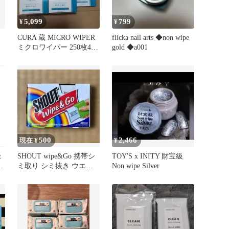
5,099
799
¥
¥
CURA 蔵 MICRO WIPER
flicka nail arts ◆non wipe
ミクロワイパー 250枚4
gold ◆a001
箱 50枚1箱
500
2,466
現在 ¥
¥
ェ
SHOUT wipe&Go 携帯シ
TOY'S x INITY 財宝級
e
ミ取り シミ抜き ウエッ
Non wipe Silver
トティッシュ