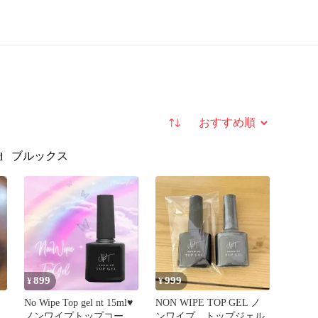
並び替え
ブルックス
d
899
999
¥
¥
No Wipe Top gel nt 15ml♥
NON WIPE TOP GEL ノ
ノンワイプトップコート
ンワイプ トップジェル