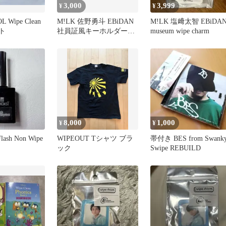
3,000
3,999
¥
¥
L Wipe Clean
M!LK 佐野勇斗 EBiDAN
M!LK 塩﨑太智 EBiDA
ット
社員証風キーホルダー
museum wipe charm
wipe charm
8,000
1,000
¥
¥
ash Non Wipe
WIPEOUT Tシャツ ブラ
帯付き BES from Swank
ック
Swipe REBUILD