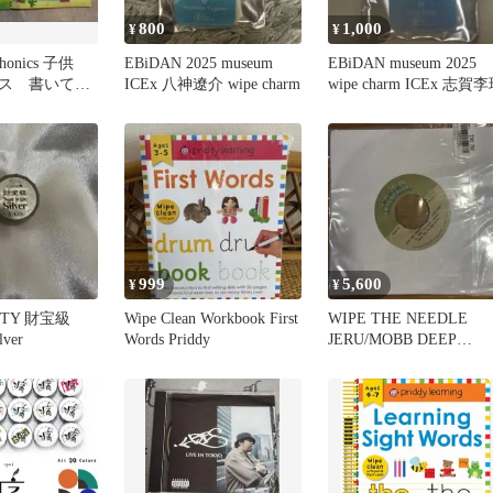
800
1,000
¥
¥
n phonics 子供
EBiDAN 2025 museum
EBiDAN museum 2025
ス 書いて消
ICEx 八神遼介 wipe charm
wipe charm ICEx 志賀
999
5,600
¥
¥
NITY 財宝級
Wipe Clean Workbook First
WIPE THE NEEDLE
lver
Words Priddy
JERU/MOBB DEEP
(PART2）7"