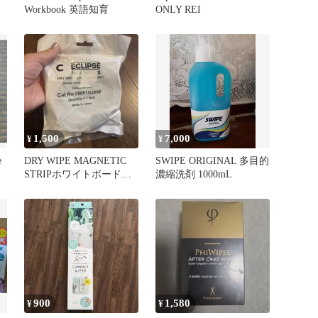
セ
Workbook 英語知育
ONLY REI
1,500
7,000
¥
¥
e
DRY WIPE MAGNETIC
SWIPE ORIGINAL 多目的
STRIPホワイトボード仕
濃縮洗剤 1000mL
様マグネットテープ
900
1,580
¥
¥