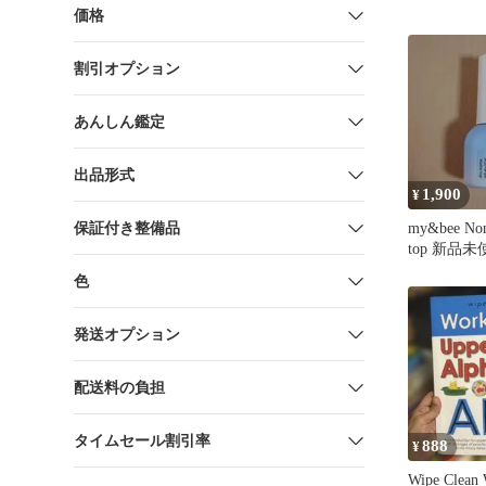
価格
割引オプション
あんしん鑑定
出品形式
1,900
¥
保証付き整備品
my&bee Non
top 新品未
色
発送オプション
配送料の負担
タイムセール割引率
888
¥
Wipe Clean