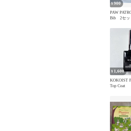
900
¥
PAW PATRO
Bib 2セ
1,600
¥
KOKOIST Fl
Top Coat