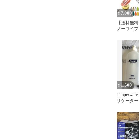
7,000
¥
【送料無料
ノーワイプv
プ 痛ネイル カラージェ
ル ジェル
ポリッシュ
アートジェ
ル用品 爪
アート ネイ
wipe★痛
色セット】
1,500
¥
Tupperwar
リケーター 3
ット