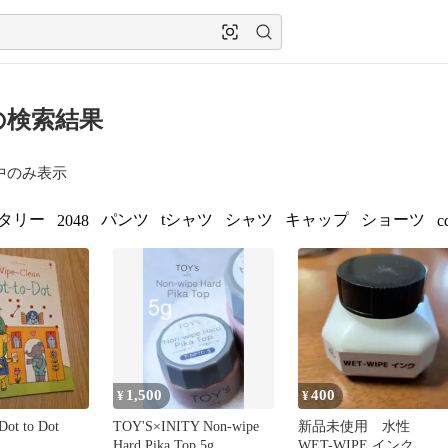
 の検索結果
中のみ表示
タリー
パンツ
tシャツ
シャツ
キャップ
ショーツ
2048
c
1,500
400
¥
¥
Dot to Dot
TOY'S×INITY Non-wipe
新品未使用 水性
Hard Pika Top 5g
WET-WIPE インク