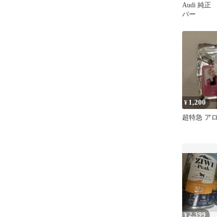
Audi 純正 w
パー
1,200
¥
超特急 アロハ 
2,399
¥