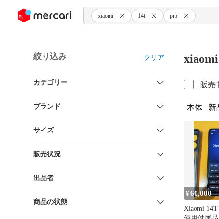
ンツにスキップ
xiaomi
14t
pro
絞り込み
xiaom
クリア
カテゴリー
販売
ブランド
本体
新
サイズ
販売状況
出品者
60,000
¥
商品の状態
Xiaomi 14
使用付属品