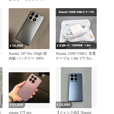
ム付
56,800
950
¥
¥
ー
Xiaomi 14T Pro 256gb 国
Xiaomi 120W USB-C 充電
マ
内版 バッテリー 100%
ケーブル 1.8m 17T Pro対
応
95,000
28,000
¥
¥
本
xiaomi 17T pro
【ジャンク品】Xiaomi