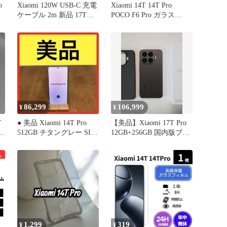
o
Xiaomi 120W USB-C 充電
Xiaomi 14T 14T Pro
ケーブル 2m 新品 17T
POCO F6 Pro ガラス
Pro対応
K541
86,299
106,999
¥
¥
T
● 美品 Xiaomi 14T Pro
【美品】Xiaomi 17T Pro
512GB チタングレー SIM
12GB+256GB 国内版ブラ
ム
フリー
ック
1,299
319
¥
¥