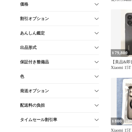
価格
割引オプション
あんしん鑑定
出品形式
79,800
¥
保証付き整備品
【美品&即
Xiaomi 15T
ラック 国
色
発送オプション
配送料の負担
タイムセール割引率
800
¥
Xiaomi 15T 