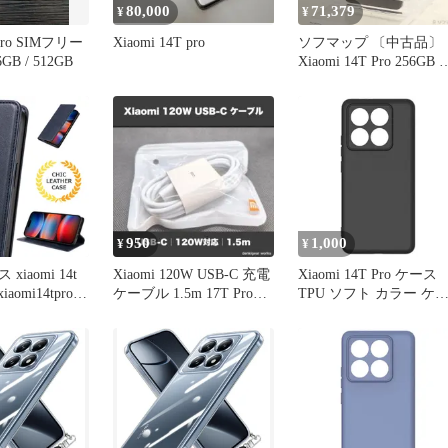
80,000
71,379
¥
¥
 Pro SIMフリー
Xiaomi 14T pro
ソフマップ 〔中古品〕
B / 512GB
Xiaomi 14T Pro 256GB 
タンブラック
MZB0HHKJP SIMフリー
【377】
950
1,000
¥
¥
iaomi 14t
Xiaomi 120W USB-C 充電
Xiaomi 14T Pro ケース
iaomi14tpro
ケーブル 1.5m 17T Pro対
TPU ソフト カラー ケ
mi14tproケー
応
ス 【Color】ブラック
収納 スマホケ
i14tpro スマホ
i 14tpro ケー
14t pro ネイビ