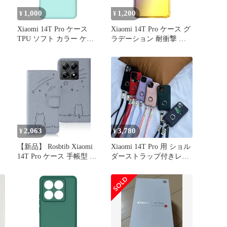
1,000
1,200
¥
¥
Xiaomi 14T Pro ケース
Xiaomi 14T Pro ケース グ
ー
TPU ソフト カラー ケー
ラデーション 耐衝撃 ソ
ス 【Color】ミント
フト ケース 【Color】ブ
ラック・ゴールド
2,063
3,780
¥
¥
【新品】 Rosbtib Xiaomi
Xiaomi 14T Pro 用 ショル
ー
14T Pro ケース 手帳型 シ
ダーストラップ付きレザ
ャオミ 14T Pro ケース 流
ーウォレットケース
れ星子猫 シャオミ 14T
プロ? ケース 可愛い 猫柄
ねこ シャオミ14T Pro ケ
ース 耐衝撃 Xiaomi 14T
Pro スマホケース 0