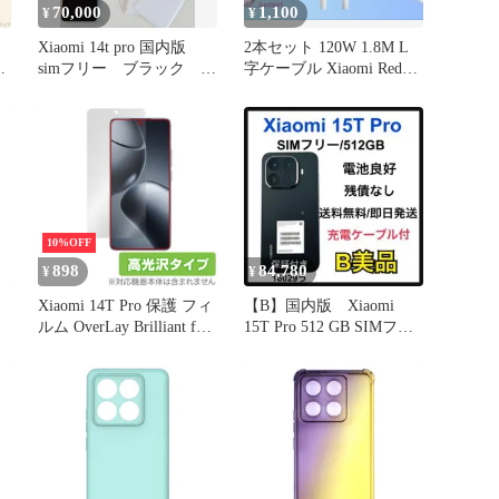
70,000
1,100
¥
¥
Xiaomi 14t pro 国内版
2本セット 120W 1.8M L
チ
simフリー ブラック ス
字ケーブル Xiaomi Redmi
マホ
互換
10%OFF
898
84,780
¥
¥
Xiaomi 14T Pro 保護 フィ
【B】国内版 Xiaomi
ー
ルム OverLay Brilliant for
15T Pro 512 GB SIMフリ
シャオミー スマートフォ
ー 本体
ン 液晶保護 指紋がつき
にくい 指紋防止 高光沢