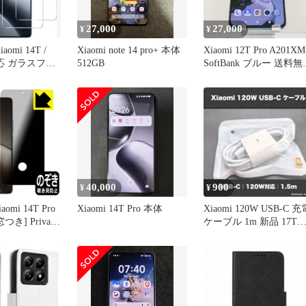
27,000
27,000
¥
¥
iaomi 14T /
Xiaomi note 14 pro+ 本体
Xiaomi 12T Pro A201XM
 対応 ガラスフィ
512GB
SoftBank ブルー 送料無
入り
本体 c15965
40,000
900
¥
¥
omi 14T Pro
Xiaomi 14T Pro 本体
Xiaomi 120W USB-C 充
き] Privacy
ケーブル 1m 新品 17T
保護 フィルム 覗き
Pro対応
射低減 日本製