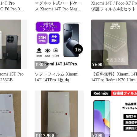
 14T Pro
マグネット式ハードケー
Xiaomi 14T / Poco X7 Pr
O F6 Pro 9H
ス Xiaomi 14T Pro Mag
保護フィルム4枚セット
強化ガラス 液晶
Safe対応 黒
2.5D K541
300
600
¥
¥
mi 15T Pro
ソフトフィルム Xiaomi
【送料無料】Xiaomi 14
/256GB
14T 14TPro 1枚 dq
14TPro Redmi K70 Ultra
対応 強化ガラスフィル
3枚セット
117,900
300
¥
¥