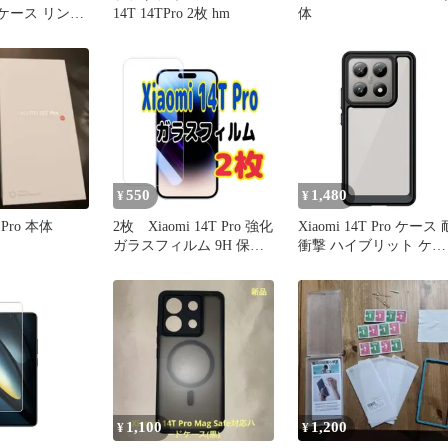
 用ケース リング
14T 14TPro 2枚 hm
体
550
1,480
¥
¥
T Pro 本体
2枚 Xiaomi 14T Pro 強化
Xiaomi 14T Pro ケース 
ガラスフィルム 9H 保護
衝撃 ハイブリット ケー
フィルム
ス 【Color】ブラック
1,100
1,200
¥
¥