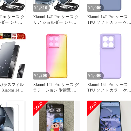
1,810
1,000
¥
¥
T Pro ケース ク
Xiaomi 14T Pro ケース ク
Xiaomi 14T Pro ケース
ルダー シャオ
リア ショルダー シャオ
TPU ソフト カラー ケ
roスマホケース
ミ 14T Proスマホケース
ス 【Color】グレー
 かわいい ワ
耐衝撃 人気 かわいい ワ
電対応 カバー
イヤレス充電対応 カバー
け TPU 薄型
首かけ 肩掛け TPU 薄型
ラップ付き 取
軽量 ストラップ付き 取
 長さ調整可能
り外し可能 長さ調整可能
（透明）
1,200
1,000
¥
¥
4T ガラスフィル
Xiaomi 14T Pro ケース グ
Xiaomi 14T Pro ケース
iaomi 14T
ラデーション 耐衝撃 ソ
TPU ソフト カラー ケ
ム シャオミ
フト ケース 【Color】イ
ス 【Color】パープル
ルム マット 全面
エロー・ピンク
ガラス 液晶保
RYECHER