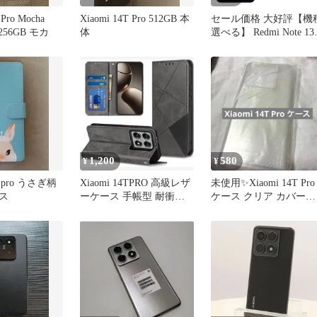
 Pro Mocha
Xiaomi 14T Pro 512GB 本
セール価格 大好評【機
 256GB モカ
体
選べる】 Redmi Note 13
Pro 5G 保護フィルム
Xiaomi 14T Pro ガラス
ィルム 保護シート 光沢
クリア 硬度9H
1,200
580
¥
¥
T pro うさぎ柄
Xiaomi 14TPRO 高級レザ
未使用✨️Xiaomi 14T Pro
ス
ーケース 手帳型 耐衝撃
ケース クリア カバー
マグネット付き
TPU