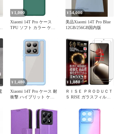
1,000
54,000
¥
¥
Xiaomi 14T Pro ケース
美品Xiaomi 14T Pro Blue
料
TPU ソフト カラー ケー
12GB/256GB国内版
ス 【Color】グリーン
1,480
1,080
¥
¥
電
Xiaomi 14T Pro ケース 耐
ＲＩＳＥ ＰＲＯＤＵＣＴ
衝撃 ハイブリット ケー
Ｓ RISE ガラスフィルム
ス 【Color】ブルー
保護フィルム 2枚入 指紋
認証対応 液晶保護 強化
日本製AGCガラス素材硬
度10H0.26mm 2.5Dラウン
ドエッジ 自動吸着 気泡
ゼロ (クリア, Xiaomi