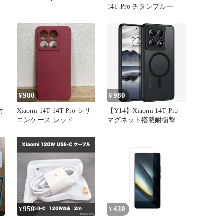
14T Pro チタンブルー
980
980
¥
¥
耐
Xiaomi 14T 14T Pro シリ
【Y14】Xiaomi 14T Pro
コンケース レッド
マグネット搭載耐衝撃充
電対応ケース
950
420
¥
¥