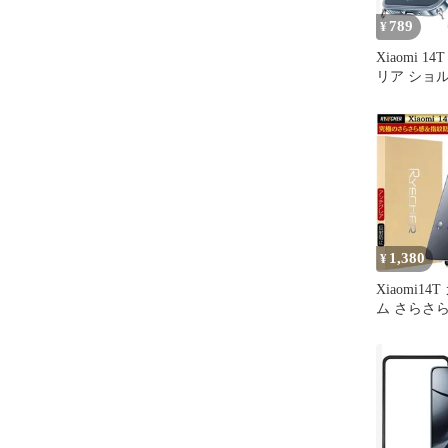
789
¥
Xiaomi 14
リア ショ
ミ 14T P
耐衝撃 人気
イヤレス充
首かけ 肩掛
軽量 スト
り外し可能
（透明）
1,380
¥
Xiaomi1
ム さらさら X
保護フィル
14t フィ
保護 強化
護フィルム 