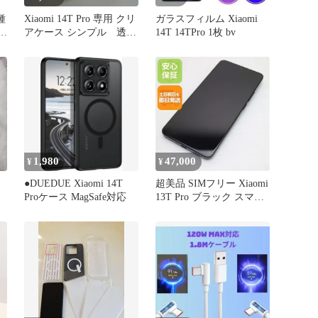
種
Xiaomi 14T Pro 専用 クリ
ガラスフィルム Xiaomi
アケース シンプル 透
14T 14TPro 1枚 bv
明 おしゃれ
フ
1,980
47,000
¥
¥
●DUEDUE Xiaomi 14T
超美品 SIMフリー Xiaomi
Proケース MagSafe対応
13T Pro ブラック スマホ
Xiaomi 即日発送 土日祝
発送OK