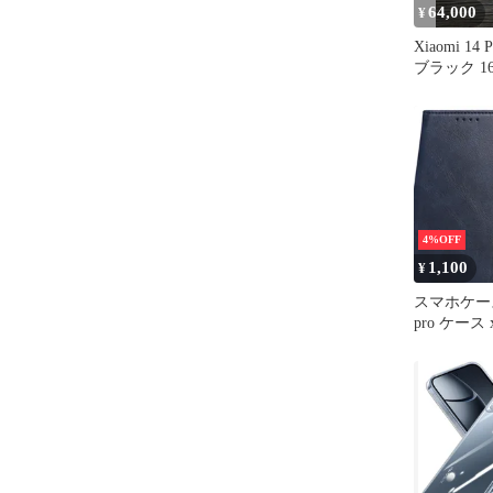
64,000
¥
Xiaomi 14
ブラック 16G
4%OFF
1,100
¥
スマホケース x
pro ケース x
ケース xiao
ス カード 
ース xiaom
カバー xiaom
ス xiaomi 
ー