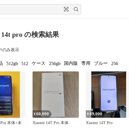
i 14t pro の検索結果
中のみ表示
品
ケース
国内版
専用
ブルー
512gb
512
256gb
256
60,000
69,000
¥
¥
T Pro 本体+未
Xiaomi 14T Pro 本体
Xiaomi 14T Pro