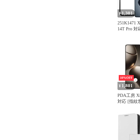
1,301
¥
251K1471 X
14T Pro
ルム ２枚
10%OFF
1,801
¥
PDA工房 Xia
対応 [指紋窓つ
Shield 
見防止 反