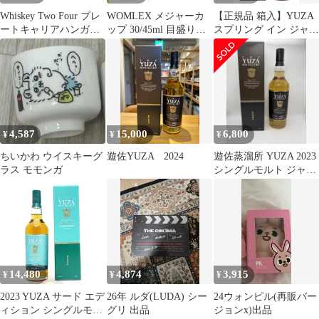
Whiskey Two Four プレ
WOMLEX メジャーカ
【正規品 箱入】YUZA
ートキャリアハンガー
ップ 30/45ml 目盛り付
スプリング イン ジャパ
バッグ MC
き カクテル メジャー
ン［2024］ 遊佐蒸留所
ジガーカップ メジャー
シングル モルト ジャパ
カップ ウイスキー カク
ニーズ ウイスキー
テル 計量カップ ダブル
700ml 55％
ヘッド 一体型 ステンレ
ス鋼 (シルバー,
30/45ml) 1
4,587
15,000
6,800
¥
¥
¥
ちいかわ ウイスキーグ
遊佐YUZA 2024
遊佐蒸溜所 YUZA 2023
ラス モモンガ
シングルモルト ジャパ
ニーズウイスキー
14,480
4,874
3,915
¥
¥
¥
2023 YUZA サード エデ
26年 ルダ(LUDA) シー
24ウォンピル(再販バー
ィション シングルモル
グリ 出品
ジョンx)出品