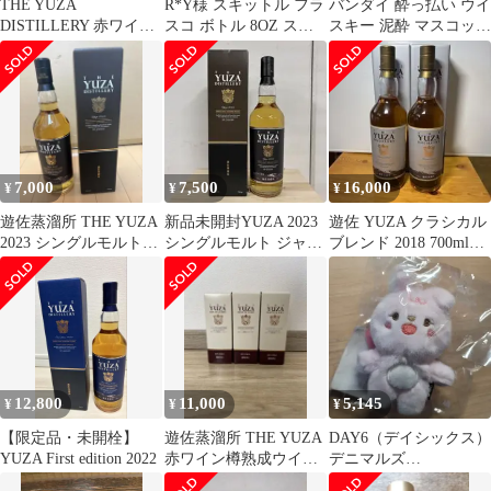
THE YUZA
R*Y様 スキットル フラ
バンダイ 酔っ払い ウイ
DISTILLERY 赤ワイン
スコ ボトル 8OZ ステ
スキー 泥酔 マスコット
樽熟成ウイスキー180ml
ンレス製 ウイスキー
フィギュア
220
7,000
7,500
16,000
¥
¥
¥
遊佐蒸溜所 THE YUZA
新品未開封YUZA 2023
遊佐 YUZA クラシカル
2023 シングルモルトウ
シングルモルト ジャパ
ブレンド 2018 700ml
イスキー
ニーズウイスキー
48％ 限定品 ２本
700ml
12,800
11,000
5,145
¥
¥
¥
【限定品・未開栓】
遊佐蒸溜所 THE YUZA
DAY6（デイシックス）
YUZA First edition 2022
赤ワイン樽熟成ウイス
デニマルズ
キー 3本セット
(DENIMALZ) ウォンピ