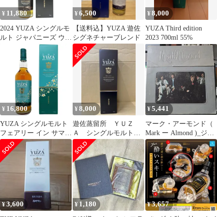
11,880
6,500
8,000
¥
¥
¥
2024 YUZA シングルモ
【送料込】YUZA 遊佐
YUZA Third edition
ルト ジャパニーズ ウイ
シグネチャーブレンド
2023 700ml 55%
スキー 遊佐蒸溜所 51度
箱付 700ml
^YAYZYSJE^
16,800
8,000
5,441
¥
¥
¥
YUZA シングルモルト
遊佐蒸留所 ＹＵＺ
マーク・アーモンド（
フェアリー イン サマー
Ａ シングルモルト
Mark ー Almond )_ジャ
ジャパニーズ ウイスキ
2024 700ml 51%
ズ ロックバンド LP （
ー 遊佐蒸溜所 55度 箱
US ）
付 700ml ウイスキー
^YAYZFSJ0^
3,600
1,180
3,657
¥
¥
¥