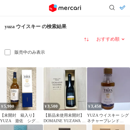
yuza ウイスキー の検索結果
並び替え
販売中のみ表示
5,900
3,500
3,450
¥
¥
¥
【未開封 箱入り】
【新品未使用未開封】
YUZA ウイスキー シグ
YUZA 遊佐 シグネ
DOMAINE YUZAWA 純
ネチャーブレンド
チャーブレンド ジャ
米大吟醸 40 720ml
180ml