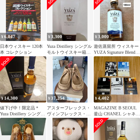
ル(WONPIL)
6,047
3,300
3,000
¥
¥
¥
日本ウィスキー 120本
Yuza Distillery シングル
遊佐蒸留所 ウィスキー
本 コレクション
モルトウイスキー箱入
YUZA Signature Blend
り
180ml
14,300
37,254
4,402
¥
¥
¥
値下げ中！限定品＊
アスターフレックス・
MAGAZINE B SEOUL
Yuza Distillery シングル
ヴィンフレックス・ウ
釜山 CHANEL シャネル
モル トウイスキー
イスキー 43
Aesop イソップ
MAGAZINE F Whiskey
MAGAZINE B まとめ