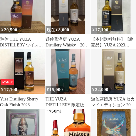
20,500
8,000
17,100
¥
現在 ¥
¥
遊佐 THE YUZA
遊佐蒸溜所 YUZA
【本州送料無料】【終
DISTILLERY ウイスキ
Distillery Whisky 2018
売品】YUZA 2023
ー 700ml セール
700ml
700ml 51% シングルモ
ルト ジャパニーズウイ
スキー ギフト ギフト包
装 父の日 記念日
5%OFF
17,100
15,000
22,000
¥
¥
¥
Yuza Distillery Sherry
THE YUZA
遊佐蒸留所 YUZA セカ
Cask Finish 2023
DISTILLERY 限定版
ンドエディション 2022
2023年 700ml
ジャパニーズウイスキ
ー シングルモルト