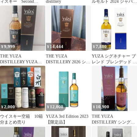
ィスキー Second
distillery
ルモルト 2024 ジャパニ
edition 2022
ーズ ウイスキー
9,999
14,444
7,880
¥
¥
¥
THE YUZA
THE YUZA
YUZA シグネチャー ブ
DISTILLERY YUZA
DISTILLERY 2026 シン
レンド ブレンデッド ジ
2023 ウイスキー
グルモルト
ャパニーズウイスキー
遊佐蒸溜所 48度 箱付
700ml ウイスキー
^YAYZSGJ0^
2,000
12,000
10,900
¥
¥
¥
ウイスキー空箱 10箱
YUZA 3rd Edition 2023
THE YUZA
分まとめ売り
【限定品】
DISTILLERY シングル
モルトウイスキー
700ml