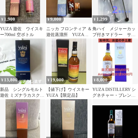
1,900
9,000
1,299
¥
¥
¥
YUZA 遊佐 ウイスキ
ニッカ フロンティア ＆
角ハイ メジャーカッ
ー700ml 空ボトル
遊佐蒸溜所 YUZAシ
プ付きマドラー サン
グネチャーブレンド箱
トリーウイスキー
付
13,800
19,000
8,000
¥
¥
¥
新品 シングルモルト
【値下げ】ウイスキー
YUZA DISTILLERY シ
遊佐 ミズナラカスク
YUZA【限定品】
グネチャー・ブレンド
JAL EXCLUSIVE 2026
700ml