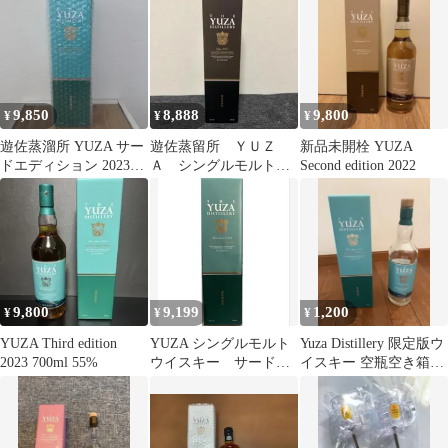
パニーズウイスキー
9,850
8,888
9,800
¥
¥
¥
遊佐蒸溜所 YUZA サー
遊佐蒸留所 ＹＵＺ
新品未開栓 YUZA
ドエディション 2023
Ａ シングルモルト
Second edition 2022
55％ 700ml
2023 700ml 51%
9,800
9,199
1,200
¥
¥
¥
YUZA Third edition
YUZA シングルモルト
Yuza Distillery 限定版ウ
2023 700ml 55%
ウイスキー サードエ
イスキー 空瓶空き箱の
ディション2023
み