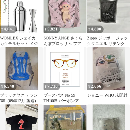
4,041
5,821
4,800
¥
¥
¥
WOMLEX シェイカー
SONNY ANGE さくら
Zippo ジッポー ジャッ
カクテルセット メジャ
んぼブロッサム フアー
クダニエル サテンクロ
ーカップ 目盛り付き バ
猿
ーム 21年製 29285
ースプーン ステンレス
カクテル ウイスキー 計
量 ジガーカップ 0
6,548
7,716
2,666
¥
¥
¥
ブラックヤク テラン
ブースパス No 59
ジョニー WHO 未開封
38L (09年12月 製造)
TH1005-バーボンアン
バー