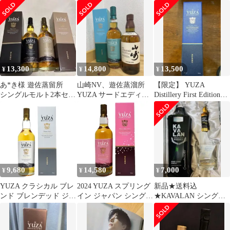
ト ジャパニーズ ウイス
キー 遊佐蒸溜所 55度
箱付 700ml ウイスキー
^YAYZTDJD^
13,300
14,800
13,500
¥
¥
¥
あ*き様 遊佐蒸留所
山崎NV、遊佐蒸溜所
【限定】 YUZA
シングルモルト2本セッ
YUZA サードエディシ
Distillery First Edition
ト
ョン 2023 ２本
2022
9,680
14,580
7,000
¥
¥
¥
YUZA クラシカル ブレ
2024 YUZA スプリング
新品★送料込
ンド ブレンデッド ジャ
イン ジャパン シングル
★KAVALAN シングル
パニーズウイスキー 遊
モルト ジャパニーズ ウ
モルトウイスキー ギフ
佐蒸溜所 48度 箱付
イスキー 遊佐蒸溜所 55
トセット 台湾
700ml ウイスキー
度 700ml 箱付 ウイスキ