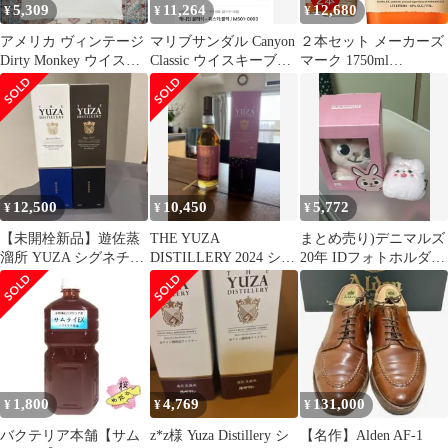
5,309
11,264
12,680
¥
¥
¥
アメリカ ヴィンテージ
マリブサンダル Canyon
２本セット メーカーズ
Dirty Monkey ウイスキ
Classic ウイスキーブラ
マーク 1750ml
ー グラフィック 半袖 T
ック 280
MAKER'S MARK バー
シャツ M
ボン ウイスキー アメリ
カ 大容量 正規品
12,500
10,450
5,772
¥
¥
¥
【未開栓新品】遊佐蒸
THE YUZA
まとめ売り)デニマルズ
溜所 YUZA シグネチャ
DISTILLERY 2024 シン
20年 IDフォトホルダー
ーブレンド & YUZA
グルモルトウイスキー
ウォンピル(WONPIL)
2024
1,800
4,769
131,000
¥
¥
¥
バクテリア本舗【サム
z*z様 Yuza Distillery シ
【名作】Alden AF-1