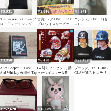
9,931
9,846
4,971
¥
¥
¥
90's Seagram 7 Crown プ
古典) レア ONE PIECE
エンジェル XERO (ゼ
ロモ Tシャツ シングル
ゾロ ウイスキーピック
ロ) ニ
ステッチ usa
バトル グランド ベース
3,950
6,458
22,492
¥
¥
¥
Alice Cooper ー Lace
(未開封フルセット) 酔
ブラック) HYSTERIC
And Whiskey 未開封 Tap
ったウイスキー長期熟
GLAMOUR ヒステリッ
成酒瓶ガチャ
クグラマー ウイスキー
刺繍 キャップ ベースボ
ールキャップ 帽子
NewJeans（ニュージー
ンズ・ニュジ） 着用 新
品
252,620
16,689
¥
¥