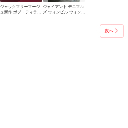
ジャックマリーマージ
ジャイアント デニマル
ュ新作 ボブ・ディラン
ズ ウォンピル ウォンピ
の本名から取った
ル 未開封
ZIMMERMAN フールパ
ッケージ
次へ