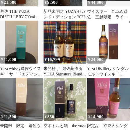
21,500
9,500
44,800
¥
¥
¥
遊佐 THE YUZA
新品未開封 YUZA セカ
ウイスキー YUZA 遊
DISTILLERY 700ml
ンドエディション 2022
佐 三越限定 ライオ
JAL限定
ン110周年 日本橋三越
11,000
16,799
24,000
¥
¥
¥
Yuza whisky遊佐ウイス
未開栓 ／ 遊佐蒸溜所
Yuza Distillery シングル
キー サードエディショ
YUZA Signature Blend
モルトウイスキー
ン 2023 新品未開封
／ 700ml
700ml 48%
11,500
850
14,900
¥
¥
¥
未開封 限定 遊佐ウ
空ボトルと箱 the yuza
限定品 YUZA シング