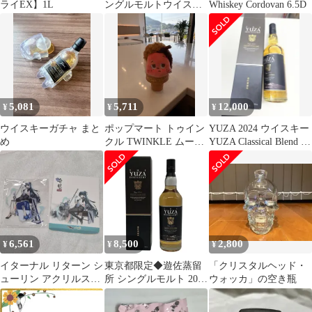
ライEX】1L
ングルモルトウイスキ
Whiskey Cordovan 6.5D
ー 180ml
5,081
5,711
12,000
¥
¥
¥
ウイスキーガチャ まと
ポップマート トゥイン
YUZA 2024 ウイスキー
め
クル TWINKLE ムーン
YUZA Classical Blend の
ゲル gelato シリーズ ぬ
２本
いぐるみ キーホルダー
シナモン ウイスキー ゲ
ル
6,561
8,500
2,800
¥
¥
¥
イターナル リターン シ
東京都限定◆遊佐蒸留
「クリスタルヘッド・
ューリン アクリルスタ
所 シングルモルト 2024
ウォッカ」の空き瓶
ンド
700ml 51% 【O0】