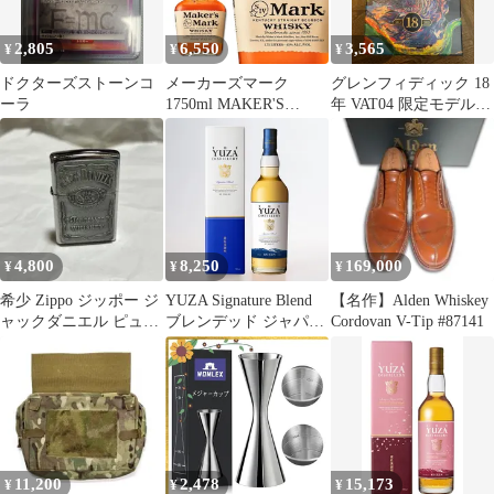
2,805
6,550
3,565
¥
¥
¥
ドクターズストーンコ
メーカーズマーク
グレンフィディック 18
ーラ
1750ml MAKER'S
年 VAT04 限定モデル
MARK バーボン ウイス
ボックス 単品
キー アメリカ 大容量
1.75L 正規品
4,800
8,250
169,000
¥
¥
¥
希少 Zippo ジッポー ジ
YUZA Signature Blend
【名作】Alden Whiskey
ャックダニエル ピュー
ブレンデッド ジャパニ
Cordovan V-Tip #87141
ター製立体メタル 2017
ーズウイスキー シグニ
年
チャー ブレンド 700ml
Blended Japanese whiskey
金龍 山形 遊佐蒸留所
11,200
2,478
15,173
¥
¥
¥