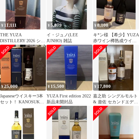
^YAYZCBJ0^
ー ^YAYZSPJE^
11,111
5,879
8,100
¥
¥
¥
THE YUZA
イ・ジュノ(LEE
キ*ン様 【希少】YUZA
DISTILLERY 2026 シン
JUNHO) 雑誌
赤ワイン樽熟成ウイス
グルモルト
キー 180ml&十四代 特
吟
25,000
15,500
17,800
¥
¥
¥
Japaneseウイスキー3本
YUZA First edition 2022
嘉之助 シングルモルト
セット！ KANOSUKE
新品未開封品
& 遊佐 セカンドエディ
YUZA 津貫！
ション 2022