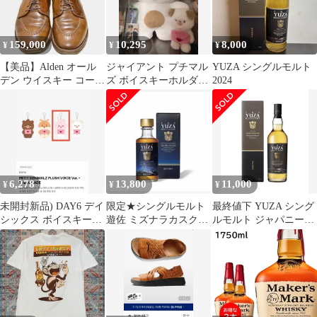
159,000
10,295
8,000
¥
¥
¥
【美品】Alden オール
ジャイアント プチマル
YUZA シングルモルト
デン ウイスキー コード
ズ ボイスキーホルダー
2024
バン Uチップ チャッカ
セット
ブーツ
6,278
13,800
11,000
¥
¥
¥
未開封新品) DAY6 デイ
限定★シングルモルト
最終値下 YUZA シング
シックス ボイスキーリ
遊佐 ミズナラカスク
ルモルト ジャパニーズ
ング フィール pil
JAL EXCLUSIVE 2026
ウイスキー YUZA 2026