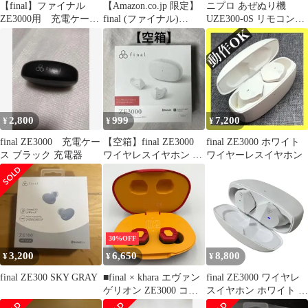
【final】ファイナル
【Amazon.co.jp 限定】
ニプロ あぜぬり機
ZE3000用 充電ケース
final (ファイナル)
UZE300-0S リモコン
のみ
ZE300 ワイヤレスイヤ
付 あぜぬり機 畦塗り
ホン スマートパッケー
機
ジ仕様 特典シール付き
ノイズキャンセル 片側
4gの極小サイズ 快適装
着 BLACK
2,800
999
7,200
¥
¥
¥
final ZE3000 充電ケー
【空箱】final ZE3000
final ZE3000 ホワイト
ス ブラック 充電器
ワイヤレスイヤホン ホ
ワイヤーレスイヤホン
ワイト 取扱説明書付き
箱
30%OFF
3,200
6,650
8,800
¥
¥
¥
final ZE300 SKY GRAY
■final × khara エヴァン
final ZE3000 ワイヤレ
ゲリオン ZE3000 コラ
スイヤホン ホワイト フ
ボ 完全ワイヤホン
ァイナル 音響機材 中古