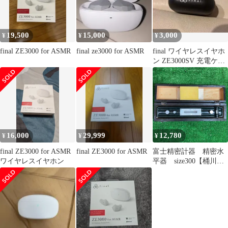
19,500
15,000
3,000
¥
¥
¥
final ZE3000 for ASMR
final ze3000 for ASMR
final ワイヤレスイヤホ
ン ZE3000SV 充電ケー
ス＋右のみ（左なし）
16,000
29,999
12,780
¥
¥
¥
final ZE3000 for ASMR
final ZE3000 for ASMR
富士精密計器 精密水
ワイヤレスイヤホン
平器 size300【桶川
店】