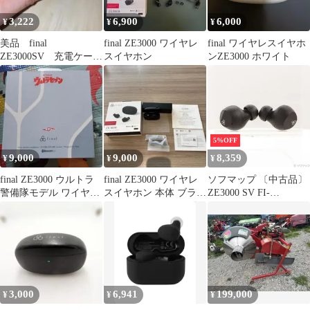
3,222
6,900
6,000
¥
¥
¥
美品 final
final ZE3000 ワイヤレ
final ワイヤレスイヤホ
ZE3000SV 充電ケース
スイヤホン
ンZE3000 ホワイト
のみ
5%OFF
9,000
9,000
8,359
¥
¥
¥
final ZE3000 ウルトラ
final ZE3000 ワイヤレ
ソフマップ 〔中古品〕
警備隊モデル ワイヤレ
スイヤホン 本体 ブラッ
ZE3000 SV FI-
スイヤホン
ク
ZE3SDPLTW【377】
3,000
6,941
199,000
¥
¥
¥