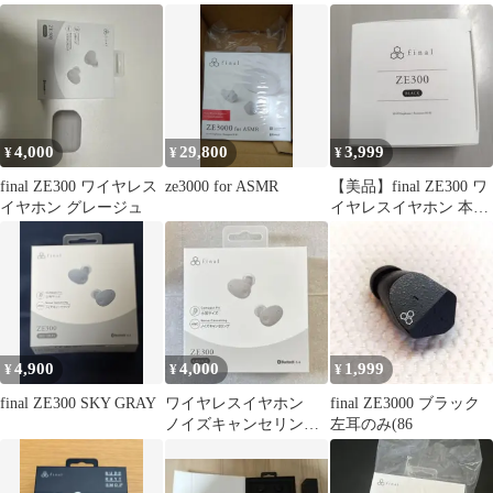
ドー
4,000
29,800
3,999
¥
¥
¥
final ZE300 ワイヤレス
ze3000 for ASMR
【美品】final ZE300 ワ
イヤホン グレージュ
イヤレスイヤホン 本体
ブラック【数回利用】
4,900
4,000
1,999
¥
¥
¥
final ZE300 SKY GRAY
ワイヤレスイヤホン
final ZE3000 ブラック
ノイズキャンセリン
左耳のみ(86
グ finaI 説明書 外
箱付き