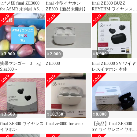
ヒ*メ様 final ZE3000
final 小型イヤホン
final ZE300 BUZZ
for ASMR 未開封 ASH
ZE300【新品未開封】
RHYTHM ワイヤレスイ
GRAY
ヤホン
3,900
2,000
8,900
¥
¥
¥
摘果マンゴー 3 kg
ZE3000
final ZE3000 SV ワイヤ
Size300～
レスイヤホン 本体
3,500
16,750
8,000
¥
¥
¥
final ZE300 ワイヤレス
final ze3000 for asmr
【美品】final ZE3000
イヤホン
SV ワイヤレスイヤホン
ブラック 本体