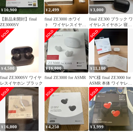
10,900
2,499
3,000
¥
¥
¥
【新品未開封】final
final ZE3000 ホワイ
final ZE300 ブラック ワ
ZE3000SV
ト ワイヤレスイヤホ
イヤレスイヤホン 寝ホ
ン 本体Lのみ
ン
4,500
16,000
11,100
¥
¥
¥
final ZE3000SV ワイヤ
final ZE3000 for ASMR
N*C様 final ZE3000 for
レスイヤホン ブラック
ASMR 本体 ワイヤレス
イヤホン
16,000
4,250
3,999
¥
¥
¥