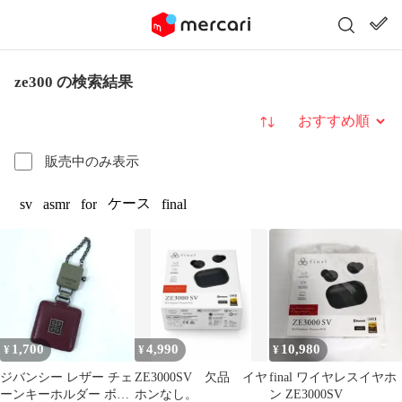
ze300 の検索結果
並び替え
販売中のみ表示
ケース
sv
asmr
for
final
1,700
4,990
10,980
¥
¥
¥
ジバンシー レザー チェ
ZE3000SV 欠品 イヤ
final ワイヤレスイヤホ
ーンキーホルダー ボル
ホンなし。
ン ZE3000SV