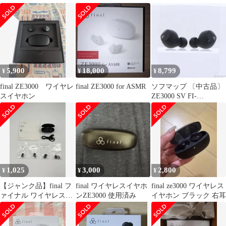
ン
ォン
5,900
18,000
8,799
¥
¥
¥
final ZE3000 ワイヤレ
final ZE3000 for ASMR
ソフマップ 〔中古品〕
スイヤホン
ZE3000 SV FI-
ZE3SDPLTW【262】
1,025
3,000
2,800
¥
¥
¥
【ジャンク品】final フ
final ワイヤレスイヤホ
final ze3000 ワイヤレス
ァイナル ワイヤレスイ
ンZE3000 使用済み
イヤホン ブラック 右耳
ヤホン ZE3000 ブラッ
ク