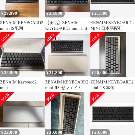
29,999
23,000
21,000
¥
¥
¥
ZENAIM KEYBOARD2
【美品】ZENAIM
ZENAIM KEYBOARD 2
mini JIS配列
KEYBOARD2 mini JIＳ
MINI 日本語配列
22,999
21,800
20,000
¥
¥
¥
ZENAIM Keyboard2
ZENAIM KEYBOARD2
ZENAIM KEYBOARD2
mini
mini JIS ゼンエイム 日
mini US 本体
本語配列
22,000
20,000
23,000
¥
¥
¥