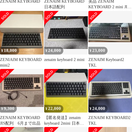
ZENAIM KEYBOARD
ZENAIM KEYBOARD
美品 ZENAIM
日本語配列
KEYBOARD 2 mini JIS
60% ゲーミング
18,000
24,000
23,000
¥
¥
¥
ZENIAIM KEYBOARD
zenaim keyboard 2 mini
ZENAIM Keyboard2
mini2
TKL
9,300
22,000
24,000
¥
¥
¥
ZENAIM KEYBOARD
【匿名発送】zenaim
ZENAIM KEYBOARD2
JIS配列 6月まで出品
keyboard 2mini 日本語
TKL
配列 60%