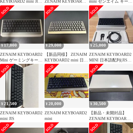
KEYBOARD2 mini JIS
ZENAIM KEYBOARD2
mini ゼンエイム キーボ
配列
mini ラピッドトリガー
ード
17,000
29,000
25,000
¥
¥
¥
ZENAIM KEYBOARD2
【新品同様】 ZENAIM
ZENAIM KEYBOARD2
Mini ゲーミングキーボ
KEYBOARD2 mini 日本
MINI 日本語配列(JIS配
ード 日本語配列
語配列
列)
21,500
20,000
30,500
¥
¥
¥
ZENAIM KEYBOARD2
ZENAIM KEYBOARD2
【新品・未開封品】
mini JIS
mini
ZENAIM KEYBOARD2
mini 日本語配列