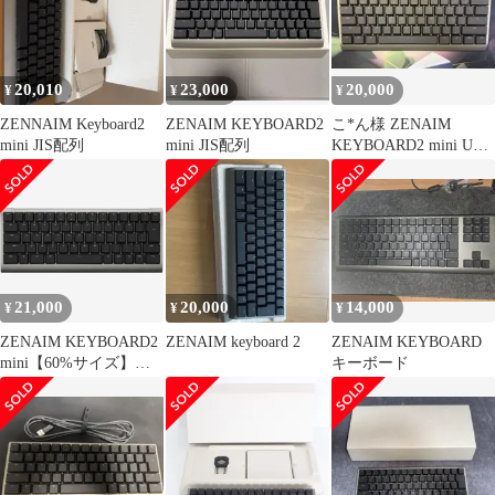
20,010
23,000
20,000
¥
¥
¥
ZENNAIM Keyboard2
ZENAIM KEYBOARD2
こ*ん様 ZENAIM
mini JIS配列
mini JIS配列
KEYBOARD2 mini US
60％ KB009-
21,000
20,000
14,000
¥
¥
¥
ZENAIM KEYBOARD2
ZENAIM keyboard 2
ZENAIM KEYBOARD
mini【60%サイズ】日
キーボード
本語配列