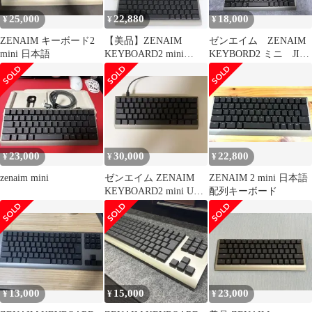
25,000
22,880
18,000
¥
¥
¥
ZENAIM キーボード2
【美品】ZENAIM
ゼンエイム ZENAIM
mini 日本語
KEYBOARD2 mini
KEYBORD2 ミニ JIS
KB008-DGBK ゲーミン
配列
グキーボード 60％サイ
ズ 日本語 JIS配列 ゼン
エイム 本体
23,000
30,000
22,800
¥
¥
¥
zenaim mini
ゼンエイム ZENAIM
ZENAIM 2 mini 日本語
KEYBOARD2 mini US
配列キーボード
配列
13,000
15,000
23,000
¥
¥
¥