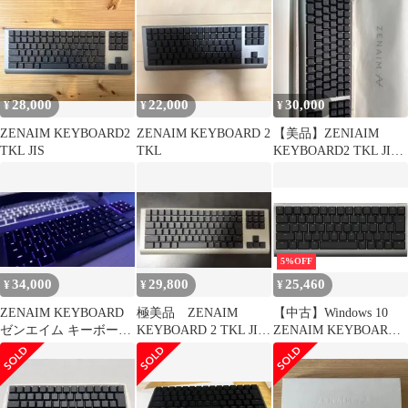
DGBK]
28,000
22,000
30,000
¥
¥
¥
ZENAIM KEYBOARD2
ZENAIM KEYBOARD 2
【美品】ZENIAIM
TKL JIS
TKL
KEYBOARD2 TKL JIS
配列
5%OFF
34,000
29,800
25,460
¥
¥
¥
ZENAIM KEYBOARD
極美品 ZENAIM
【中古】Windows 10
ゼンエイム キーボード
KEYBOARD 2 TKL JIS
ZENAIM KEYBOARD
英語配列
日本語配列
２mini JIS配列 [KB008-
DGBK]