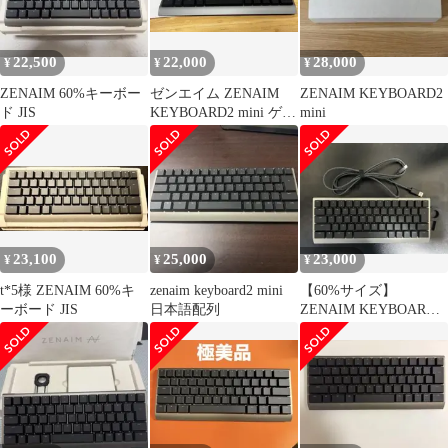
22,500
22,000
28,000
¥
¥
¥
ZENAIM 60%キーボー
ゼンエイム ZENAIM
ZENAIM KEYBOARD2
ド JIS
KEYBOARD2 mini ゲー
mini
ミングキーボード
23,100
25,000
23,000
¥
¥
¥
t*5様 ZENAIM 60%キ
zenaim keyboard2 mini
【60%サイズ】
ーボード JIS
日本語配列
ZENAIM KEYBOARD2
mini